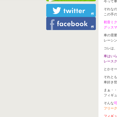
今って
それな
この手
初音ミ
グッス
車の需
レーシ
コレは
車はい
レースクイ
とかそ
それと
車好き
まぁ・
フィギュ
そんな
フリー
フィギュ