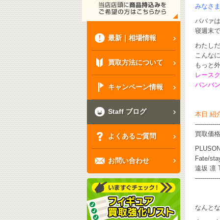
みなさ
ババァ
寝週末で
最新｜相場情報
わたし
こんな
買取方法について
もっと
レース
バンバ
キャンペーン情報
Staff ブログ
本日 紹
------------
買取価
よくあるご質問
PLUS
Fate/sta
お問い合わせ
遠坂 凛 T
------------
なんとな