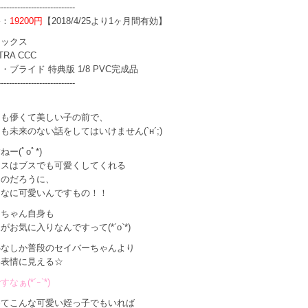
----------------------------
格：
19200円
【2018/4/25より1ヶ月間有効】
マックス
XTRA CCC
・ブライド 特典版 1/8 PVC完成品
----------------------------
にも儚くて美しい子の前で、
も未来のない話をしてはいけません(`н´;)
ー(ﾟoﾟ*)
レスはブスでも可愛くしてくれる
るのだろうに、
んなに可愛いんですもの！！
ー
ちゃん自身も
がお気に入りなんですって(*´o`*)
心なしか普段のセイバーちゃんより
い表情に見える☆
なぁ(*´ｰ`*)
めてこんな可愛い姪っ子でもいれば