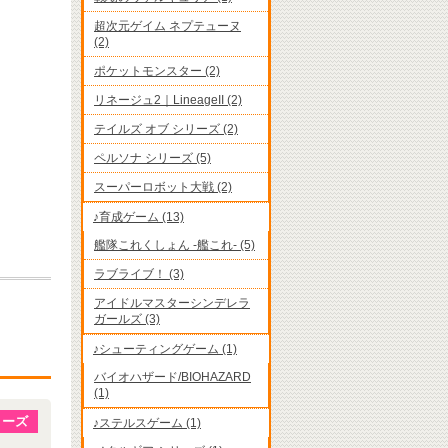
超次元ゲイム ネプテューヌ
(2)
ポケットモンスター (2)
リネージュ2｜LineageII (2)
テイルズ オブ シリーズ (2)
ペルソナ シリーズ (5)
スーパーロボット大戦 (2)
♪育成ゲーム (13)
艦隊これくしょん -艦これ- (5)
ラブライブ！ (3)
アイドルマスターシンデレラ
ガールズ (3)
♪シューティングゲーム (1)
バイオハザード/BIOHAZARD
(1)
リーズ
♪ステルスゲーム (1)