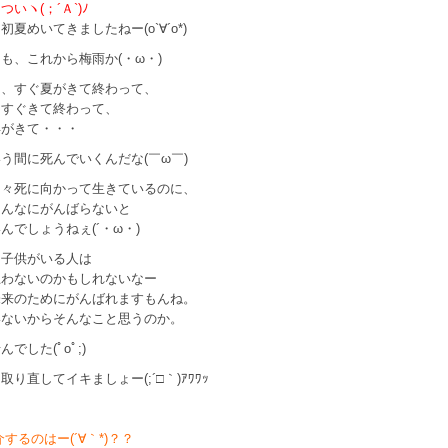
いヽ(；´Ａ`)ﾉ
初夏めいてきましたねー(o`∀´o*)
も、これから梅雨か(・ω・)
ら、すぐ夏がきて終わって、
もすぐきて終わって、
年がきて・・・
う間に死んでいくんだな(￣ω￣)
日々死に向かって生きているのに、
こんなにがんばらないと
んでしょうねぇ(´・ω・)
 子供がいる人は
思わないのかもしれないなー
未来のためにがんばれますもんね。
いないからそんなこと思うのか。
でした(ﾟoﾟ;)
取り直してイキましょー(;´□｀)ｱﾜﾜｯ
介するのはー(´∀｀*)？？