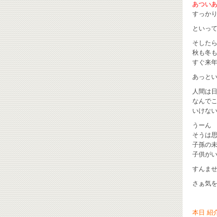
あついあつ
すっかり
といって
そした
秋も冬
すぐ来
あっとい
人間は
なんで
いけない
うーん
そうは
子孫の
子供が
すんません
さぁ気を
本日 紹