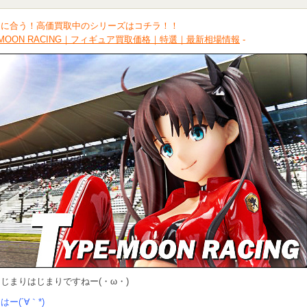
間に合う！高価買取中のシリーズはコチラ！！
E-MOON RACING｜フィギュア買取価格｜特選｜最新相場情報
-
じまりはじまりですねー(・ω・)
ー(´∀｀*)