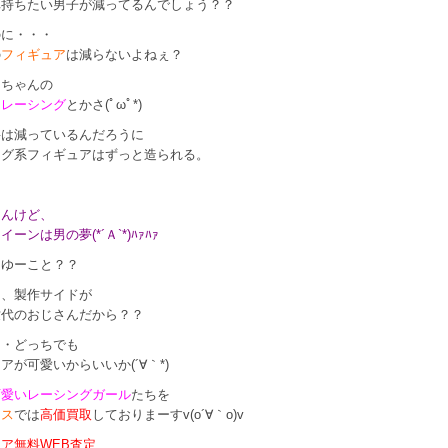
車持ちたい男子が減ってるんでしょう？？
のに・・・
の
フィギュア
は減らないよねぇ？
ク
ちゃんの
マレーシング
とかさ(ﾟωﾟ*)
要は減っているんだろうに
ング系フィギュアはずっと造られる。
、
らんけど、
ーンは男の夢(*´Ａ`*)ﾊｧﾊｧ
ーゆーこと？？
も、製作サイドが
世代のおじさんだから？？
・・どっちでも
アが可愛いからいいか(´∀｀*)
可愛いレーシングガール
たちを
クス
では
高価買取
しておりまーすv(o´∀｀o)v
ア無料WEB査定