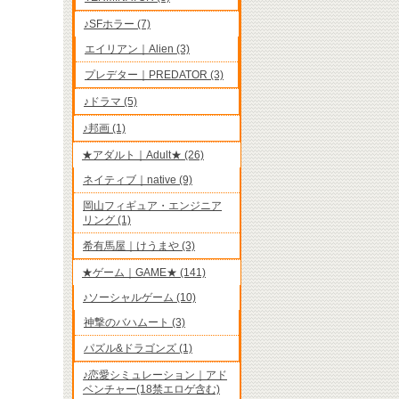
♪SFホラー (7)
エイリアン｜Alien (3)
プレデター｜PREDATOR (3)
♪ドラマ (5)
♪邦画 (1)
★アダルト｜Adult★ (26)
ネイティブ｜native (9)
岡山フィギュア・エンジニア
リング (1)
希有馬屋｜けうまや (3)
★ゲーム｜GAME★ (141)
♪ソーシャルゲーム (10)
神撃のバハムート (3)
パズル&ドラゴンズ (1)
♪恋愛シミュレーション｜アド
ベンチャー(18禁エロゲ含む)