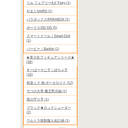
リル フェアリー/Lil’ Fairy (1)
やまと/vmf50 (1)
パラボックス/PARABOX (1)
ボークス/SD DD (5)
スマートドール｜Smart Doll
(1)
バービー｜Barbie (1)
★美少女フィギュアシリーズ★
(38)
すーぱーそに子｜ぽちゃ子
(16)
初音ミク 他 ボーカロイド (12)
七つの大罪 魔王黙示録 (1)
黒の守り手 (1)
ブラック★ロックシューター
(2)
ウルトラ怪獣擬人化計画 (1)