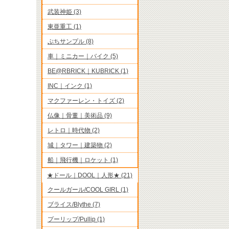
武装神姫 (3)
東亜重工 (1)
ぷちサンプル (8)
車｜ミニカー｜バイク (5)
BE@RBRICK｜KUBRICK (1)
INC｜インク (1)
マクファーレン・トイズ (2)
仏像｜骨董｜美術品 (9)
レトロ｜時代物 (2)
城｜タワー｜建築物 (2)
船｜飛行機｜ロケット (1)
★ドール｜DOOL｜人形★ (21)
クールガール/COOL GIRL (1)
ブライス/Blythe (7)
プーリップ/Pullip (1)