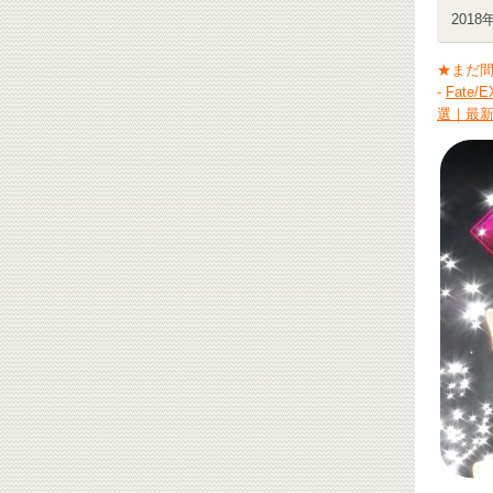
2018
★まだ
-
Fat
選｜最