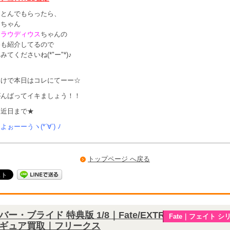
らとんでもらったら、
ー
ちゃん
クラウディウス
ちゃんの
格
も紹介してるので
てくださいね(*"ー"*)♪
わけで本日はコレにてーー☆
がんばってイキましょう！！
は近日まで★
ぉーーうヽ(*´∀`) ﾉ
トップページ へ戻る
バー・ブライド 特典版 1/8｜Fate/EXTRA CCC｜
Fate｜フェイト シ
ギュア買取｜フリークス