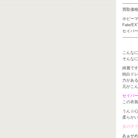
------------
買取価
ホビー
Fate/E
セイバー
------------
こんな
そんなに
綺麗ですね
純白ド
力があ
元がこ
セイバ
この衣装
うん☆
柔らか
女の子です
あぁせ