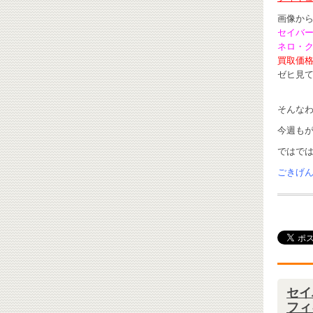
画像か
セイバ
ネロ・
買取価
ゼヒ見てみ
そんな
今週も
ではで
ごきげんよ
セイ
フィ