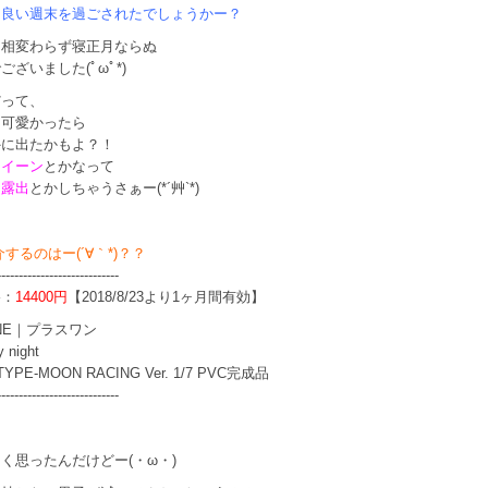
ま良い週末を過ごされたでしょうかー？
は相変わらず寝正月ならぬ
ございました(ﾟωﾟ*)
だって、
に可愛かったら
外に出たかもよ？！
クイーン
とかなって
ン露出
とかしちゃうさぁー(*´艸`*)
介するのはー(´∀｀*)？？
----------------------------
格：
14400円
【2018/8/23より1ヶ月間有効】
ONE｜プラスワン
y night
YPE-MOON RACING Ver. 1/7 PVC完成品
----------------------------
く思ったんだけどー(・ω・)