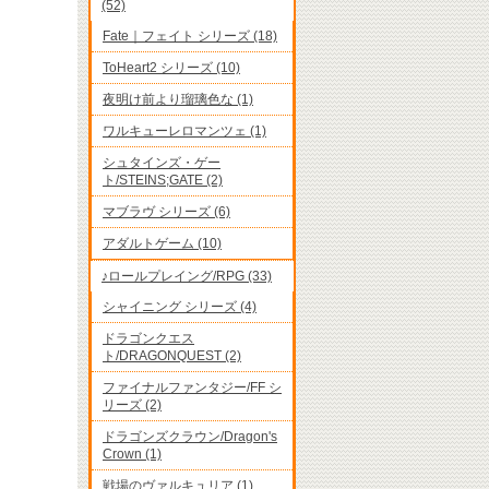
(52)
Fate｜フェイト シリーズ (18)
ToHeart2 シリーズ (10)
夜明け前より瑠璃色な (1)
ワルキューレロマンツェ (1)
シュタインズ・ゲー
ト/STEINS;GATE (2)
マブラヴ シリーズ (6)
アダルトゲーム (10)
♪ロールプレイング/RPG (33)
シャイニング シリーズ (4)
ドラゴンクエス
ト/DRAGONQUEST (2)
ファイナルファンタジー/FF シ
リーズ (2)
ドラゴンズクラウン/Dragon's
Crown (1)
戦場のヴァルキュリア (1)