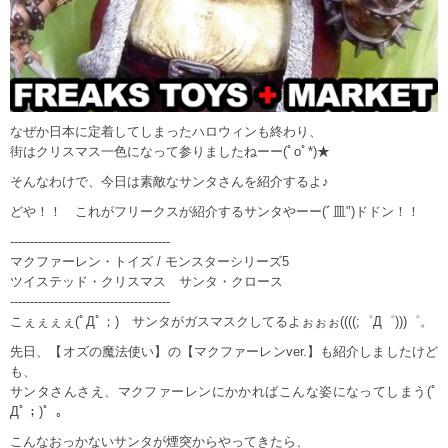
なぜか日本に定着してしまったハロウィンも終わり、
街はクリスマス一色になって参りましたねーー(ﾟoﾟ*)★
そんなわけで、今日は素敵なサンタさんを紹介するよ♪
どや！！ これがフリークスが紹介するサンタやーー(ﾞ皿")ドドン！！
----------------------------------------
マクファーレン・トイズ / モンスターシリーズ5
ツイステッド・クリスマス サンタ・クロース
----------------------------------------
こぇぇぇぇ(ﾟДﾟ；) サンタがガスマスクしてるよぉぉぉ((((;゜Д゜)))゜。
先日、【オズの魔法使い】の【マクファーレンver.】も紹介しましたけど
も、
サンタさんさえ、マクファーレンにかかればこんな姿になってしまう(ﾟ
Дﾟ；)゜。
こんなおっかないサンタが煙突からやってきたら、