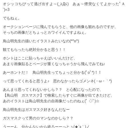
オシッコちびって逃げ出すよ～(_≧Д≦) あぁ～煙突なくてよかったﾟＡ
`)=3
でもねぇ。
オークションページに飛んでもらうと、他の画像も観れるのですが、
そっちの画像だとちょっとカワイイんですよねぇ。
鳥山明先生の描いたイラストみたいなの(*^o^)
観てもらったら絶対分かると思う！！
ホントはここに貼っちゃえばいいんだけど、
あまり画像貼るとページが重くなっちゃうから飛んでみてね♪
あーホントだ！ 鳥山明先生ってちょっと分かる(ﾟoﾟ*)！！
って思ってくれると思うよ♪ 思わなかったらゴメンネ(・ω・｀*)
あんまり思ってくれないかしら？？ と心配になったので、
【鳥山明 ガスマスク】で検索したらすぐに画像が出てきたけど、
あのイラストは鳥山明先生の自画像だったのねぇ(ﾟ ◇ﾟ)☆
鳥山明先生はガスマスク好きなんだなー
ガスマスクって男のロマンなのかしら？？
うーーん 分かんないから終ろーーっとヽ(★´з｀)ノ