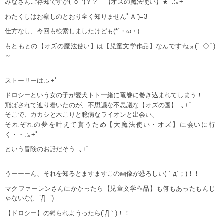
みなさんご存知ですか(ﾟoﾟ*)？？ 【オズの魔法使い】★ﾟ.:｡+ﾟ
わたくしはお察しのとおり全く知りませんﾟＡ`)=3
仕方なし、今回も検索しましたけども(*´・ω・)
もともとの【オズの魔法使い】は【児童文学作品】なんですねぇ(ﾟ ◇ﾟ)
～
ストーリーは.:｡+ﾟ
ドロシーという女の子が愛犬トト一緒に竜巻に巻き込まれてしまう！
飛ばされて辿り着いたのが、不思議な不思議な【オズの国】.:｡+ﾟ
そこで、カカシと木こりと臆病なライオンと出会い、
それぞれの夢を叶えて貰うため【大魔法使い・オズ】に会いに行
く・・.:｡+ﾟ
という冒険のお話だそう.:｡+ﾟ
うーーーん、それを知るとますますこの画像が恐ろしい(｀д´；)！！
マクファーレンさんにかかったら【児童文学作品】も何もあったもんじ
ゃないな(;゜Д゜)
【ドロシー】の縛られようったら(´Д｀)！！