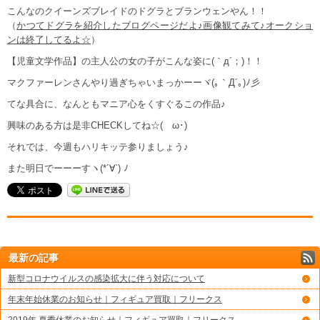
こんなのクイーンズブレイドのドグラとブランウェンやん！！
（
かつてドグラを紹介したブログページだよ♪画像観てみて♪オークショ
ンは終了してるよ☆
）
【児童文学作品】の主人公の女の子がこんな姿に(｀д´；)！！
マクファーレンさんやり過ぎちゃいまっかーーヾ(｡｀Д´｡)ﾉ彡
てな具合に、なんともマニア心をくすぐるこの作品♪
興味のある方は是非CHECKしてね☆(ゝω･)
それでは、今週もハリキッテ参りましょう♪
また明日でーーーすヽ(*´∀`) ﾉ
最新の記事
新型コロナウイルスの感染拡大に伴う対応について
年末年始休業のお知らせ｜フィギュア買取｜フリークス