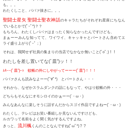
も。。。
わたくしこと、ババァ抜きに。。。
聖闘士星矢 聖闘士聖衣神話
のキャラたちがそれぞれ星座にちなん
でいるとかで(ﾟｰﾟ*)？？
もちろん、わたくしババァはまったく知らなかったんですけども、
まぁーーみんな知ってて、ワイワイ、キャッキャとパートさん含めてエ
ライ盛り上がり(ﾟｰﾟ；)
それは、我関せず社員の集まりの当店でなかなか無いこと(ﾟoﾟ;)！！
わたしを差し置いてな(ﾞ皿”)ッ！！
ﾑｷｰｰ(ﾞ皿”)ｰｯ 蚊帳の外にしやがってーーー(ﾞ皿”)！！！
ババァさんも読みなよーー(ﾟ∀ﾟ*) とパートさん・・・
それから、なぜかスラムダンクの話にもなって、やはり蚊帳の外・・・
どちらもそんなにオモシロイのかぁーー(´・ω・)
みんなあんなに楽しそうに話すんだからスゴイ作品ですよねー(´・ω・)
わたくし、テレビはお笑い番組しか見ないんですけども、
ルカワって名前をよく聞く気がするんですよね。
流川楓
きっと、
くんのことなんですね(ﾟωﾟ*)？？