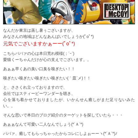
なんだか東京は蒸し暑ぅございますが、
みなさんの地域はどんなあんばいでしょうか(ﾟoﾟ*)
元気でございますかぁーー(ﾟoﾟ*)
こちらババァの心は本日荒れ模様(；´ｰ`)
愛猫くーちゃんだけが心の支えでございます。。
あぁぁ早くあの臭い口臭を嗅ぎたい！！
嗅ぎたい嗅ぎたい嗅ぎたい嗅ぎたい(｀皿´メ)！！
と、ささくれ立っておりますので、
会社ではスティービーワンダーを聴き、
心を落ち着かせておりましたが、いかんせん癒しがまだ足りないみた
い。。
そんな思いで本日のブログ紹介のターゲットを探していたら・・・
あぁぁなんて可愛い二人なんでしょう(*´Ａ`*)
ババァ、癒してもらっちゃったからコレにしよぉーーヽ(*´Ａ`*)ﾉ