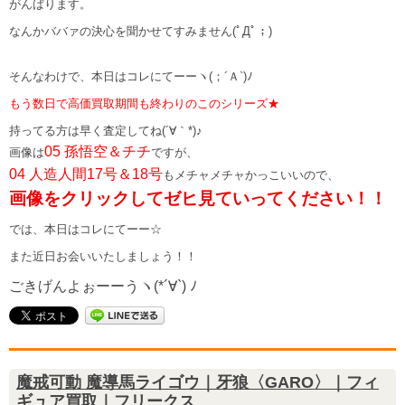
がんばります。
なんかババァの決心を聞かせてすみません(ﾟДﾟ；)
そんなわけで、本日はコレにてーーヽ(；´Ａ`)ﾉ
もう数日で高価買取期間も終わりのこのシリーズ★
持ってる方は早く査定してね(´∀｀*)♪
05 孫悟空＆チチ
画像は
ですが、
04 人造人間17号＆18号
もメチャメチャかっこいいので、
画像をクリックしてゼヒ見ていってください！！
では、本日はコレにてーー☆
また近日お会いいたしましょう！！
ごきげんよぉーーうヽ(*´∀`) ﾉ
魔戒可動 魔導馬ライゴウ｜牙狼〈GARO〉｜フィ
ギュア買取｜フリークス