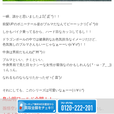
—————————————————————
一瞬、誰かと思いましたよΣ(ﾟДﾟ*)！！
前髪UPのポニーテール姿がブルマだなんてビーーックリ(ﾟoﾟ*)☆
しかもバイク乗ってるから、ハード目なカッコしてるし！！
ドラゴンボールの中では健康的なお色気担当なイメージだけど、
色気無しのブルマさんもいーじゃなぁーーい(o`∀´o*)！！
中身は男前だもんね(*´艸`*)☆
ブルマといい、ナミといい、
中身男前で見た目セクシーな女性が最強なのかもしれんな( *・ω・)*_ _))
ぅんぅん。
なれるものならなりたかったぜヽ(ﾞ皿”)ﾉ
それにしても、このシリーズは可愛いなぁーー(☆∀☆*)
鳥山明ワールド全開！！
孫悟空
チチ
と
が一緒にバイクに乗ってるのもほっこりしちゃうし、