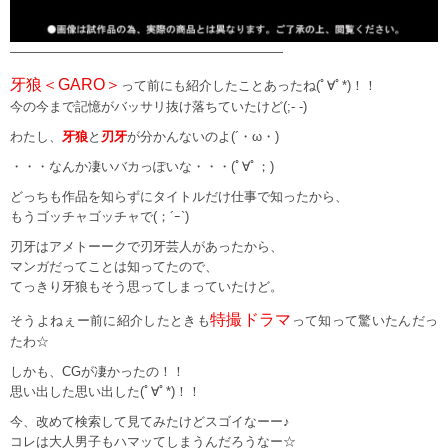
—————————————————————
牙狼＜GARO＞
って前にも紹介したことあったね(ﾟ∀ﾟ*)！！
今の今まで記憶がバッサリ抜け落ちていたけど(;- -)
わたし、
牙狼
と
刃牙
が分かんないのよ(´・ω・)
・・・なんか凄いバカっぽいな・・・(ﾟ∀ﾟ；)
どっちも作品を知らずにタイトルだけ仕事で知ったから、
もうゴッチャゴッチャで(；´ｰ`)
刃牙はアメトーークで刃牙芸人があったから、
マンガだってことは知ってたので、
てっきり牙狼もそう思ってしまっていたけど。
特撮ドラマ
そうよねぇー前に紹介したときも
って知って驚いたんだっ
たわ☆
しかも、CGが凄かったの！！
思い出した思い出した(ﾟ∀ﾟ*)！！
今、改めて検索して見てみたけどスゴイなーー♪
コレは大人男子もハマッてしまうんだろうなー☆