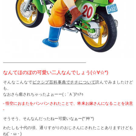
—————————————————————
なんてほのぼの可愛い二人なんでしょう(☆∀☆*)
そんなこんなで
ピクシブ百科事典でチチについて
読んでみましたけど
も、
なおさら癒されちゃったよぉーー(；´Ａ`)ｱｩｱｩ
- 悟空におまたをパンパンされたことで、将来お嫁さんになることを決意
-
そうそう、そんなんだったねー可愛いなぁー(*´艸`*)
わたしも十代の頃、通りすがりのおじさんにされたことありますけども
ね(´・ω・)