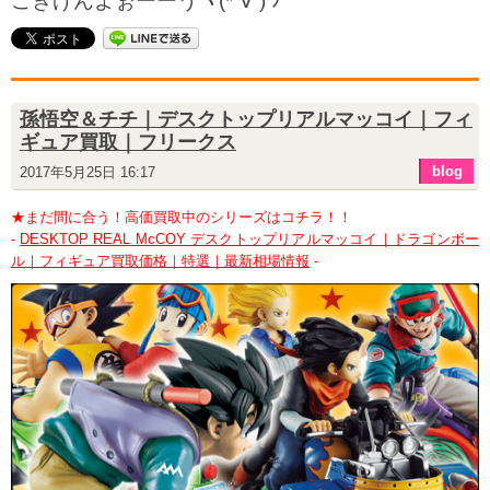
ごきげんよぉーーうヽ(*´∀`) ﾉ
孫悟空＆チチ｜デスクトップリアルマッコイ｜フィ
ギュア買取｜フリークス
blog
2017年5月25日 16:17
★まだ間に合う！高価買取中のシリーズはコチラ！！
-
DESKTOP REAL McCOY デスクトップリアルマッコイ｜ドラゴンボー
ル｜フィギュア買取価格｜特選｜最新相場情報
-