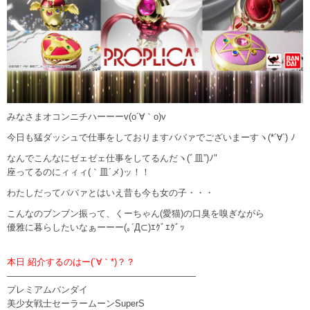
みなさまオコンニチハーーーv(o´∀｀o)v
今日も猛ダッシュで仕事をしておりますババァでございまーすヽ(*´∀`) ﾉ
なんでこんなにゼェゼェ仕事をしてるんだヽ(ﾞ皿”)ﾉ"
座ってるのにィィィ(｀皿´メ)ッ！！
わたしだってババァとはいえ昔も今も女の子・・・
こんなのブンブン振って、くーちゃん(愛猫)の口臭を嗅ぎながら
優雅に暮らしたいなぁーーー(｡´Д⊂)ｴｸﾞｴｸﾞｯ
本日 紹介するのはー(´∀｀*)？？
—————————————————————
プレミアムバンダイ
美少女戦士セーラームーンSuperS