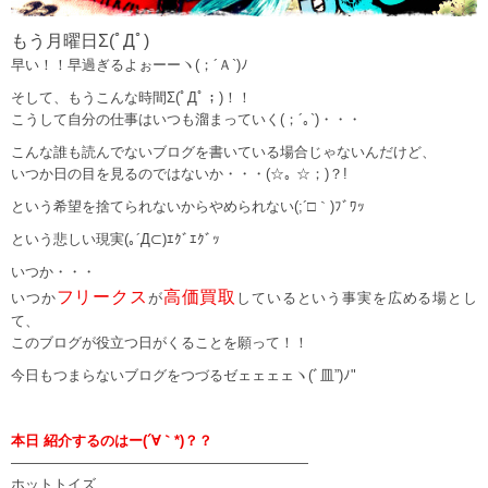
もう月曜日Σ(ﾟДﾟ)
早い！！早過ぎるよぉーーヽ(；´Ａ`)ﾉ
そして、もうこんな時間Σ(ﾟДﾟ；)！！
こうして自分の仕事はいつも溜まっていく(；´｡`)・・・
こんな誰も読んでないブログを書いている場合じゃないんだけど、
いつか日の目を見るのではないか・・・(☆｡ ☆；)？!
という希望を捨てられないからやめられない(;´□｀)ﾌﾞﾜｯ
という悲しい現実(｡´Д⊂)ｴｸﾞｴｸﾞｯ
いつか・・・
フリークス
高価買取
いつか
が
しているという事実を広める場とし
て、
このブログが役立つ日がくることを願って！！
今日もつまらないブログをつづるゼェェェェヽ(ﾞ皿”)ﾉ"
本日 紹介するのはー(´∀｀*)？？
—————————————————————
ホットトイズ