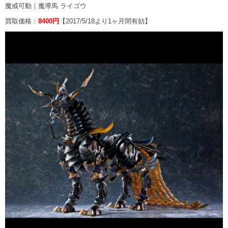
魔戒可動｜魔導馬 ライゴウ
買取価格：
8400円
【2017/5/18より1ヶ月間有効】