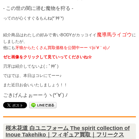
- この世の闇に潜む魔物を狩る -
ってのが心くすぐるもんね(*´艸`*)
魔導馬ライゴウ
紹介商品はわたしの好みで青いBODYがカッコイイ
に
しましたが、
他にも
牙狼からたくさん買取価格を公開中ーーヾ(o´∀｀o)ノ
ゼヒ画像をクリックして見ていってくださいね☆
刃牙は紹介してないよ(；ﾟ艸ﾟ)
ではでは、本日はコレにてーー♪
また近日お会いいたしましょう！！
ごきげんよぉーーうヽ(*´∀`) ﾉ
桜木花道 白ユニフォーム The spirit collection of
Inoue Takehiko｜フィギュア買取｜フリークス