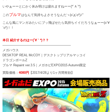
いやぁーーとにかく休み明けは疲れますねーー(*´Ａ`*)
ブルマ
この
はなんて気持ちよさそうなんだヽ(o`д´o*)ﾉ"
こんな風にマンガみたいにブッ飛ばせたら気持ちイイだろうなぁーー(o`∀
´o*)！！
本日 紹介するのはー(´∀｀*)？？
—————————————————————
メガハウス
DESKTOP REAL McCOY｜デスクトップリアルマッコイ
ドラゴンボールZ
ブルマ Repaint ver.3.5｜メガホビEXPO2015 Autumn限定
買取価格：
4080円
【2017/4/28より1ヶ月間有効】