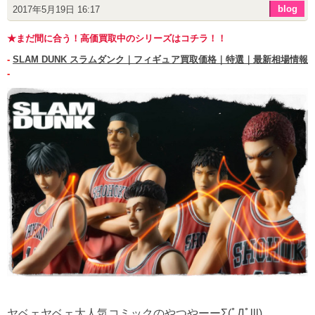
blog
2017年5月19日 16:17
★まだ間に合う！高価買取中のシリーズはコチラ！！
-
SLAM DUNK スラムダンク｜フィギュア買取価格｜特選｜最新相場情報
-
ヤベェヤベェ大人気コミックのやつやーーΣ(ﾟДﾟlll)