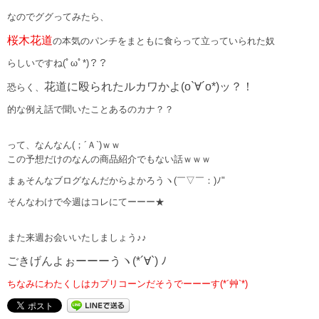
なのでググってみたら、
桜木花道
の本気のパンチをまともに食らって立っていられた奴
らしいですね(ﾟωﾟ*)？？
花道に殴られたルカワかよ(o`∀´o*)ッ？！
恐らく、
的な例え話で聞いたことあるのカナ？？
って、なんなん(；´Ａ`)ｗｗ
この予想だけのなんの商品紹介でもない話ｗｗｗ
まぁそんなブログなんだからよかろうヽ(￣▽￣：)ﾉ"
そんなわけで今週はコレにてーーー★
また来週お会いいたしましょう♪♪
ごきげんよぉーーーうヽ(*´∀`) ﾉ
ちなみにわたくしはカプリコーンだそうでーーーす(*´艸`*)