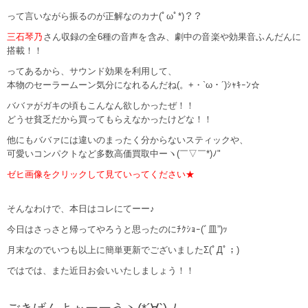
って言いながら振るのが正解なのカナ(ﾟωﾟ*)？？
三石琴乃
さん収録の全6種の音声を含み、劇中の音楽や効果音ふんだんに
搭載！！
ってあるから、サウンド効果を利用して、
本物のセーラームーン気分になれるんだね(。+・`ω・´)ｼｬｷｰﾝ☆
ババァがガキの頃もこんなん欲しかったぜ！！
どうせ貧乏だから買ってもらえなかったけどな！！
他にもババァには違いのまったく分からないスティックや、
可愛いコンパクトなど多数高価買取中ーヽ(￣▽￣*)ﾉ"
ゼヒ画像をクリックして見ていってください★
そんなわけで、本日はコレにてーー♪
今日はさっさと帰ってやろうと思ったのにﾁｸｼｮｰ(ﾞ皿”)ｯ
月末なのでいつも以上に簡単更新でございましたΣ(ﾟДﾟ；)
ではでは、また近日お会いいたしましょう！！