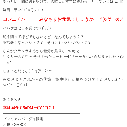
あっという間に週も明けて、火曜日がすでに終わろうとしているΣ(ﾟДﾟlll)
毎日、早い(；´Ａ`)ッ！！
コンニチハーーーみなさまお元気でしょうかーヾ(o´∀｀o)ノ
ババァはゼッ不調ですΣ(ﾟДﾟ)
絶不調ってほどでもないけど、なんでしょう？？
突然暑くなったから？？ それともババァだから？？
なんかクラクラするから糖分が足りないのかと、
生クリームがごっそりのったコーヒーゼリーを食べたら治りましたヽ(´з
｀)ﾉ"
ちょっとだけな( ｀д´)ﾂ ﾌｨ～
みなさまもこれからの季節、熱中症とか気をつけてくださいね( *・
ω・)*_ _))ﾍﾟｺﾘ
さてさて★
本日 紹介するのはー(´∀｀*)？？
—————————————————————
プレミアムバンダイ限定
牙狼〈GARO〉