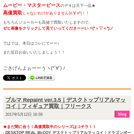
ムービー・マスターピース
のデキは天下一品★
高価買取
じゃないわけがありません(o`∀´o*)！！
もちろんジョーカーも高値で買取いたしますので、
ゼヒ画像をクリックして見ていってくださーーいヾ(*＞▽＜*)ノ
ではでは、本日はコレにてーー♪
また近日お会いいたしましょう！！
ごきげんよぉーーうヽ(*´∀`) ﾉ
ブルマ Repaint ver.3.5｜デスクトップリアルマッ
コイ｜フィギュア買取｜フリークス
blog
2017年5月12日 16:59
★まだ間に合う！高価買取中のシリーズはコチラ！！
-
DESKTOP REAL McCOY デスクトップリアルマッコイ｜ドラゴンボー