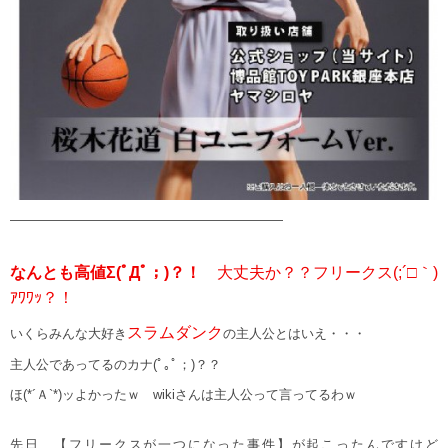
—————————————————————
なんとも高値Σ(ﾟДﾟ；)？！
大丈夫か？？フリークス(;´□｀)
ｱﾜﾜｯ？！
スラムダンク
いくらみんな大好き
の主人公とはいえ・・・
主人公であってるのカナ(ﾟ｡ﾟ；)？？
ほ(*´Ａ`*)ッよかったｗ wikiさんは主人公って言ってるわｗ
先日、【フリークスが一つになった事件】が起こったんですけど