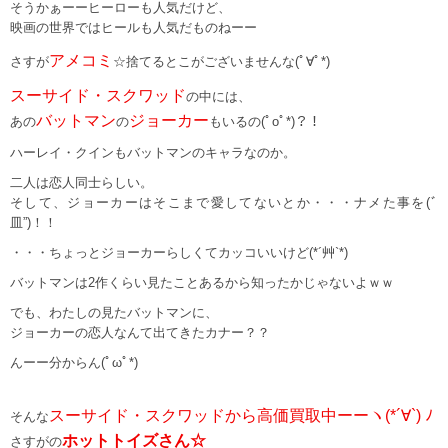
そうかぁーーヒーローも人気だけど、
映画の世界ではヒールも人気だものねーー
アメコミ
さすが
☆捨てるとこがございませんな(ﾟ∀ﾟ*)
スーサイド・スクワッド
の中には、
バットマン
ジョーカー
あの
の
もいるの(ﾟoﾟ*)？！
ハーレイ・クインもバットマンのキャラなのか。
二人は恋人同士らしい。
そして、ジョーカーはそこまで愛してないとか・・・ナメた事を(ﾞ
皿”)！！
・・・ちょっとジョーカーらしくてカッコいいけど(*´艸`*)
バットマンは2作くらい見たことあるから知ったかじゃないよｗｗ
でも、わたしの見たバットマンに、
ジョーカーの恋人なんて出てきたカナー？？
んーー分からん(ﾟωﾟ*)
スーサイド・スクワッドから高価買取中ーーヽ(*´∀`) ﾉ
そんな
ホットトイズさん☆
さすがの