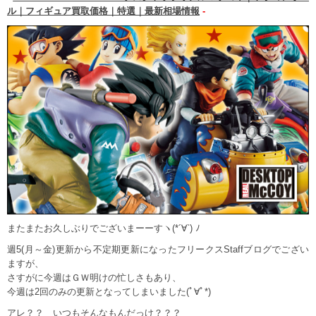
ル｜フィギュア買取価格｜特選｜最新相場情報
-
またまたお久しぶりでございまーーすヽ(*´∀`) ﾉ
週5(月～金)更新から不定期更新になったフリークスStaffブログでござい
ますが、
さすがに今週はＧＷ明けの忙しさもあり、
今週は2回のみの更新となってしまいました(ﾟ∀ﾟ*)
アレ？？ いつもそんなもんだっけ？？？