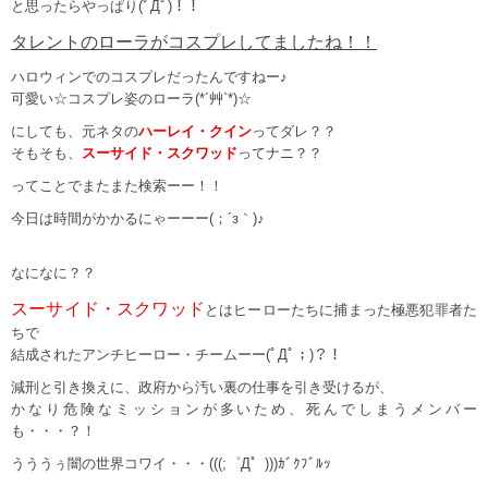
と思ったらやっぱり(ﾟДﾟ)！！
タレントのローラがコスプレしてましたね！！
ハロウィンでのコスプレだったんですねー♪
可愛い☆コスプレ姿のローラ(*´艸`*)☆
にしても、元ネタの
ハーレイ・クイン
ってダレ？？
そもそも、
スーサイド・スクワッド
ってナニ？？
ってことでまたまた検索ーー！！
今日は時間がかかるにゃーーー(；´з｀)♪
なになに？？
スーサイド・スクワッド
とはヒーローたちに捕まった極悪犯罪者た
ちで
結成されたアンチヒーロー・チームーー(ﾟДﾟ；)？！
減刑と引き換えに、政府から汚い裏の仕事を引き受けるが、
かなり危険なミッションが多いため、死んでしまうメンバー
も・・・？！
うううぅ闇の世界コワイ・・・(((;゜Д゜)))ｶﾞｸﾌﾞﾙｯ