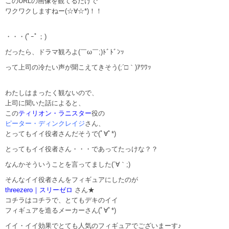
このURLの画像を観てるだけで
ワクワクしますねー(☆∀☆*)！！
・・・(ﾟｰﾟ；)
だったら、ドラマ観ろよ(￣ω￣;)ﾄﾞﾄﾞﾝｯ
って上司の冷たい声が聞こえてきそう(;´□｀)ｱﾜﾜｯ
わたしはまったく観ないので、
上司に聞いた話によると、
この
ティリオン・ラニスター
役の
ピーター・ディンクレイジ
さん、
とってもイイ役者さんだそうで(ﾟ∀ﾟ*)
とってもイイ役者さん・・・であってたっけな？？
なんかそういうことを言ってました(´∀｀;)
そんなイイ役者さんをフィギュアにしたのが
threezero｜スリーゼロ
さん★
コチラはコチラで、とてもデキのイイ
フィギュアを造るメーカーさん(ﾟ∀ﾟ*)
イイ・イイ効果でとても人気のフィギュアでございまーす♪