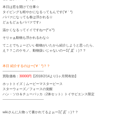
本日は窓を開けて仕事☆
タイピングも軽やかになるってもんです(´∀｀*)
ババァになっても春は浮かれる☆
どぉもどぉもババァです♪
温かくなるってイイですねー(*´o`*)
そりゃぁ動物も浮かれるわな☆
てことでちょーどいい動物がいたから紹介しようと思ったら、
え？？このケモノ、動物扱いじゃないのーΣ(ﾟДﾟ；)？？
本日 紹介するのはー(´∀｀*)？？
----------------------------------------
買取価格：
30000円
【2018/2/14より1ヶ月間有効】
ホットトイズ｜ムービーマスターピース
スターウォーズ／フォースの覚醒
ハン・ソロ＆チューバッカ（2体セット）トイサピエンス限定
----------------------------------------
wikiさんに人物って書かれてるよぉーΣ(ﾟДﾟ；)？？