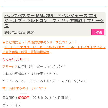
ハルクバスター MM#285｜アベンジャーズ/エイ
ジ・オブ・ウルトロン｜フィギュア買取｜フリーク
ス
♪洋画
2018年1月12日 16:04
★まだ間に合う！高価買取中のシリーズはコチラ！！
-
ムービー・マスターピース｜ハルクバスター｜ホットトイズ｜フィギュ
ア買取価格｜特選｜最新相場情報
-
たっかΣ(ﾟДﾟlll)！！
フリークス
は年明け早々どーした(ﾟДﾟ；)？！
これはお客様に対するお年玉ですか？！
だって、ろ・ろ・ろ・ろ・ろくまんえーーんヽ(；´Ａ`)ﾉ？！
本日 紹介するのはー(´∀｀*)？？
----------------------------------------
買取価格：
60000円
【2018/1/10より1ヶ月間有効】
ホットトイズ