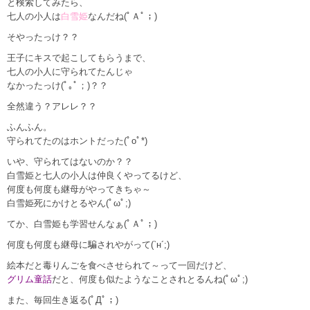
と検索してみたら、
七人の小人は
白雪姫
なんだね(ﾟＡﾟ；)
そやったっけ？？
王子にキスで起こしてもらうまで、
七人の小人に守られてたんじゃ
なかったっけ(ﾟ｡ﾟ；)？？
全然違う？アレレ？？
ふんふん。
守られてたのはホントだった(ﾟoﾟ*)
いや、守られてはないのか？？
白雪姫と七人の小人は仲良く
やってるけど、
何度も何度も継母がやってきちゃ～
白雪姫死にかけとるやん(ﾟωﾟ;)
てか、白雪姫も学習せんなぁ(ﾟＡﾟ；)
何度も何度も継母に騙されやがって(`н´;)
絵本だと毒りんごを食べさせられて～って一回だけど、
グリム童話
だと、何度も似たようなことされとるんね(ﾟωﾟ;)
また、毎回生き返る(ﾟДﾟ；)