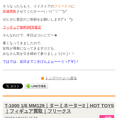
そうなったらもう、イイストアの
フリークス
に
高価買取
させてくださーーいヽ(￣▽￣*)ﾉ"
ゼヒゼヒ査定のご依頼をお願いします(*´з｀*)♪
フィギュア無料WEB査定
そんなわけで、本日はコレにてー★
暑くなってきましたので、
女性が薄着になってきますけども、
みなさん気を引き締めて参りましょう(`н´;)！！
ではでは、近日までごきげんよぉーーうヽ(*´∀`) ﾉ
トップページ へ戻る
T-1000 1/6 MM129｜ターミネーター2｜HOT TOYS
｜フィギュア買取｜フリークス