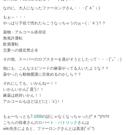
なのに、大人になったファーロングさん・・・(ﾟＡﾟ；)
もぉ～・・・
やっぱり子役で売れたらこうなっちゃうのぉ～(；´Ａ`)？？
薬物・アルコール依存症
無免許運転
飲酒運転
元妻への接近禁止令
その他、スーパーのロブスターを逃がそうとしたって・・・(ﾟ｡ﾟ；)
他にも、こんなエピソードの麻薬やってる人いたような？？
薬やったら動物愛護に目覚めるのかしら？？
それにしても、いかんねー！！
いかんいかん(ﾞ皿”)！！
麻薬は絶対いかん！！
アルコールもほどほどに(；`з´)！！
もぉーちっとも
T-1000
の話じゃなくなっちゃった(*´Ａ`*)ｱｾｱｾ
こちらの役者さんの
ロバート・パトリック
さんは
wiki先生によると、ファーロングさんとは真逆(ﾟoﾟ*)