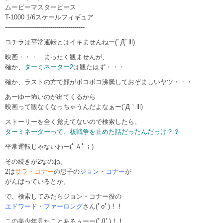
ムービーマスターピース
T-1000 1/6スケールフィギュア
----------------------------------------
コチラは平常運転とはイキませんねー(ﾟДﾟlll)
映画・・・ まったく観ませんが、
確か、
ターミネーター2
は観たはず・・・
確か、ラストの方で顔がボコボコ沸騰しておぞましいヤツ・・・
あーゆー怖いのが出てくるから
映画って観なくなっちゃうんだよなぁー(´Д｀lll)
ストーリーを全く覚えてないので検索したら、
ターミネーターって、核戦争を止めた話だったんだっけ？？
平常運転じゃないわー(ﾟＡﾟ；)
その続きが2なのね。
2は
サラ・コナー
の息子の
ジョン・コナー
が
がんばっているとか。
で、検索してみたらジョン・コナー役の
エドワード・ファーロング
さん(ﾟoﾟ)！！
この美少年見たことあるぅーー(ﾟДﾟ)！！