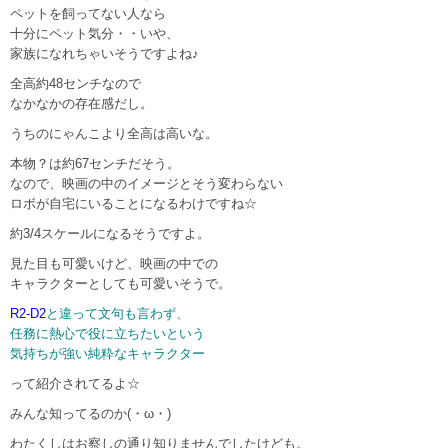
ペットを飼ってない人なら
十分にペット気分・・いや、
家族になれちゃいそうですよね♪
全高約48センチなので
なかなかの存在感だし。
うちのにゃんこより全高は高いな。
本物？は約67センチだそう。
なので、映画の中のイメージとそう変わらない
ロボが自宅にいることになるわけですね☆
約3/4スケールになるそうですよ。
見た目も可愛いけど、映画の中での
キャラクターとしても可愛いそうで。
R2-D2
と違って文句も言わず、
任務に熱心で役に立ちたいという
気持ちが強い純粋なキャラクター
って紹介されてるよ☆
みんな知ってるのか(・ω・)
わたくしはお察しの通り知りませんでしたけども。