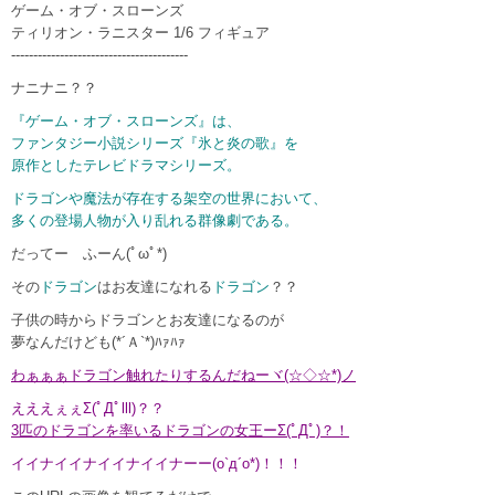
ゲーム・オブ・スローンズ
ティリオン・ラニスター 1/
6 フィギュア
----------------------------------------
ナニナニ？？
『ゲーム・オブ・スローンズ』は、
ファンタジー小説シリーズ『氷と炎の歌』を
原作としたテレビドラマシリーズ。
ドラゴンや魔法が存在する架空の世界において、
多くの登場人物が入り乱れる群像劇である。
だってー ふーん(ﾟωﾟ*)
その
ドラゴン
はお友達になれる
ドラゴン
？？
子供の時からドラゴンとお友達になるのが
夢なんだけども(*´Ａ`*)ﾊｧﾊｧ
わぁぁぁドラゴン触れたりするんだねーヾ(☆◇☆*)ノ
えええぇぇΣ(ﾟДﾟlll)？？
3匹のドラゴンを率いるドラゴンの女王ーΣ(ﾟДﾟ)？！
イイナイイナイイナイイナーー(o`д´o*)！！！