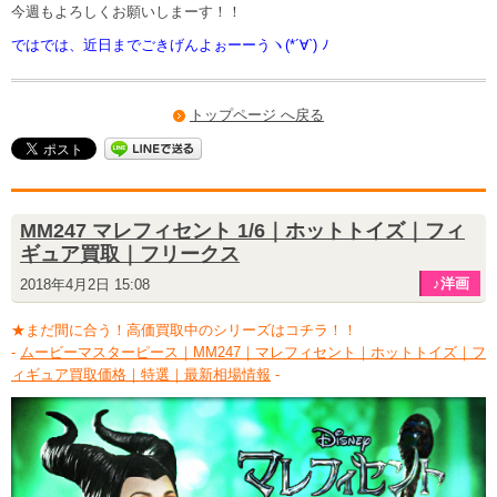
今週もよろしくお願いしまーす！！
ではでは、近日までごきげんよぉーーうヽ(*´∀`) ﾉ
トップページ へ戻る
MM247 マレフィセント 1/6｜ホットトイズ｜フィ
ギュア買取｜フリークス
♪洋画
2018年4月2日 15:08
★まだ間に合う！高価買取中のシリーズはコチラ！！
-
ムービーマスターピース｜MM247｜マレフィセント｜ホットトイズ｜フ
ィギュア買取価格｜特選｜最新相場情報
-