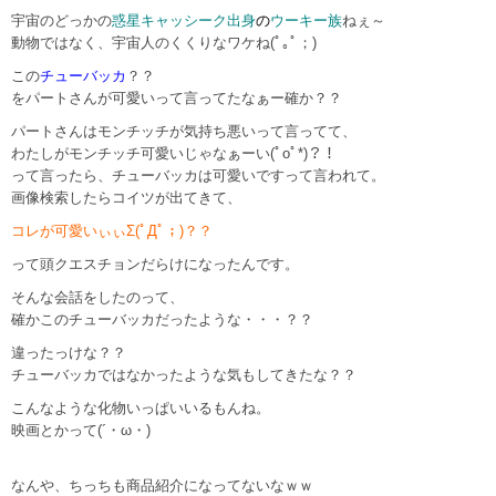
宇宙のどっかの
惑星キャッシーク出身
の
ウーキー族
ねぇ～
動物ではなく、宇宙人のくくりなワケね(ﾟ｡ﾟ；)
この
チューバッカ
？？
をパートさんが可愛いって言ってたなぁー確か？？
パートさんはモンチッチが気持ち悪いって言ってて、
わたしがモンチッチ可愛いじゃなぁーい(ﾟoﾟ*)？！
って言ったら、チューバッカは可愛いですって言われて。
画像検索したらコイツが出てきて、
コレが可愛いぃぃΣ(ﾟДﾟ；)？？
って頭クエスチョンだらけになったんです。
そんな会話をしたのって、
確かこのチューバッカだったような・・・？？
違ったっけな？？
チューバッカではなかったような気もしてきたな？？
こんなような化物いっぱいいるもんね。
映画とかって(´・ω・)
なんや、ちっちも商品紹介になってないなｗｗ