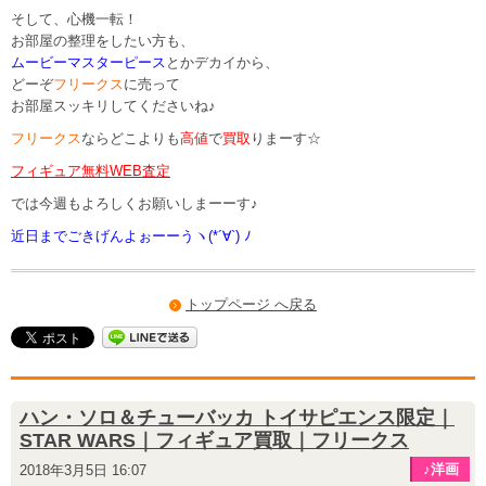
そして、心機一転！
お部屋の整理をしたい方も、
ムービーマスターピース
とかデカイから、
どーぞ
フリークス
に売って
お部屋スッキリしてくださいね
♪
フリークス
ならどこよりも
高値
で
買取
りまーす☆
フィギュア無料WEB査定
では今週もよろしくお願いしまーーす♪
近日までごきげんよぉーーうヽ(*´∀`) ﾉ
トップページ へ戻る
ハン・ソロ＆チューバッカ トイサピエンス限定｜
STAR WARS｜フィギュア買取｜フリークス
♪洋画
2018年3月5日 16:07