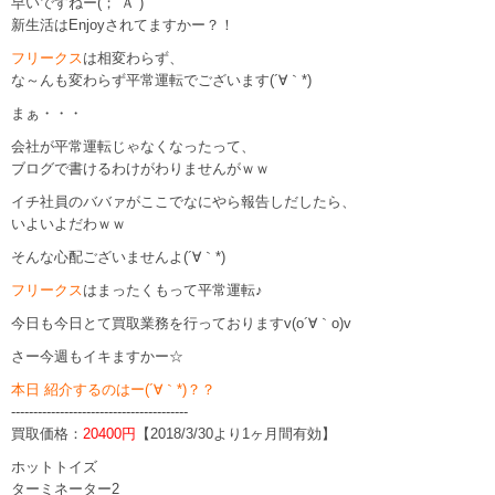
早いですねー(；´Ａ`)
新生活はEnjoyされてますかー？！
フリークス
は相変わらず、
な～んも変わらず平常運転でございます(´∀｀*)
まぁ・・・
会社が平常運転じゃなくなったって、
ブログで書けるわけがわりませんがｗｗ
イチ社員のババァがここでなにやら報告しだしたら、
いよいよだわｗｗ
そんな心配ございませんよ(´∀｀*)
フリークス
はまったくもって平常運転♪
今日も今日とて買取業務を行っておりますv(o´∀｀o)v
さー今週もイキますかー☆
本日 紹介するのはー(´∀｀*)？？
----------------------------------------
買取価格：
20400円
【2018/3/30より1ヶ月間有効】
ホットトイズ
ターミネーター2