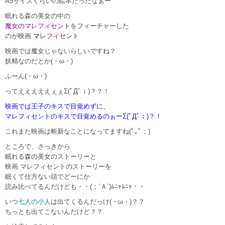
A5サイズくらいの絵本だったなぁー
眠れる森の美女の中の
魔女のマレフィセント
をフィーチャーした
のが映画
マレフィセント
映画では魔女じゃないらしいですね？
妖精なのだとか(・ω・)
ふーん(・ω・)
ってえええええぇぇΣ(ﾟДﾟ；)？？！
映画では王子のキスで目覚めずに、
マレフィセントのキスで目覚めるのぉーΣ(ﾟДﾟ；)？！
これまた映画は斬新なことになってますね(ﾟ｡ﾟ；)
ところで、さっきから
眠れる森の美女のストーリーと
映画 マレフィセントのストーリーを
眠くて仕方ない頭でどーにか
読み比べてるんだけども・・(；´Ａ`)ﾑﾆｬﾑﾆｬ・・
いつ
七人の小人
は出てくるんだっけ(・ω・)？？
ちっとも出てこないんだけど？？