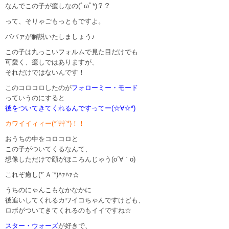
なんでこの子が癒しなの(ﾟωﾟ*)？？
って、そりゃごもっともですよ。
ババァが解説いたしましょう♪
この子は丸っこいフォルムで見た目だけでも
可愛く、癒しではありますが、
それだけではないんです！
このコロコロしたのが
フォローミー・モード
っていうのにすると
後をついてきてくれるんですってー(☆∀☆*)
カワイイィィー(*´艸`*)！！
おうちの中をコロコロと
この子がついてくるなんて、
想像しただけで顔がほころんじゃう(o´∀｀o)
これぞ癒し(*´Ａ`*)ﾊｧﾊｧ☆
うちのにゃんこもなかなかに
後追いしてくれるカワイコちゃんですけども、
ロボがついてきてくれるのもイイですね☆
スター・ウォーズ
が好きで、