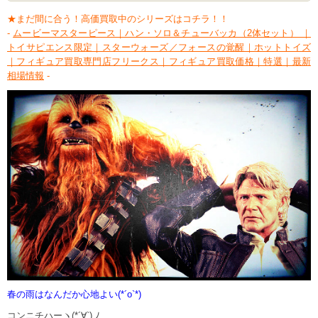
★まだ間に合う！高価買取中のシリーズはコチラ！！
-
ムービーマスターピース｜ハン・ソロ＆チューバッカ（2体セット） ｜
トイサピエンス限定｜スターウォーズ／フォースの覚醒｜ホットトイズ
｜フィギュア買取専門店フリークス｜フィギュア買取価格｜特選｜最新
相場情報
-
春の雨はなんだか心地よい(*´o`*)
コンニチハーヽ(*´∀`) ﾉ