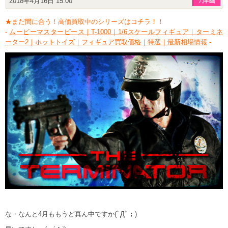
♪洋画
2018年4月16日 15:00
★まだ間に合う！高価買取中のシリーズはコチラ！！
-
ムービーマスターピース｜T-1000｜1/6スケールフィギュア｜ターミネ
ーター2｜ホットトイズ｜フィギュア買取価格｜特選｜最新相場情報
-
な・なんと4月ももうど真ん中ですか(ﾟДﾟ；)