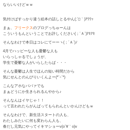
ならいいけどｗｗ
気付けばすっかり違う絵本の話しとるやん(;´□｀)ｱﾜﾜｯ
まぁ、
フリークス
のブログっちゅーんは
こういうもんということでお許しください(；´Ａ`)ｱｾｱｾ
そんなわけで本日はコレにてーーヽ(；´Ａ`)ﾉ
4月でハッピーな人も憂鬱な人も
いらっしゃるでしょうが、
学生で憂鬱な人がいらしたらば・・・
そんな憂鬱は人生でほんの短い時間だから
気にせんとのんびりいくんよー(*´ｰ`*)
こんなアホなババァでも
まぁどうにか生きられるんやから♪
そんなんはイヤじゃ！！
って言われたらがんばってもらわんといかんけどもｗ
そんなわけで、新生活スタートの人も、
わたしみたいに何も変わらん人も、
春だし元気にやってイキマショーv(o´∀｀o)v