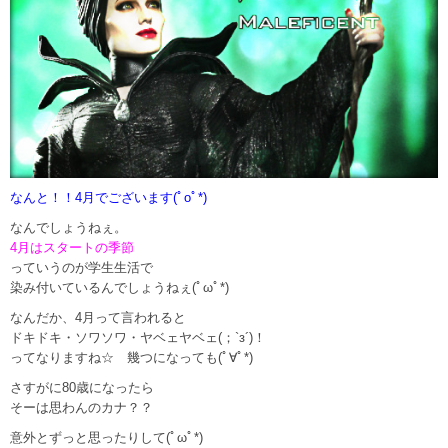
なんと！！4月でございます(ﾟoﾟ*)
なんでしょうねぇ。
4月はスタートの季節
っていうのが学生生活で
染み付いているんでしょうねぇ(ﾟωﾟ*)
なんだか、4月って言われると
ドキドキ・ソワソワ・ヤベェヤベェ(；`з´)！
ってなりますね☆ 幾つになっても(ﾟ∀ﾟ*)
さすがに80歳になったら
そーは思わんのカナ？？
意外とずっと思ったりして(ﾟωﾟ*)