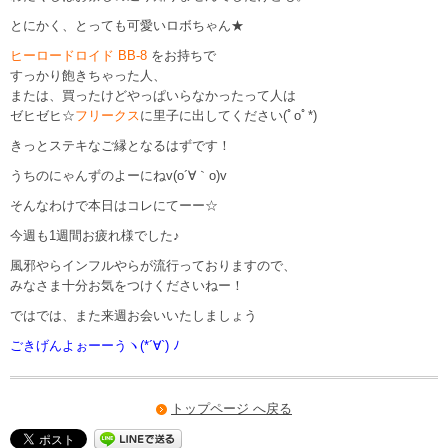
とにかく、とっても可愛いロボちゃん★
ヒーロードロイド BB-8
をお持ちで
すっかり飽きちゃった人、
または、買ったけどやっぱいらなかったって人は
ゼヒゼヒ☆
フリークス
に里子に出してください(ﾟoﾟ*)
きっとステキなご縁となるはずです！
うちのにゃんずのよーにねv(o´∀｀o)v
そんなわけで本日はコレにてーー☆
今週も1週間お疲れ様でした♪
風邪やらインフルやらが流行っておりますので、
みなさま十分お気をつけくださいねー！
ではでは、また来週お会いいたしましょう
ごきげんよぉーーうヽ(*´∀`) ﾉ
トップページ へ戻る