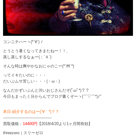
コンニチハーヽ(*´∀`) ﾉ
とうとう暑くなってきまたねー！！、
蒸し蒸しするなぁー(；´Ａ`)
そんな時は爽やかなおにゃのこー(*´艸`*)
ってイキたいのに・・・
だいぶムサ苦しい・・・(・ω・)
なんだかずいぶんと渋いおじさんだぞ(ﾟωﾟ*)？？
今日もまったく分からんでブログ書くぞーヽ(￣▽￣*)ﾉ"
本日 紹介するのはー(´∀｀*)？？
----------------------------------------
買取価格：
14400円
【2018/4/20より1ヶ月間有効】
threezero｜スリーゼロ