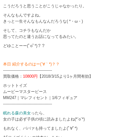
こうだろうと思うことがこうじゃなかったり。
そんなもんですよね。
きっと一生そんなもんなんだろうな( *・ω・)
そして、コチラもなんだか
思ってたのと違うお話になってるみたい。
どゆことーー(ﾟoﾟ*)？？
本日 紹介するのはー(´∀｀*)？？
----------------------------------------
買取価格：
10800円
【2018/3/15より1ヶ月間有効】
ホットトイズ
ムービーマスターピース
MM247｜マレフィセント｜1/6フィギュア
----------------------------------------
眠れる森の美女
ったら、
女の子は必ず子供の頃に読みましたよね(*´o`*)
もれなく、ババァも持ってましたよ(ﾟ∀ﾟ*)