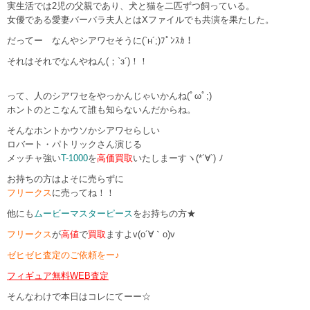
実生活では2児の父親であり、犬と猫を二匹ずつ飼っている。
女優である愛妻バーバラ夫人とはXファイルでも共演を果たした。
だってー なんやシアワセそうに(`н´;)ﾌﾟﾝｽｶ！
それはそれでなんやねん(；`з´)！！
って、人のシアワセをやっかんじゃいかんね(ﾟωﾟ;)
ホントのとこなんて誰も知らないんだからね。
そんなホントかウソかシアワセらしい
ロバート・パトリックさん演じる
メッチャ強い
T-1000
を
高価買取
いたしまーすヽ(*´∀`) ﾉ
お持ちの方はよそに売らずに
フリークス
に売ってね！！
他にも
ムービーマスターピース
をお持ちの方★
フリークス
が
高値
で
買取
ますよv(o´∀｀o)v
ゼヒゼヒ査定のご依頼をー♪
フィギュア無料WEB査定
そんなわけで本日はコレにてーー☆