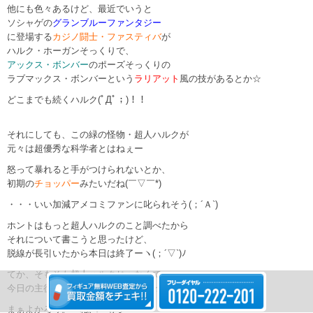
他にも色々あるけど、最近でいうと
ソシャゲの
グランブルーファンタジー
に登場する
カジノ闘士・ファスティバ
が
ハルク・ホーガンそっくりで、
アックス・ボンバー
のポーズそっくりの
ラブマックス・ボンバーという
ラリアット
風の技があるとか☆
どこまでも続くハルク(ﾟДﾟ；)！！
それにしても、この緑の怪物・超人ハルクが
元々は超優秀な科学者とはねぇー
怒って暴れると手がつけられないとか、
初期の
チョッパー
みたいだね(￣▽￣*)
・・・いい加減アメコミファンに叱られそう(；´Ａ`)
ホントはもっと超人ハルクのこと調べたから
それについて書こうと思ったけど、
脱線が長引いたから本日は終了ーヽ(；´▽`)ﾉ
てか、そもそも超人ハルクじゃなくて
今日の主役はハルクバスターなんよね(ﾟωﾟ;)
まぁよかろう。 ね(´∀｀;)っ