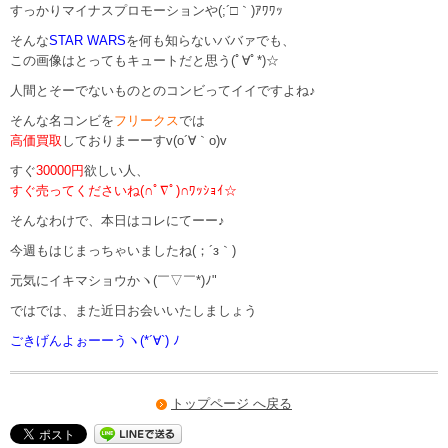
すっかりマイナスプロモーションや(;´□｀)ｱﾜﾜｯ
そんな
STAR WARS
を何も知らないババァでも、
この画像はとってもキュートだと思う(ﾟ∀ﾟ*)☆
人間とそーでないものとのコンビってイイですよね♪
そんな名コンビを
フリークス
では
高価買取
しておりまーーすv(o´∀｀o)v
すぐ
30000円
欲しい人、
すぐ売ってくださいね(∩ﾟ∇ﾟ)∩ﾜｯｼｮｲ☆
そんなわけで、本日はコレにてーー♪
今週もはじまっちゃいましたね(；´з｀)
元気にイキマショウかヽ(￣▽￣*)ﾉ"
ではでは、また近日お会いいたしましょう
ごきげんよぉーーうヽ(*´∀`) ﾉ
トップページ へ戻る