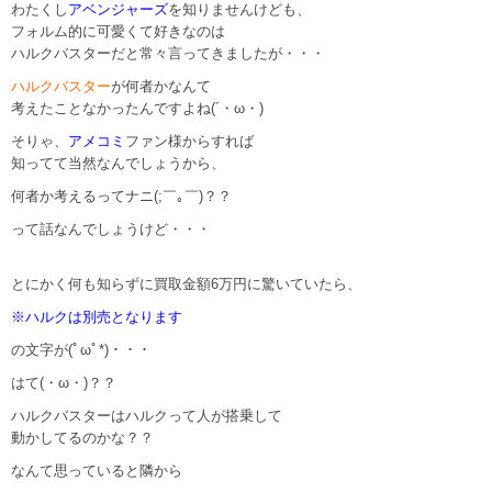
わたくし
アベンジャーズ
を知りませんけども、
フォルム的に可愛くて好きなのは
ハルクバスターだと常々言ってきましたが・・・
ハルクバスター
が何者かなんて
考えたことなかったんですよね(´・ω・)
そりゃ、
アメコミ
ファン様からすれば
知ってて当然なんでしょうから、
何者か考えるってナニ(;￣｡￣)？？
って話なんでしょうけど・・・
とにかく何も知らずに買取金額6万円に驚いていたら、
※ハルクは別売となります
の文字が(ﾟωﾟ*)・・・
はて(・ω・)？？
ハルクバスターはハルクって人が搭乗して
動かしてるのかな？？
なんて思っていると隣から