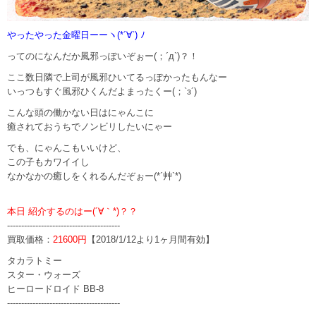
やったやった金曜日ーーヽ(*´∀`) ﾉ
ってのになんだか風邪っぽいぞぉー(；´д`)？！
ここ数日隣で上司が風邪ひいてるっぽかったもんなー
いっつもすぐ風邪ひくんだよまったくー(；`з´)
こんな頭の働かない日はにゃんこに
癒されておうちでノンビリしたいにゃー
でも、にゃんこもいいけど、
この子もカワイイし
なかなかの癒しをくれるんだぞぉー(*´艸`*)
本日 紹介するのはー(´∀｀*)？？
----------------------------------------
買取価格：
21600円
【2018/1/12より1ヶ月間有効】
タカラトミー
スター・ウォーズ
ヒーロードロイド BB-8
----------------------------------------