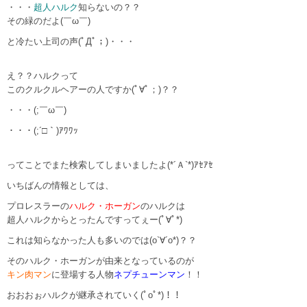
・・・
超人ハルク
知らないの？？
その緑のだよ(￣ω￣)
と冷たい上司の声(ﾟДﾟ；)・・・
え？？ハルクって
このクルクルヘアーの人ですか(ﾟ∀ﾟ；)？？
・・・(;￣ω￣)
・・・(;´□｀)ｱﾜﾜｯ
ってことでまた検索してしまいましたよ(*´Ａ`*)ｱｾｱｾ
いちばんの情報としては、
プロレスラーの
ハルク・ホーガン
のハルクは
超人ハルクからとったんですってぇー(ﾟ∀ﾟ*)
これは知らなかった人も多いのでは(o`∀´o*)？？
そのハルク・ホーガンが由来となっているのが
キン肉マン
に登場する人物
ネプチューンマン
！！
おおおぉハルクが継承されていく(ﾟoﾟ*)！！