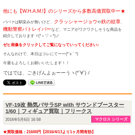
他にも【W.H.A.M.!】のシリーズから多数高価買取中ー★
クラッシャージョウ
鉄の紋章
ババァは馴染みが無いけど、
や
、
機動警察パトレイバー
など、マニアがワクワクしそうな商品を
紹介しておりますヾ(*＞▽＜*)ノ
ゼヒ画像をクリックしてご覧になっていってください♪
そんなわけで、本日はコレにてーー(*´з｀*)
今週もよろしくお願いいたします！！
ではでは、ごきげんよぉーーうヽ(*´∀`) ﾉ
VF-19改 熱気バサラSP with サウンドブースター
1/60｜フィギュア買取｜フリークス
マクロス シリーズ
2016年5月6日 16:58
★買取価格：21600円【2016/4/13より1ヶ月間有効】