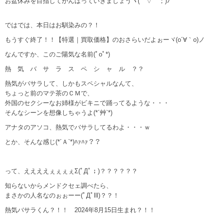
お盆休みを目指してがんばっていきましょうヽ(￣▽￣；)ﾉ"
ではでは、本日はお馴染みの？！
もうすぐ終了！！【特選｜買取価格】のおさらいだよぉーヾ(o´∀｀o)ノ
なんですか、このご陽気な名前(ﾟoﾟ*)
熱 気 バ サ ラ ス ペ シ ャ ル ？？
熱気がバサラして、しかもスペシャルなんて、
ちょっと前のマテ茶のＣＭで、
外国のセクシーなお姉様がビキニで踊ってるような・・・
そんなシーンを想像しちゃうよ(*´艸`*)
アナタのアソコ、熱気でバサラしてるわよ・・・ｗ
とか、そんな感じ(*´Ａ`*)ﾊｧﾊｧ？？
って、ええええぇぇぇぇΣ(ﾟДﾟ；)？？？？？？
知らないからメンドクセェ調べたら、
まさかの人名なのぉぉーー(ﾟДﾟlll)？？！
熱気バサラくん？！！ 2024年8月15日生まれ？！！