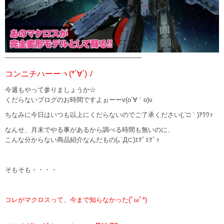
—————————————————————
コンニチハーーヽ(*´∀`) ﾉ
今週もやって参りましょうか☆
くだらないブログのお時間ですよぉーーv(o´∀｀o)v
ちなみに今日はいつも以上にくだらないのでご了承ください(;´□｀)ｱﾜﾜｯ
なんせ、月末でやる事があるから調べる時間も無いのに、
こんな分からない商品紹介なんだもの(｡´Д⊂)ｴｸﾞｴｸﾞｯ
そもそも・・・・
コレがマクロスって、今まで知らなかった(ﾟωﾟ*)