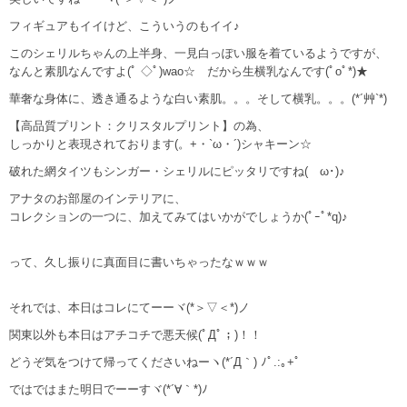
フィギュアもイイけど、こういうのもイイ♪
このシェリルちゃんの上半身、一見白っぽい服を着ているようですが、
なんと素肌なんですよ(ﾟ ◇ﾟ)wao☆ だから生横乳なんです(ﾟoﾟ*)★
華奢な身体に、透き通るような白い素肌。。。そして横乳。。。(*´艸`*)
【高品質プリント：クリスタルプリント】の為、
しっかりと表現されております(。+・`ω・´)シャキーン☆
破れた網タイツもシンガー・シェリルにピッタリですね(ゝω･)♪
アナタのお部屋のインテリアに、
コレクションの一つに、加えてみてはいかがでしょうか(ﾟｰﾟ*q)♪
って、久し振りに真面目に書いちゃったなｗｗｗ
それでは、本日はコレにてーーヾ(*＞▽＜*)ノ
関東以外も本日はアチコチで悪天候(ﾟДﾟ；)！！
どうぞ気をつけて帰ってくださいねーヽ(*´Д｀) ﾉﾟ.:｡+ﾟ
ではではまた明日でーーすヾ(*´∀｀*)ﾉ