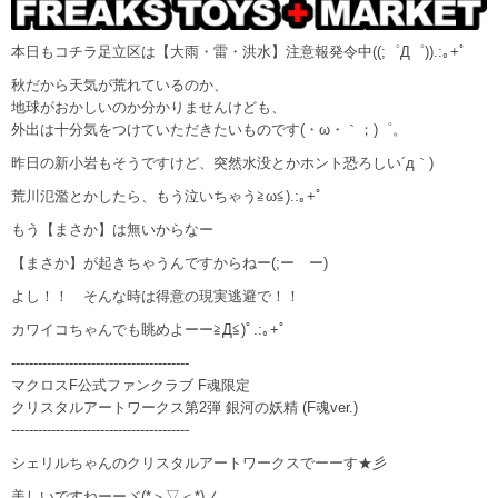
本日もコチラ足立区は【大雨・雷・洪水】注意報発令中((;゜Д゜)).:｡+ﾟ
秋だから天気が荒れているのか、
地球がおかしいのか分かりませんけども、
外出は十分気をつけていただきたいものです(・ω・｀；)゜。
昨日の新小岩もそうですけど、突然水没とかホント恐ろしい´д｀)
荒川氾濫とかしたら、もう泣いちゃう≧ω≦).:｡+ﾟ
もう【まさか】は無いからなー
【まさか】が起きちゃうんですからねー(;ーゝー)
よし！！ そんな時は得意の現実逃避で！！
カワイコちゃんでも眺めよーー≧Д≦)ﾟ.:｡+ﾟ
----------------------------------------
マクロスF公式ファンクラブ F魂限定
クリスタルアートワークス第2弾 銀河の妖精 (F魂ver.)
----------------------------------------
シェリルちゃんのクリスタルアートワークスでーーす★彡
美しいですねーーヾ(*＞▽＜*)ノ