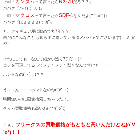
ガンダム
RX-78
上司『
って言ったら
だろ？？』
ババァ『ハイ(；´Ａ`)』
マクロス
SDF-1
上司『
って言ったら
なんだよ(#￣ω￣)』
ババァ『ほぇぇぇぇ(；´д`)』
と、フィギュア屋に勤めて丸7年？？
未だにこんなことも知らずに驚いているダメババァでございます(；´Ａ`)ｱ
ｾｱｾ
それにしても、なんて細かい造りΣ(ﾟДﾟ；)？！
コレを再現してるってメチャメチャ驚きなんですけど・・・
ホントなの(ﾟｰﾟ；)？？
う～～ん・・・ホントなのね(ﾟ∀ﾟ；)
時間無いのに画像検索しちゃったよ。
そりゃ買取価格も高いわけだ(ﾟoﾟ;)
フリークスの買取価格がもともと高いんだけどね(o`∀
まぁ、
´o*)！！