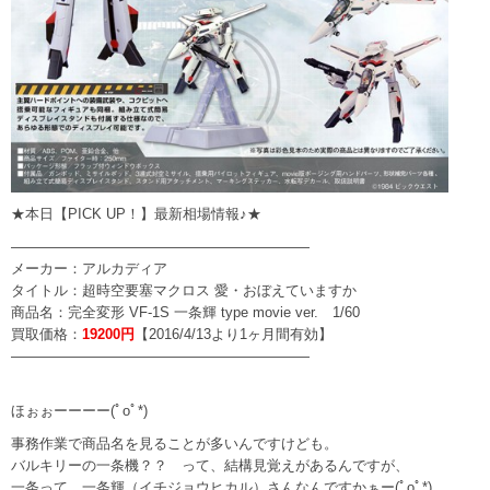
★本日【PICK UP！】最新相場情報♪★
—————————————————————
メーカー：アルカディア
タイトル：超時空要塞マクロス 愛・おぼえていますか
商品名：完全変形 VF-1S 一条輝 type movie ver. 1/60
買取価格：
19200円
【2016/4/13より1ヶ月間有効】
—————————————————————
ほぉぉーーーー(ﾟoﾟ*)
事務作業で商品名を見ることが多いんですけども。
バルキリーの一条機？？ って、結構見覚えがあるんですが、
一条って、一条輝（イチジョウヒカル）さんなんですかぁー(ﾟoﾟ*)