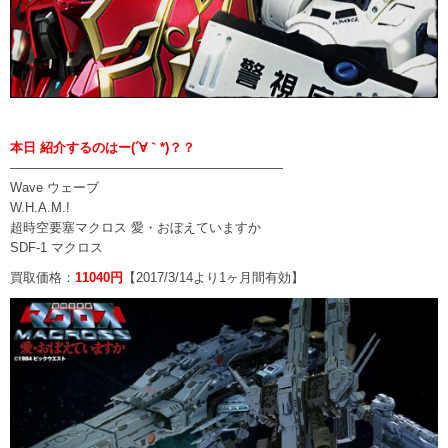
本日 紹介するのはー(´∀｀*)？？
—————————————————————
Wave ウェーブ
W.H.A.M.!
超時空要塞マクロス 愛・おぼえていますか
SDF-1 マクロス
買取価格：
11040円
【2017/3/14より1ヶ月間有効】