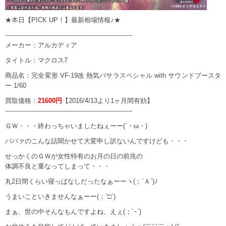
★本日【PICK UP！】最新相場情報♪★
---------------------------------------------------------------
メーカー：アルカディア
タイトル：マクロス7
商品名：完全変形 VF-19改 熱気バサラスペシャル with サウンドブースタ
ー 1/60
買取価格：
21600円
【2016/4/13より1ヶ月間有効】
---------------------------------------------------------------
ＧＷ・・・終わっちゃいましたねぇーー(´・ω・)
ババァのこんな話聞かせて大変申し訳ないんですけども・・・
せっかくのＧＷが女性特有のお月の日の前兆の
体調不良と重なってしまって・・・
丸2日間くらい寝っぱなしだったなぁーーヽ(；´Ａ`)ﾉ
うまいこといきませんなぁーー(；´□`)
まぁ、世の中そんなもんですよね、えぇ(；´ｰ`)