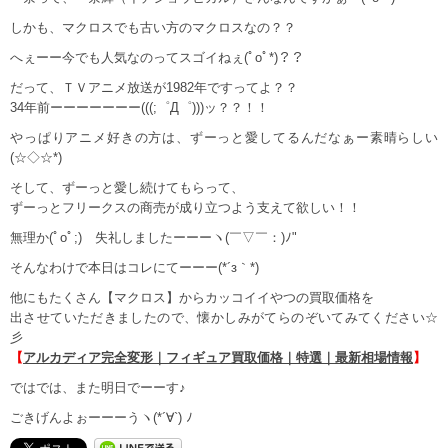
しかも、マクロスでも古い方のマクロスなの？？
へぇーー今でも人気なのってスゴイねぇ(ﾟoﾟ*)？？
だって、ＴＶアニメ放送が1982年ですってよ？？
34年前ーーーーーーー(((;゜Д゜)))ッ？？！！
やっぱりアニメ好きの方は、ずーっと愛してるんだなぁー素晴らしい
(☆◇☆*)
そして、ずーっと愛し続けてもらって、
ずーっとフリークスの商売が成り立つよう支えて欲しい！！
無理か(ﾟoﾟ;) 失礼しましたーーーヽ(￣▽￣：)ﾉ"
そんなわけで本日はコレにてーーー(*´з｀*)
他にもたくさん【マクロス】からカッコイイやつの買取価格を
出させていただきましたので、懐かしみがてらのぞいてみてください☆
彡
【
アルカディア完全変形｜フィギュア買取価格｜特選｜最新相場情報
】
ではでは、また明日でーーす♪
ごきげんよぉーーーうヽ(*´∀`) ﾉ