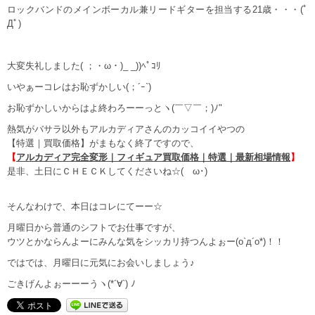
ロックバンドのメインボーカル兼リードギターを担当する21歳・・・(ﾟ
Дﾟ)
大変失礼しました( ；・ω・)_ _))ﾍﾟｺﾘ
いやぁーコレはお恥ずかしい(；´ｰ`)
お恥ずかしいからはよ終わろーーっとヽ(￣▽￣；)ﾉ"
熱気がバサラ以外もアルカディアさんのカッコイイやつの
【特選｜買取価格】がまもなく終了ですので、
【
アルカディア完全変形｜フィギュア買取価格｜特選｜最新相場情報
】
是非、土日にＣＨＥＣＫしてくださいね☆(ゝω･)
そんなわけで、本日はコレにてーー☆
月曜日から普通のシフトでお仕事ですが、
ウツとかならんよーにみんな気をシッカリ持つんよぉー(o`д´o*)！！
ではでは、月曜日に元気にお会いしましょう♪
ごきげんよぉーーーうヽ(*´∀`) ﾉ