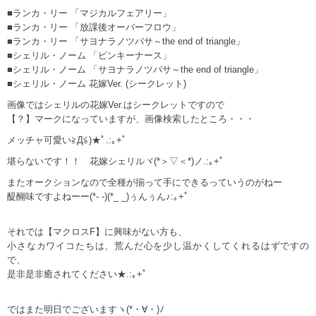
■ランカ・リー 「マジカルフェアリー」
■ランカ・リー 「放課後オーバーフロウ」
■ランカ・リー 「サヨナラノツバサ～the end of triangle」
■シェリル・ノーム 「ピンキーナース」
■シェリル・ノーム 「サヨナラノツバサ～the end of triangle」
■シェリル・ノーム 花嫁Ver. (シークレット)
画像ではシェリルの花嫁Ver.はシークレットですので
【？】マークになっていますが、画像検索したところ・・・
メッチャ可愛い≧Д≦)★ﾟ.:｡+ﾟ
堪らないです！！ 花嫁シェリルヾ(*＞▽＜*)ノ.:｡+ﾟ
またオークションなので全種が揃って手にできるっていうのがねー
醍醐味ですよねーー(*- -)(*_ _)ぅんぅん♪:｡+ﾟ
それでは【マクロスF】に興味がない方も、
小さなカワイコたちは、荒んだ心を少し温かくしてくれるはずですの
で、
是非是非癒されてください★.:｡+ﾟ
ではまた明日でございますヽ(*・∀・)ﾉ