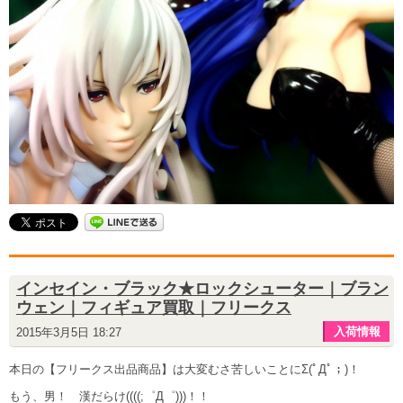
インセイン・ブラック★ロックシューター｜ブラン
ウェン｜フィギュア買取｜フリークス
入荷情報
2015年3月5日 18:27
本日の【フリークス出品商品】は大変むさ苦しいことにΣ(ﾟДﾟ；)！
もう、男！ 漢だらけ((((;゜Д゜)))！！