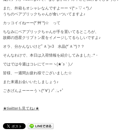
また、外箱もオシャレなんですよーーヾ(*＞▽＜*)ノ
うちのベアブリックちゃんが食いついてますよ♪
カッコイイねーー(*´艸`*)☆ って
ちなみにベアブリックちゃんが手を置いてるところが、
故郷の惑星クリプトン星をイメージしてるらしいですよ♪
オラ、分かんないけどﾟＡ`)=3 水晶(*´Ａ`*)？？
そんなわけで、本日は入荷情報を紹介してみました.:*・
ではでは今週はコレにてーーヽ(★´з｀)ノ
皆様、一週間お疲れ様でございました☆
また来週お会いいたしましょう♪
ごきげんよーーーうヽ(*´∀`) ﾉﾟ.:｡+ﾟ
★tiwitterも見てね♪★