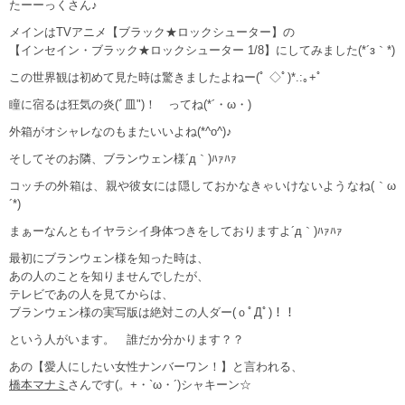
たーーっくさん♪
メインはTVアニメ【ブラック★ロックシューター】の
【インセイン・ブラック★ロックシューター 1/8】にしてみました(*´з｀*)
この世界観は初めて見た時は驚きましたよねー(ﾟ ◇ﾟ)*.:｡+ﾟ
瞳に宿るは狂気の炎(ﾞ皿")！ ってね(*´・ω・)
外箱がオシャレなのもまたいいよね(*^o^)♪
そしてそのお隣、ブランウェン様´д｀)ﾊｧﾊｧ
コッチの外箱は、親や彼女には隠しておかなきゃいけないようなね(｀ω
´*)
まぁーなんともイヤラシイ身体つきをしておりますよ´д｀)ﾊｧﾊｧ
最初にブランウェン様を知った時は、
あの人のことを知りませんでしたが、
テレビであの人を見てからは、
ブランウェン様の実写版は絶対この人ダー(ｏﾟДﾟ)！！
という人がいます。 誰だか分かります？？
あの【愛人にしたい女性ナンバーワン！】と言われる、
橋本マナミ
さんです(。+・`ω・´)シャキーン☆