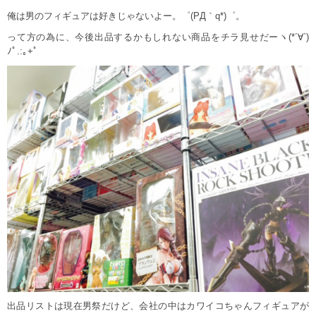
俺は男のフィギュアは好きじゃないよー。゜(PД｀q*)゜。
って方の為に、今後出品するかもしれない商品をチラ見せだーヽ(*´∀`)
ﾉﾟ.:｡+ﾟ
出品リストは現在男祭だけど、会社の中はカワイコちゃんフィギュアが