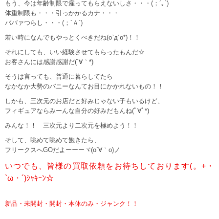
もう、今は年齢制限で雇ってもらえないしさ・・・(；´｡`)
体重制限も・・・引っかかるカナ・・・
ババァつらし・・・(；´Ａ`)
若い時になんでもやっとくべきだね(o`д´o*)！！
それにしても、いい経験させてもらったもんだ☆
お客さんには感謝感謝だ(´∀｀*)
そうは言っても、普通に暮らしてたら
なかなか大勢のバニーなんてお目にかかれないもの！！
しかも、三次元のお店だと好みじゃない子もいるけど、
フィギュアならみーんな自分の好みだもんね(ﾟ∀ﾟ*)
みんな！！ 三次元より二次元を極めよう！！
そして、眺めて眺めて飽きたら、
フリークスへGOだよーーーヾ(o´∀｀o)ノ
いつでも、皆様の買取依頼をお待ちしております(。+・
`ω・´)ｼｬｷｰﾝ☆
新品・未開封・開封・本体のみ・ジャンク！！