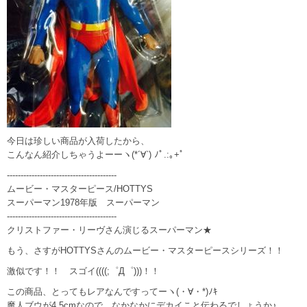
今日は珍しい商品が入荷したから、
こんなん紹介しちゃうよーーヽ(*´∀`) ﾉﾟ.:｡+ﾟ
----------------------------------------
ムービー・マスターピース/HOTTYS
スーパーマン1978年版 スーパーマン
----------------------------------------
クリストファー・リーヴさん演じるスーパーマン★
もう、さすがHOTTYSさんのムービー・マスターピースシリーズ！！
激似です！！ スゴイ((((;゜Д゜)))！！
この商品、とってもレアなんですってーヽ(・∀・*)ﾉｷ
魔人ブウが4.5cmなので、なかなかにデカイこと伝わるでしょうか♪