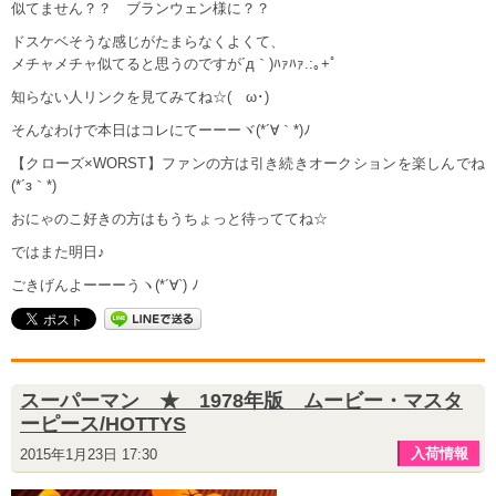
似てません？？ ブランウェン様に？？
ドスケベそうな感じがたまらなくよくて、
メチャメチャ似てると思うのですが´д｀)ﾊｧﾊｧ.:｡+ﾟ
知らない人リンクを見てみてね☆(ゝω･)
そんなわけで本日はコレにてーーーヾ(*´∀｀*)ﾉ
【クローズ×WORST】ファンの方は引き続きオークションを楽しんでね
(*´з｀*)
おにゃのこ好きの方はもうちょっと待っててね☆
ではまた明日♪
ごきげんよーーーうヽ(*´∀`) ﾉ
スーパーマン ★ 1978年版 ムービー・マスタ
ーピース/HOTTYS
入荷情報
2015年1月23日 17:30