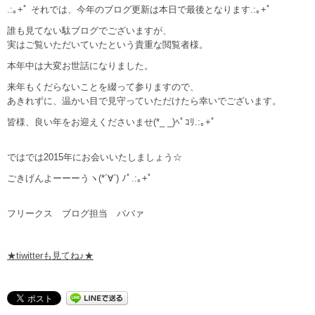
.:｡+ﾟ それでは、今年のブログ更新は本日で最後となります.:｡+ﾟ
誰も見てない駄ブログでございますが、
実はご覧いただいていたという貴重な閲覧者様。
本年中は大変お世話になりました。
来年もくだらないことを綴って参りますので、
あきれずに、温かい目で見守っていただけたら幸いでございます。
皆様、良い年をお迎えくださいませ(*_ _)ﾍﾟｺﾘ.:｡+ﾟ
ではでは2015年にお会いいたしましょう☆
ごきげんよーーーうヽ(*´∀`) ﾉﾟ.:｡+ﾟ
フリークス ブログ担当 ババァ
★tiwitterも見てね♪★