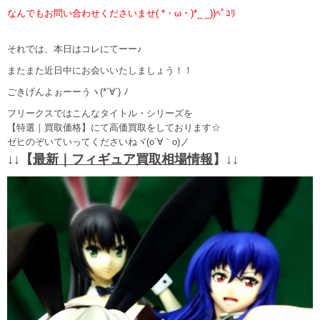
なんでもお問い合わせくださいませ( *・ω・)*_ _))ﾍﾟｺﾘ
それでは、本日はコレにてーー♪
またまた近日中にお会いいたしましょう！！
ごきげんよぉーーうヽ(*´∀`) ﾉ
フリークスではこんなタイトル・シリーズを
【特選｜買取価格】にて高価買取をしております☆
ゼヒのぞいていってくださいねヾ(o´∀｀o)ノ
↓↓【
最新｜フィギュア買取相場情報
】↓↓