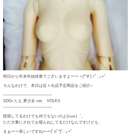
明日から年末年始休業でございますよーーヽ(*´∀`) ﾉﾟ.:｡+ﾟ
そんなわけで、本日は近々出品予定商品をご紹介♪
----------------------------------------
SDGr たえ 夢少女 ver. VOLKS
----------------------------------------
怪我してるわけでも何でもないのよ(≧ω≦)゜。
ただ大事にされてお寝んねしてるだけなんですけども、
まぁーー美しいですねーー(ﾟoﾟ*)ﾟ.:｡+ﾟ