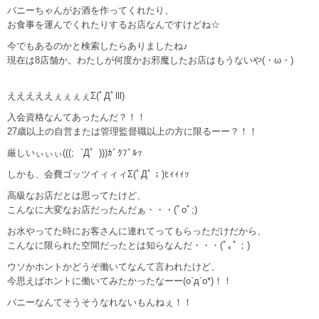
バニーちゃんがお酒を作ってくれたり、
お食事を運んでくれたりするお店なんですけどね☆
今でもあるのかと検索したらありましたね♪
現在は8店舗か。わたしが何度かお邪魔したお店はもうないや(・ω・)
えええええぇぇぇぇΣ(ﾟДﾟlll)
入会資格なんてあったんだ？！！
27歳以上の自営または管理監督職以上の方に限るーー？！！
厳しいぃぃぃ(((;゜Д゜)))ｶﾞｸﾌﾞﾙｯ
しかも、会費ゴッツイィィィΣ(ﾟДﾟ；)ﾋｨｨｨｯ
高級なお店だとは思ってたけど、
こんなに大変なお店だったんだぁ・・・(ﾟoﾟ;)
お水やってた時にお客さんに連れてってもらっただけだから、
こんなに限られた空間だったとは知らなんだ・・・(ﾟ｡ﾟ；)
ウソかホントかどうぞ働いてなんて言われたけど、
今思えばホントに働いてみたかったなーー(o`д´o*)！！
バニーなんてそうそうなれないもんねぇ！！