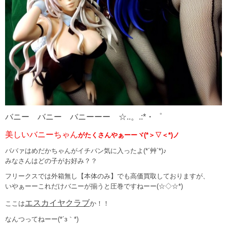
バニー バニー バニーーー ☆..。.:*・゜
美しいバニーちゃん
がたくさんやぁーーヾ(*＞▽＜*)ノ
ババァはめだかちゃんがイチバン気に入ったよ(*´艸`*)♪
みなさんはどの子がお好み？？
フリークスでは外箱無し【本体のみ】でも高価買取しておりますが、
いやぁーーこれだけバニーが揃うと圧巻ですねーー(☆◇☆*)
エスカイヤクラブ
ここは
か！！
なんつってねーー(*´з｀*)