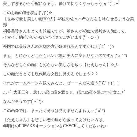
美しすぎるから心配になるし、儚げで切なくなっちゃう´д｀).:｡+ﾟ
このお顔の造形美よ(ﾟДﾟ)☆
【世界で最も美しい顔100人】43位の佐々木希さんをも唸らせるような美
形！！
桐谷美玲さんもとても綺麗ですが、希さんが43位で美玲さん8位って、
イマイチ納得がいかないババァでございます(*´・ω・)
外国では美玲さんのお顔の方が好まれるんですかねぇ(ﾟｪﾟ｀)？
まぁ、とにかくどちらもハンパ無い美人に変わりないのですが(*´з｀*)
そんなどちらの顔にも劣らない美しさを放つ【たえちゃん】☆彡
この顔だととても現代風な女性に見えるでしょう？？
それが
ホームページ
を観てみると、ぜーーんぜん違う(ﾟДﾟ；)！！
.:｡+ﾟ 大正三年、悲しい恋に瞳を潤ませ、眠れぬ夜を過ごす少女.:｡+ﾟ
なんだそうです(ﾟｰﾟ*)♪
この画像では、まったくそうは見えませんよねぇ～(ﾟoﾟ*)
【たえちゃん】を悲しい恋の病から救ってあげたい方は、
年明けのFREAKSオークションをCHECKしてくださいね♪