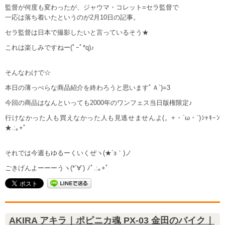
監督が何度も変わったが、ジャウマ・コレット=セラ監督で
一応は落ち着いたというのが2月10日の記事。
セラ監督は日本で撮影したいと言っているそう★
これは楽しみですねー(ﾟｰﾟ*q)♪
そんなわけで☆
本日の薄っぺらな商品紹介を終わろうと思いますﾟＡ`)=3
今回の商品はなんといっても2000年のワンフェス当日版権限定♪
行けなかった人も買えなかった人も見逃せませんよ(。+・`ω・´)ｼｬｷｰﾝ
★.:｡+ﾟ
それでは今週もゆるーくいくぜヽ(★´з｀)ノ
ごきげんよーーーうヽ(*´∀`) ﾉﾟ.:｡+ﾟ
AKIRA アキラ｜ポピニカ魂 PX-03 金田のバイク｜