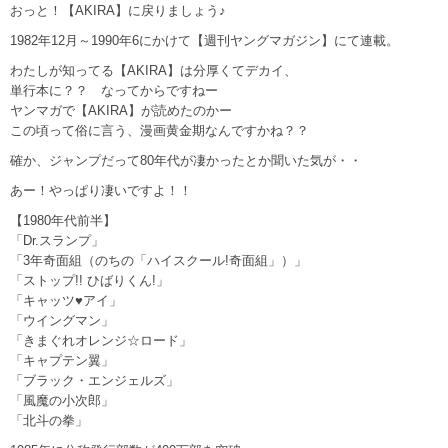
おっと！【AKIRA】に戻りましょう♪
1982年12月～1990年6にかけて【週刊ヤングマガジン】にて連載。
わたしが知ってる【AKIRA】は分厚くてデカイ、
単行本に？？ なってからですねー
ヤンマガで【AKIRA】が読めたのかー
この頃って俗に言う、漫画黄金期なんですかね？？
確か、ジャンプだって80年代が凄かったとか聞いた気が・・
あー！やっぱり凄いですよ！！
【1980年代前半】
「Dr.スランプ」
「3年奇面組（のちの「ハイスクール!奇面組」）」
「ストップ!! ひばりくん!」
「キャッツ♥アイ」
「ウイングマン」
「きまぐれオレンジ☆ロード」
「キャプテン翼」
「ブラック・エンジェルズ」
「風魔の小次郎」
「北斗の拳」