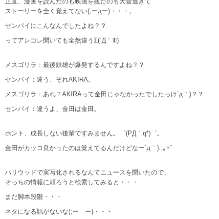
正直、漫画を読んだのも映画を観たのも大昔過ぎて
ストーリーを全く覚えてない(;ーдー)・・・。
センパイにこんなんでしたよね？？
ってアレコレ聞いても全然違うΣ(´Д｀lll)
メスゴリラ：最後鉄雄が爆発するんですよね？？
センパイ：違う、それAKIRA。
メスゴリラ：あれ？AKIRAって金田じゃなかったでしたっけ´д｀)？？
センパイ：違うよ、金田は金田。
ホント、成長しない後輩ですみません。゜(PД｀q*)゜。
金田がカッコ良かったのは覚えてるんだけどなー´д｀).:｡+ﾟ
ハリウッドで実写化されるなんてニュースを聞いたので、
そっちの情報に頼ろうと検索してみると・・・
まだ脚本段階・・・
ネタになる話がないな(;ーゝー)・・・