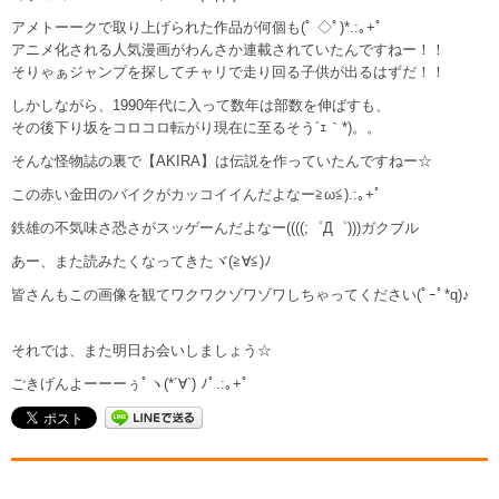
アメトーークで取り上げられた作品が何個も(ﾟ ◇ﾟ)*.:｡+ﾟ
アニメ化される人気漫画がわんさか連載されていたんですねー！！
そりゃぁジャンプを探してチャリで走り回る子供が出るはずだ！！
しかしながら、1990年代に入って数年は部数を伸ばすも、
その後下り坂をコロコロ転がり現在に至るそう´ｪ｀*)。。
そんな怪物誌の裏で【AKIRA】は伝説を作っていたんですねー☆
この赤い金田のバイクがカッコイイんだよなー≧ω≦).:｡+ﾟ
鉄雄の不気味さ恐さがスッゲーんだよなー((((;゜Д゜)))ガクブル
あー、また読みたくなってきたヾ(≧∀≦)ﾉ
皆さんもこの画像を観てワクワクゾワゾワしちゃってください(ﾟｰﾟ*q)♪
それでは、また明日お会いしましょう☆
ごきげんよーーーぅﾟヽ(*´∀`) ﾉﾟ.:｡+ﾟ