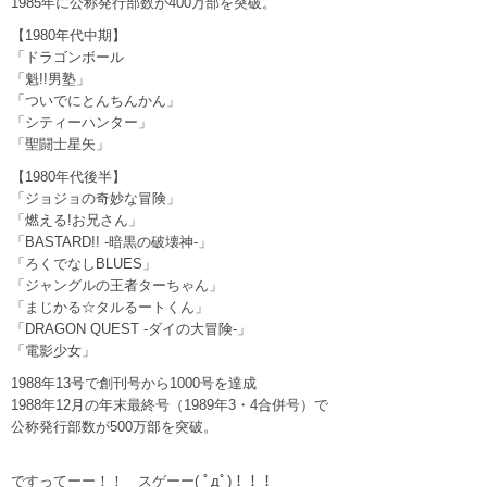
1985年に公称発行部数が400万部を突破。
【1980年代中期】
「ドラゴンボール
「魁!!男塾」
「ついでにとんちんかん」
「シティーハンター」
「聖闘士星矢」
【1980年代後半】
「ジョジョの奇妙な冒険」
「燃える!お兄さん」
「BASTARD!! -暗黒の破壊神-」
「ろくでなしBLUES」
「ジャングルの王者ターちゃん」
「まじかる☆タルるートくん」
「DRAGON QUEST -ダイの大冒険-」
「電影少女」
1988年13号で創刊号から1000号を達成
1988年12月の年末最終号（1989年3・4合併号）で
公称発行部数が500万部を突破。
ですってーー！！ スゲーー( ﾟдﾟ)！！！