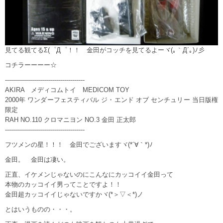
見てる観てるΣ(゜Д゜！！ 金田がコッチを見てるよーヾ(｡｀Д´｡)ﾉ彡
コチラーーーー☆
----------------------------------------
AKIRA メディコムトイ MEDICOM TOY
2000年 ワンダーフェスティバル ジ・エンド オブ センチュリー 当日版権
限定
RAH NO.110 クロマニヨン NO.3 金田 正太郎
----------------------------------------
フツメンの星！！！ 金田でございますヾ(*´∀｀*)ﾉ
金田。 金田は凄い。
正直、イケメンじゃないのにこんなにカッコイイ金田って
本物のカッコイイ男ってことですよ！！
金田超カッコイイじゃないですかヾ(*＞▽＜*)ノ
とはいうものの・・・。