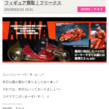
フィギュア買取｜フリークス
AKIRA｜アキラ
2013年8月1日 18:41
コンバンハーヽ(*・∀・)ﾉ.:｡+ﾟ
本日も陽が暮れて参りましたねー★:｡+ﾟ
それでは、本日もいってまいりましょー♪
コチラでございまーす( ･∀･ )ゞ☆
--------------------
AKIRA アキラ