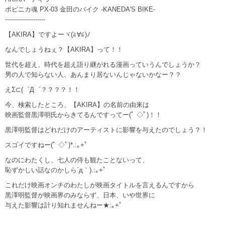
ポピニカ魂 PX-03 金田のバイク -KANEDA'S BIKE-
--------------------
【AKIRA】ですよーヾ(≧∀≦)ﾉ
なんでしょうねぇ？【AKIRA】って！！
世代を超え、時代を超え語り継がれる漫画っていうんでしょうか？
男の人で知らない人、あんまり居ないんじゃないかなー？？
えΣ⊂(゜Д゜？？？？！！
今、検索したところ、【AKIRA】の名前の由来は
映画監督黒澤明氏からきてるんですってー(ﾟ ◇ﾟ)！！
黒澤明監督はどれだけのアーティストに影響を与えたのでしょう？！
スゴイですねー(ﾟ ◇ﾟ)*.:｡+ﾟ
なのにわたくし、七人の侍も観たことないって、
恥ずかしい話なのかしら´д｀).:｡+ﾟ
これだけ映画オンチのわたしが映画タイトルを言えるんですから
黒澤明監督が映画界のみならず、日本、いや世界に
与えた影響は計り知れませんねー★:｡+ﾟ