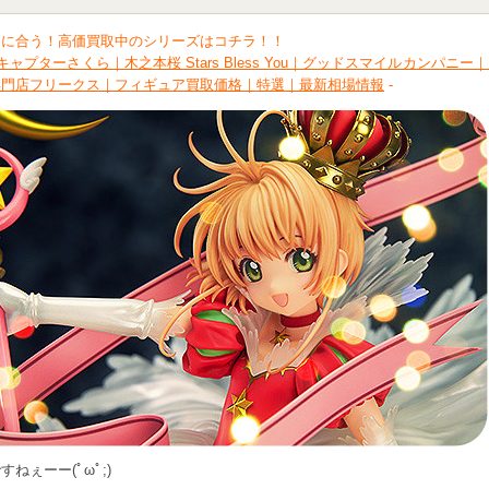
間に合う！高価買取中のシリーズはコチラ！！
キャプターさくら｜木之本桜 Stars Bless You｜グッドスマイルカンパニー
専門店フリークス｜フィギュア買取価格｜特選｜最新相場情報
-
ねぇーー(ﾟωﾟ;)