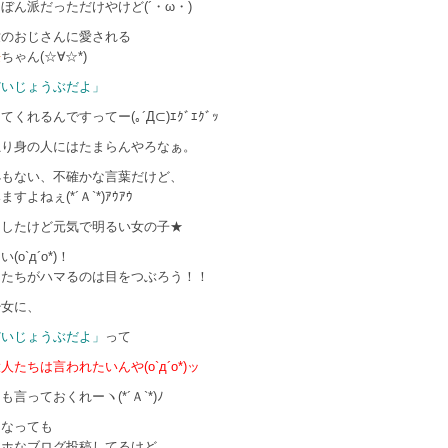
ぼん派だっただけやけど(´・ω・)
世のおじさんに愛される
桜
ちゃん(☆∀☆*)
だいじょうぶだよ」
くれるんですってー(｡´Д⊂)ｴｸﾞｴｸﾞｯ
独り身の人にはたまらんやろなぁ。
拠もない、不確かな言葉だけど、
すよねぇ(*´Ａ`*)ｱｳｱｳ
くしたけど元気で明るい女の子★
(o`д´o*)！
んたちがハマるのは目をつぶろう！！
少女に、
だいじょうぶだよ」
って
人たちは言われたいんや(o`д´o*)ッ
も言っておくれーヽ(*´Ａ`*)ﾉ
になっても
アホなブログ投稿してるけど、