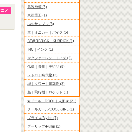
武装神姫 (3)
アニメ
東亜重工 (1)
ぷちサンプル (8)
車｜ミニカー｜バイク (5)
BE@RBRICK｜KUBRICK (1)
INC｜インク (1)
マクファーレン・トイズ (2)
仏像｜骨董｜美術品 (9)
レトロ｜時代物 (2)
城｜タワー｜建築物 (2)
船｜飛行機｜ロケット (1)
★ドール｜DOOL｜人形★ (21)
クールガール/COOL GIRL (1)
ブライス/Blythe (7)
プーリップ/Pullip (1)