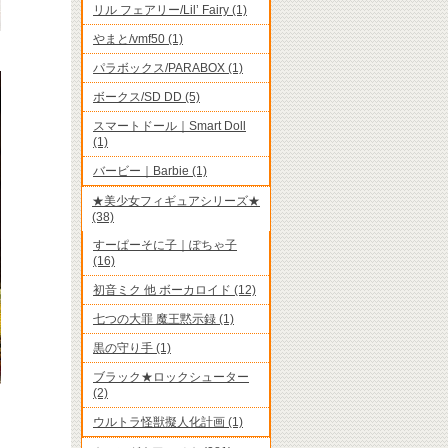
リル フェアリー/Lil’ Fairy (1)
やまと/vmf50 (1)
パラボックス/PARABOX (1)
ボークス/SD DD (5)
スマートドール｜Smart Doll
(1)
バービー｜Barbie (1)
★美少女フィギュアシリーズ★
(38)
すーぱーそに子｜ぽちゃ子
(16)
初音ミク 他 ボーカロイド (12)
七つの大罪 魔王黙示録 (1)
黒の守り手 (1)
ブラック★ロックシューター
(2)
ウルトラ怪獣擬人化計画 (1)