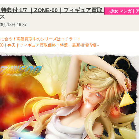
 特典付 1/7 ｜ZONE-00｜フィギュア買取｜フリ
♪少女 マンガ｜
ス
年8月18日 16:37
間に合う！高価買取中のシリーズはコチラ！！
E-00｜弁天｜フィギュア買取価格｜特選｜最新相場情報
-