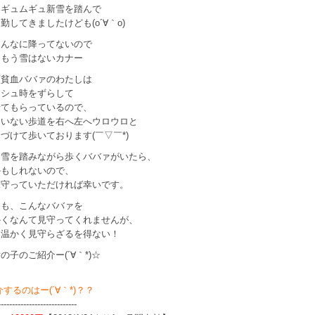
ムギュムギュ新雪を踏んで
勤してきましたけども(o´∀｀o)
そんなに降ってないので
はもう雪はないカナー
順貧血ババァのわたしは
ッシュ時をずらして
せてもらっているので、
もいない歩道を右へ左へウロウロと
づけて歩いております(￣▽￣*)
ヤ雪を踏みながら歩くババァがいたら、
かもしれないので、
見守っていただければ幸いです。
ても、こんなババァを
かくなんて見守ってくれませんが、
は温かく見守らざるを得ない！
の子のご紹介ー(´∀｀*)☆
介するのはー(´∀｀*)？？
----------------------------