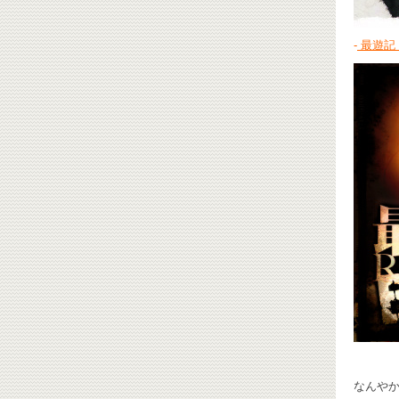
-
最遊記 
なんや