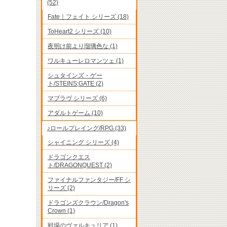
(52)
Fate｜フェイト シリーズ (18)
ToHeart2 シリーズ (10)
夜明け前より瑠璃色な (1)
ワルキューレロマンツェ (1)
シュタインズ・ゲー
ト/STEINS;GATE (2)
マブラヴ シリーズ (6)
アダルトゲーム (10)
♪ロールプレイング/RPG (33)
シャイニング シリーズ (4)
ドラゴンクエス
ト/DRAGONQUEST (2)
ファイナルファンタジー/FF シ
リーズ (2)
ドラゴンズクラウン/Dragon's
Crown (1)
戦場のヴァルキュリア (1)