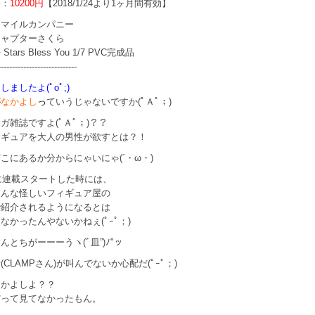
格：
10200円
【2018/1/24より1ヶ月間有効】
スマイルカンパニー
キャプターさくら
tars Bless You 1/7 PVC完成品
----------------------------
ましたよ(ﾟoﾟ;)
が
なかよし
っ
ていうじゃないですか(ﾟＡﾟ；)
ンガ雑誌ですよ
(ﾟＡﾟ；)
？？
ィギュアを大人の男性が欲すとは？！
どこにあるか分からにゃい
にゃ
(´・ω・)
年に連載スタートした時には、
こんな怪しいフィギュア屋の
で紹介されるようになるとは
なかったんやないかねぇ(ﾟｰﾟ；)
んとちがーーーうヽ(ﾞ皿”)ﾉ"ッ
(CLAMPさん)が叫んでないか心配だ(ﾟｰﾟ；)
なかよしよ？？
だって見てなかったもん。