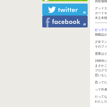
買取価
グッド
カード
木之本桜 S
------------
ビックリし
掲載誌
少女マ
そのフ
需要は
1996
まさか
ブログ
思いもし
思ってた
って作者
だって
わたし