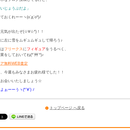
だいじょうぶだよ」
おくれーーヽ(o`д´o*)ﾉ
元気が出たぞ(☆∀☆*)！！
に左に雪をムギュムギュして帰ろう♪
んは
フリークス
に
フィギュア
をうるべく、
をしておいてね(*´艸`*)♪
ア無料WEB査定
は、今週もみなさまお疲れ様でした！！
週お会いいたしましょう☆
ぉーーうヽ(*´∀`) ﾉ
トップページ へ戻る