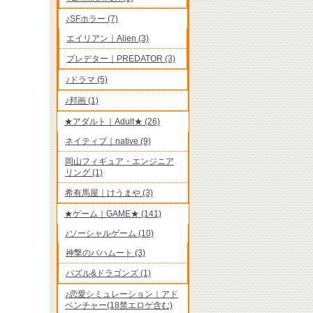
♪SFホラー (7)
エイリアン｜Alien (3)
プレデター｜PREDATOR (3)
♪ドラマ (5)
♪邦画 (1)
★アダルト｜Adult★ (26)
ネイティブ｜native (9)
岡山フィギュア・エンジニア
リング (1)
希有馬屋｜けうまや (3)
★ゲーム｜GAME★ (141)
♪ソーシャルゲーム (10)
神撃のバハムート (3)
パズル&ドラゴンズ (1)
♪恋愛シミュレーション｜アド
ベンチャー(18禁エロゲ含む)