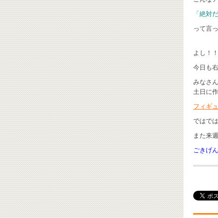
「絶対
って言って
よし！！
今日も右
みなさ
土日に作業
フィギュ
ではで
また来
ごきげんよ