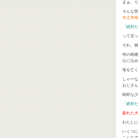
まぁ、り
そんな
木之本
「絶対
って言って
それ、
何の根
心に沁みま
母を亡
しゃーない
おじさ
純粋な
「絶対
疲れた大
わたしに
いくつ
こんな