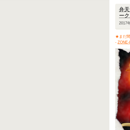
弁天
ーク
2017
★まだ
-
ZON