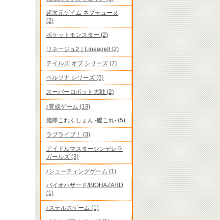
超次元ゲイム ネプテューヌ
(2)
ポケットモンスター (2)
リネージュ2｜LineageII (2)
テイルズ オブ シリーズ (2)
ペルソナ シリーズ (5)
スーパーロボット大戦 (2)
♪育成ゲーム (13)
艦隊これくしょん -艦これ- (5)
ラブライブ！ (3)
アイドルマスターシンデレラ
ガールズ (3)
♪シューティングゲーム (1)
バイオハザード/BIOHAZARD
(1)
♪ステルスゲーム (1)