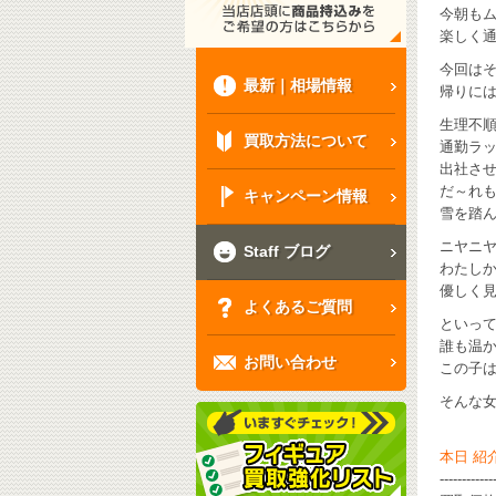
今朝も
楽しく通
今回は
最新｜相場情報
帰りに
生理不
買取方法について
通勤ラ
出社さ
だ～れ
キャンペーン情報
雪を踏ん
ニヤニ
Staff ブログ
わたし
優しく
よくあるご質問
といっ
誰も温
お問い合わせ
この子
そんな女
本日 紹
------------