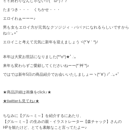
イイ終わりなんじゃない☆(ゝω･)？？
たまつき・・・ くちかせ・・・
エロイわぁーーー♪
男も女もエロイ方が元気なクソジジィ・ババァになれるらしいですから
ね☆:｡+ﾟ
エロイこと考えて元気に新年を迎えましょうヾ(*´∀｀*)ﾉ
本年は大変お世話になりました(*^o^)★ﾟ.:｡
来年も変わらずご愛顧してくださいねーー(*´艸`*)♪
ではでは新年5日の商品紹介でお会いいたしましょーヽ(*´∀`) ﾉﾟ.:｡+ﾟ
★商品詳細は画像をclick♪★
★tiwitterも見てね♪★
ちなみに【グル～ミ～】を紹介するにあたり、
【グル～ミ～】の生みの親・イラストレーター【森チャック】さんの
HPを観たけど、とても素敵なこと言ってたよー♪