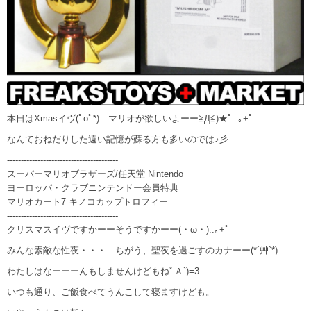
本日はXmasイヴ(ﾟoﾟ*) マリオが欲しいよーー≧Д≦)★ﾟ.:｡+ﾟ
なんておねだりした遠い記憶が蘇る方も多いのでは♪彡
----------------------------------------
スーパーマリオブラザーズ/任天堂 Nintendo
ヨーロッパ・クラブニンテンドー会員特典
マリオカート7 キノコカップトロフィー
----------------------------------------
クリスマスイヴですかーーそうですかーー(・ω・).:｡+ﾟ
みんな素敵な性夜・・・ ちがう、聖夜を過ごすのカナーー(*´艸`*)
わたしはなーーーんもしませんけどもねﾟＡ`)=3
いつも通り、ご飯食べてうんこして寝ますけども。