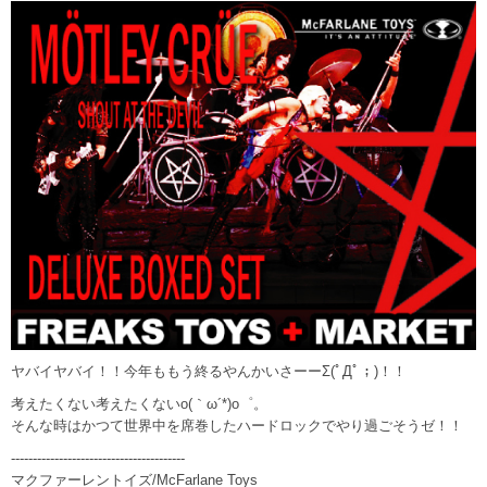
ヤバイヤバイ！！今年ももう終るやんかいさーーΣ(ﾟДﾟ；)！！
考えたくない考えたくないo(｀ω´*)o゜。
そんな時はかつて世界中を席巻したハードロックでやり過ごそうゼ！！
----------------------------------------
マクファーレントイズ/McFarlane Toys