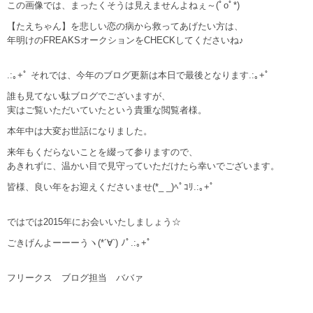
この画像では、まったくそうは見えませんよねぇ～(ﾟoﾟ*)
【たえちゃん】を悲しい恋の病から救ってあげたい方は、
年明けのFREAKSオークションをCHECKしてくださいね♪
.:｡+ﾟ それでは、今年のブログ更新は本日で最後となります.:｡+ﾟ
誰も見てない駄ブログでございますが、
実はご覧いただいていたという貴重な閲覧者様。
本年中は大変お世話になりました。
来年もくだらないことを綴って参りますので、
あきれずに、温かい目で見守っていただけたら幸いでございます。
皆様、良い年をお迎えくださいませ(*_ _)ﾍﾟｺﾘ.:｡+ﾟ
ではでは2015年にお会いいたしましょう☆
ごきげんよーーーうヽ(*´∀`) ﾉﾟ.:｡+ﾟ
フリークス ブログ担当 ババァ