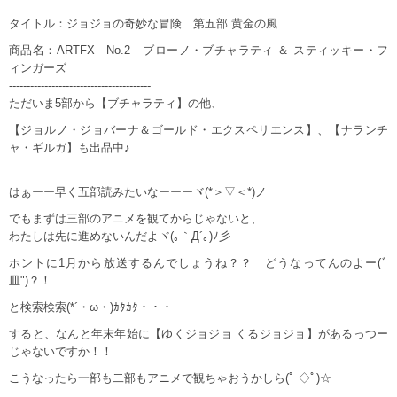
タイトル：ジョジョの奇妙な冒険 第五部 黄金の風
商品名：ARTFX No.2 ブローノ・ブチャラティ ＆ スティッキー・フ
ィンガーズ
----------------------------------------
ただいま5部から【ブチャラティ】の他、
【ジョルノ・ジョバーナ＆ゴールド・エクスペリエンス】、【ナランチ
ャ・ギルガ】も出品中♪
はぁーー早く五部読みたいなーーーヾ(*＞▽＜*)ノ
でもまずは三部のアニメを観てからじゃないと、
わたしは先に進めないんだよヾ(｡｀Д´｡)ﾉ彡
ホントに1月から放送するんでしょうね？？ どうなってんのよー(ﾞ
皿")？！
と検索検索(*´・ω・)ｶﾀｶﾀ・・・
すると、なんと年末年始に【
ゆくジョジョ くるジョジョ
】があるっつー
じゃないですか！！
こうなったら一部も二部もアニメで観ちゃおうかしら(ﾟ ◇ﾟ)☆