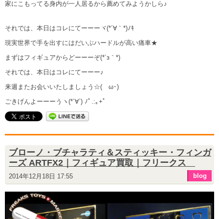
家にこもってる身内が一人居るから薦めてみようかしら♪
それでは、本日はコレにてーーーヾ(*´∀｀*)ﾉｷ
現実世界で手を出すにはだいぶハードルが高い痛車★
まずはフィギュアからどーーーぞ(*´з｀*)
それでは、本日はコレにてーーー♪
来週またお会いいたしましょう☆(ゝω･)
ごきげんよーーーうヽ(*´∀`) ﾉﾟ.:｡+ﾟ
ブローノ・ブチャラティ＆スティッキー・フィンガ
ーズ ARTFX2｜フィギュア買取｜フリークス
blog
2014年12月18日 17:55