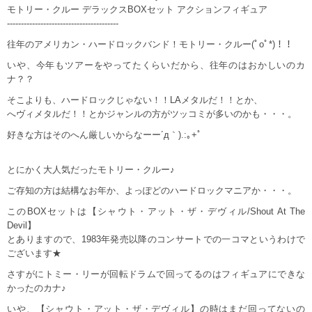
モトリー・クルー デラックスBOXセット アクションフィギュア
----------------------------------------
往年のアメリカン・ハードロックバンド！モトリー・クルー(ﾟoﾟ*)！！
いや、今年もツアーをやってたくらいだから、往年のはおかしいのカ
ナ？？
そこよりも、ハードロックじゃない！！LAメタルだ！！とか、
へヴィメタルだ！！とかジャンルの方がツッコミが多いのかも・・・。
好きな方はそのへん厳しいからなーー´д｀).:｡+ﾟ
とにかく大人気だったモトリー・クルー♪
ご存知の方は結構なお年か、よっぽどのハードロックマニアか・・・。
このBOXセットは【シャウト・アット・ザ・デヴィル/Shout At The
Devil】
とありますので、1983年発売以降のコンサートでの一コマというわけで
ございます★
さすがにトミー・リーが回転ドラムで回ってるのはフィギュアにできな
かったのカナ♪
いや、【シャウト・アット・ザ・デヴィル】の時はまだ回ってないの