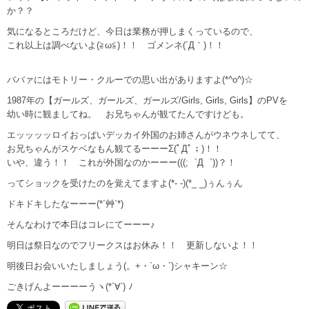
か？？
気になるところだけど、今日は業務が押しまくっているので、
これ以上は調べないよ(≧ω≦)！！ ゴメンネ(´Д｀)！！
ババァにはモトリー・クルーでの思い出がありますよ(*^o^)☆
1987年の【ガールズ、ガールズ、ガールズ/Girls, Girls, Girls】のPVを
幼い時に観ましてね。 お兄ちゃんが観てたんですけども。
エッッッッロイおっぱいデッカイ外国のお姉さんがウネウネしてて、
お兄ちゃんがスケベなもん観てるーーーΣ(ﾟДﾟ；)！！
いや、違う！！ これが外国なのかーーー(((;゜Д゜))？！
ってショックを受けたのを覚えてますよ(*- -)(*_ _)ぅんぅん
ドキドキしたなーーー(*´艸`*)
そんなわけで本日はコレにてーーー♪
明日は祭日なのでフリークスはお休み！！ 更新しないよ！！
明後日お会いいたしましょう(。+・`ω・´)シャキーン☆
ごきげんよーーーーうヽ(*´∀`) ﾉ