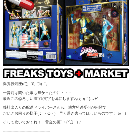
爆弾低気圧((((;゜Д゜)))゜。
一昔前は聞いた事も無かったのに・・・
最近この恐ろしい漢字5文字を耳にしますねぇ´д｀).:｡+ﾟ
弊社出入りの配送ドライバーさんも、地方発送受付が困難で
だいぶお困りの様子(；´・ω・) 早く過ぎ去ってほしいものです；´ω｀)
そして吹いておくれ！ 黄金の風ﾟヽ(*´Д｀) ﾉ
----------------------------------------