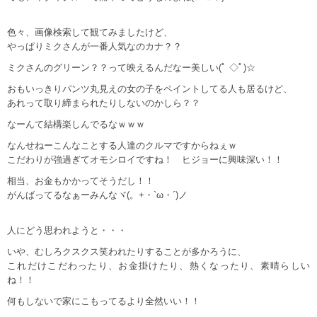
色々、画像検索して観てみましたけど、
やっぱりミクさんが一番人気なのカナ？？
ミクさんのグリーン？？って映えるんだなー美しい(ﾟ ◇ﾟ)☆
おもいっきりパンツ丸見えの女の子をペイントしてる人も居るけど、
あれって取り締まられたりしないのかしら？？
なーんて結構楽しんでるなｗｗｗ
なんせねーこんなことする人達のクルマですからねぇｗ
こだわりが強過ぎてオモシロイですね！ ヒジョーに興味深い！！
相当、お金もかかってそうだし！！
がんばってるなぁーみんなヾ(。+・`ω・´)ノ
人にどう思われようと・・・
いや、むしろクスクス笑われたりすることが多かろうに、
これだけこだわったり、お金掛けたり、熱くなったり、素晴らしい
ね！！
何もしないで家にこもってるより全然いい！！