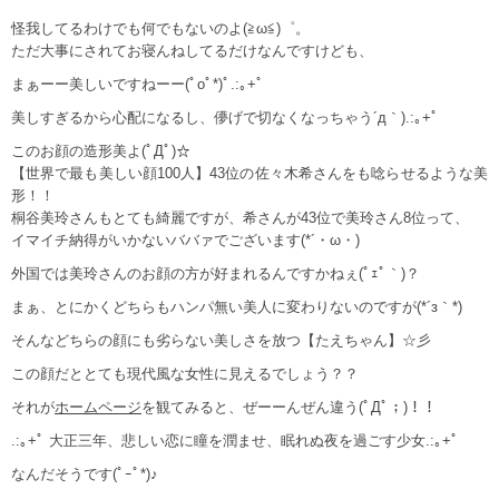
怪我してるわけでも何でもないのよ(≧ω≦)゜。
ただ大事にされてお寝んねしてるだけなんですけども、
まぁーー美しいですねーー(ﾟoﾟ*)ﾟ.:｡+ﾟ
美しすぎるから心配になるし、儚げで切なくなっちゃう´д｀).:｡+ﾟ
このお顔の造形美よ(ﾟДﾟ)☆
【世界で最も美しい顔100人】43位の佐々木希さんをも唸らせるような美
形！！
桐谷美玲さんもとても綺麗ですが、希さんが43位で美玲さん8位って、
イマイチ納得がいかないババァでございます(*´・ω・)
外国では美玲さんのお顔の方が好まれるんですかねぇ(ﾟｪﾟ｀)？
まぁ、とにかくどちらもハンパ無い美人に変わりないのですが(*´з｀*)
そんなどちらの顔にも劣らない美しさを放つ【たえちゃん】☆彡
この顔だととても現代風な女性に見えるでしょう？？
それが
ホームページ
を観てみると、ぜーーんぜん違う(ﾟДﾟ；)！！
.:｡+ﾟ 大正三年、悲しい恋に瞳を潤ませ、眠れぬ夜を過ごす少女.:｡+ﾟ
なんだそうです(ﾟｰﾟ*)♪