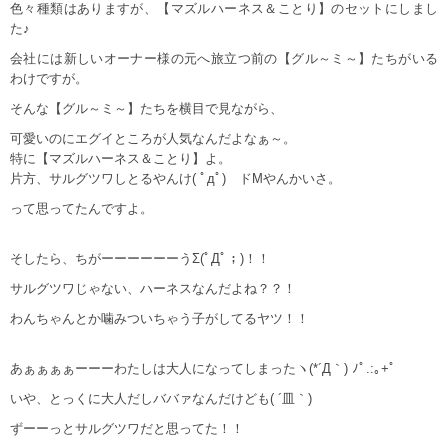
色々種類はありますが、【マズルハーネス＆ことり】のセットにしまし
た♪
会社には新しいオーナー様の元へ旅立つ前の【グル～ミ～】たちがいる
わけですが。
そんな【グル～ミ～】たちを横目で見ながら、
可愛いのにエグイところが人気なんだよなぁ～。
特に【マズルハーネス＆ことり】よ。
片方、サルグツワしとるやんけ( ﾟдﾟ) ドMやんかいさ。
って思ってたんですよ。
そしたら、ちがーーーーーーうΣ(ﾟДﾟ；)！！
サルグツワじゃない、ハーネスなんだよね？？！
わんちゃんとか噛みついちゃう子がしてるヤツ！！
あぁぁぁぁーーーわたしは大人になってしまったヽ(*´Д｀) ﾉﾟ.:｡+ﾟ
いや、とっくに大人だしババァなんだけども( ´皿｀)
ずーーっとサルグツワだと思ってた！！