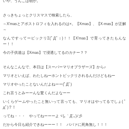
いや、うんこは朝か。
さっきちょっとクリスマスで検索したら、
～X'masとアポストロフィを入れるのは×。【Xmas】、【X-mas】が正解
～
なんですってービックリΣ(ﾟДﾟ；)！！【X'mas】で育ってきたもんな
ー！！
今の子供達は【Xmas】で浸透してるのカナー？？
そんなこんなで、本日は【スーパーマリオブラザーズ】から♪
マリオといえば、わたしねーホントビックリされるんだけどもねー
マリオやったことないんだよねーー(ﾟДﾟ)
これ言うとみーーんな驚くんだよなーー
いくらゲームやったこと無いって言っても、マリオはやってるでしょ( ﾟ
дﾟ)？！
ってね・・・ やってねーーーよヾ(｡｀Д´｡)ﾉ彡
だから今日も紹介できねーーー！！ ババァに死角無し！！！