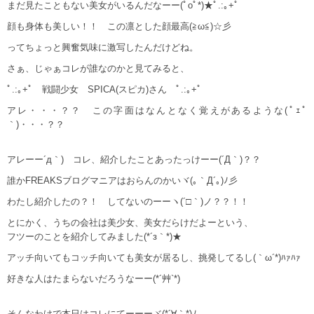
まだ見たこともない美女がいるんだなーー(ﾟoﾟ*)★ﾟ.:｡+ﾟ
顔も身体も美しい！！ この凛とした顔最高(≧ω≦)☆彡
ってちょっと興奮気味に激写したんだけどね。
さぁ、じゃぁコレが誰なのかと見てみると、
ﾟ.:｡+ﾟ 戦闘少女 SPICA(スピカ)さん ﾟ.:｡+ﾟ
アレ・・・？？ この字面はなんとなく覚えがあるような(ﾟｪﾟ
｀)・・・？？
アレーー´д｀) コレ、紹介したことあったっけーー(´Д｀)？？
誰かFREAKSブログマニアはおらんのかいヾ(｡｀Д´｡)ﾉ彡
わたし紹介したの？！ してないのーーヽ(´□｀)ノ？？！！
とにかく、うちの会社は美少女、美女だらけだよーという、
フツーのことを紹介してみました(*´з｀*)★
アッチ向いてもコッチ向いても美女が居るし、挑発してるし(｀ω´*)ﾊｧﾊｧ
好きな人はたまらないだろうなーー(*´艸`*)
そんなわけで本日はコレにてーーーヾ(*´∀｀*)ﾉ