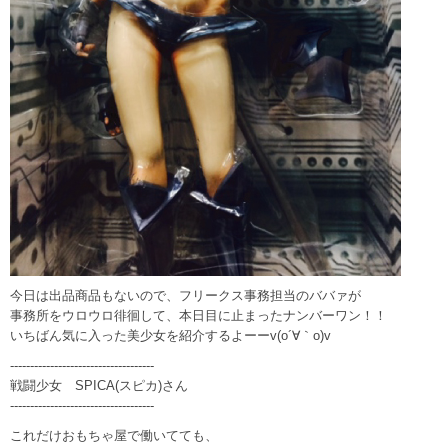
今日は出品商品もないので、フリークス事務担当のババァが
事務所をウロウロ徘徊して、本日目に止まったナンバーワン！！
いちばん気に入った美少女を紹介するよーーv(o´∀｀o)v
------------------------------------
戦闘少女 SPICA(スピカ)さん
------------------------------------
これだけおもちゃ屋で働いてても、