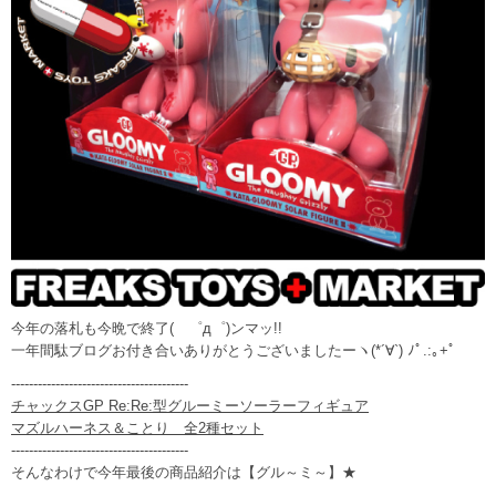
今年の落札も今晩で終了( ゜д゜)ンマッ!!
一年間駄ブログお付き合いありがとうございましたーヽ(*´∀`) ﾉﾟ.:｡+ﾟ
----------------------------------------
チャックスGP Re:Re:型グルーミーソーラーフィギュア
マズルハーネス＆ことり 全2種セット
----------------------------------------
そんなわけで今年最後の商品紹介は【グル～ミ～】★