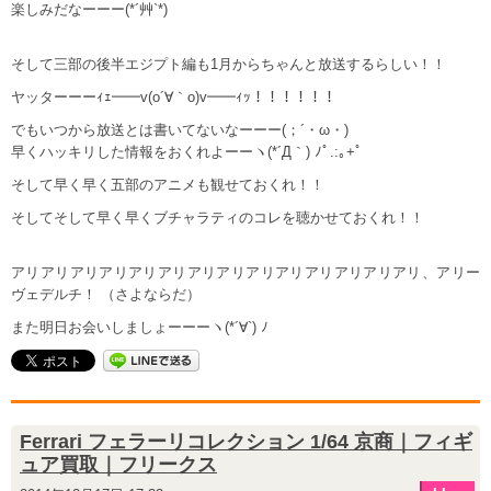
楽しみだなーーー(*´艸`*)
そして三部の後半エジプト編も1月からちゃんと放送するらしい！！
ヤッターーーｨｪ━━v(o´∀｀o)v━━ｨｯ！！！！！！
でもいつから放送とは書いてないなーーー(；´・ω・)
早くハッキリした情報をおくれよーーヽ(*´Д｀) ﾉﾟ.:｡+ﾟ
そして早く早く五部のアニメも観せておくれ！！
そしてそして早く早くブチャラティのコレを聴かせておくれ！！
アリアリアリアリアリアリアリアリアリアリアリアリアリアリ、アリー
ヴェデルチ！ （さよならだ）
また明日お会いしましょーーーヽ(*´∀`) ﾉ
Ferrari フェラーリコレクション 1/64 京商｜フィギ
ュア買取｜フリークス