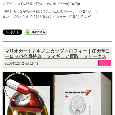
人間がいちばん残虐で汚物！その通りだーo(｀ω´*)o
地球を汚しながら生き続けてごめんよ地球ーー。゜(PД｀q*)゜。
まだしばらく生きてくけどヨロシクねーーヽ(*´Д｀) ﾉﾟ.:｡+ﾟ
マリオカート7 キノコカップトロフィー｜任天堂ヨ
ーロッパ会員特典｜フィギュア買取｜フリークス
blog
2014年12月24日 16:41