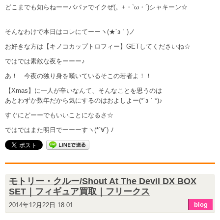
どこまでも知らねーーババァでイクぜ(。+・`ω・´)シャキーン☆
そんなわけで本日はコレにてーーヽ(★´з｀)ノ
お好きな方は【キノコカップトロフィー】GETしてくださいね☆
ではでは素敵な夜をーーー♪
あ！ 今夜の独り身を嘆いているそこの若者よ！！
【Xmas】に一人が辛いなんて、そんなことを思うのは
あとわずか数年だから気にするのはおよしよー(*´з｀*)♪
すぐにどーーでもいいことになるさ☆
ではではまた明日でーーーすヽ(*´∀`) ﾉ
モトリー・クルー/Shout At The Devil DX BOX
SET｜フィギュア買取｜フリークス
blog
2014年12月22日 18:01