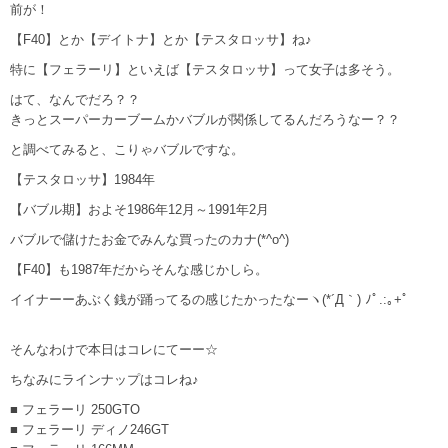
前が！
【F40】とか【デイトナ】とか【テスタロッサ】ね♪
特に【フェラーリ】といえば【テスタロッサ】って女子は多そう。
はて、なんでだろ？？
きっとスーパーカーブームかバブルが関係してるんだろうなー？？
と調べてみると、こりゃバブルですな。
【テスタロッサ】1984年
【バブル期】およそ1986年12月～1991年2月
バブルで儲けたお金でみんな買ったのカナ(*^o^)
【F40】も1987年だからそんな感じかしら。
イイナーーあぶく銭が踊ってるの感じたかったなーヽ(*´Д｀) ﾉﾟ.:｡+ﾟ
そんなわけで本日はコレにてーー☆
ちなみにラインナップはコレね♪
■ フェラーリ 250GTO
■ フェラーリ ディノ246GT