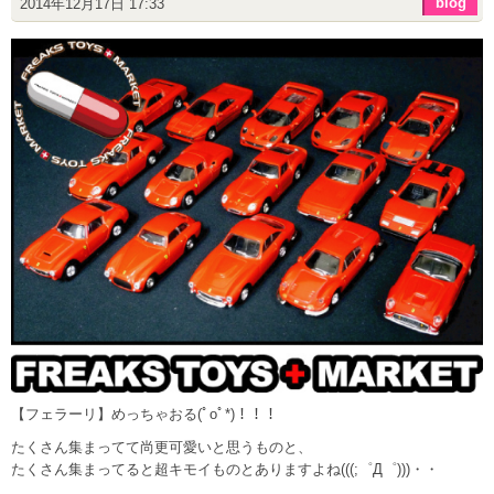
blog
2014年12月17日 17:33
【フェラーリ】めっちゃおる(ﾟoﾟ*)！！！
たくさん集まってて尚更可愛いと思うものと、
たくさん集まってると超キモイものとありますよね(((;゜Д゜)))・・