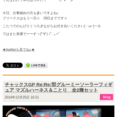
今日、仕事納めの方も多いですよね♪
フリークスはもう一日☆ 29日までです☆
こたつでのんびりくつろぎながらお付き合いください(・ωｰ)～☆
ではまた来週でーーすヽ(*´∀`) ﾉﾟ.:｡+ﾟ
★tiwitterも見てね♪★
チャックスGP Re:Re:型グルーミーソーラーフィギ
ュア マズルハーネス＆ことり 全2種セット
blog
2014年12月25日 16:51