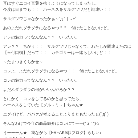
耳はすぐエロイ言葉を拾うようになってしまったし、
今度は目までも！！ ハーネスをサルグツワだと勘違い！！
サルグツワじゃなかったかぁ～´д｀).:｡+ﾟ
あのよだれダラダラになるやつ？？ 付けたことないけど。
アレの魅力ってなんなん？？ いったい。
アレ？？ ちがう！！ サルグツワじゃなくて、わたしが間違えたのは
【玉付口枷】だって！！ カテゴリーは一緒らしいけど！！
～たまつきくちかせ～
コレよ、よだれダラダラになるやつ！！ 付けたことないけど。
コレの魅力ってなんなん？？ いったい。
よだれダラダラの何がいいんやろか？？
とにかく、コレをしてるのかと思ってたら、
ハーネスをしていた【グル～ミ～】ちゃん★
エグイけど、ババァが考えることよりまともだったぜ(ﾟдﾟ)
そんなわけで今年の商品紹介はコレにてーー(*´з｀*)☆
うーーーん★ 我ながら【FREAKS駄ブログ】らしい♪