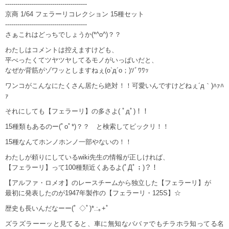
----------------------------------------
京商 1/64 フェラーリコレクション 15種セット
----------------------------------------
さぁこれはどっちでしょうか(*^o^)？？
わたしはコメントは控えますけども、
平べったくてツヤツヤしてるモノがいっぱいだと、
なぜか背筋がゾワッとしますねぇ(o`д´o；)ｿﾞﾜﾜｯ
ワンコがこんなにたくさん居たら絶対！！可愛いんですけどねぇ´д｀)ﾊｧﾊ
ｧ
それにしても【フェラーリ】の多さよ( ﾟдﾟ)！！
15種類もあるのー(ﾟoﾟ*)？？ と検索してビックリ！！
15種なんてホンノホンノ一部やないの！！
わたしが頼りにしているwiki先生の情報が正しければ、
【フェラーリ】って100種類近くあるよ(ﾟДﾟ；)？！
【アルファ・ロメオ】のレースチームから独立した【フェラーリ】が
最初に発表したのが1947年製作の【フェラーリ・125S】☆
歴史も長いんだなーー(ﾟ ◇ﾟ)*.:｡+ﾟ
ズラズラーーッと見てると、車に無知なババァでもチラホラ知ってる名