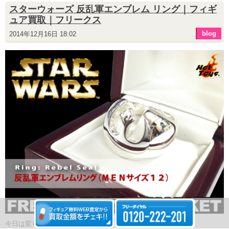
スターウォーズ 反乱軍エンブレム リング｜フィギ
ュア買取｜フリークス
blog
2014年12月16日 18:02
今日は変り種だよーーヽ(*´∀`) ﾉ