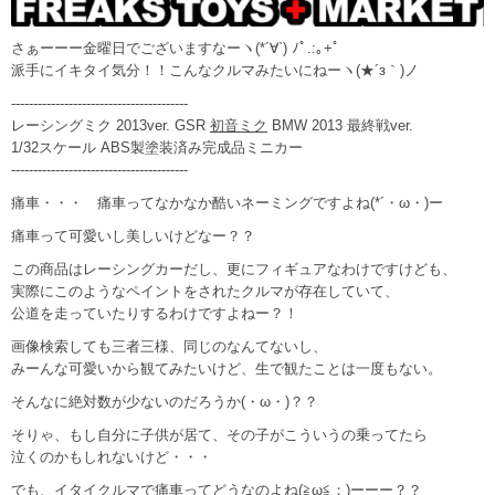
さぁーーー金曜日でございますなーヽ(*´∀`) ﾉﾟ.:｡+ﾟ
派手にイキタイ気分！！こんなクルマみたいにねーヽ(★´з｀)ノ
----------------------------------------
レーシングミク 2013ver. GSR
初音ミク
BMW 2013 最終戦ver.
1/32スケール ABS製塗装済み完成品ミニカー
----------------------------------------
痛車・・・ 痛車ってなかなか酷いネーミングですよね(*´・ω・)ー
痛車って可愛いし美しいけどなー？？
この商品はレーシングカーだし、更にフィギュアなわけですけども、
実際にこのようなペイントをされたクルマが存在していて、
公道を走っていたりするわけですよねー？！
画像検索しても三者三様、同じのなんてないし、
みーんな可愛いから観てみたいけど、生で観たことは一度もない。
そんなに絶対数が少ないのだろうか(・ω・)？？
そりゃ、もし自分に子供が居て、その子がこういうの乗ってたら
泣くのかもしれないけど・・・
でも、イタイクルマで痛車ってどうなのよね(≧ω≦；)ーーー？？