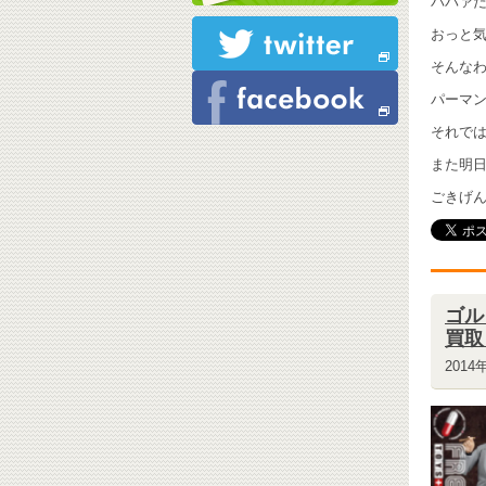
ババァだけ
おっと気
そんな
パーマンフ
それでは
また明
ごきげんよ
ゴル
買取
2014