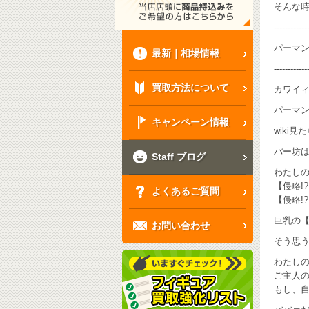
そんな時
------------
パーマン
最新｜相場情報
------------
買取方法について
カワイィ
パーマ
キャンペーン情報
wiki
パー坊
Staff ブログ
わたし
【侵略!
よくあるご質問
【侵略!
巨乳の
お問い合わせ
そう思
わたし
ご主人
もし、