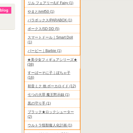
リル フェアリー/Lil’ Fairy (1)
blog
やまと/vmf50 (1)
パラボックス/PARABOX (1)
ボークス/SD DD (5)
スマートドール｜Smart Doll
(1)
バービー｜Barbie (1)
★美少女フィギュアシリーズ★
(38)
すーぱーそに子｜ぽちゃ子
(16)
初音ミク 他 ボーカロイド (12)
七つの大罪 魔王黙示録 (1)
黒の守り手 (1)
ブラック★ロックシューター
(2)
ウルトラ怪獣擬人化計画 (1)