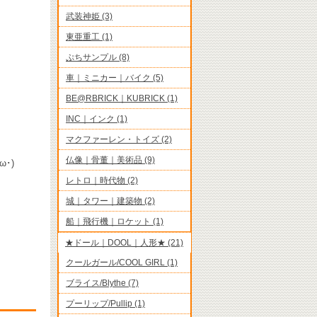
武装神姫 (3)
東亜重工 (1)
ぷちサンプル (8)
車｜ミニカー｜バイク (5)
BE@RBRICK｜KUBRICK (1)
INC｜インク (1)
マクファーレン・トイズ (2)
仏像｜骨董｜美術品 (9)
･)
レトロ｜時代物 (2)
城｜タワー｜建築物 (2)
船｜飛行機｜ロケット (1)
★ドール｜DOOL｜人形★ (21)
クールガール/COOL GIRL (1)
ブライス/Blythe (7)
プーリップ/Pullip (1)