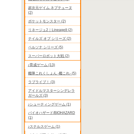
超次元ゲイム ネプテューヌ
(2)
ポケットモンスター (2)
リネージュ2｜LineageII (2)
テイルズ オブ シリーズ (2)
ペルソナ シリーズ (5)
スーパーロボット大戦 (2)
♪育成ゲーム (13)
艦隊これくしょん -艦これ- (5)
ラブライブ！ (3)
アイドルマスターシンデレラ
ガールズ (3)
♪シューティングゲーム (1)
バイオハザード/BIOHAZARD
(1)
♪ステルスゲーム (1)