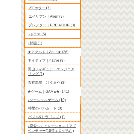
♪SFホラー (7)
エイリアン｜Alien (3)
プレデター｜PREDATOR (3)
♪ドラマ (5)
♪邦画 (1)
★アダルト｜Adult★ (26)
ネイティブ｜native (9)
岡山フィギュア・エンジニア
リング (1)
希有馬屋｜けうまや (3)
★ゲーム｜GAME★ (141)
♪
♪ソーシャルゲーム (10)
神撃のバハムート (3)
パズル&ドラゴンズ (1)
♪恋愛シミュレーション｜アド
ベンチャー(18禁エロゲ含む)