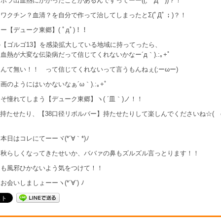
ボラ出血熱にかかったことがあるんですってーー((;゜Д゜))？！
ワクチン？血清？を自分で作って治してしまったとΣ(ﾟДﾟ；)？！
ー【デューク東郷】( ﾟдﾟ)！！
【ゴルゴ13】を感染拡大している地域に持ってったら、
血熱が大変な伝染病だって信じてくれないかなー´д｀).:｡+ﾟ
んて無い！！ って信じてくれないって言うもんねぇ(;ーωー)
画のようにはいかないなぁ´ω｀).:｡+ﾟ
そ憧れてしまう【デューク東郷】ヽ( ´皿｀)ノ！！
】持たせたり、【38口径リボルバー】持たせたりして楽しんでくださいね☆(ゝω
本日はコレにてーーヾ(*´∀｀*)ﾉ
り秋らしくなってきたせいか、ババァの鼻もズルズル言っとります！！
まも風邪ひかないよう気をつけて！！
会いしましょーーヽ(*´∀`) ﾉ