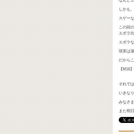
なんとエ
しかも、
スゲーな
この回の
エボラ出
エボラな
現実は漫
だからこ
【M16
それでは
いきな
みなさ
また明日お