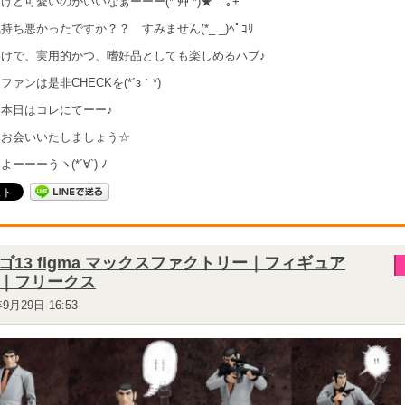
ど可愛いのがいいなぁーーー(*´艸`*)★ﾟ.:｡+ﾟ
持ち悪かったですか？？ すみません(*_ _)ﾍﾟｺﾘ
わけで、実用的かつ、嗜好品としても楽しめるハブ♪
ァンは是非CHECKを(*´з｀*)
本日はコレにてーー♪
日お会いいたしましょう☆
ーーーうヽ(*´∀`) ﾉ
ゴ13 figma マックスファクトリー｜フィギュア
｜フリークス
年9月29日 16:53