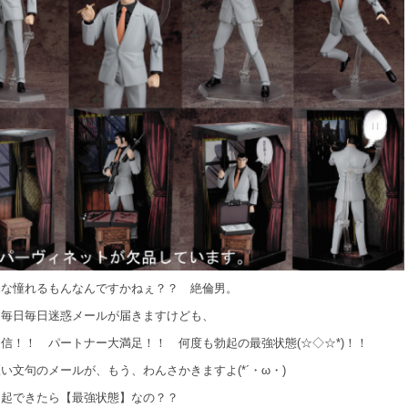
みな憧れるもんなんですかねぇ？？ 絶倫男。
は毎日毎日迷惑メールが届きますけども、
信！！ パートナー大満足！！ 何度も勃起の最強状態(☆◇☆*)！！
い文句のメールが、もう、わんさかきますよ(*´・ω・)
勃起できたら【最強状態】なの？？