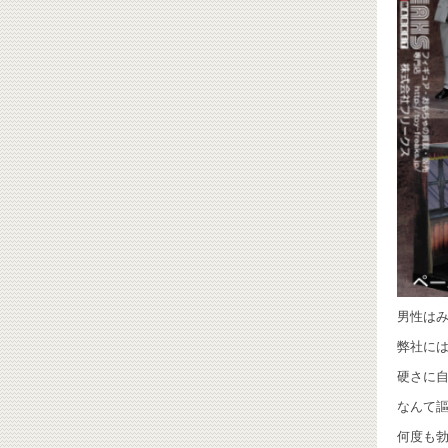
男性は
弊社に
硬さに自
なんて謳
何度も