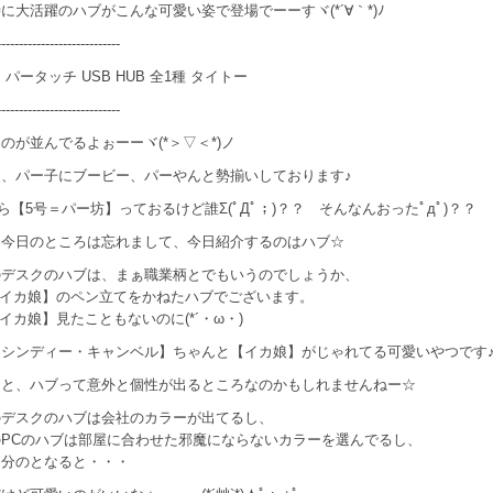
に大活躍のハブがこんな可愛い姿で登場でーーすヾ(*´∀｀*)ﾉ
----------------------------
 パータッチ USB HUB 全1種 タイトー
----------------------------
のが並んでるよぉーーヾ(*＞▽＜*)ノ
ン、パー子にブービー、パーやんと勢揃いしております♪
見たら【5号＝パー坊】っておるけど誰Σ(ﾟДﾟ；)？？ そんなんおったﾟдﾟ)？？
は今日のところは忘れまして、今日紹介するのはハブ☆
のデスクのハブは、まぁ職業柄とでもいうのでしょうか、
?イカ娘】のペン立てをかねたハブでございます。
?イカ娘】見たこともないのに(*´・ω・)
【シンディー・キャンベル】ちゃんと【イカ娘】がじゃれてる可愛いやつです
うと、ハブって意外と個性が出るところなのかもしれませんねー☆
のデスクのハブは会社のカラーが出てるし、
のPCのハブは部屋に合わせた邪魔にならないカラーを選んでるし、
自分のとなると・・・