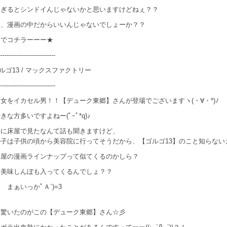
過ぎるとシンドイんじゃないかと思いますけどねぇ？？
り、漫画の中だからいいんじゃないでしょーか？？
けでコチラーーー★
----------------------------
 ゴルゴ13 / マックスファクトリー
----------------------------
女をイカセル男！！【デューク東郷】さんが登場でございますヽ(・∀・*)ﾉ
きな方多いですよねー(ﾟｰﾟ*q)♪
時に床屋で見たなんて話も聞きますけど、
子は子供の頃から美容院に行ってそうだから、【ゴルゴ13】のこと知らない
床屋の漫画ラインナップって似てくるのかしら？
り美味しんぼも入ってくるんでしょ？？
 まぁいっかﾟＡ`)=3
、驚いたのがこの【デューク東郷】さん☆彡