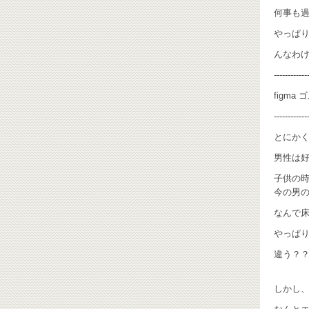
何事も
やっぱ
んなわ
------------
figma
------------
とにかく
男性は好
子供の
今の男の
なんで
やっぱ
違う？？
しかし