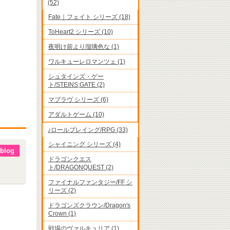
(52)
Fate｜フェイト シリーズ (18)
ToHeart2 シリーズ (10)
夜明け前より瑠璃色な (1)
ワルキューレロマンツェ (1)
シュタインズ・ゲー
ト/STEINS;GATE (2)
マブラヴ シリーズ (6)
アダルトゲーム (10)
♪ロールプレイング/RPG (33)
シャイニング シリーズ (4)
blog
ドラゴンクエス
ト/DRAGONQUEST (2)
ファイナルファンタジー/FF シ
リーズ (2)
ドラゴンズクラウン/Dragon's
Crown (1)
戦場のヴァルキュリア (1)