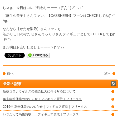
じゃぁ、今日はコレで終わりーーーヽ(*´Д｀) ﾉﾟ.:｡+ﾟ
【麻生久美子】さんファン、【CASSHERN】ファンはCHECKしてね(ﾟｰﾟ
*q)♪
なんなら【かたせ梨乃】さんファンも、
若かりし日のかたせさんそっくりさんフィギュアとしてCHECKしてね(*
´艸`*)
また明日お会いしましょーーーヽ(*´∀`) ﾉ
前へ
次へ
最新の記事
新型コロナウイルスの感染拡大に伴う対応について
年末年始休業のお知らせ｜フィギュア買取｜フリークス
2019年 夏季休業のお知らせ｜フィギュア買取｜フリークス
いつだって高価買取！｜フィギュア買取｜フリークス