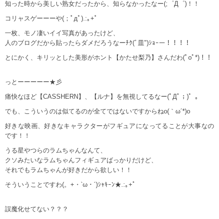
知った時から美しい熟女だったから、知らなかったなー(;゜Д゜)！！
コリャスゲーーーや(；ﾟдﾟ).:｡+ﾟ
一枚、モノ凄いイイ写真があったけど、
人のブログだから貼ったらダメだろうなーﾁｸ(ﾞ皿")ｼｮｰー！！！！
とにかく、キリッとした美形がホント【かたせ梨乃】さんだわ(ﾟoﾟ*)！！
っとーーーーー★彡
痛快なほど【CASSHERN】、【ルナ】を無視してるなー(ﾟДﾟ；)゜。
でも、こういうのは似てるのが全てではないですからねo(｀ω´*)o
好きな映画、好きなキャラクターがフギュアになってることが大事なの
です！！
うる星やつらのラムちゃんなんて、
クソみたいなラムちゃんフィギュアばっかりだけど、
それでもラムちゃんが好きだから欲しい！！
そういうことですわ(。+・`ω・´)ｼｬｷｰﾝ★.:｡+ﾟ
誤魔化せてない？？？