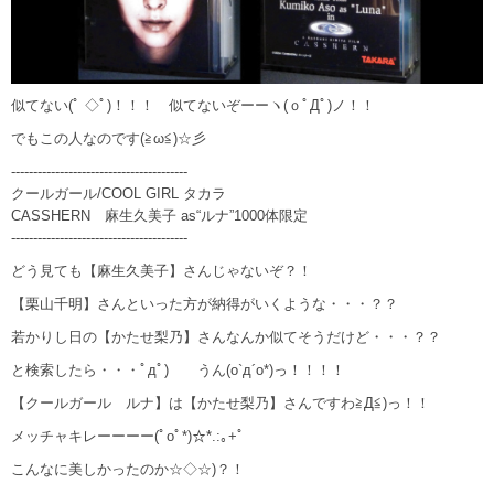
似てない(ﾟ ◇ﾟ)！！！ 似てないぞーーヽ(ｏﾟДﾟ)ノ！！
でもこの人なのです(≧ω≦)☆彡
----------------------------------------
クールガール/COOL GIRL タカラ
CASSHERN 麻生久美子 as“ルナ”1000体限定
----------------------------------------
どう見ても【麻生久美子】さんじゃないぞ？！
【栗山千明】さんといった方が納得がいくような・・・？？
若かりし日の【かたせ梨乃】さんなんか似てそうだけど・・・？？
と検索したら・・・ﾟдﾟ) うん(o`д´o*)っ！！！！
【クールガール ルナ】は【かたせ梨乃】さんですわ≧Д≦)っ！！
メッチャキレーーーー(ﾟoﾟ*)☆*.:｡+ﾟ
こんなに美しかったのか☆◇☆)？！