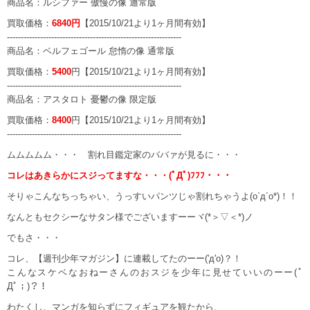
商品名：
ルシファー 傲慢の像 通常版
買取価格：
6840円
【2015/10/21より1ヶ月間有効】
---------------------------------------------------------------
商品名：
ベルフェゴール 怠惰の像 通常版
買取価格：
5400
円【2015/10/21より1ヶ月間有効】
---------------------------------------------------------------
商品名：
アスタロト 憂鬱の像 限定版
買取価格：
8400
円【2015/10/21より1ヶ月間有効】
---------------------------------------------------------------
ムムムムム・・・ 割れ目鑑定家のババァが見るに・・・
コレはあきらかにスジってますな・・・(ﾟДﾟ)ﾌﾌﾌ・・・
そりゃこんなちっちゃい、うっすいパンツじゃ割れちゃうよ(o`д´o*)！！
なんともセクシーなサタン様でございますーーヾ(*＞▽＜*)ノ
でもさ・・・
コレ、【週刊少年マガジン】に連載してたのーー('д'o)？！
こんなスケベなおねーさんのおスジを少年に見せていいのーー(ﾟ
Дﾟ；)？！
わたくし、マンガを知らずにフィギュアを観たから、