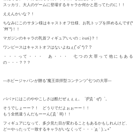
スッカリ、大人のゲームに登場するキャラか何かと思ってたのに！！
ええんかいな？！
ちなみにこのサタン様はキャストオフ仕様、お乳トップを拝めるんです(*
´艸`*)！！
マガジンのキャラの乳首フィギュアいいの；≧ω≦)？！
ワンピースはキャストオフはないよねぇ(ﾟoﾟ*)？？
・・・って・・・ あ・・・ 七つの大罪って他にもある
の・・・？？？
---ホビージャパンが贈る“魔王崇拝型コンテンツ”七つの大罪---
ババァにはこのややこしさは酷だぜぇぇぇ。゜(PД｀q*)゜。
そうでしょーー？！ どうりでだよぉぉーー！！
もう全然違うんだもーーん(´Д｀lll)！！
フィギュアになって、多少見た目が変わることもあるかもしれんけど、
どーやったって一致するキャラがいなくって・・・´д｀).:｡+ﾟ