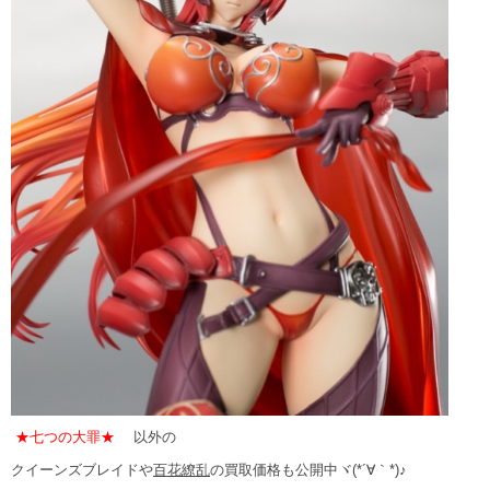
★七つの大罪★
以外の
クイーンズブレイドや
百花繚乱
の買取価格も公開中ヾ(*´∀｀*)♪