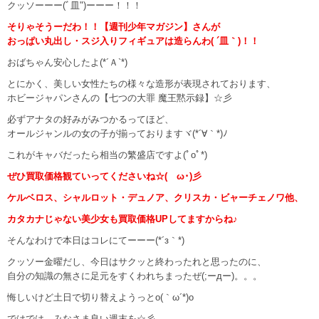
クッソーーー(ﾞ皿")ーーー！！！
そりゃそうーだわ！！【週刊少年マガジン】さんが
おっぱい丸出し・スジ入りフィギュアは造らんわ( ´皿｀)！！
おばちゃん安心したよ(*´Ａ`*)
とにかく、美しい女性たちの様々な造形が表現されております、
ホビージャパンさんの【七つの大罪 魔王黙示録】☆彡
必ずアナタの好みがみつかるってほど、
オールジャンルの女の子が揃っておりますヾ(*´∀｀*)ﾉ
これがキャバだったら相当の繁盛店ですよ(ﾟoﾟ*)
ぜひ買取価格観ていってくださいね☆(ゝω･)彡
ケルベロス、シャルロット・デュノア、クリスカ・ビャーチェノワ他、
カタカナじゃない美少女も買取価格UPしてますからね♪
そんなわけで本日はコレにてーーー(*´з｀*)
クッソー金曜だし、今日はサクッと終わったれと思ったのに、
自分の知識の無さに足元をすくわれちまったぜ(;ーдー)。。。
悔しいけど土日で切り替えようっとo(｀ω´*)o
ではでは、みなさま良い週末を☆彡