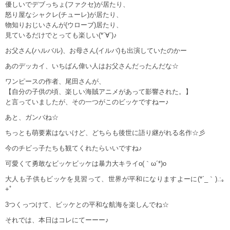
優しいでデブっちょ(ファクセ)が居たり、
怒り屋なシャクレ(チューレ)が居たり、
物知りおじいさんが(ウローブ)居たり、
見ているだけでとっても楽しい(*´∀`)♪
お父さん(ハルバル)、お母さん(イルバ)も出演していたのかー
あのデッカイ、いちばん偉い人はお父さんだったんだな☆
ワンピースの作者、尾田さんが、
【自分の子供の頃、楽しい海賊アニメがあって影響された。】
と言っていましたが、その一つがこのビッケですねー♪
あと、ガンバね☆
ちっとも萌要素はないけど、どちらも後世に語り継がれる名作☆彡
今のチビっ子たちも観てくれたらいいですね♪
可愛くて勇敢なビッケビッケは暴力大キライo(｀ω´*)o
大人も子供もビッケを見習って、世界が平和になりますよーに(*´_｀).:｡
+ﾟ
3つくっつけて、ビッケとの平和な航海を楽しんでね☆
それでは、本日はコレにてーーー♪