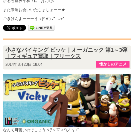
祈るゼ世界平和ヾ(｡｀Д´｡)ﾉ彡
また来週お会いいたしましょーー★
ごきげんよーーーうヽ(*´∀`) ﾉﾟ.:｡+ﾟ
小さなバイキング ビッケ｜オーガニック 第1～3弾
｜フィギュア買取｜フリークス
懐かしのアニメ
2014年8月20日 18:04
なんて可愛いのでしょうヾ(*＞▽＜*)ノ.:｡+ﾟ