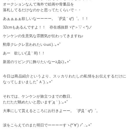
オークションなんて海外で絵画や骨董品を
落札してるだけなのかと思ってたくらいで・・
あぁぁぁぁ欲しいなーーーー。゜(PД｀q*)゜。！！
32cmもあるんですよ！！ 存在感抜群ヾ(*＞▽＜*)ノ
ケンケンの生意気な雰囲気が伝わってきますね♪
勲章クレクレ言われたい≧ω≦).:｡+ﾟ
あー 欲しい(´Д｀lll)！！
新居のリビングに飾りたいなー≧Д≦):｡+ﾟ
今日は商品紹介というより、スッカリわたしの私情をお伝えするだけに
なってしまいましたﾟＡ`).:｡+ﾟ
それでは、ケンケンが旅立つまでの数日、
ただただ眺めたいと思います´д｀).:｡+ﾟ
大事にして貰えるところにお行きよーー。゜(PД｀q*)゜。
涙をこらえてのまた明日でーーーーすヽ(*´∀`) ﾉﾟ.:｡+ﾟ