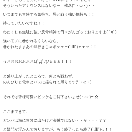
そういったアナウンスはないなー 残念(*´・ω・)・・
いつまでも冒険する気持ち、悪と戦う強い気持ち！！
持っていたいですね！！
わたくしも無駄に強い反骨精神で日々がんばっておりますよ( ﾟдﾟ)
強いモノに巻かれるくらいなら、
巻かれたままあの世行きじゃボケェェ(ﾞ皿")ェェッ！！
うおおおおおおおΣ(ﾟДﾟﾉ)ﾉぉぉぉ！！！
と盛り上がったところで、何とも戦わず、
のんびりと電車とバスに揺られて帰ります(*´・ω・)
それでは皆様可愛いビッケをご覧下さいませ(・ωｰ)～☆
ここまできて、
ガンバは海に冒険に出たけど海賊ではない・・か・・・？？
と疑問が浮かんでおりますが、もう終了ったら終了(ﾞ皿")っ！！