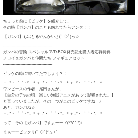
ちょっと前に【ビッケ】を紹介して、
その時【ガンバ】のことも触れてたらアンタ！！
【ガンバ】も出とるやんかいさ(ﾟ ◇ﾟ)っ☆
----------------------------------------
ガンバの冒険 スペシャルDVD-BOX発売記念購入者応募特典
ノロイ＆ガンバと仲間たち フィギュアセット
----------------------------------------
ビッケの時に書いてたでしょう？！
＋.:*・゜゜・*:. ＊＋.:*・゜゜・*:. ＊＋.:*・゜゜・*:. ＊
ワンピースの作者、尾田さんが、
【自分の子供の頃、楽しい海賊アニメがあって影響された。】
と言っていましたが、その一つがこのビッケですねー♪
あと、ガンバね☆
＋.:*・゜゜・*:. ＊＋.:*・゜゜・*:. ＊＋.:*・゜゜・*:. ＊
って、その【ガンバ】ですよーーヾ(*´∀｀*)ﾉ
まぁーービックリ(ﾟ ◇ﾟ)*.:｡+ﾟ