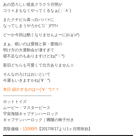
あの恐ろしい貧血クラクラ月間が
コリャまもなくやってくるなぁ(；´Ａ`)
またクチビル真っ白ババァに
なってしまうやろか(;´□｀)ｱﾜﾜｯ
どーか今回は酷くなりませんよーに(o`д´o*)
まぁ、眠いのは愛猫と新・愛猫の
明け方の大運動会が凄すぎて
寝不足なのもありますけどね(*´ｰ`*)
新旧どちらも可愛くて仕方ありません☆
そんなのろけはおいといて
今週もいきますかね(´∀｀*)
本日 紹介するのはー(´∀｀*)？？
----------------------------------------
ホットトイズ
ムービー・マスターピース
宇宙海賊キャプテンハーロック
キャプテンハーロック｜髑髏の椅子付き
買取価格：
13200円
【2017/8/17より1ヶ月間有効】