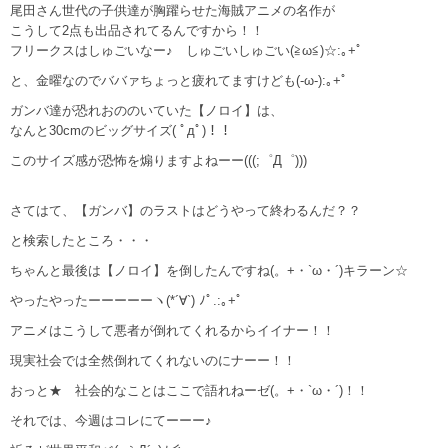
尾田さん世代の子供達が胸躍らせた海賊アニメの名作が
こうして2点も出品されてるんですから！！
フリークスはしゅごいなー♪ しゅごいしゅごい(≧ω≦)☆:｡+ﾟ
と、金曜なのでババァちょっと疲れてますけども(-ω-):｡+ﾟ
ガンバ達が恐れおののいていた【ノロイ】は、
なんと30cmのビッグサイズ( ﾟдﾟ)！！
このサイズ感が恐怖を煽りますよねーー(((;゜Д゜)))
さてはて、【ガンバ】のラストはどうやって終わるんだ？？
と検索したところ・・・
ちゃんと最後は【ノロイ】を倒したんですね(。+・`ω・´)キラーン☆
やったやったーーーーーヽ(*´∀`) ﾉﾟ.:｡+ﾟ
アニメはこうして悪者が倒れてくれるからイイナー！！
現実社会では全然倒れてくれないのにナーー！！
おっと★ 社会的なことはここで語れねーゼ(。+・`ω・´)！！
それでは、今週はコレにてーーー♪