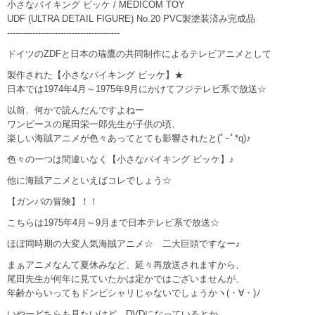
小さなバイキング ビッケ / MEDICOM TOY
UDF (ULTRA DETAIL FIGURE) No.20 PVC製塗装済み完成品
----------------------------------------
ドイツのZDFと日本の瑞鷹の共同制作によるテレビアニメとして
製作された【小さなバイキング ビッケ】★
日本では1974年4月～1975年9月にかけてフジテレビ系で放送☆
以前、何かで読んだんですよねー
ワンピースの尾田栄一郎先生が子供の頃、
楽しい海賊アニメが色々あってとても影響されたと(ﾟｰﾟ*q)♪
色々の一つは間違いなく【小さなバイキング ビッケ】♪
他に海賊アニメといえばコレでしょう☆
【ガンバの冒険】！！
こちらは1975年4月～9月まで日本テレビ系で放送☆
ほぼ同時期の大変人気海賊アニメ☆ 二大巨頭ですなー♪
まぁアニメなんて夏休みなど、延々再放送されますから、
尾田先生が何年に見ていたかは定かではございませんが、
年齢からいってもドンピシャリじゃないでしょうかヽ(・∀・)ﾉ
いやーどちらも見たいけど、DVDになっているとか