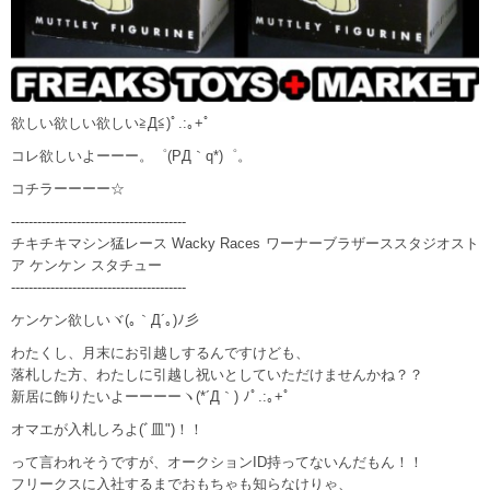
欲しい欲しい欲しい≧Д≦)ﾟ.:｡+ﾟ
コレ欲しいよーーー。゜(PД｀q*)゜。
コチラーーーー☆
----------------------------------------
チキチキマシン猛レース Wacky Races ワーナーブラザーススタジオスト
ア ケンケン スタチュー
----------------------------------------
ケンケン欲しいヾ(｡｀Д´｡)ﾉ彡
わたくし、月末にお引越しするんですけども、
落札した方、わたしに引越し祝いとしていただけませんかね？？
新居に飾りたいよーーーーヽ(*´Д｀) ﾉﾟ.:｡+ﾟ
オマエが入札しろよ(ﾞ皿")！！
って言われそうですが、オークションID持ってないんだもん！！
フリークスに入社するまでおもちゃも知らなけりゃ、