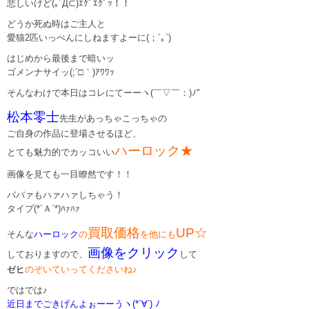
悲しいけど(｡´Д⊂)ｴｸﾞｴｸﾞｯ！！
どうか死ぬ時はご主人と
愛猫2匹いっぺんにしねますよーに(；´｡`)
はじめから最後まで暗いッ
ゴメンナサイッ(;´□｀)ｱﾜﾜｯ
そんなわけで本日はコレにてーーヽ(￣▽￣：)ﾉ"
松本零士
先生があっちゃこっちゃの
ご自身の作品に登場させるほど、
ハーロック★
とても魅力的でカッコいい
画像を見ても一目瞭然です！！
ババァもハァハァしちゃう！
タイプ(*´Ａ`*)ﾊｧﾊｧ
買取価格
UP☆
そんな
ハーロック
の
を他にも
画像をクリック
しておりますので、
して
ゼヒ
のぞいていってくださいね♪
ではでは♪
近日までごきげんよぉーーうヽ(*´∀`) ﾉ