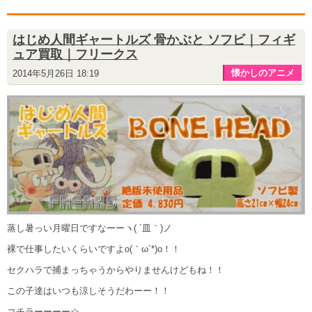
はじめ人間ギャートルズ 骨かぶと ソフビ｜フィギ
ュア買取｜フリークス
懐かしのアニメ
2014年5月26日 18:19
蒸し暑っい月曜日ですなーーヽ( ´皿｀)ノ
裸で仕事したいくらいですよo(｀ω´*)o！！
セクハラで捕まっちゃうからやりませんけどもね！！
この子達はいつも涼しそうだわーー！！
コチラーーーー☆