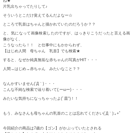
ね★
片乳出ちゃってたりして♪
そういうとこだけ覚えてるんだよなー☆
ところで乳首はちゃんと描かれていたのだろうか？？
と、気になって画像検索したのですが、はっきりこうだったと言える画
像がなく、
こうなったら！！ と仕事中にもかからわず、
【はじめ人間 母ちゃん 乳首】でも検索★
すると、なぜか純真無垢な赤ちゃんの写真がHIT・・・
人間→はじめ→赤ちゃん みたいなこと？？
なんかすいません(´Д｀)・・・
こんな不純な検索で辿り着いて(;ーωー)・・・
みたいな気持ちになっちゃったよ(ﾞ皿")！！
もう、みなさんも母ちゃんの乳首のことは忘れてください(´Д｀):｡+ﾟ
今回紹介の商品は7歳の【ゴン】がかぶっていたとされる