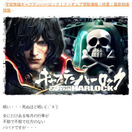
-
宇宙海賊キャプテンハーロック｜フィギュア買取価格｜特選｜最新相場
情報
-
眠い・・・死ぬほど眠い(；´Ａ`)
女にだけある毎月の行事が
不順で不順で仕方のない
ババァですが・・・