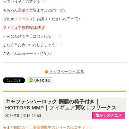
っていうそこのアナタ！！
もちろん
高値
で買取ますよv(o´∀｀o)v
ゼヒ★
フリークス
にお譲りくださいね(*"ー"*)♪
フィギュア無料WEB査定
そんなわけで本日はコレにてーー♪
また近日お会いいたしましょう！！
ごきげんよぉーーうヽ(*´∀`) ﾉ
トップページ へ戻る
キャプテンハーロック 髑髏の椅子付き｜
HOTTOYS MMP｜フィギュア買取｜フリークス
懐かしのアニメ
2017年8月31日 14:53
★まだ間に合う！高価買取中のシリーズはコチラ！！