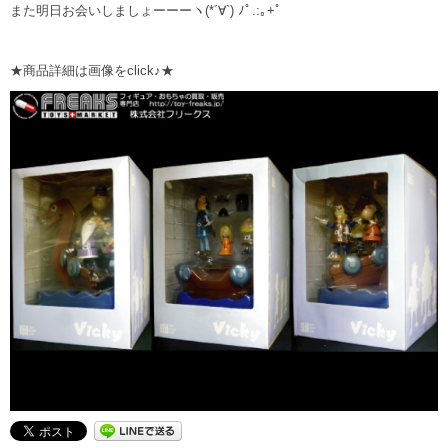
また明日お会いしましょーーーヽ(*´∀`) ﾉﾟ.:｡+ﾟ
★商品詳細は画像をclick♪★