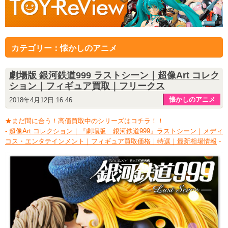
カテゴリー：懐かしのアニメ
劇場版 銀河鉄道999 ラストシーン｜超像Art コレク
ション｜フィギュア買取｜フリークス
懐かしのアニメ
2018年4月12日 16:46
★まだ間に合う！高価買取中のシリーズはコチラ！！
-
超像Art コレクション｜『劇場版 銀河鉄道999』ラストシーン｜メディ
コス・エンタテインメント｜フィギュア買取価格｜特選｜最新相場情報
-