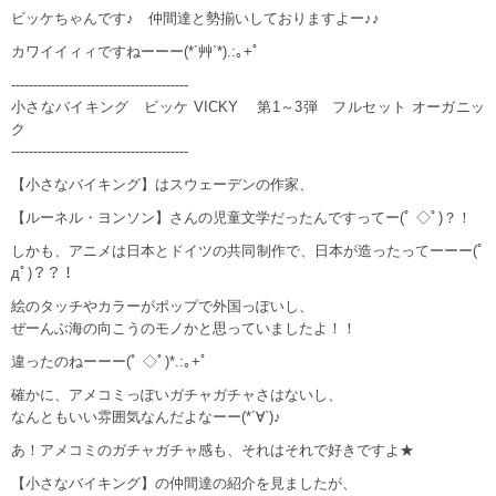
ビッケちゃんです♪ 仲間達と勢揃いしておりますよー♪♪
カワイイィィですねーーー(*´艸`*).:｡+ﾟ
----------------------------------------
小さなバイキング ビッケ VICKY 第1～3弾 フルセット オーガニッ
ク
----------------------------------------
【小さなバイキング】はスウェーデンの作家、
【ルーネル・ヨンソン】さんの児童文学だったんですってー(ﾟ ◇ﾟ)？！
しかも、アニメは日本とドイツの共同制作で、日本が造ったってーーー(ﾟ
дﾟ)？？！
絵のタッチやカラーがポップで外国っぽいし、
ぜーんぶ海の向こうのモノかと思っていましたよ！！
違ったのねーーー(ﾟ ◇ﾟ)*.:｡+ﾟ
確かに、アメコミっぽいガチャガチャさはないし、
なんともいい雰囲気なんだよなーー(*´∀`)♪
あ！アメコミのガチャガチャ感も、それはそれで好きですよ★
【小さなバイキング】の仲間達の紹介を見ましたが、