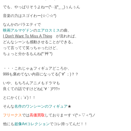
でも、やっぱりそうよねー(*- -)(*_ _)ぅんぅん
音楽の力はスゴイわー(☆◇☆*)
なんかのバラエティで
映画アルマゲドン
の
エアロスミス
の曲、
I Don't Want To Miss A Thing
が流れれば、
どんなシーンも感動させることができる。
って言ってて笑っちゃったけど、
ちょっと分かるもんね(*´艸`*)
・・・これじゃぁフィギュアどころか、
999も褒めてない内容になってる(ﾟ∀ﾟ；)？？
いや、もちろんアニメもドラマも
良くての話ですけどね(;´∀｀)ｱﾜﾜｯ
とにかく(；`з´)！！
そんな
名作のワンシーンのフィギュア
★
フリークス
では
高価買取
しておりまーすヾ(*＞▽＜*)ノ
他にも
超像Artコレクション
でコレ持ってんだ！！