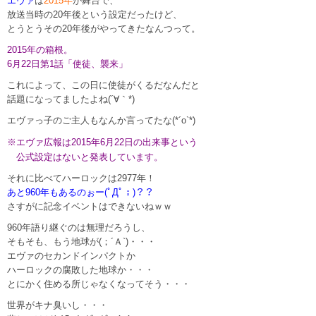
エヴァ
は
2015年
が舞台で、
放送当時の20年後という設定だったけど、
とうとうその20年後がやってきたなんつって。
2015年の箱根。
6月22日第1話「使徒、襲来」
これによって、この日に使徒がくるだなんだと
話題になってましたよね(´∀｀*)
エヴァっ子のご主人もなんか言ってたな(*´o`*)
※エヴァ広報は2015年6月22日の出来事という
公式設定はないと発表しています。
それに比べてハーロックは2977年！
あと960年もあるのぉー(ﾟДﾟ；)？？
さすがに記念イベントはできないねｗｗ
960年語り継ぐのは無理だろうし、
そもそも、もう地球が(；´Ａ`)・・・
エヴァのセカンドインパクトか
ハーロックの腐敗した地球か・・・
とにかく住める所じゃなくなってそう・・・
世界がキナ臭いし・・・