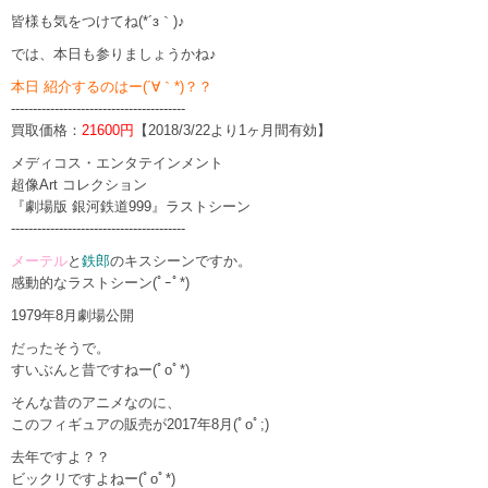
皆様も気をつけてね(*´з｀)♪
では、本日も参りましょうかね♪
本日 紹介するのはー(´∀｀*)？？
----------------------------------------
買取価格：
21600円
【2018/3/22より1ヶ月間有効】
メディコス・エンタテインメント
超像Art コレクション
『劇場版 銀河鉄道999』ラストシーン
----------------------------------------
メーテル
と
鉄郎
のキスシーンですか。
感動的なラストシーン(ﾟｰﾟ*)
1979年8月劇場公開
だったそうで。
すいぶんと昔ですねー(ﾟoﾟ*)
そんな昔のアニメなのに、
このフィギュアの販売が2017年8月(ﾟoﾟ;)
去年ですよ？？
ビックリですよねー(ﾟoﾟ*)