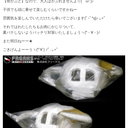
【骨かぶと】なので、大人はかぶれませんよ☆(ゝω･)♪
子供でも頭に乗せて楽しむくらいですかねー
雰囲気を楽しんでいただけたら幸いでございます(ﾟｰﾟ*q)♪:｡+ﾟ
それではわたしたちもお肉にかじりついて、
夏バテしないようバッチリ対策いたしましょうヽ(*・∀・)ﾉ
また明日ねーー★
ごきげんよーーうヽ(*´∀`) ﾉﾟ.:｡+ﾟ