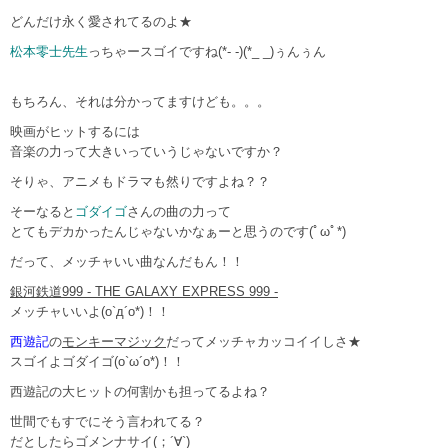
どんだけ永く愛されてるのよ★
松本零士先生
っちゃースゴイですね(*- -)(*_ _)ぅんぅん
もちろん、それは分かってますけども。。。
映画がヒットするには
音楽の力って大きいっていうじゃないですか？
そりゃ、アニメもドラマも然りですよね？？
そーなると
ゴダイゴ
さんの曲の力って
とてもデカかったんじゃないかなぁーと思うのです(ﾟωﾟ*)
だって、メッチャいい曲なんだもん！！
銀河鉄道999 - THE GALAXY EXPRESS 999 -
メッチャいいよ(o`д´o*)！！
西遊記
の
モンキーマジック
だってメッチャカッコイイしさ★
スゴイよゴダイゴ(o`ω´o*)！！
西遊記の大ヒットの何割かも担ってるよね？
世間でもすでにそう言われてる？
だとしたらゴメンナサイ(；´∀`)