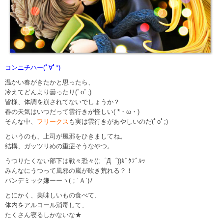
コンニチハー(ﾟ∀ﾟ*)
温かい春がきたかと思ったら、
冷えてどんより曇ったり(ﾟoﾟ;)
皆様、体調を崩されてないでしょうか？
春の天気はいつだって雲行きが怪しい( *・ω・)
そんな中、
フリークス
も実は雲行きがあやしいのだ(ﾟoﾟ;)
というのも、上司が風邪をひきましてね。
結構、ガッツリめの重症そうなやつ。
うつりたくない部下は戦々恐々((;゜Д゜))ｶﾞｸﾌﾞﾙｯ
みんなにうつって風邪の嵐が吹き荒れる？！
パンデミック嫌ーーヽ(；´Ａ`)ﾉ
とにかく、美味しいもの食べて、
体内をアルコール消毒して、
たくさん寝るしかないな★