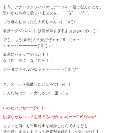
もう、アナログクソババァにデータを一括でなんかとか、
恐いからやめて欲しいよぉぉぉ。゜゜(｡´□｀｡)°゜。
ブッ飛んじゃったら大変じゃんヽ(；´Ａ`)ﾉ
事務のクソババァには荷が重すぎるよぉぉぉ(o`д´o；)！！
でも、もう(多分)大丈夫だぜェェ(ﾟДﾟ；)ェェ！！
ヒャッハーーーーー(ﾞ皿”)ッ！！
最高にハイッてやつだ！！
なじむ 実に！なじむぞ！！
データファイルがなァァァーーーヽ(ﾞ皿”)ﾉ"
と、ストレス発散したところで(・ω・)
そんな時はエロイ女じゃい(｀皿´メ)っ！！
いいねいいねーー(´з｀)～♪
脱ぎながらコッチを見てるのがいいねーー(ﾟ∀ﾟ*)ﾊｧﾊｧ*
ちょっと前にも三世村正を紹介したんですけども、
その時にオルカトイズの衣装が素晴らしい(☆◇☆*)！！