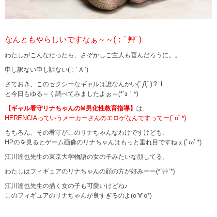
—————————————————————
なんともやらしいですなぁ～～(；ﾟ艸ﾟ)
わたしがこんなだったら、さぞかしご主人も喜んだろうに。。
申し訳ない申し訳ない(；´Ａ`)
さておき、このセクシーなギャルは誰なんかい(ﾟДﾟ)？！
と今日もゆる～く調べてみましたよぉ～(*´з｀*)
【ギャル看守リナちゃんのM男化性教育指導】
は
HERENCIAっていうメーカーさんのエロゲなんですってー(ﾟoﾟ*)
もちろん、その看守がこのリナちゃんなわけですけども、
HPのを見るとゲーム画像のリナちゃんはもっと垂れ目ですねぇ(ﾟωﾟ*)
江川達也先生の東京大学物語の女の子みたいな顔してる。
わたしはフィギュアのリナちゃんの顔の方が好みーー(*´艸`*)
江川達也先生の描く女の子も可愛いけどね♪
このフィギュアのリナちゃんが良すぎるのよ(o`∀´o*)