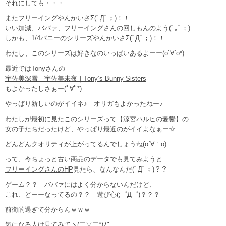
それにしても・・・
またフリーイングやんかいさΣ(ﾟДﾟ；)！！
いい加減、ババァ、フリーイングさんの回しもんのよう(ﾟ｡ﾟ；)
しかも、1/4バニーのシリーズやんかいさΣ(ﾟДﾟ；)！！
わたし、このシリーズは好きなのいっぱいあるよーー(o`∀´o*)
最近ではTonyさんの
宇佐美深雪｜宇佐美未夜｜Tony’s Bunny Sisters
もよかったしさぁー(ﾟ∀ﾟ*)
やっぱり新しいのがイイネ♪ オリガもよかったねー♪
わたしが最初に見たこのシリーズって【涼宮ハルヒの憂鬱】の
女の子たちだったけど、やっぱり最近のがイイよなぁー☆
どんどんクオリティが上がってるんでしょうね(o´∀｀o)
って、今ちょっと古い商品のデータでも見てみようと
フリーイングさんのHP
見たら、なんなんだ(ﾟДﾟ；)？？
ゲーム？？ ババァにはよく分からないんだけど、
これ、どーーなってるの？？ 遊び心(;゜Д゜)？？？
前衛的過ぎて分からんｗｗｗ
気になる人は見てみてヽ(￣▽￣*)ﾉ"