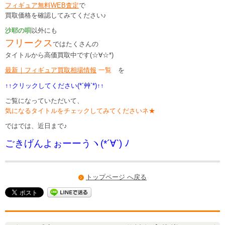
フィギュア無料WEB査定
で
買取価格を確認してみてください♪
沙耶の唄
以外にも
フリークス
ではたくさんの
タイトルから高価買取中です(☆∀☆*)
最新｜フィギュア買取相場情報
一覧
を
↑↑クリックしてください(*´艸`*)↑↑
ご覧になっていただいて、
気になるタイトルをチェックしてみてくださいネ★
ではでは、近日まで♪
ごきげんよぉーーうヽ(*´∀`) ﾉ
トップページ へ戻る