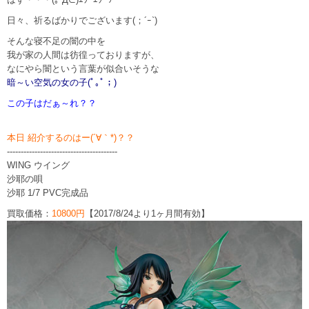
日々、祈るばかりでございます(；´ｰ`)
そんな寝不足の闇の中を
我が家の人間は彷徨っておりますが、
なにやら闇という言葉が似合いそうな
暗～い空気の女の子(ﾟ｡ﾟ；)
この子はだぁ～れ？？
本日 紹介するのはー(´∀｀*)？？
----------------------------------------
WING ウイング
沙耶の唄
沙耶 1/7 PVC完成品
買取価格：
10800円
【2017/8/24より1ヶ月間有効】