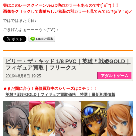
実はこのレースクィーンver.は他のカラーもあるのです(ﾟoﾟ*)！！
画像をクリックして素晴らしい衣装の別カラーも見てみてねヾ(o´∀｀o)ノ
ではではまた明日♪
ごきげんよぉーーーうヽ(*´∀`) ﾉ
ビリー・ザ・キッド 1/8 PVC｜英雄＊戦姫GOLD｜
フィギュア買取｜フリークス
アダルトゲーム
2016年8月8日 19:25
★まだ間に合う！高価買取中のシリーズはコチラ！！
-
英雄＊戦姫GOLD｜フィギュア買取価格｜特選｜最新相場情報
-