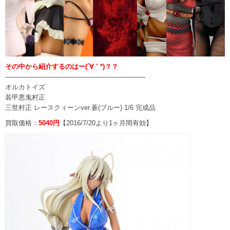
その中から紹介するのはー(´∀｀*)？？
—————————————————————
オルカトイズ
装甲悪鬼村正
三世村正 レースクィーンver.蒼(ブルー) 1/6 完成品
買取価格：
5040円
【2016/7/20より1ヶ月間有効】