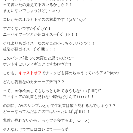
って書いたの覚えてる方いるかしら？？
まぁいないでしょうけど(´・ω・)
コレがそのオルカトイズの衣装ですヾ(o´∀｀o)ノ
すごくないですか(ﾟoﾟ;)？！
ニーハイブーツとか超ゴイスー(ﾟoﾟ;)ッ！！
それよりもゴイスーなのがこの小っちゃいパンツ！！
後姿が超ゴイスー(ﾟoﾟlll)ッ！！
このパンツ2枚って大変だと思うのよねー
ホントすごいフィギュアですわ(☆∀☆*)
しかも、
キャストオフ
でチ～クビも拝めちゃうっていう(*´Ａ`*)ﾊｧﾊｧ
どんな乳首なのカナーー(*´艸`*)？？
って、画像検索してもちっとも出てきやしないヽ(ﾞ皿”)ﾉ"
フィギュアの乳首も見れない時代だなんてｷｨｨｨｯ！！
の割に、AVのサンプルとかで生乳首は散々見れるんでしょう？？
どーーなってんだよこの世はいったいΣ(ﾟДﾟlll)！！
乳首が見れないから、もうフテ寝するよ(￣ω￣メ)
そんなわけで本日はコレにてーー☆彡