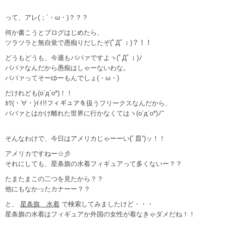
って、アレ(；´・ω・)？？？
何か書こうとブログはじめたら、
ツラツラと無自覚で愚痴りだしたぞ(ﾟДﾟ；)？！！
どうもどうも、今週もババァですよヽ(ﾟДﾟ；)ﾉ
ババァなんだから愚痴はしゃーないわな。
ババァってそーゆーもんでしょ(・ω・)
だけれども(o`д´o*)！！
ｶﾜ(・∀・)ｲｲ!!フィギュアを扱うフリークスなんだから、
ババァとはかけ離れた世界に行かなくてはヽ(o`д´o*)ﾉ"
そんなわけで、今日はアメリカじゃーーい(ﾞ皿”)ッ！！
アメリカですねー☆彡
それにしても、星条旗の水着フィギュアって多くないー？？
たまたまこの二つを見たから？？
他にもなかったカナーー？？
と、
星条旗 水着
で検索してみましたけど・・・
星条旗の水着はフィギュアか外国の女性が着なきゃダメだね！！