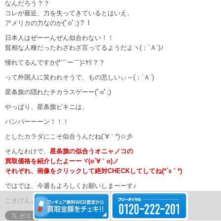
なんだろう？？
コレが最近、力を失ってきているとはいえ、
アメリカの力なのか(ﾟoﾟ;)？！
日本人はぜーーんぜん似合わない！！
貧相な人種だったわざわざ言ってるようだよヽ(；´Ａ`)ﾉ
憧れてるんですか(*￣ー￣)ﾆﾔﾘ？？
って外国人に笑われそうで、もの悲しいぃ～(；´Ａ`)
星条旗の隠れたチカラスゲーー(ﾟoﾟ;)
やっぱり、星条旗ビキニは、
バンバーーーン！！！
としたカラダにこそ似合うんだね(´∀｀*)☆彡
そんなわけで、
星条旗の似合うオニャノコの
買取価格を紹介したよーーヾ(o´∀｀o)ノ
それぞれ、画像をクリックして絶対CHECKしてしてね(*´з｀*)
ではでは、今週もよろしくお願いしまーーす♪
ごきげんよぉーーーうヽ(*´∀`) ﾉ