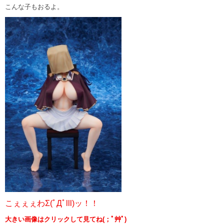
こんな子もおるよ。
こぇぇぇわΣ(ﾟДﾟlll)ッ！！
大きい画像はクリックして見てね(；ﾟ艸ﾟ)