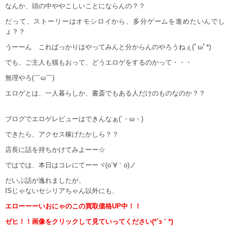
なんか、頭の中ややこしいことにならんの？？
だって、ストーリーはオモシロイから、多分ゲームを進めたいんでし
ょ？？
うーーん こればっかりはやってみんと分からんのやろうねぇ(ﾟωﾟ*)
でも、ご主人も猫もおって、どうエロゲをするのかって・・・
無理やろ(￣ω￣)
エロゲとは、一人暮らしか、書斎でもある人だけのものなのか？？
ブログでエロゲレビューはできんなぁ(´・ω・)
できたら、アクセス稼げたかしら？？
店長に話を持ちかけてみよーー☆
ではでは、本日はコレにてーーヾ(o´∀｀o)ノ
だいぶ話が逸れましたが、
ISじゃないセシリアちゃん以外にも、
エローーーいおにゃのこの買取価格UP中！！
ゼヒ！！画像をクリックして見ていってください(*´з｀*)