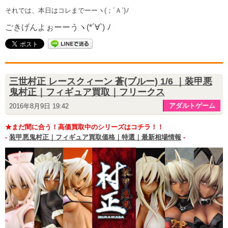
それでは、本日はコレまでーーヽ(；´Ａ`)ﾉ
ごきげんよぉーーうヽ(*´∀`) ﾉ
三世村正 レースクィーン 蒼(ブルー) 1/6 ｜装甲悪
鬼村正｜フィギュア買取｜フリークス
アダルトゲーム
2016年8月9日 19:42
★まだ間に合う！高価買取中のシリーズはコチラ！！
-
装甲悪鬼村正｜フィギュア買取価格｜特選｜最新相場情報
-