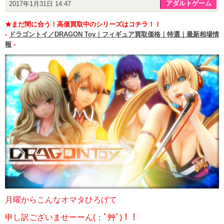
アダルトゲーム
2017年1月31日 14:47
★まだ間に合う！高価買取中のシリーズはコチラ！！
-
ドラゴントイ／DRAGON Toy｜フィギュア買取価格｜特選｜最新相場情
報
-
月曜からこんなオマタひろげて
申し訳ございませーーん(；ﾟ艸ﾟ)！！