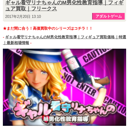
ギャル看守リナちゃんのM男化性教育指導｜フィギ
ュア買取｜フリークス
アダルトゲーム
2017年2月20日 13:10
★まだ間に合う！高価買取中のシリーズはコチラ！！
-
ギャル看守リナちゃんのM男化性教育指導｜フィギュア買取価格｜特選
｜最新相場情報
-