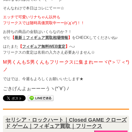
そんなわけで本日はコレにてーー☆
エッチで可愛いリナちゃん以外も
フリークスでは随時高価買取中ーー(o`д´o*)！！
お持ちの商品の金額はいくらなのか？！
ゼヒ
【
最新｜フィギュア買取相場情報
】
をCHECKしてくださいね♪
はたまた
【
フィギュア無料WEB査定
】
へ♪
フリークスの査定は名前の入力さえ必要ありません☆
M男くんもS男くんもフリークスに集まれーーヾ(*＞▽＜*)
ノ
ではでは、今週もよろしくお願いいたします★
ごきげんよぉーーーうヽ(*´∀`) ﾉ
セリシア・ロックハート｜Closed GAME クローズ
ド ゲーム｜フィギュア買取｜フリークス