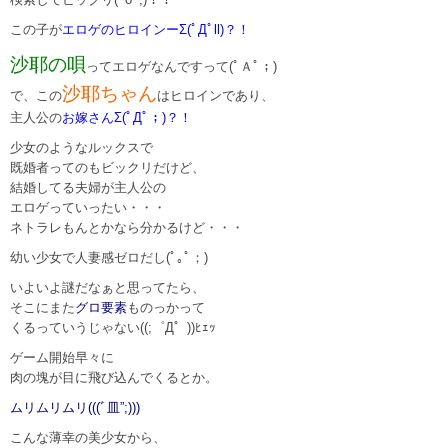
この子が
エロゲのヒロインーΣ(ﾟДﾟll)？！
沙耶の唄
ってエロゲなんですって(ﾟＡﾟ；)
沙耶ちゃん
で、この
はヒロインであり、
主人公の
お嫁さんΣ(ﾟДﾟ；)？！
少女のようなルックスで
既婚者ってのもビックリだけど、
結婚してる夫婦が主人公の
エロゲっていったい・・・
ネトラレもんとかなら分かるけど・・・
幼い少女で人妻感ゼロだし(ﾟ｡ﾟ；)
いよいよ謎だなぁと思ってたら、
そこにまた
グロ要素
ものっかって
くるっていうじゃない((;゜Д゜))ﾋｪｯ
ゲーム開始早々に
肉の塊が目に飛び込んでくるとか。
ムリムリムリ(((ﾞ皿”;)))
こんな薄幸の美少女から、