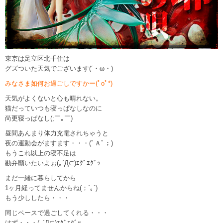
東京は足立区北千住は
グズついた天気でございます(´・ω・)
みなさま如何お過ごしですかー(ﾟoﾟ*)
天気がよくないと心も晴れない。
猫だっていつも寝っぱなしなのに
尚更寝っぱなし(;￣｡￣)
昼間あんまり体力充電されちゃうと
夜の運動会がますます・・・(ﾟＡﾟ；)
もうこれ以上の寝不足は
勘弁願いたいよぉ(｡´Д⊂)ｴｸﾞｴｸﾞｯ
まだ一緒に暮らしてから
1ヶ月経ってませんからね(；´｡`)
もう少ししたら・・・
同じペースで過ごしてくれる・・・
はず・・・(｡´Д⊂)ｴｸﾞｴｸﾞｯ