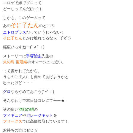
エロゲで嫁でグロって
どーなってんだ(;´□｀)
しかも、このゲームって
そに子たん
あの
のとこの
ニトロプラス
だっていうじゃない！
そに子たん
とかけ離れてるなぁー(ﾟoﾟ;)
幅広いっすねー(ﾟＡﾟ；)
ストーリーは
手塚治虫
先生の
火の鳥 復活編
のオマージュに近い。
って書かれてたから、
うちのご主人にも薦めてあげようかと
思ったけど・・・
グロ
ならやめておこう(ﾟｰﾟ；)
そんなわけで本日はコレにてーー★
謎の多い
沙耶の唄
の
フィギュア
や
ガレージキット
を
フリークス
では高価買取しています！
お持ちの方はゼヒ☆