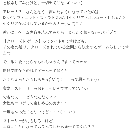
と検索してみたけど、一切出てこない(´・ω・)
アレー？？ なんとなく、書いたようになっていたのは、
IS<インフィニット・ストラトス>の【セシリア・オルコット】ちゃんと
セシリアかぶりしているからカナー(ﾟωﾟ*)？？
確かに、ゲーム内容を読んでみたら、まったく知らなかった(ﾟoﾟ*)
【クローズド ゲーム】ってタイトルですけども、
その名の通り、クローズされている空間から脱出するゲームらしいです
よ☆
で、敵に会ったらヤられちゃうんですってｗｗｗ
閉鎖空間からの脱出ゲームって聞くと、
お！ちょっとおもしろそう(ﾟ∀ﾟ*)！！ って思っちゃう♪
実際、ストーリーもおもしろいんですって(´∀｀o)
でもなぁー どうなんだろ？？
女性もエロゲって楽しめるのカナ？？
一度もやったことないけど・・・(´・ω・)
ストーリーがおもしろいけど、
エロいことになってムラムラしたら途中でヌクの？？