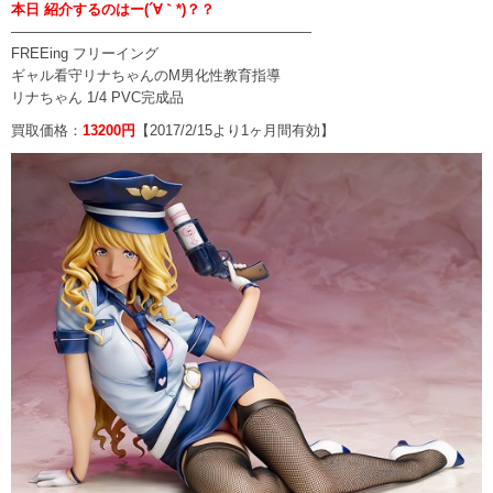
本日 紹介するのはー(´∀｀*)？？
—————————————————————
FREEing フリーイング
ギャル看守リナちゃんのM男化性教育指導
リナちゃん 1/4 PVC完成品
買取価格：
13200円
【2017/2/15より1ヶ月間有効】