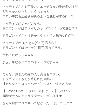
ネイティブさんも可愛い、エッチな女の子が多いけど、
どちらかというと、もうちょっと
エロい中にも上品さがあるような感じがする(ﾟｰﾟ*)
ネイティブがジャパンなら、
ドラゴントイはアメ～リカッヽ(*´∀`) ﾉ って感じ？？
ドラゴントイさんは分かりやすくて大味的な(ﾟ∀ﾟ*)
ネイティブが ぁんぁん(*´Ａ`*) 言うなら、
ドラゴントイは ｼｰﾊｰｯ(｀皿´*) 言ってそう。
伝わったかしらｗｗｗ
まぁ、単なるババァのイメージですｗｗ
そんな、おまたの線の入り具合もエグい、
ドラゴントイさんが造られた今回の
【セリシア・ロックハート】ちゃんですけども☆
【Closed GAME｜クローズド ゲーム】っていう、
18禁ゲームのキャラクターでございます★
なんか前にブログ書いてなかったっけ(・ω・)？？