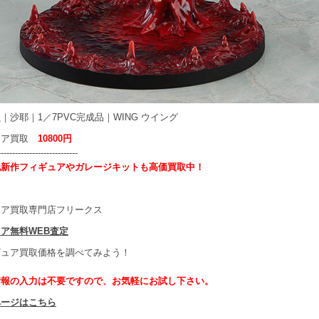
｜沙耶｜1／7PVC完成品｜WING ウイング
ュア買取
10800円
----------------------------
他新作フィギュアやガレージキットも高価買取中！
ュア買取専門店フリークス
ア無料WEB査定
ギュア買取価格を調べてみよう！
情報の入力は不要ですので、お気軽にお試し下さい。
ページはこちら