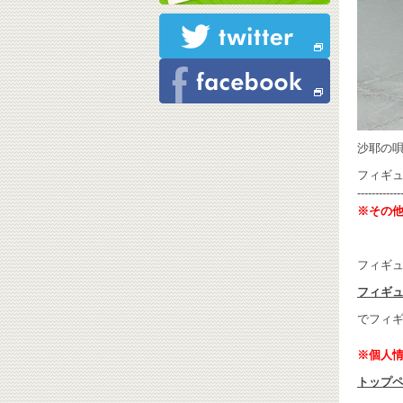
沙耶の唄
フィギ
------------
※その
フィギ
フィギュ
でフィ
※個人
トップ