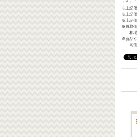
・**・゜゜
※上記
※上記価
※上記
※買取
相場が
※新品
高価買