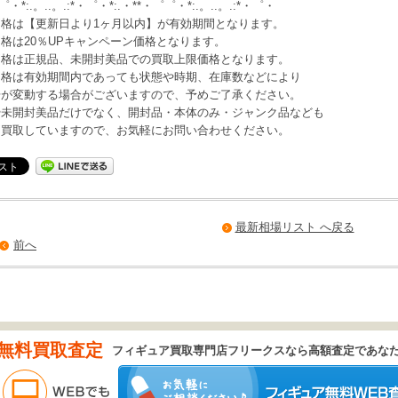
・*:.。..。.:*・゜・*:.・**・゜゜・*:.。..。.:*・゜・
価格は【更新日より1ヶ月以内】が有効期間となります。
格は20％UPキャンペーン価格となります。
価格は正規品、未開封美品での買取上限価格となります。
価格は有効期間内であっても状態や時期、在庫数などにより
変動する場合がございますので、予めご了承ください。
や未開封美品だけでなく、開封品・本体のみ・ジャンク品なども
取していますので、お気軽にお問い合わせください。
最新相場リスト へ戻る
前へ
無料買取査定
フィギュア買取専門店フリークスなら高額査定であな