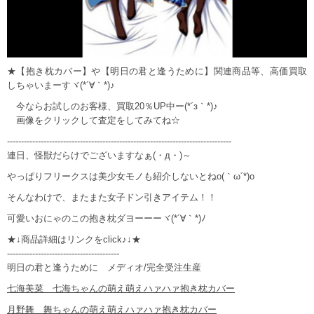
★【抱き枕カバー】や【明日の君と逢うために】関連商品等、高価買取
しちゃいまーすヾ(*´∀｀*)♪
今ならお試しのお客様、買取20％UP中ー(*´з｀*)♪
画像をクリックして査定をしてみてね☆
--------------------------------------------------------------------------------
連日、怪獣だらけでございますなぁ(・д・)～
やっぱりフリークスは美少女モノも紹介しないとねo(｀ω´*)o
そんなわけで、またまた女子ドン引きアイテム！！
可愛いおにゃのこの抱き枕ダヨーーーヾ(*´∀｀*)ﾉ
★↓商品詳細はリンクをclick♪↓★
----------------------------------------
明日の君と逢うために メディオ/完全受注生産
七海美菜 七海ちゃんの萌え萌えハァハァ抱き枕カバー
月野舞 舞ちゃんの萌え萌えハァハァ抱き枕カバー