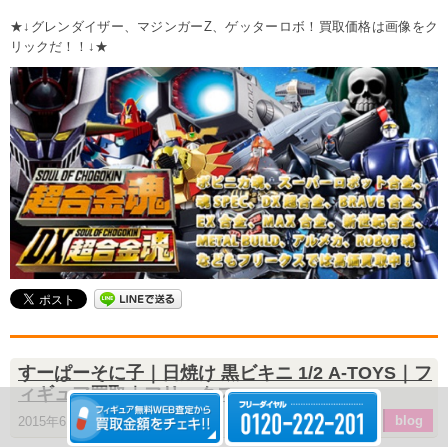
★↓グレンダイザー、マジンガーZ、ゲッターロボ！買取価格は画像をク
リックだ！！↓★
すーぱーそに子｜日焼け 黒ビキニ 1/2 A-TOYS｜フ
ィギュア買取｜フリークス
blog
2015年6月17日 16:47