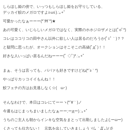
しらほし姫の傍で、いっつもしらほし姫をお守りしている、
デッカイ鮫のメガロですよ≧ω≦).:｡+ﾟ
可愛かったなぁーーー(*´艸`*)★
あの可愛く、いじらしいメガロではなく、実際のホホジロザメとは(ﾟoﾟ*)
コレはココリコの田中さん以外に欲しい人は居るのだろうか(ﾟｪﾟ｀)？？
と疑問に思ったが、オークションはそこそこの高値(ﾟдﾟ)！！
好きな人いっぱい居るんだねーーー(ﾟ ◇ﾟ)*.:｡+ﾟ
まぁ、そうは言っても、ババァも好きですけどね(*´з｀*)
やっぱりカッコイイもんね！！
鮫フェチの方はお見逃しなく☆(ゝω･)
そんなわけで、本日はコレにてーーヽ(*´∀｀)ノ
今週もはじまっちまいましたなぁーー;ーдー).:｡+ﾟ
うちのご主人も朝からインキな空気をまとって出勤しましたよ(;ーωー)
くさっても仕方ない！ 元気を出していきましょうヾ(｡｀Д´｡)ﾉ彡