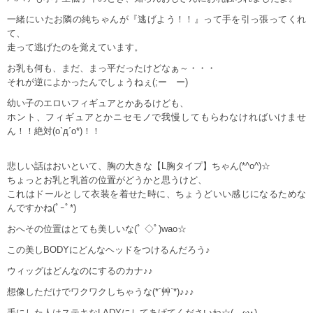
一緒にいたお隣の純ちゃんが『逃げよう！！』って手を引っ張ってくれ
て、
走って逃げたのを覚えています。
お乳も何も、まだ、まっ平だったけどなぁ～・・・
それが逆によかったんでしょうねぇ(;ーゝー)
幼い子のエロいフィギュアとかあるけども、
ホント、フィギュアとかニセモノで我慢してもらわなければいけませ
ん！！絶対(o`д´o*)！！
悲しい話はおいといて、胸の大きな【L胸タイプ】ちゃん(*^o^)☆
ちょっとお乳と乳首の位置がどうかと思うけど、
これはドールとして衣装を着せた時に、ちょうどいい感じになるためな
んですかね(ﾟｰﾟ*)
おへその位置はとても美しいな(ﾟ ◇ﾟ)wao☆
この美しBODYにどんなヘッドをつけるんだろう♪
ウィッグはどんなのにするのカナ♪♪
想像しただけでワクワクしちゃうな(*´艸`*)♪♪♪
手にした人はステキなLADYにしてあげてくださいね☆(ゝω･)