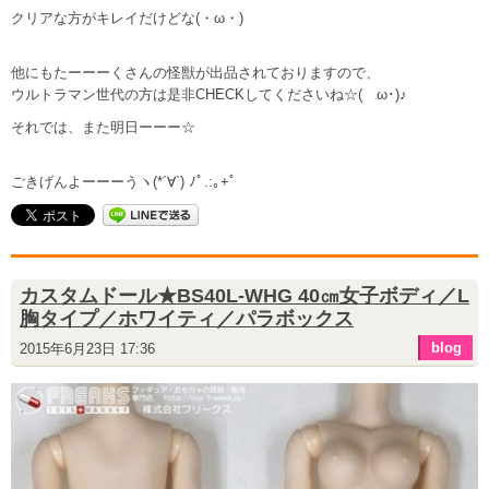
クリアな方がキレイだけどな(・ω・)
他にもたーーーくさんの怪獣が出品されておりますので、
ウルトラマン世代の方は是非CHECKしてくださいね☆(ゝω･)♪
それでは、また明日ーーー☆
ごきげんよーーーうヽ(*´∀`) ﾉﾟ.:｡+ﾟ
カスタムドール★BS40L-WHG 40㎝女子ボディ／L
胸タイプ／ホワイティ／パラボックス
blog
2015年6月23日 17:36