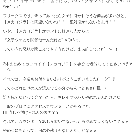
カッコイイ部屋に飾ってあったら、いいアクセントになりそう(ﾟoﾟ
*)★ﾟ.:｡+ﾟ
フリークスでは、飾ってあったら女子に引かれそうな商品が多いけど、
【メカゴジラ】は間違いないね！！ 絶対引かれないと思う！！
いや、【メカゴジラ】がホントに好きな人からは、
『女子ウケとか関係ねーんだけどﾟＡ`)=3っ』
っていうお怒りが聞こえてきそうだけど、まぁ許してよ(*´・ω・)
3体まとめてカッコイイ【メカゴジラ】を存分に堪能してくださいヾ(*´∀
｀*)ﾉ
それでは、今週もお付き合いありがとうございました(*_ _)ﾍﾟｺﾘ
ってかどれだけの人が読んでるか分からんけどもさ( ´皿｀)
誰も観てないって分かったら、キレイサッパリやめれるんだけどなー
一般のブログにアクセスカウンターとかあるけど、
HP内じゃ付けられんのカナ？？
それで、カウンターが10しか動いてなかったらやめてよくない？？ｗｗ
やめるにあたって、何の心残りもないんだけどなｗｗ