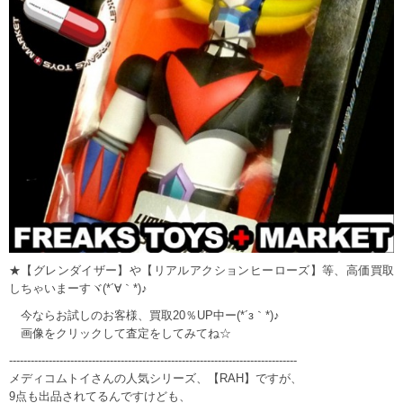
★【グレンダイザー】や【リアルアクションヒーローズ】等、高価買取
しちゃいまーすヾ(*´∀｀*)♪
今ならお試しのお客様、買取20％UP中ー(*´з｀*)♪
画像をクリックして査定をしてみてね☆
--------------------------------------------------------------------------------
メディコムトイさんの人気シリーズ、【RAH】ですが、
9点も出品されてるんですけども、