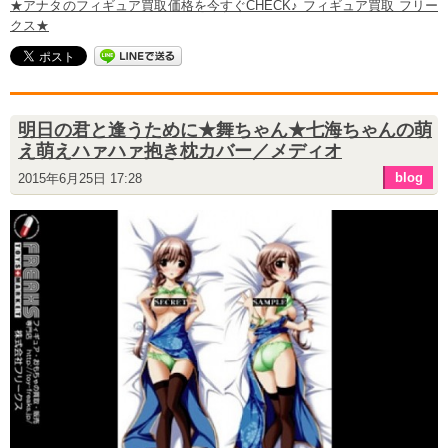
★アナタのフィギュア買取価格を今すぐCHECK♪ フィギュア買取 フリー
クス★
明日の君と逢うために★舞ちゃん★七海ちゃんの萌
え萌えハァハァ抱き枕カバー／メディオ
blog
2015年6月25日 17:28