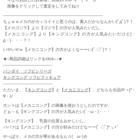
画像をクリックして査定をしてみてね☆
--------------------------------------------------------------------------------
ちょｗｗメカのがカッコイイと思うのは、素人だからなんかい(ﾟдﾟ)？！
【メカゴジラ】より【ゴジラ】の方が人気みたいだし、
【メカニコング】より【キングコング】の方が人気みたいだけど(・
д・)・・・？！
いやいやｗ【メカニコング】の方がよくなーーい(ﾟ ◇ﾟ)？！
★↓商品詳細はリンクをclick♪↓★
----------------------------------------
バンダイ ソフビシリーズ
キングコング ソフビフィギュア
----------------------------------------
ただいま、【
キングコング
】と【
メカニコング
】、どちらも出品中ヽ(*・
∀・)ﾉ
ホントは【メカニコング】の画像を使おうとしたのですが、
どぉ～も【キングコング】の方が人気みたい(´・ω・)・・・
【キングコング】、乳首の位置もおかしいし、
ババァは【メカニコング】の方が好みだけどなーー(ﾟ ◇ﾟ)*.:｡+ﾟ
やっぱり、メカの方が華があるもん☆(ゝω･)☆