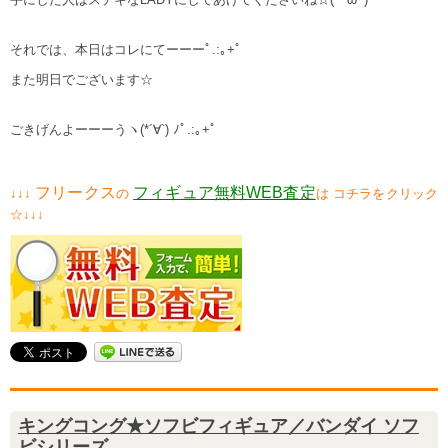
それでは、本日はコレにてーーーﾟ.:｡+ﾟ
また明日でございます☆
ごきげんよーーーうヽ(*´∀`) ﾉﾟ.:｡+ﾟ
フリークス
フィギュア無料WEB査定
↓↓↓
の
は コチラをクリック
☆↓↓↓
キングコング★ソフビフィギュア／バンダイ ソフ
ビシリーズ