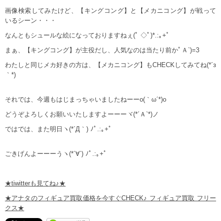
画像検索してみたけど、【キングコング】と【メカニコング】が戦って
いるシーン・・・
なんともシュールな絵になっておりますねぇ(ﾟ ◇ﾟ)*.:｡+ﾟ
まぁ、【キングコング】が主役だし、人気なのは当たり前かﾟＡ`)=3
わたしと同じメカ好きの方は、【メカニコング】もCHECKしてみてね(*´з
｀*)
それでは、今週もはじまっちゃいましたねーーo(｀ω´*)o
どうぞよろしくお願いいたしますよーーーヾ(*´Ａ`*)ノ
ではでは、また明日ヽ(*´Д｀) ﾉﾟ.:｡+ﾟ
ごきげんよーーーうヽ(*´∀`) ﾉﾟ.:｡+ﾟ
★tiwitterも見てね♪★
★アナタのフィギュア買取価格を今すぐCHECK♪ フィギュア買取 フリー
クス★