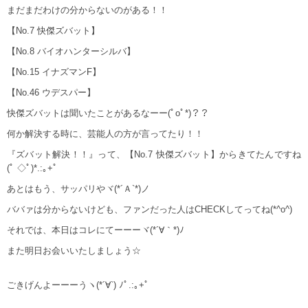
まだまだわけの分からないのがある！！
【No.7 快傑ズバット】
【No.8 バイオハンターシルバ】
【No.15 イナズマンF】
【No.46 ウデスパー】
快傑ズバットは聞いたことがあるなーー(ﾟoﾟ*)？？
何か解決する時に、芸能人の方が言ってたり！！
『ズバット解決！！』って、【No.7 快傑ズバット】からきてたんですね
(ﾟ ◇ﾟ)*.:｡+ﾟ
あとはもう、サッパリやヾ(*´Ａ`*)ノ
ババァは分からないけども、ファンだった人はCHECKしてってね(*^o^)
それでは、本日はコレにてーーーヾ(*´∀｀*)ﾉ
また明日お会いいたしましょう☆
ごきげんよーーーうヽ(*´∀`) ﾉﾟ.:｡+ﾟ