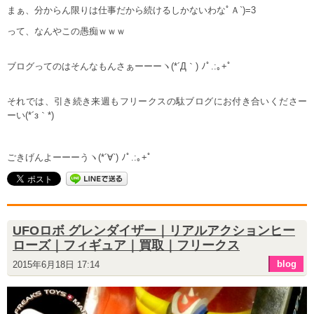
まぁ、分からん限りは仕事だから続けるしかないわなﾟＡ`)=3
って、なんやこの愚痴ｗｗｗ
ブログってのはそんなもんさぁーーーヽ(*´Д｀) ﾉﾟ.:｡+ﾟ
それでは、引き続き来週もフリークスの駄ブログにお付き合いくださー
ーい(*´з｀*)
ごきげんよーーーうヽ(*´∀`) ﾉﾟ.:｡+ﾟ
UFOロボ グレンダイザー｜リアルアクションヒー
ローズ｜フィギュア｜買取｜フリークス
blog
2015年6月18日 17:14