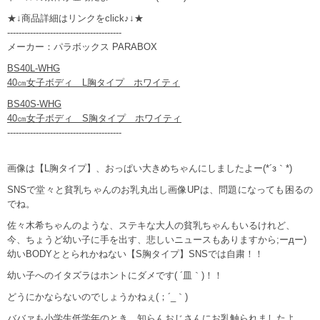
★↓商品詳細はリンクをclick♪↓★
----------------------------------------
メーカー：パラボックス PARABOX
BS40L-WHG
40㎝女子ボディ L胸タイプ ホワイティ
BS40S-WHG
40㎝女子ボディ S胸タイプ ホワイティ
----------------------------------------
画像は【L胸タイプ】、おっぱい大きめちゃんにしましたよー(*´з｀*)
SNSで堂々と貧乳ちゃんのお乳丸出し画像UPは、問題になっても困るの
でね。
佐々木希ちゃんのような、ステキな大人の貧乳ちゃんもいるけれど、
今、ちょうど幼い子に手を出す、悲しいニュースもありますから;ーдー)
幼いBODYととられかねない【S胸タイプ】SNSでは自粛！！
幼い子へのイタズラはホントにダメです( ´皿｀)！！
どうにかならないのでしょうかねぇ(；´_｀)
ババァも小学生低学年のとき、知らんおじさんにお乳触られましたよ。