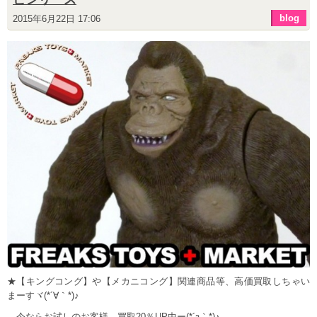
blog
2015年6月22日 17:06
★【キングコング】や【メカニコング】関連商品等、高価買取しちゃい
まーすヾ(*´∀｀*)♪
今ならお試しのお客様、買取20％UP中ー(*´з｀*)♪