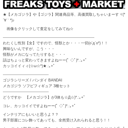
★【メカゴジラ】や【ゴジラ】関連商品等、高価買取しちゃいまーすヾ(*
´∀｀*)♪
画像をクリックして査定をしてみてね☆
--------------------------------------------------------------------------------
わたくし性別【女】ですので、怪獣とか・・・一切(o`д´o*)！！
興味ないんですが、こう・・・
怪獣がメカになってたりすると・・・
話はちょっと変わってきますよねーー(ﾟ ◇ﾟ)*.:｡+ﾟ
カッコイイィィ(☆ω☆*)★.:｡+ﾟ
----------------------------------------
ゴジラシリーズ / バンダイ BANDAI
メカゴジラ ソフビフィギュア 3種セット
----------------------------------------
どうですか 【メカゴジラ】が3体も☆Д☆)*.:｡+ﾟ
コレ、カッコイイですよねーー(ﾟ ◇ﾟ)*.:｡+ﾟ
インテリアにもいいと思うよ？？
男子部屋にコレ飾ってあっても、全然受け入れられると思う！！