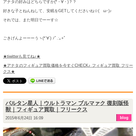
アナタの好みはどちらですか(*・∀・)？？
好きな子とねんねして、安眠をGETしてくださいね☆(ゝω･)♪
それでは、また明日でーーす☆
ごきげんよーーーうヽ(*´∀`) ﾉﾟ.:｡+ﾟ
★tiwitterも見てね♪★
★アナタのフィギュア買取価格を今すぐCHECK♪ フィギュア買取 フリー
クス★
バルタン星人｜ウルトラマン ブルマァク 復刻版怪
獣｜フィギュア買取｜フリークス
blog
2015年6月24日 16:09