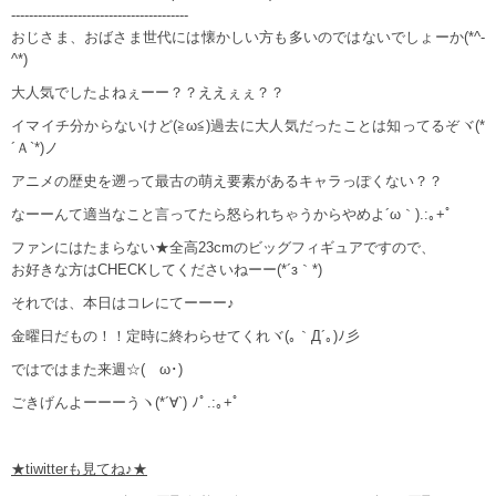
----------------------------------------
おじさま、おばさま世代には懐かしい方も多いのではないでしょーか(*^-
^*)
大人気でしたよねぇーー？？ええぇぇ？？
イマイチ分からないけど(≧ω≦)過去に大人気だったことは知ってるぞヾ(*
´Ａ`*)ノ
アニメの歴史を遡って最古の萌え要素があるキャラっぽくない？？
なーーんて適当なこと言ってたら怒られちゃうからやめよ´ω｀).:｡+ﾟ
ファンにはたまらない★全高23cmのビッグフィギュアですので、
お好きな方はCHECKしてくださいねーー(*´з｀*)
それでは、本日はコレにてーーー♪
金曜日だもの！！定時に終わらせてくれヾ(｡｀Д´｡)ﾉ彡
ではではまた来週☆(ゝω･)
ごきげんよーーーうヽ(*´∀`) ﾉﾟ.:｡+ﾟ
★tiwitterも見てね♪★