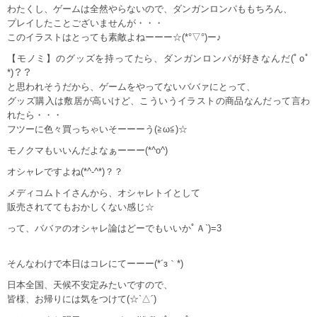
わたくし、ゲームは全然やらないので、ダンガンロンパももちろん、
プレイしたことございませんが・・・
このイラストはとっても素敵よねーーー☆(*°▽°)ー♪
【モノミ】のグッズを持ってたら、ダンガンロンパが好きなんだ(ﾟoﾟ
*)？？
と思われそうだから、ゲームをやってないババァにとって、
グッズ購入は敷居が高いけど、こういうイラストの商品なんだって言わ
れたら・・・
フツーに色々買っちゃいそーーーう(≧ω≦)☆
モノクマもいいんだよなぁーーー(*^o^)
オシャレですよね(*^-^*)？？
メディコムトイさんから、オシャレトイとして
販売されててもおかしくない感じ☆
って、ババァのオシャレ論はどーでもいいかﾟＡ`)=3
そんなわけで本日はコレにてーーー(*´з｀*)
日本全国、天候不安定みたいですので、
皆様、お帰りには気をつけて(☆`△´)ゞ