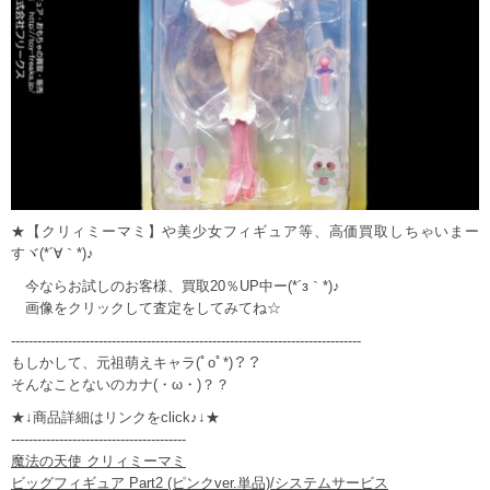
★【クリィミーマミ】や美少女フィギュア等、高価買取しちゃいまー
すヾ(*´∀｀*)♪
今ならお試しのお客様、買取20％UP中ー(*´з｀*)♪
画像をクリックして査定をしてみてね☆
--------------------------------------------------------------------------------
もしかして、元祖萌えキャラ(ﾟoﾟ*)？？
そんなことないのカナ(・ω・)？？
★↓商品詳細はリンクをclick♪↓★
----------------------------------------
魔法の天使 クリィミーマミ
ビッグフィギュア Part2 (ピンクver.単品)/システムサービス