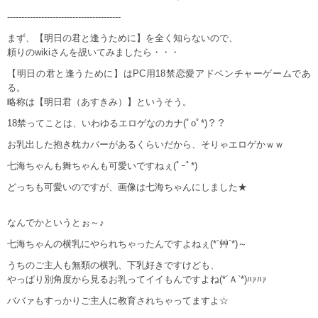
----------------------------------------
まず、【明日の君と逢うために】を全く知らないので、
頼りのwikiさんを覘いてみましたら・・・
【明日の君と逢うために】はPC用18禁恋愛アドベンチャーゲームであ
る。
略称は【明日君（あすきみ）】というそう。
18禁ってことは、いわゆるエロゲなのカナ(ﾟoﾟ*)？？
お乳出した抱き枕カバーがあるくらいだから、そりゃエロゲかｗｗ
七海ちゃんも舞ちゃんも可愛いですねぇ(ﾟｰﾟ*)
どっちも可愛いのですが、画像は七海ちゃんにしました★
なんでかというとぉ～♪
七海ちゃんの横乳にやられちゃったんですよねぇ(*´艸`*)～
うちのご主人も無類の横乳、下乳好きですけども、
やっぱり別角度から見るお乳ってイイもんですよね(*´Ａ`*)ﾊｧﾊｧ
ババァもすっかりご主人に教育されちゃってますよ☆