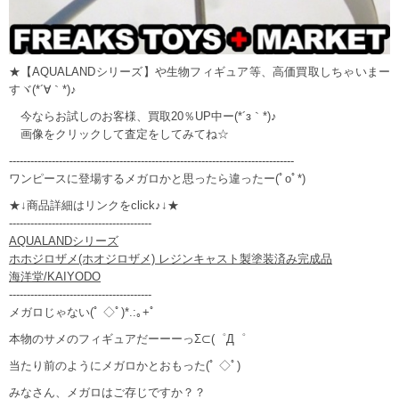
★【AQUALANDシリーズ】や生物フィギュア等、高価買取しちゃいまー
すヾ(*´∀｀*)♪
今ならお試しのお客様、買取20％UP中ー(*´з｀*)♪
画像をクリックして査定をしてみてね☆
--------------------------------------------------------------------------------
ワンピースに登場するメガロかと思ったら違ったー(ﾟoﾟ*)
★↓商品詳細はリンクをclick♪↓★
----------------------------------------
AQUALANDシリーズ
ホホジロザメ(ホオジロザメ) レジンキャスト製塗装済み完成品
海洋堂/KAIYODO
----------------------------------------
メガロじゃない(ﾟ ◇ﾟ)*.:｡+ﾟ
本物のサメのフィギュアだーーーっΣ⊂(゜Д゜
当たり前のようにメガロかとおもった(ﾟ ◇ﾟ)
みなさん、メガロはご存じですか？？