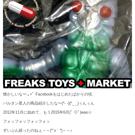
懐かしいなー:｡+ﾟ Facebookをはじめたばかりの頃、
バルタン星人の商品紹介したなー(*- -)(*_ _)ぅんぅん
2012年11月に始めて、もう2015年6月(ﾟ ◇ﾟ)wao☆
フォッフォッフォッフォッ
ずいぶん経ったのねぇ～～(*´з｀*)～～♪