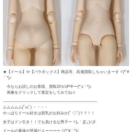
★【ドール】や【パラボックス】商品等、高価買取しちゃいまーすヾ(*´∀
｀*)♪
今ならお試しのお客様、買取20％UP中ー(*´з｀*)♪
画像をクリックして査定をしてみてね☆
--------------------------------------------------------------------------------
ムムムムム(ﾟωﾟ) ・・・・
やっぱりドール好きは貧乳がお好みか(ﾟ ◇ﾟ)？？！！
女子はドン引き！！でも負けるな男子ーヾ(｡｀Д´｡)ﾉ彡
ドールの素体が登場だよーーーーヾ(*´∀｀*)ﾉ