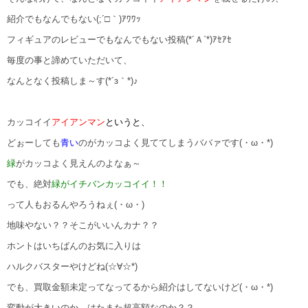
紹介でもなんでもない(;´□｀)ｱﾜﾜｯ
フィギュアのレビューでもなんでもない投稿(*´Ａ`*)ｱｾｱｾ
毎度の事と諦めていただいて、
なんとなく投稿しま～す(*´з｀*)♪
カッコイイ
アイアンマン
というと、
どぉーしても
青い
のがカッコよく見ててしまうババァです
(・ω・*)
緑
がカッコよく見えんのよなぁ～
でも、絶対
緑がイチバンカッコイイ！！
って人もおるんやろうねぇ
(・ω・)
地味やない？？そこがいいんカナ？？
ホントはいちばんのお気に入りは
ハルクバスターやけどね(☆∀☆*)
でも、買取金額未定ってなってるから紹介はしてないけど
(・ω・*)
変動が大きいのか、はたまた超高額なのか？？