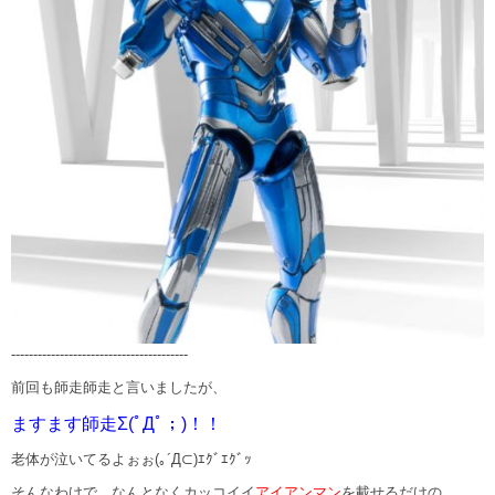
----------------------------------------
前回も師走師走と言いましたが、
ますます師走Σ(ﾟДﾟ；)！！
老体が泣いてるよぉぉ(｡´Д⊂)ｴｸﾞｴｸﾞｯ
そんなわけで、なんとなくカッコイイ
アイアンマン
を載せるだけの、