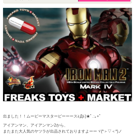
出ました！！ムービーマスターピーーース≧Д≦)★ﾟ.:｡+ﾟ
アイアンマン、アイアンマン2から、
またまた大人気のヤツラが出品されておりますよーーヾ(*＞▽＜*)ノ