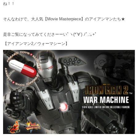
ね！！
そんなわけで、大人気【Movie Masterpiece】のアイアンマンたち★
是非ご覧になってみてくださーーいﾟヽ(*´∀`) ﾉﾟ.:｡+ﾟ
【アイアンマン2／ウォーマシーン】