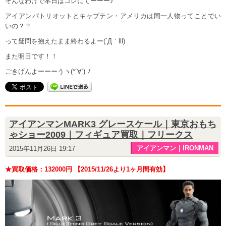
そんなわけで本日はコレにてーーー♪
アイアンパトリオットとキャプテン・アメリカは同一人物ってことでい
いの？？
って疑問を抱えたまま終わるよー(´Д｀lll)
また明日です！！
ごきげんよーーーうヽ(*´∀`) ﾉ
アイアンマンMARK3 グレースケール｜東京おもち
ゃショー2009｜フィギュア買取｜フリークス
アイアンマン｜IRONMAN
2015年11月26日 19:17
★買取価格：132000円 【2015/11/26より1ヶ月間有効】