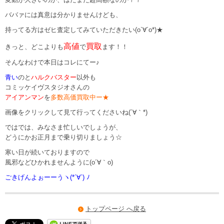
ババァには真意は分かりませんけども、
持ってる方はゼヒ査定してみていただきたい(o`∀´o*)★
高値
買取
きっと、どこよりも
で
ます！！
そんなわけで本日はコレにてー♪
青い
のと
ハルクバスター
以外も
コミッケイヴスタジオさんの
アイアンマン
を
多数高価買取中ー★
画像をクリックして見て行ってくださいね
(´∀｀*)
ではでは、みなさま忙しいでしょうが、
どうにかお正月まで乗り切りましょう☆
寒い日が続いておりますので
風邪などひかれませんように(o´∀｀o)
ごきげんよぉーーうヽ(*´∀`) ﾉ
トップページ へ戻る