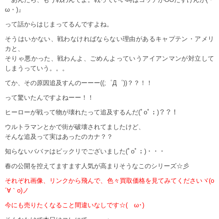
ω・)』
って話からはじまってるんですよね。
そうはいかない、戦わなければならない理由があるキャプテン・アメリ
カと、
そりゃ悪かった、戦わんよ、ごめんよっていうアイアンマンが対立して
しまうっていう。。。
てか、その原因追及すんのーーー((;゜Д゜))？？！！
って驚いたんですよねーー！！
ヒーローが戦って物が壊れたって追及するんだ(ﾟoﾟ；)？？！
ウルトラマンとかで街が破壊されてましたけど、
そんな追及って実はあったのカナ？？
知らないババァはビックリでございました(ﾟoﾟ；)・・・
春の公開を控えてますます人気が高まりそうなこのシリーズ☆彡
それぞれ画像、リンクから飛んで、色々買取価格を見てみてくださいヾ(o
´∀｀o)ノ
今にも売りたくなること間違いなしです☆(ゝω･)