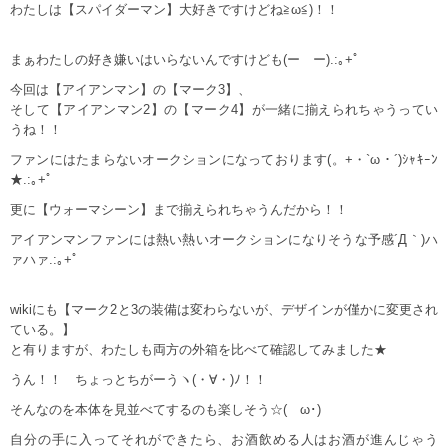
わたしは【スパイダーマン】大好きですけどね≧ω≦)！！
まぁわたしの好き嫌いはいらないんですけども(ーゝー).:｡+ﾟ
今回は【アイアンマン】の【マーク3】、
そして【アイアンマン2】の【マーク4】が一緒に揃えられちゃうってい
うね！！
ファンにはたまらないオークションになっております(。+・`ω・´)ｼｬｷｰﾝ
★.:｡+ﾟ
更に【ウォーマシーン】まで揃えられちゃうんだから！！
アイアンマンファンには熱い熱いオークションになりそうな予感´Д｀)ハ
ァハァ.:｡+ﾟ
wikiにも【マーク2と3の装備は変わらないが、デザインが僅かに変更され
ている。】
と有りますが、わたしも両方の外箱を比べて確認してみました★
うん！！ ちょっとちがーうヽ(・∀・)ﾉ！！
そんなのを本体を見並べてするのも楽しそう☆(ゝω･)
自分の手に入ってそれができたら、お酒飲める人はお酒が進んじゃう