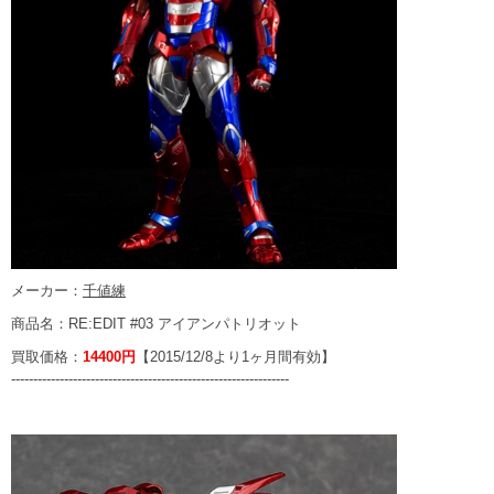
メーカー：
千値練
商品名：RE:EDIT #03 アイアンパトリオット
買取価格：
14400円
【2015/12/8より1ヶ月間有効】
---------------------------------------------------------------