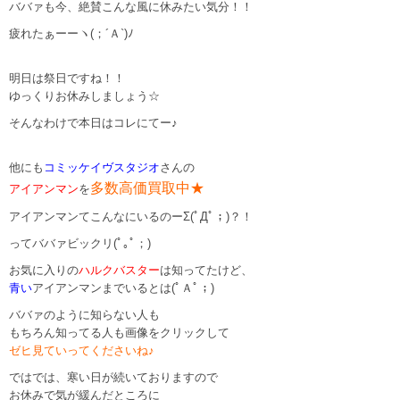
ババァも今、絶賛こんな風に休みたい気分！！
疲れたぁーーヽ(；´Ａ`)ﾉ
明日は祭日ですね！！
ゆっくりお休みしましょう☆
そんなわけで本日はコレにてー♪
他にも
コミッケイヴスタジオ
さんの
多数高価買取中★
アイアンマン
を
アイアンマンてこんなにいるのーΣ(ﾟДﾟ；)？！
ってババァビックリ(ﾟ｡ﾟ；)
お気に入りの
ハルクバスター
は知ってたけど、
青い
アイアンマンまでいるとは(ﾟＡﾟ；)
ババァのように知らない人も
もちろん知ってる人も画像をクリックして
ゼヒ見ていってくださいね♪
ではでは、寒い日が続いておりますので
お休みで気が緩んだところに