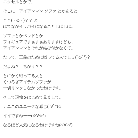
エクセルとかで。
そこに アイアンマン ソファ とかあると
？？(・ω・)？？ と
はてながイッパイになることしばしば。
ソファとかベッドとか
フィギュアでまぁまぁありますけども、
アイアンマンとそれが結び付かなくて。
だって、正義のために戦ってる人でしょ(ﾟωﾟ*)？
だよね？ ちがう？？
とにかく戦ってる人と
くつろぎアイテムソファが
一切リンクしなかったわけです。
そして現物をはじめて見まして。
ナニこのユニークな感じ(ﾟ∀ﾟ*)☆
イイですねーー(☆∀☆*)
なるほど人気になるわけですね(o`∀´o*)