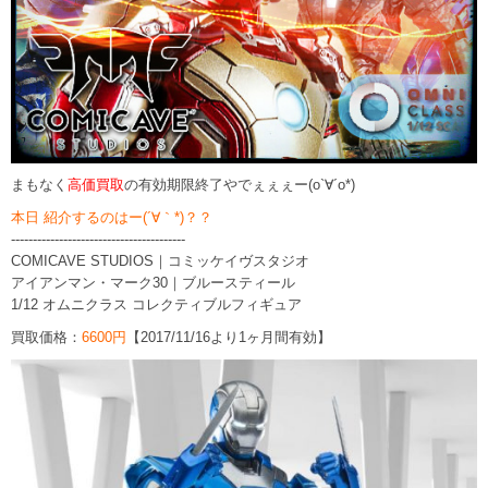
まもなく
高価買取
の有効期限終了やでぇぇぇー
(o`∀´o*)
本日 紹介するのはー(´∀｀*)？？
----------------------------------------
COMICAVE STUDIOS｜コミッケイヴスタジオ
アイアンマン・マーク30
｜ブルースティール
1/12 オムニクラス コレクティブルフィギュア
買取価格：
6600円
【2017/11/16より1ヶ月間有効】