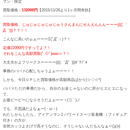
マン・限定
買取価格：
132000円
【2015/11/26より1ヶ月間有効】
---------------------------------------------------------------
買取価格、じゅじゅじゅじゅじゅうさんまんにせんえんんんーーー((((;゜
Д゜)))？？！！
こんなに高いのぉぉーーーΣ(ﾟДﾟ；)？！
定価22000円ですってよ？！
それをこんな高額買取(ﾟ ◇ﾟ)wao☆？！
大丈夫かよフリークスーーーー((((;゜Д゜)))ｶﾞｸﾌﾞﾙ
事務のババァ心配しちゃうよぉーーー！！
しかも、今日ＵＰした買取価格が高額商品ばかり(☆◇☆*)
ババァただの事務だから、自分のお金じゃないのに肝がヒエヒエになっ
て、
お腹ピーピーになりそうだよぉーーヽ(´□｀)ノ
でも、不思議だよなぁー(・ω・)
わたしからしたら、アイアンマン2 パワードスーツ装着機 （フィギュア
付き）の方が、
全然カッコよさげで高そうなのに、そうじゃないんだもんなぁー('д'o)