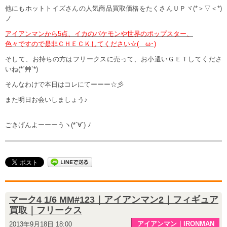
他にもホットトイズさんの人気商品買取価格をたくさんＵＰヾ(*＞▽＜*)
ノ
アイアンマンから5点、イカのバケモンや世界のポップスター、
色々ですので是非ＣＨＥＣＫしてください☆(ゝω･)
そして、お持ちの方はフリークスに売って、お小遣いＧＥＴしてくださ
いね(*´艸`*)
そんなわけで本日はコレにてーーー☆彡
また明日お会いしましょう♪
ごきげんよーーーうヽ(*´∀`) ﾉ
マーク4 1/6 MM#123｜アイアンマン2｜フィギュア
買取｜フリークス
アイアンマン｜IRONMAN
2013年9月18日 18:00