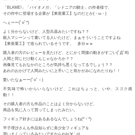
「BLAME!」「バイオメガ」「シドニアの騎士」の作者様で、
その作中に登場する企業が【東亜重工】なのだとか(・ω・)
へぇーー(ﾟoﾟ*)
よく分からないけど、人型兵器みたいですね？？
殺人マシーンって書いてる人いたけど、まぁそういうことですよね
【東亜重工】で造られているそうです。 多分ｗｗ
購入者の方のレビューを見たけど、とにかく間接の動きがすごい(ﾟДﾟlll)
人間と同じだけ動くんじゃなかろか？？
画像見てもおなかのところが気持ち悪くなってるでしょう？？
あれのおかげで人間みたいに上手いこと前かがみになれたりね！！
驚いたなぁーー(ﾟoﾟ：)
不気味で怖いからいらないけど、これはちょっと、いや、スゴク感
動！！
その購入者の方も作品のことはよく分からないけど、
商品を気に入って買ってしまったみたい。
フィギュア好きにはあるあるなんでしょうね(*´ｰ`*)
平子理沙さんも作品知らずに美少女フィギュアを
買いまくっているみたいですからね(o´∀｀o)