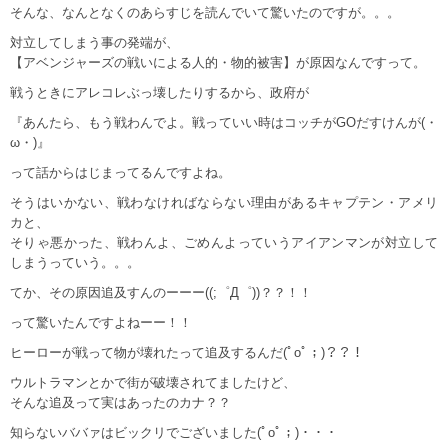
そんな、なんとなくのあらすじを読んでいて驚いたのですが。。。
対立してしまう事の発端が、
【アベンジャーズの戦いによる人的・物的被害】が原因なんですって。
戦うときにアレコレぶっ壊したりするから、政府が
『あんたら、もう戦わんでよ。戦っていい時はコッチがGOだすけんが(・
ω・)』
って話からはじまってるんですよね。
そうはいかない、戦わなければならない理由があるキャプテン・アメリ
カと、
そりゃ悪かった、戦わんよ、ごめんよっていうアイアンマンが対立して
しまうっていう。。。
てか、その原因追及すんのーーー((;゜Д゜))？？！！
って驚いたんですよねーー！！
ヒーローが戦って物が壊れたって追及するんだ(ﾟoﾟ；)？？！
ウルトラマンとかで街が破壊されてましたけど、
そんな追及って実はあったのカナ？？
知らないババァはビックリでございました(ﾟoﾟ；)・・・