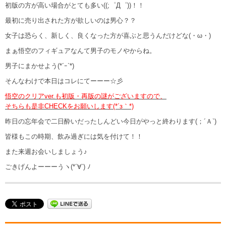
初版の方が高い場合がとても多い((;゜Д゜))！！
最初に売り出された方が欲しいのは男心？？
女子は恐らく、新しく、良くなった方が喜ぶと思うんだけどな(・ω・)
まぁ悟空のフィギュアなんて男子のモノやからね。
男子にまかせよう(*´ｰ`*)
そんなわけで本日はコレにてーーー☆彡
悟空のクリアver.も初版・再版の謎がございますので、
そちらも是非CHECKをお願いします(*´з｀*)
昨日の忘年会で二日酔いだったしんどい今日がやっと終わります(；´Ａ`)
皆様もこの時期、飲み過ぎには気を付けて！！
また来週お会いしましょう♪
ごきげんよーーーうヽ(*´∀`) ﾉ