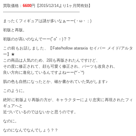
買取価格：
6600
円【2015/12/14より1ヶ月間有効】
---------------------------------------------------------------
まったくフィギュアは謎が多いなぁーー(・ω・；)
初版と再版。
初版のが高いのなんでーー(ﾟoﾟ：)？？
この前もお話しました、【Fate/hollow ataraxia セイバー メイド/アルタ
ー】★
この商品は人気のため、2回も再版されたんですけど、
その度に修正されて、顔も可愛く修正され、パーツも改良され、
良い方向に進化しているんですよねーー(*´ｰ`*)
肌の色も自然になったとか、確か書かれていた気がします♪
このように。
絶対に初版より再版の方が、キャラクターにより忠実に再現されたフィ
ギュアへと
近づいているのではないかと思うのです。
なのに。
なのになんでなんでしょう？？