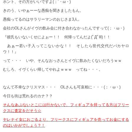
ホント、その方がいいですよ(；´・ω・)
きのう、いやぁーーな愚痴を聞きましたもん。
愚痴ってるのはサラリーマンのおじさま3人。
会社のOLさんがイヴの飲み会に付き合わなかったんですって(；・ω・)
『彼氏もいないくせによぉー！！ 何帰ってんだよ(ﾟДﾟlll)！！
あぁー若い子入ってこないかな！！ そしたら世代交代だバカヤロ
ウ！！』
って・・・ いや、そんなおっさんとイヴに飲みたくないだろうｗｗ
むしろ、イヴくらい帰してやれよｗｗｗ ってね・・・。
なんて不幸なクリスマス・・・ OLさんも可哀相に・・・(；・ω・)
今日も街は荒れるのカナ？？
そんなあぶないとこには行かないで、フィギュアを持ってる方はフリー
クスに査定をだそう☆
ヤレナイ女におごるより、フリークスにフィギュアを売ってお金にする
のはいかがでしょう？！