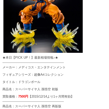
★本日【PICK UP！】最新相場情報♪★
---------------------------------------------------------------
メーカー：メディコス・エンタテインメント
フィギュアシリーズ：超像Artコレクション
タイトル：ドラゴンボール
商品名：スーパーサイヤ人 孫悟空 初版
買取価格：
7500円
【2015/12/14より1ヶ月間有効】
---------------------------------------------------------------
商品名：スーパーサイヤ人 孫悟空 再販版