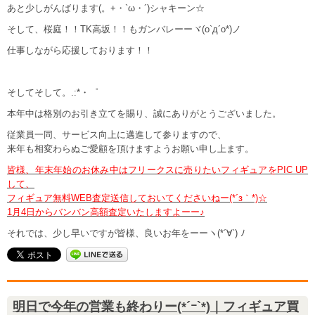
あと少しがんばります(。+・`ω・´)シャキーン☆
そして、桜庭！！TK高坂！！もガンバレーーヾ(o`д´o*)ノ
仕事しながら応援しております！！
そしてそして。.:*・゜
本年中は格別のお引き立てを賜り、誠にありがとうございました。
従業員一同、サービス向上に邁進して参りますので、
来年も相変わらぬご愛顧を頂けますようお願い申し上ます。
皆様、年末年始のお休み中はフリークスに売りたいフィギュアをPIC UP
して、
フィギュア無料WEB査定送信しておいてくださいねー(*´з｀*)☆
1月4日からバンバン高額査定いたしますよーー♪
それでは、少し早いですが皆様、良いお年をーーヽ(*´∀`) ﾉ
明日で今年の営業も終わりー(*´ｰ`*)｜フィギュア買