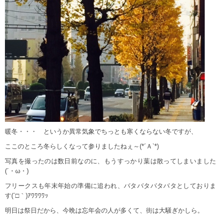
暖冬・・・ というか異常気象でちっとも寒くならない冬ですが、
ここのところ冬らしくなって参りましたねぇ～(*´Ａ`*)
写真を撮ったのは数日前なのに、もうすっかり葉は散ってしまいました
(´・ω・)
フリークスも年末年始の準備に追われ、バタバタバタバタとしておりま
す(´□｀)ｱﾜﾜﾜﾜｯ
明日は祭日だから、今晩は忘年会の人が多くて、街は大騒ぎかしら。