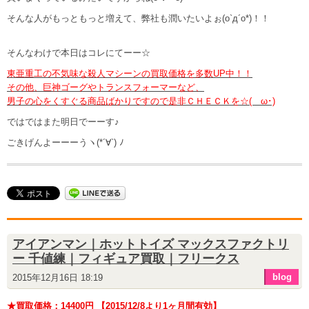
そんな人がもっともっと増えて、弊社も潤いたいよぉ(o`д´o*)！！
そんなわけで本日はコレにてーー☆
東亜重工の不気味な殺人マシーンの買取価格を多数UP中！！
その他、巨神ゴーグやトランスフォーマーなど、
男子の心をくすぐる商品ばかりですので是非ＣＨＥＣＫを☆(ゝω･)
ではではまた明日でーーす♪
ごきげんよーーーうヽ(*´∀`) ﾉ
アイアンマン｜ホットトイズ マックスファクトリ
ー 千値練｜フィギュア買取｜フリークス
blog
2015年12月16日 18:19
★買取価格：14400円 【2015/12/8より1ヶ月間有効】