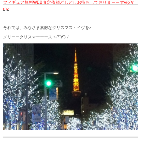
フィギュア無料WEB査定依頼どしどしお待ちしておりまーーすv(o´∀｀
o)v
それでは、みなさま素敵なクリスマス・イヴを♪
メリーークリスマーーースヽ(*´∀`) ﾉ