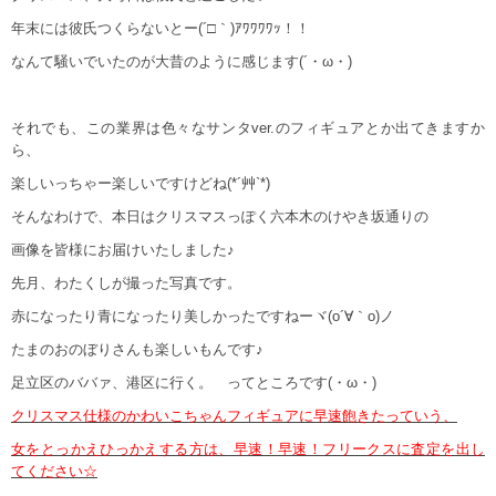
年末には彼氏つくらないとー(´□｀)ｱﾜﾜﾜﾜｯ！！
なんて騒いでいたのが大昔のように感じます(´・ω・)
それでも、この業界は色々なサンタver.のフィギュアとか出てきますか
ら、
楽しいっちゃー楽しいですけどね(*´艸`*)
そんなわけで、本日はクリスマスっぽく六本木のけやき坂通りの
画像を皆様にお届けいたしました♪
先月、わたくしが撮った写真です。
赤になったり青になったり美しかったですねーヾ(o´∀｀o)ノ
たまのおのぼりさんも楽しいもんです♪
足立区のババァ、港区に行く。 ってところです(・ω・)
クリスマス仕様のかわいこちゃんフィギュアに早速飽きたっていう、
女をとっかえひっかえする方は、早速！早速！フリークスに査定を出し
てください☆