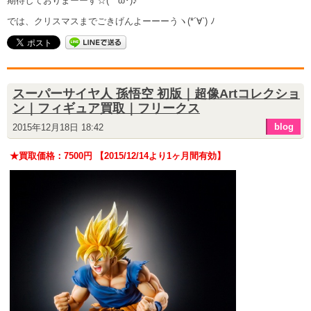
期待しておりまーーす☆(ゝω･)♪
では、クリスマスまでごきげんよーーーうヽ(*´∀`) ﾉ
スーパーサイヤ人 孫悟空 初版｜超像Artコレクショ
ン｜フィギュア買取｜フリークス
blog
2015年12月18日 18:42
★買取価格：7500円 【2015/12/14より1ヶ月間有効】