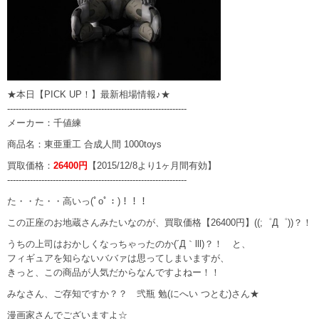
★本日【PICK UP！】最新相場情報♪★
---------------------------------------------------------------
メーカー：千値練
商品名：東亜重工 合成人間 1000toys
買取価格：
26400円
【2015/12/8より1ヶ月間有効】
---------------------------------------------------------------
た・・た・・高いっ(ﾟoﾟ：)！！！
この正座のお地蔵さんみたいなのが、買取価格【26400円】((;゜Д゜))？！
うちの上司はおかしくなっちゃったのか(´Д｀lll)？！ と、
フィギュアを知らないババァは思ってしまいますが、
きっと、この商品が人気だからなんですよねー！！
みなさん、ご存知ですか？？ 弐瓶 勉(にへい つとむ)さん★
漫画家さんでございますよ☆