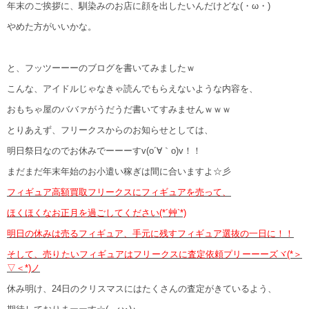
年末のご挨拶に、馴染みのお店に顔を出したいんだけどな(・ω・)
やめた方がいいかな。
と、フッツーーーのブログを書いてみましたｗ
こんな、アイドルじゃなきゃ読んでもらえないような内容を、
おもちゃ屋のババァがうだうだ書いてすみませんｗｗｗ
とりあえず、フリークスからのお知らせとしては、
明日祭日なのでお休みでーーーすv(o´∀｀o)v！！
まだまだ年末年始のお小遣い稼ぎは間に合いますよ☆彡
フィギュア高額買取フリークスにフィギュアを売って、
ほくほくなお正月を過ごしてください(*´艸`*)
明日の休みは売るフィギュア、手元に残すフィギュア選抜の一日に！！
そして、売りたいフィギュアはフリークスに査定依頼プリーーーズヾ(*＞
▽＜*)ノ
休み明け、24日のクリスマスにはたくさんの査定がきているよう、