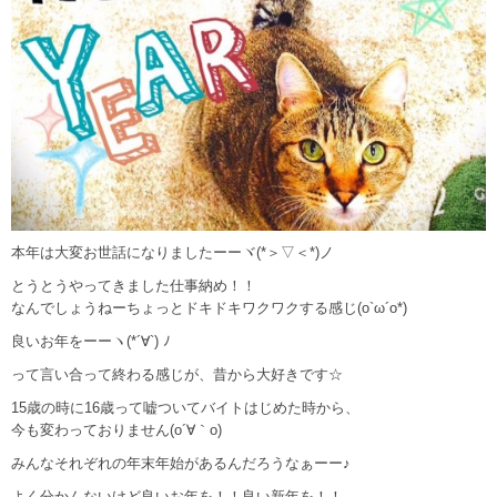
本年は大変お世話になりましたーーヾ(*＞▽＜*)ノ
とうとうやってきました仕事納め！！
なんでしょうねーちょっとドキドキワクワクする感じ(o`ω´o*)
良いお年をーーヽ(*´∀`) ﾉ
って言い合って終わる感じが、昔から大好きです☆
15歳の時に16歳って嘘ついてバイトはじめた時から、
今も変わっておりません(o´∀｀o)
みんなそれぞれの年末年始があるんだろうなぁーー♪
よく分かんないけど良いお年を！！良い新年を！！