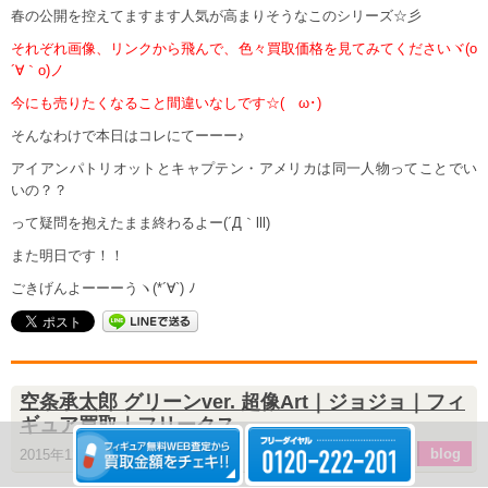
春の公開を控えてますます人気が高まりそうなこのシリーズ☆彡
それぞれ画像、リンクから飛んで、色々買取価格を見てみてくださいヾ(o
´∀｀o)ノ
今にも売りたくなること間違いなしです☆(ゝω･)
そんなわけで本日はコレにてーーー♪
アイアンパトリオットとキャプテン・アメリカは同一人物ってことでい
いの？？
って疑問を抱えたまま終わるよー(´Д｀lll)
また明日です！！
ごきげんよーーーうヽ(*´∀`) ﾉ
空条承太郎 グリーンver. 超像Art｜ジョジョ｜フィ
ギュア買取｜フリークス
blog
2015年12月15日 17:25