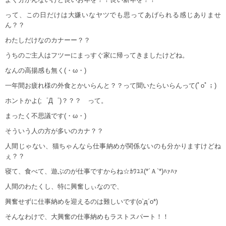
って、この日だけは大嫌いなヤツでも思ってあげられる感じありませ
ん？？
わたしだけなのカナーー？？
うちのご主人はフツーにまっすぐ家に帰ってきましたけどね。
なんの高揚感も無く(・ω・)
一年間お疲れ様の外食とかいらんと？？って聞いたらいらんって(ﾟoﾟ；)
ホントかよ(;゜Д゜)？？？ って。
まったく不思議です(・ω・)
そういう人の方が多いのカナ？？
人間じゃない、猫ちゃんなら仕事納めが関係ないのも分かりますけどね
ぇ？？
寝て、食べて、遊ぶのが仕事ですからね☆ｶﾜﾕｽ(*´Ａ`*)ﾊｧﾊｧ
人間のわたくし、特に興奮しぃなので、
興奮せずに仕事納めを迎えるのは難しいです(o`д´o*)
そんなわけで、大興奮の仕事納めもラストスパート！！