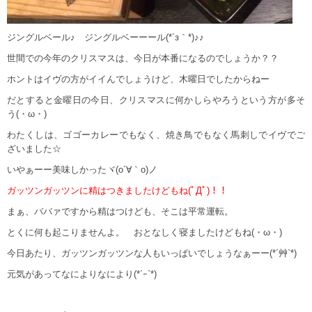
ジングルベール♪ ジングルベーーール(*´з｀*)♪♪
世間での今年のクリスマスは、今日が本番になるのでしょうか？？
ホントはイヴの方がイイんでしょうけど、木曜日でしたからねー
だとすると金曜日の今日、クリスマスに何かしらやろうという方が多そ
う(・ω・)
わたくしは、ゴゴーカレーでもなく、焼き鳥でもなく馬刺しでイヴでご
ざいました☆
いやぁーー美味しかったヾ(o´∀｀o)ノ
ガッツンガッツンに精はつきましたけどもね(ﾟДﾟ)！！
まぁ、ババァですから精はつけども、そこは平常運転。
とくに何も起こりませんよ。 おとなしく寝ましたけどもね(・ω・)
今日あたり、ガッツンガッツンな人もいっぱいでしょうなぁーー(*´艸`*)
元気があってなによりなにより(*´ｰ`*)