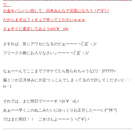
て、
お金をバンバン回して、日本みんなで元気になろうヽ(*´∀`) ﾉ
だからまずはフィギュア売ってくださいｗｗｗ
さぁすぐに査定してみようv(o´∀｀o)v
さすれば、皆シアワセになるのだぁーーーヽ(ﾟДﾟ；)ﾉ
フリークス教にお入りなさいぃーーーヽ(ﾟДﾟ；)ﾉ
なぁーーんてここまでフザケてたら怒られちゃうな(´□｀)ｱﾜﾜﾜﾜｯ
脳ミソが正月休みに片足つっこんでしまってるので許してください(；´・
ω・)
それでは、また明日でーーーすヾ(o´∀｀o)ノ
あぁーー早くこのぬこみたいにゆっくりお正月したーーい(*´艸`*)
ではまた明日！！ ごきげんよーーーうヽ(*´∀`) ﾉ