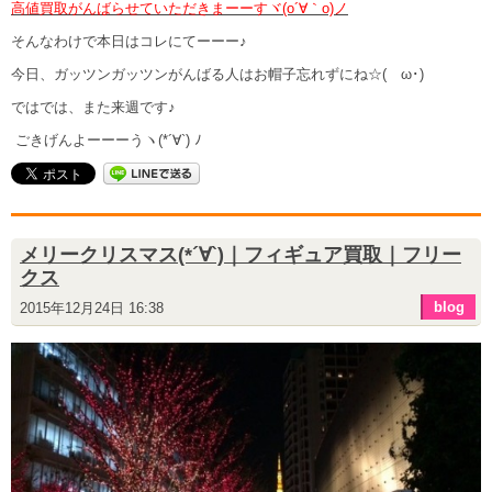
高値買取がんばらせていただきまーーすヾ(o´∀｀o)ノ
そんなわけで本日はコレにてーーー♪
今日、ガッツンガッツンがんばる人はお帽子忘れずにね☆(ゝω･)
ではでは、また来週です♪
ごきげんよーーーうヽ(*´∀`) ﾉ
メリークリスマス(*´∀`)｜フィギュア買取｜フリー
クス
blog
2015年12月24日 16:38