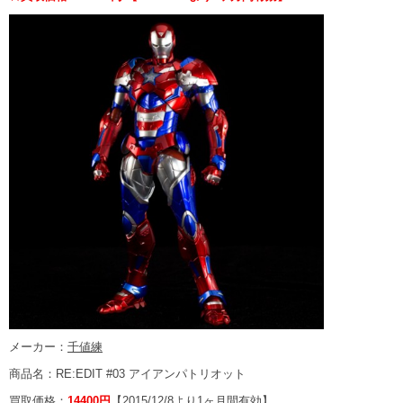
メーカー：
千値練
商品名：RE:EDIT #03 アイアンパトリオット
買取価格：
14400円
【2015/12/8より1ヶ月間有効】