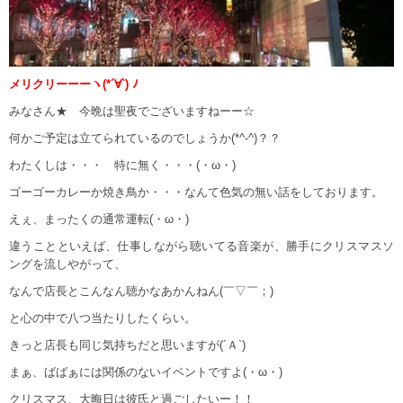
メリクリーーーヽ(*´∀`) ﾉ
みなさん★ 今晩は聖夜でございますねーー☆
何かご予定は立てられているのでしょうか(*^-^)？？
わたくしは・・・ 特に無く・・・(・ω・)
ゴーゴーカレーか焼き鳥か・・・なんて色気の無い話をしております。
えぇ、まったくの通常運転(・ω・)
違うことといえば、仕事しながら聴いてる音楽が、勝手にクリスマスソ
ングを流しやがって、
なんで店長とこんなん聴かなあかんねん(￣▽￣；)
と心の中で八つ当たりしたくらい。
きっと店長も同じ気持ちだと思いますが(´Ａ`)
まぁ、ばばぁには関係のないイベントですよ(・ω・)
クリスマス、大晦日は彼氏と過ごしたいー！！