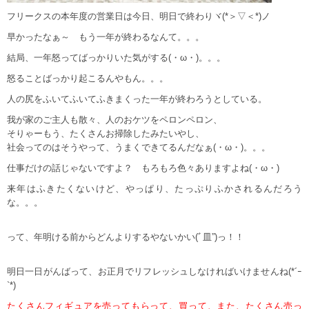
フリークスの本年度の営業日は今日、明日で終わりヾ(*＞▽＜*)ノ
早かったなぁ～ もう一年が終わるなんて。。。
結局、一年怒ってばっかりいた気がする(・ω・)。。。
怒ることばっかり起こるんやもん。。。
人の尻をふいてふいてふきまくった一年が終わろうとしている。
我が家のご主人も散々、人のおケツをペロンペロン、
そりゃーもう、たくさんお掃除したみたいやし、
社会ってのはそうやって、うまくできてるんだなぁ(・ω・)。。。
仕事だけの話じゃないですよ？ もろもろ色々ありますよね(・ω・)
来年はふきたくないけど、やっぱり、たっぷりふかされるんだろう
な。。。
って、年明ける前からどんよりするやないかい(ﾞ皿”)っ！！
明日一日がんばって、お正月でリフレッシュしなければいけませんね(*´ｰ
`*)
たくさんフィギュアを売ってもらって、買って、また、たくさん売っ