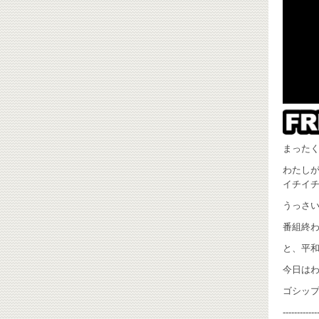
まったく
わたし
イチイチ
うっさい
番組終わ
と、平
今日は
ゴシッ
------------