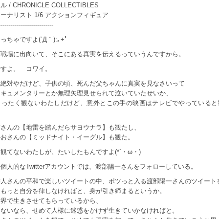
/ CHRONICLE COLLECTIBLES
ーナリスト 1/6 アクションフィギュア
----------------------------
ちゃですよ(´Д｀):｡+ﾟ
ざ戦場に出向いて、そこにある真実を伝えるっていうんですから。
ですよ。 コワイ。
は絶対やだけど、子供の頃、死んだ父ちゃんに真実を見なさいって
ドキュメンタリーとか無理矢理見せられて泣いていたせいか、
まったく観ないわたしだけど、意外とこの手の映画はテレビでやっていると
信さんの【地雷を踏んだらサヨウナラ】も観たし、
かおさんの【ミッドナイト・イーグル】も観た。
観てないわたしが、たいしたもんですよ(*´・ω・)
個人的なTwitterアカウントでは、渡部陽一さんをフォローしている。
芸人さんの平和で楽しいツイートの中、ポツっと入る渡部陽一さんのツイート
、もっと自分を律しなければと、身が引き締まるというか。
世界で生きさせてもらっているから、
きないなら、せめて人様に迷惑をかけず生きていかなければと。