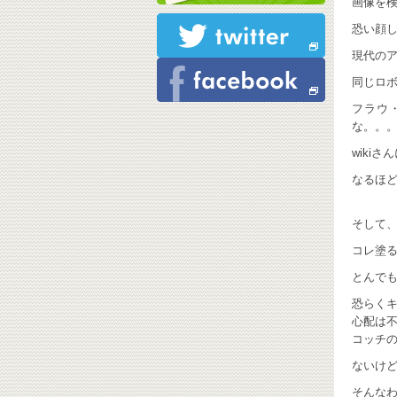
画像を検
恐い顔
現代の
同じロ
フラウ
な。。
wiki
なるほ
そして、
コレ塗る
とんでも
恐らく
心配は不
コッチの
ないけどﾟ
そんなわ