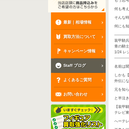
もう思考
何も考え
そんな
最新｜相場情報
何にも知
------------
買取方法について
装甲騎兵
青の騎士
キャンペーン情報
1/24 レ
------------
Staff ブログ
名前は
しかも【
よくあるご質問
外伝に
元を知ら
お問い合わせ
と半泣きで
【装甲騎
テレビ東
へーテレ