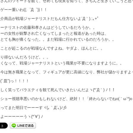
一さんのツイートを観て、せめても現実を知って、きちんと生きていこうと思
ゲーー重いわ((;゜Д゜))！！
介商品が戦場ジャーナリストだもん仕方ないよ´Д｀).:｡+ﾟ
ャーナリストの佐藤和孝さんはどうしているだろうか。。
ナーの女性が銃撃され亡くなってしまったと報道があった時は、
もとても胸が痛くなった。。まだ戦場に行かれているのだろうか。。
うことが起こるのが戦場なんですよね。ヤダよ、ほんとに。。
有り得ないんだろうけど。。。
なくなって、戦場ジャーナリストという職業が不要になりますように。。
、今は無き職業となって、フィギュアが更に高値になり、弊社が儲かりますよ
(ﾞ皿")っ！！！！
しく笑ってバラエティを観て死んでいきたいんだよヽ(*´Д｀) ﾉ！！
ショー視聴率悪いのかもしれないけど、絶対！！「終わらないでねo(｀ω´*)o
ってまた明日でーーーすヾ(｡｀Д´｡)ﾉ彡
ーーーーーうヽ(*´∀`) ﾉ