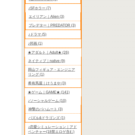
♪SFホラー (7)
エイリアン｜Alien (3)
プレデター｜PREDATOR (3)
♪ドラマ (5)
♪邦画 (1)
★アダルト｜Adult★ (26)
ネイティブ｜native (9)
岡山フィギュア・エンジニア
リング (1)
希有馬屋｜けうまや (3)
★ゲーム｜GAME★ (141)
♪ソーシャルゲーム (10)
神撃のバハムート (3)
パズル&ドラゴンズ (1)
♪恋愛シミュレーション｜アド
ベンチャー(18禁エロゲ含む)