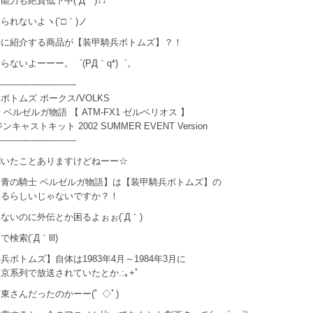
能力も絶賛低下中(´Д｀)↓↓
られないよヽ(´□｀)ノ
時に紹介する商品が【装甲騎兵ボトムズ】？！
らないよーーー。゜(PД｀q*)゜。
----------------------------
ボトムズ ボークス/VOLKS
 ベルゼルガ物語 【 ATM-FX1 ゼルベリオス 】
ジンキャストキット 2002 SUMMER EVENT Version
----------------------------
聞いたことありますけどねーー☆
青の騎士 ベルゼルガ物語】は【装甲騎兵ボトムズ】の
なるらしいじゃないですか？！
ないのに外伝とか困るよぉぉ(´Д｀)
検索(´Д｀lll)
兵ボトムズ】自体は1983年4月～1984年3月に
京系列で放送されていたとか.:｡+ﾟ
東さんだったのかーー(ﾟ ◇ﾟ)