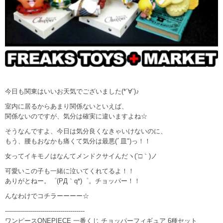
今日も関東はいいお天気でございました(*´∀`)♪
室内に居るからあまり関係ないといえば、
関係ないのですが、気分は確実に違いますよね☆
そうなんですよ、今日は気分良くなきゃいけないのに、
もう、腰もおなかも痛くて気分は最悪(ﾞ皿")っ！！
女ってイキモノはなんてメンドクサイんだヽ(´□｀)ノ
可愛いこの子も一緒に泣いてくれてるよ！！
ありがとねー。゜(PД｀q*)゜。チョッパー！！
んなわけでコチラーーーー☆
----------------------------------------
ワンピースONEPIECE 一番くじ チョッパーフィギュア 6種セット