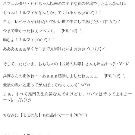
ネフェルタリ・ビビちゃん以来のステキな姫の登場でしたよね(≧ω≦)☆
もうね！！ルフィがなんとかしてくれるから(o`д´o*)！！
早く、レベッカが戦わないでいい世の中にしてあげたいヾ(*´Ａ`*)ノ
今まで辛かったねぇレベッカ。゜(PД｀q*)゜。
頼むよ！！ルフィ(o`д´o*)！！
あああぁぁぁ早くそこまで見届けたいよぉぉぉヾ(_≧Д≦)ノ
そして、ただいま、おもちゃの【片足の兵隊】さんも出品中ヽ(*・∀・)ﾉ
兵隊さんの正体ね・・あぁぁぁ感動しましたねぇぇぇ。゜(PД｀q*)゜。
最後の戦いと思ってがんばってねぇぇぇo(｀ω´*)o
まぁ、すべて尾田先生次第なんですけども、ババァは待ってますよー
ーヾ(｡｀Д´｡)ﾉ彡
ちなみに【モモの助】も出品中でーーす(★´з｀)