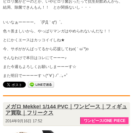
ピロリ菌がどーのとか、いやピロリ菌おったって抗生剤飲めんから、
結局、除菌できんもん！！ とか関係ないし・・・
いいなぁーーーー。゜(PД｀q*)゜。
色々羨ましいから、やっぱりマンガはやめられないんだな！！
とにかくエースはカッコイイしね★
今、サボががんばってるから応援してねo(｀ω´*)o
そんなわけで本日はコレにてーーー♪
また今週もよろしくお願いしまーーーす☆
また明日でーーーーすヽ(*´∀`) ﾉﾟ.:｡+ﾟ
メガロ Mekke! 1/144 PVC｜ワンピース｜フィギュ
ア買取｜フリークス
ワンピース/ONE PIECE
2014年9月16日 17:52