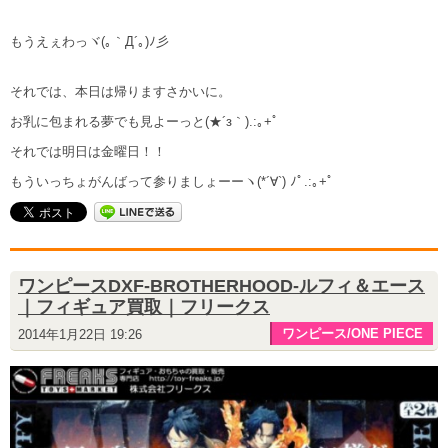
もうえぇわっヾ(｡｀Д´｡)ﾉ彡
それでは、本日は帰りますさかいに。
お乳に包まれる夢でも見よーっと(★´з｀).:｡+ﾟ
それでは明日は金曜日！！
もういっちょがんばって参りましょーーヽ(*´∀`) ﾉﾟ.:｡+ﾟ
ワンピースDXF-BROTHERHOOD-ルフィ＆エース
｜フィギュア買取｜フリークス
ワンピース/ONE PIECE
2014年1月22日 19:26