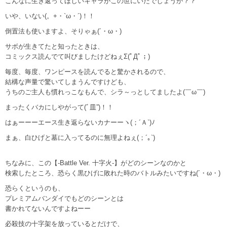
こんなに生き返ってほしいキャラがこの世にいたでしょうか？？
いや、いない(。+・`ω・´)！！
倒置法も使いますよ、そりゃぁ(´・ω・)
サボが生きてたと知ったときは、
コミックス読んでて叫びましたけどねぇΣ(ﾟДﾟ；)
毎度、毎度、ワンピースを読んでると驚かされるので、
結構な声量で驚いてしまうんですけども、
うちのご主人も慣れっこなもんで、シラ～っとしてましたよ(￣ω￣)
まったくバカにしやがって(ﾞ皿”)！！
はぁーーーエース生き返らないカナーーヽ(；´Ａ`)ﾉ
まぁ、白ひげと墓に入ってるのに無理よねぇ(；´｡`)
ちなみに、この【-Battle Ver. 十字火-】がどのシーンなのかと
検索したところ、恐らく黒ひげに敗れた時のバトルみたいですね(´・ω・)
恐らくというのも、
プレミアムバンダイでもどのシーンとは
書かれてないんですよねーー
必殺技の十字架を放っているとだけで、