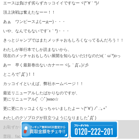
エースは負けず劣らずカッコイイですなーヾ(*´∀｀*)ﾉ
頂上決戦は奮えたなーー！！
あぁ ワンピースよ(;ーдー)・・・
いや、なんでもないです´ｪ｀*)・・・
きっとジャンプではまたメッチャおもしろくなってるんだろう！！
わたしが単行本でしか読まないから、
現在のメッチャおもしろい展開を知らないだけなのだo(｀ω´*)oっ
あー 早く最新巻出ないカナーーヾ(｡｀Д´｡)ﾉ彡
ところでﾟДﾟ)！！
カッコイイといえば、弊社ホームページ！！
最近リニューアルしたばかりなのですが、
更にリニューアル(ﾟ ◇ﾟ)wao☆
更に更にカッコよくなっちゃいましたよーヽ(*´∀`) ﾉﾟ.:｡+ﾟ
わたしのクソブログが目立つようになりましたﾟДﾟ)
お恥ずかしい(´Д｀lll).:｡+ﾟ
普段、facebookで読んでくれている方も、