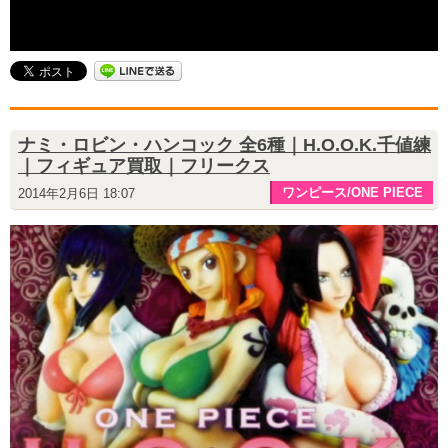
ナミ・ロビン・ハンコック 全6種｜H.O.O.K.千値練
｜フィギュア買取｜フリークス
ワンピース/ONE PIECE
2014年2月6日 18:07