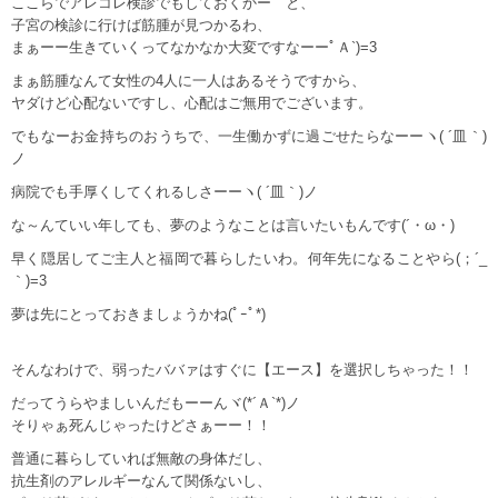
ここらでアレコレ検診でもしておくかー と、
子宮の検診に行けば筋腫が見つかるわ、
まぁーー生きていくってなかなか大変ですなーーﾟＡ`)=3
まぁ筋腫なんて女性の4人に一人はあるそうですから、
ヤダけど心配ないですし、心配はご無用でございます。
でもなーお金持ちのおうちで、一生働かずに過ごせたらなーーヽ( ´皿｀)
ノ
病院でも手厚くしてくれるしさーーヽ( ´皿｀)ノ
な～んていい年しても、夢のようなことは言いたいもんです(´・ω・)
早く隠居してご主人と福岡で暮らしたいわ。何年先になることやら(；´_
｀)=3
夢は先にとっておきましょうかね(ﾟｰﾟ*)
そんなわけで、弱ったババァはすぐに【エース】を選択しちゃった！！
だってうらやましいんだもーーんヾ(*´Ａ`*)ノ
そりゃぁ死んじゃったけどさぁーー！！
普通に暮らしていれば無敵の身体だし、
抗生剤のアレルギーなんて関係ないし、