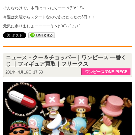
そんなわけで、本日はコレにてーーヾ(*´∀｀*)ﾉ
今週は火曜からスタートなのであとたったの3日！！
元気に参りましょーーーーうヽ(*´∀`) ﾉﾟ.:｡+ﾟ
ニュース・クー＆チョッパー｜ワンピース 一番く
じ ｜フィギュア買取｜フリークス
ワンピース/ONE PIECE
2014年4月16日 17:53