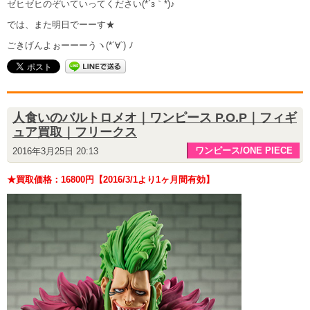
ゼヒゼヒのぞいていってください(*´з｀*)♪
では、また明日でーーす★
ごきげんよぉーーーうヽ(*´∀`) ﾉ
人食いのバルトロメオ｜ワンピース P.O.P｜フィギ
ュア買取｜フリークス
ワンピース/ONE PIECE
2016年3月25日 20:13
★買取価格：16800円【2016/3/1より1ヶ月間有効】