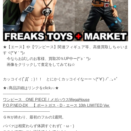
★【エース】や【ワンピース】関連フィギュア等、高価買取しちゃいま
すヾ(*´∀｀*)♪
今ならお試しのお客様、買取20％UP中ー(*´з｀*)♪
画像をクリックして査定をしてみてね☆
カッコイイ(ﾟДﾟ；)！！ とにかくカッコイイなーーヽ(*´∀`) ﾉﾟ.:｡+ﾟ
★↓商品詳細はリンクをclick♪↓★
----------------------------------------
ワンピース ONE PIECE / メガハウスMegaHouse
P.O.P.NEO-DX 【 ポートガス・D・エース 10th LIMITED Ver.
----------------------------------------
ＧＷが終わり、最初のフルの1週間。
ババァは相変わらず体調すぐれず(´・ω・)