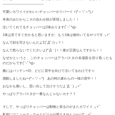
----------------------------------------
可愛いカワイイかわいいチョッパーがイパーイヾ(*＞▽＜*)ノ
本体のみだからこその合わせ技が実現しました！！
泣いてくれてるチョッパーは2体おります(ﾟｰﾟ*q)♪
1体は見てすぐ分かると思いますが、もう1体は後向いてるやつです.:｡+ﾟ
なんで顔を写さないんだよΣ(ﾟДﾟﾉ)っ？！
なんて怒らないでくださいよ(*´Д｀)！！後が正面なんですから！！
なぜかというと、このチョッパーはアラバスタの名場面を切り取ったも
のだからです(ﾟｰﾟ*q)♪
腕にはバッテン×印、ビビに背中を向けて泣いてるわけです☆
感動しましたねー(*＞▽＜*) あの時の麦わらの一味の背中！！
おなかも痛いし、思い出して泣けそうだよ´Д｀).:｡+ﾟ
やっぱりアラバスタが一番なんじゃないカナ？？
そして、やっぱりチョッパーは動物と居るのがまたカワイイ.:｡+ﾟ
私的にはニュース・クーとビリーが堪りません☆ω☆)*.:｡+ﾟ