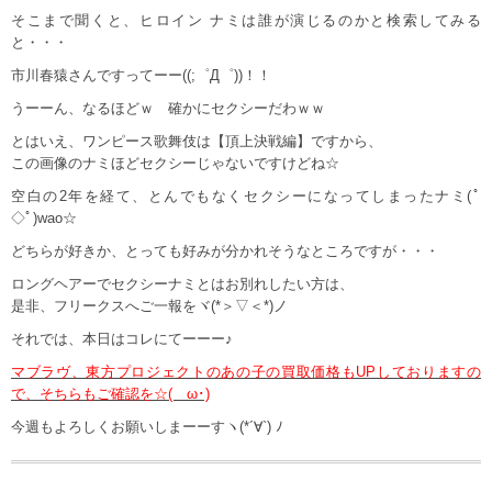
そこまで聞くと、ヒロイン ナミは誰が演じるのかと検索してみる
と・・・
市川春猿さんですってーー((;゜Д゜))！！
うーーん、なるほどｗ 確かにセクシーだわｗｗ
とはいえ、ワンピース歌舞伎は【頂上決戦編】ですから、
この画像のナミほどセクシーじゃないですけどね☆
空白の2年を経て、とんでもなくセクシーになってしまったナミ(ﾟ
◇ﾟ)wao☆
どちらが好きか、とっても好みが分かれそうなところですが・・・
ロングヘアーでセクシーナミとはお別れしたい方は、
是非、フリークスへご一報をヾ(*＞▽＜*)ノ
それでは、本日はコレにてーーー♪
マブラヴ、東方プロジェクトのあの子の買取価格もUPしておりますの
で、そちらもご確認を☆(ゝω･)
今週もよろしくお願いしまーーすヽ(*´∀`) ﾉ