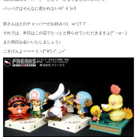
パッパグはそんなに惹かれないやﾟＡ`)=3
皆さんはどのチョッパーがお好み☆(ゝω･)？？
それでは、本日はこの辺でとっとと帰らせていただきますよ(*´・ω・)
また明日お会いいたしましょう♪
ごきげんよーーーうヽ(*´∀`) ﾉﾟ.:｡+ﾟ