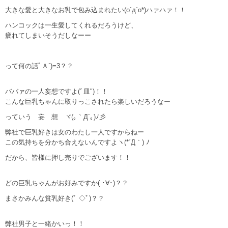
大きな愛と大きなお乳で包み込まれたい(o`д´o*)ハァハァ！！
ハンコックは一生愛してくれるだろうけど、
疲れてしまいそうだしなーー
って何の話ﾟＡ`)=3？？
ババァの一人妄想ですよ(ﾞ皿")！！
こんな巨乳ちゃんに取りっこされたら楽しいだろうなー
っていう 妄 想 ヾ(｡｀Д´｡)ﾉ彡
弊社で巨乳好きは女のわたし一人ですからねー
この気持ちを分かち合えないんですよヽ(*´Д｀) ﾉ
だから、皆様に押し売りでございます！！
どの巨乳ちゃんがお好みですか( ･∀･)？？
まさかみんな貧乳好き(ﾟ ◇ﾟ)？？
弊社男子と一緒かいっ！！