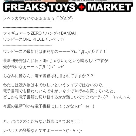
レベッカやないかぁぁぁぁ.:｡+ﾟ(o`д´o*)
----------------------------------------
フィギュアーツZERO / バンダイBANDAI
ワンピースONE PIECE / レベッカ
----------------------------------------
ワンピースの最新刊はまだなのーーーヾ(｡｀Д´｡)ﾉ彡？？！
最新刊発売は7月1日～3日じゃないかという噂らしいですが、
先が長いなぁーーヽ(*´Д｀) ﾉﾟ.:｡+ﾟ
ちなみに皆さん、電子書籍は利用されてますか？？
わたしは読み物は本で欲しいというタイプではないので、
電子書籍でも構わないんですが、今まで単行本を買っていると、
どこから電子書籍に切り替えるかが難しいですよねー(*- -)(*_ _)ぅんぅん
今度の最新刊から電子書籍にしようかなぁ(*´・ω・)
と、ババァのくだらない戯言はさておき！！
レベッカの登場なんですよーーーヽ(*・∀・)ﾉ