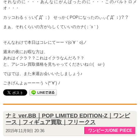
それなのに・・・あんなにがんばったのに・・・このバルトロメ
オ・・・
カッコわるぅぅい(ﾟДﾟ；) せっかくPOPになったのぃぃ(ﾟДﾟ；)？？
まぁ、それくらいの方がらしくていいのカナ(；´з｀)
そんなわけで本日はコレにてーーヾ(o´∀｀o)ノ
週末の夜にお暇な方は、
あれはイクラ？？これはイクラなんだろ？？
と、アレコレ買取価格を見ちゃってくださいね☆(ゝω･)
ではでは、また来週お会いいたしましょう♪
ごきげんよぉーーーうヽ(*´∀`) ﾉ
ナミ ver.BB｜POP LIMITED EDITION-Z｜ワンピ
ース｜フィギュア買取｜フリークス
ワンピース/ONE PIECE
2015年11月9日 20:36