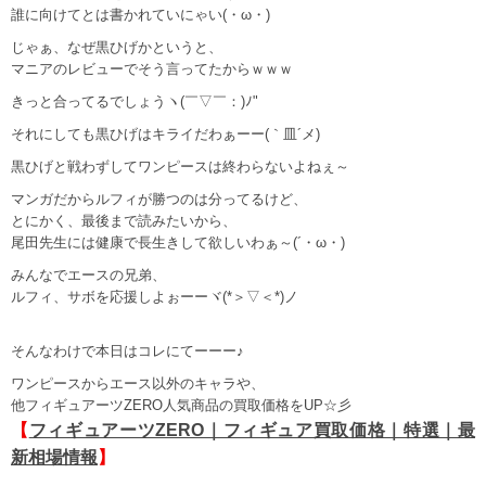
誰に向けてとは書かれていにゃい(・ω・)
じゃぁ、なぜ黒ひげかというと、
マニアのレビューでそう言ってたからｗｗｗ
きっと合ってるでしょうヽ(￣▽￣：)ﾉ"
それにしても黒ひげはキライだわぁーー(｀皿´メ)
黒ひげと戦わずしてワンピースは終わらないよねぇ～
マンガだからルフィが勝つのは分ってるけど、
とにかく、最後まで読みたいから、
尾田先生には健康で長生きして欲しいわぁ～(´・ω・)
みんなでエースの兄弟、
ルフィ、サボを応援しよぉーーヾ(*＞▽＜*)ノ
そんなわけで本日はコレにてーーー♪
ワンピースからエース以外のキャラや、
他フィギュアーツZERO人気商品の買取価格をUP☆彡
【
フィギュアーツZERO｜フィギュア買取価格｜特選｜最
新相場情報
】