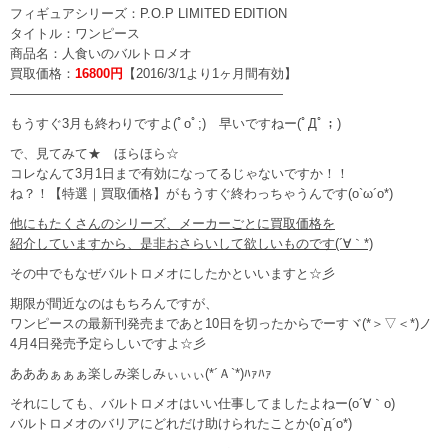
フィギュアシリーズ：P.O.P LIMITED EDITION
タイトル：ワンピース
商品名：人食いのバルトロメオ
買取価格：
16800円
【2016/3/1より1ヶ月間有効】
—————————————————————
もうすぐ3月も終わりですよ(ﾟoﾟ;) 早いですねー(ﾟДﾟ；)
で、見てみて★ ほらほら☆
コレなんて3月1日まで有効になってるじゃないですか！！
ね？！【特選｜買取価格】がもうすぐ終わっちゃうんです(o`ω´o*)
他にもたくさんのシリーズ、メーカーごとに買取価格を
紹介していますから、是非おさらいして欲しいものです(´∀｀*)
その中でもなぜバルトロメオにしたかといいますと☆彡
期限が間近なのはもちろんですが、
ワンピースの最新刊発売まであと10日を切ったからでーすヾ(*＞▽＜*)ノ
4月4日発売予定らしいですよ☆彡
あああぁぁぁ楽しみ楽しみぃぃぃ(*´Ａ`*)ﾊｧﾊｧ
それにしても、バルトロメオはいい仕事してましたよねー(o´∀｀o)
バルトロメオのバリアにどれだけ助けられたことか(o`д´o*)