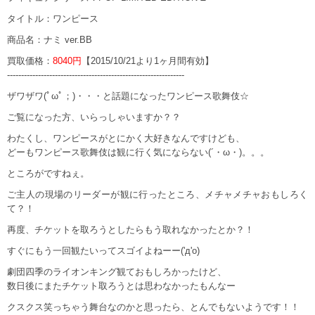
タイトル：ワンピース
商品名：ナミ ver.BB
買取価格：
8040円
【2015/10/21より1ヶ月間有効】
---------------------------------------------------------------
ザワザワ(ﾟωﾟ；)・・・と話題になったワンピース歌舞伎☆
ご覧になった方、いらっしゃいますか？？
わたくし、ワンピースがとにかく大好きなんですけども、
どーもワンピース歌舞伎は観に行く気にならない(´・ω・)。。。
ところがですねぇ。
ご主人の現場のリーダーが観に行ったところ、メチャメチャおもしろく
て？！
再度、チケットを取ろうとしたらもう取れなかったとか？！
すぐにもう一回観たいってスゴイよねーー('д'o)
劇団四季のライオンキング観ておもしろかったけど、
数日後にまたチケット取ろうとは思わなかったもんなー
クスクス笑っちゃう舞台なのかと思ったら、とんでもないようです！！