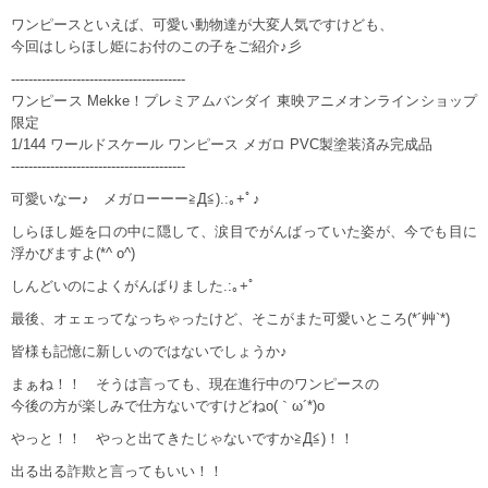
ワンピースといえば、可愛い動物達が大変人気ですけども、
今回はしらほし姫にお付のこの子をご紹介♪彡
----------------------------------------
ワンピース Mekke！プレミアムバンダイ 東映アニメオンラインショップ
限定
1/144 ワールドスケール ワンピース メガロ PVC製塗装済み完成品
----------------------------------------
可愛いなー♪ メガローーー≧Д≦).:｡+ﾟ♪
しらほし姫を口の中に隠して、涙目でがんばっていた姿が、今でも目に
浮かびますよ(*^ o^)
しんどいのによくがんばりました.:｡+ﾟ
最後、オェェってなっちゃったけど、そこがまた可愛いところ(*´艸`*)
皆様も記憶に新しいのではないでしょうか♪
まぁね！！ そうは言っても、現在進行中のワンピースの
今後の方が楽しみで仕方ないですけどねo(｀ω´*)o
やっと！！ やっと出てきたじゃないですか≧Д≦)！！
出る出る詐欺と言ってもいい！！