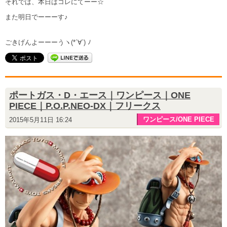
それでは、本日はコレにてーー☆
また明日でーーーす♪
ごきげんよーーーうヽ(*´∀`) ﾉ
ポートガス・D・エース｜ワンピース｜ONE
PIECE｜P.O.P.NEO-DX｜フリークス
ワンピース/ONE PIECE
2015年5月11日 16:24