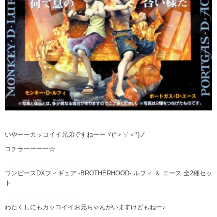
いやーーカッコイイ兄弟ですねーーヾ(*＞▽＜*)ノ
コチラーーーー☆
----------------------------------------
ワンピースDXフィギュア -BROTHERHOOD- ルフィ ＆ エース 全2種セッ
ト
----------------------------------------
わたくしにもカッコイイお兄ちゃんがいますけどもねー♪