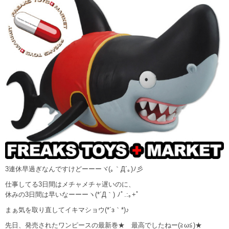
3連休早過ぎなんですけどーーーヾ(｡｀Д´｡)ﾉ彡
仕事してる3日間はメチャメチャ遅いのに、
休みの3日間は早いなーーーヽ(*´Д｀) ﾉﾟ.:｡+ﾟ
まぁ気を取り直してイキマショウ(*´з｀*)♪
先日、発売されたワンピースの最新巻★ 最高でしたねー(≧ω≦)★