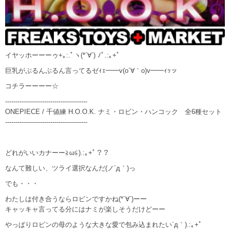
イヤッホーーーゥ+｡:.ﾟヽ(*´∀`) ﾉﾟ.:｡+ﾟ
巨乳がぷるんぷるん言ってるゼｨｪ━━v(o´∀｀o)v━━ｨｯッ
コチラーーーー☆
----------------------------------------
ONEPIECE / 千値練 H.O.O.K. ナミ・ロビン・ハンコック 全6種セット
----------------------------------------
どれがいいカナーー≧ω≦).:｡+ﾟ？？
なんて難しい、ツライ選択なんだ(ノ´д｀)っ
でも・・・
わたしは付き合うならロビンですかね(*´∀`)ーー
キャッキャ言ってる分にはナミが楽しそうだけどーー
やっぱりロビンの母のような大きな愛で包み込まれたい´д｀).:｡+ﾟ