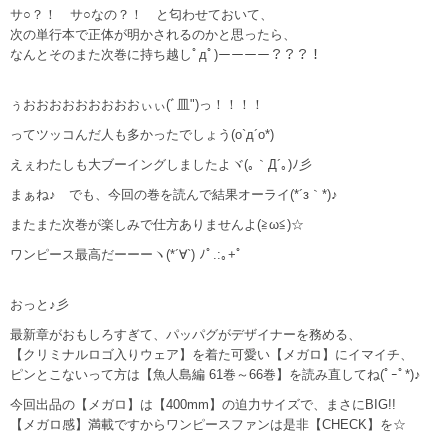
サ○？！ サ○なの？！ と匂わせておいて、
次の単行本で正体が明かされるのかと思ったら、
なんとそのまた次巻に持ち越しﾟдﾟ)ーーーー？？？！
ぅおおおおおおおおおぃぃ(ﾞ皿")っ！！！！
ってツッコんだ人も多かったでしょう(o`д´o*)
えぇわたしも大ブーイングしましたよヾ(｡｀Д´｡)ﾉ彡
まぁね♪ でも、今回の巻を読んで結果オーライ(*´з｀*)♪
またまた次巻が楽しみで仕方ありませんよ(≧ω≦)☆
ワンピース最高だーーーヽ(*´∀`) ﾉﾟ.:｡+ﾟ
おっと♪彡
最新章がおもしろすぎて、パッパグがデザイナーを務める、
【クリミナルロゴ入りウェア】を着た可愛い【メガロ】にイマイチ、
ピンとこないって方は【魚人島編 61巻～66巻】を読み直してね(ﾟｰﾟ*)♪
今回出品の【メガロ】は【400mm】の迫力サイズで、まさにBIG!!
【メガロ感】満載ですからワンピースファンは是非【CHECK】を☆