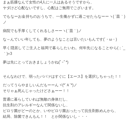
まぁ筋腫なんて女性の4人に一人はあるそうですから、
ヤダけど心配ないですし、心配はご無用でございます。
でもなーお金持ちのおうちで、一生働かずに過ごせたらなーーヽ( ´皿｀)
ノ
病院でも手厚くしてくれるしさーーヽ( ´皿｀)ノ
な～んていい年しても、夢のようなことは言いたいもんです(´・ω・)
早く隠居してご主人と福岡で暮らしたいわ。何年先になることやら(；´_
｀)=3
夢は先にとっておきましょうかね(ﾟｰﾟ*)
そんなわけで、弱ったババァはすぐに【エース】を選択しちゃった！！
だってうらやましいんだもーーんヾ(*´Ａ`*)ノ
そりゃぁ死んじゃったけどさぁーー！！
普通に暮らしていれば無敵の身体だし、
抗生剤のアレルギーなんて関係ないし、
ピロリ菌がどーのとか、いやピロリ菌おったって抗生剤飲めんから、
結局、除菌できんもん！！ とか関係ないし・・・