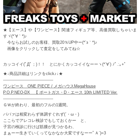
★【エース】や【ワンピース】関連フィギュア等、高価買取しちゃいま
すヾ(*´∀｀*)♪
今ならお試しのお客様、買取20％UP中ー(*´з｀*)♪
画像をクリックして査定をしてみてね☆
カッコイイ(ﾟДﾟ；)！！ とにかくカッコイイなーーヽ(*´∀`) ﾉﾟ.:｡+ﾟ
★↓商品詳細はリンクをclick♪↓★
----------------------------------------
ワンピース ONE PIECE / メガハウスMegaHouse
P.O.P.NEO-DX 【 ポートガス・D・エース 10th LIMITED Ver.
----------------------------------------
ＧＷが終わり、最初のフルの1週間。
ババァは相変わらず体調すぐれず(´・ω・)
ここらでアレコレ検診でもしておくかー と、
子宮の検診に行けば筋腫が見つかるわ、
まぁーー生きていくってなかなか大変ですなーーﾟＡ`)=3