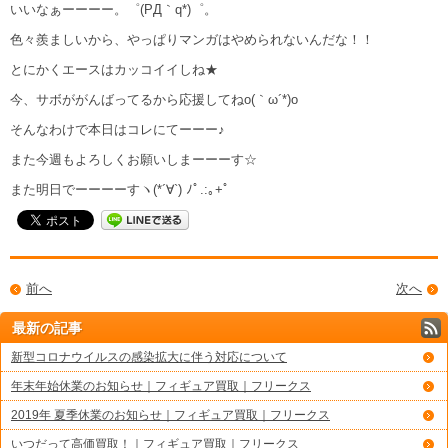
いいなぁーーーー。゜(PД｀q*)゜。
色々羨ましいから、やっぱりマンガはやめられないんだな！！
とにかくエースはカッコイイしね★
今、サボががんばってるから応援してねo(｀ω´*)o
そんなわけで本日はコレにてーーー♪
また今週もよろしくお願いしまーーーす☆
また明日でーーーーすヽ(*´∀`) ﾉﾟ.:｡+ﾟ
前へ
次へ
最新の記事
新型コロナウイルスの感染拡大に伴う対応について
年末年始休業のお知らせ｜フィギュア買取｜フリークス
2019年 夏季休業のお知らせ｜フィギュア買取｜フリークス
いつだって高価買取！｜フィギュア買取｜フリークス