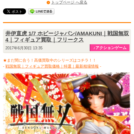
トップページ へ戻る
井伊直虎 1/7 ホビージャパン/AMAKUNI｜戦国無双
4｜フィギュア買取｜フリークス
♪アクションゲーム
2017年6月30日 13:35
★まだ間に合う！高価買取中のシリーズはコチラ！！
-
戦国無双｜フィギュア買取価格｜特選｜最新相場情報
-