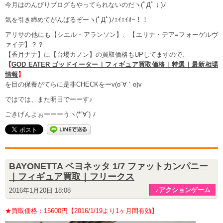
今月はのんびりブログもやってられないのだヽ(ﾟДﾟ；)ﾉ
気を引き締めてがんばるぞーヽ(ﾟДﾟ)ﾉｴｲｴｲｵｰ！！
アリサの他にも【シエル・アランソン】、【エリナ・デア=フォーゲルヴ
ァイデ】？？
【香月ナナ】に【台場カノン】の買取価格もUPしてますので、
【
GOD EATER ゴッドイーター｜フィギュア買取価格｜特選｜最新相場
情報
】
を目の保養がてらに是非CHECKをーv(o´∀｀o)v
ではでは、また明日でーーす♪
ごきげんよぉーーーうヽ(*´∀`) ﾉ
BAYONETTA ベヨネッタ 1/7 ファットカンパニー
｜フィギュア買取｜フリークス
♪アクションゲーム
2016年1月20日 18:08
★買取価格：15600円【2016/1/19より1ヶ月間有効】