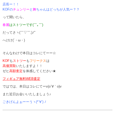
店長ー！！
KOFの
チュンリー
と
舞
ちゃんはどっちが人気ー？？
って聞いたら、
春麗
はストツーです(￣｡￣)
だってさヽ(￣▽￣;)ﾉ"
へけけ(´・ω・)
そんなわけで本日はコレにてーー☆
KOF
も
ストツー
も
フリークス
は
高価買取
いたしますよ！！
ゼヒ
高額査定
を体感してください★
フィギュア無料WEB査定
ではでは、本日はコレにてーv(o´∀｀o)v
また近日お会いいたしましょう♪
ごきげんよぉーーうヽ(*´∀`) ﾉ