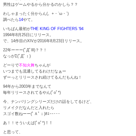
男性はゲームやるから分かるのかしら？？
わしゃまったく分からん(。+・`ω・´)
調べたら
14
やて。
いちばん最初が
THE KING OF FIGHTERS '94
1994年8月25日にリリース。
で、14作目のXIVが2016年8月23日リリース。
22年ーーー(ﾟДﾟlll)？？！
なっがΣ(ﾟДﾟ；)
どーりで
不知火舞
ちゃんが
いつまでも流通してるわけだなぁー
ずーっとリリースされ続けてるんだもんね！
94年から2003年までなんて
毎年リリースされてるやん(ﾟoﾟ*)
今、ナンバリングシリーズだけの話をしてるけど、
リメイクだなんだと入れたら
スゴイ数ねーー(ﾟＡﾟ；)ﾎｴｰｰ･･･
あ！！そういえば(ﾟoﾟ*)！！
と思って、