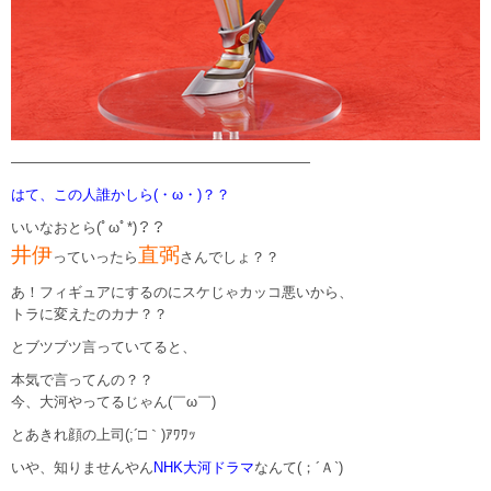
—————————————————————
はて、この人誰かしら(・ω・)？？
いいなおとら(ﾟωﾟ*)？？
井伊
直弼
っていったら
さんでしょ？？
あ！フィギュアにするのにスケじゃカッコ悪いから、
トラに変えたのカナ？？
とブツブツ言っていてると、
本気で言ってんの？？
今、大河やってるじゃん(￣ω￣)
とあきれ顔の上司(;´□｀)ｱﾜﾜｯ
いや、知りませんやん
NHK大河ドラマ
なんて(；´Ａ`)