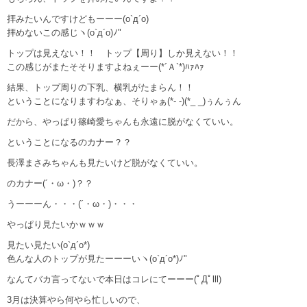
拝みたいんですけどもーーー(o`д´o)
拝めないこの感じヽ(o`д´o)ﾉ"
トップは見えない！！ トップ【周り】しか見えない！！
この感じがまたそそりますよねぇーー(*´Ａ`*)ﾊｧﾊｧ
結果、トップ周りの下乳、横乳がたまらん！！
ということになりますわなぁ、そりゃぁ(*- -)(*_ _)ぅんぅん
だから、やっぱり篠崎愛ちゃんも永遠に脱がなくていい。
ということになるのカナー？？
長澤まさみちゃんも見たいけど脱がなくていい。
のカナー(´・ω・)？？
うーーーん・・・(´・ω・)・・・
やっぱり見たいかｗｗｗ
見たい見たい(o`д´o*)
色んな人のトップが見たーーーいヽ(o`д´o*)ﾉ"
なんてバカ言ってないで本日はコレにてーーー(ﾟДﾟlll)
3月は決算やら何やら忙しいので、