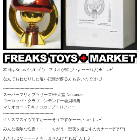
本日はXmasイヴ(ﾟoﾟ*) マリオが欲しいよーー≧Д≦)★ﾟ.:｡+ﾟ
なんておねだりした遠い記憶が蘇る方も多いのでは♪彡
----------------------------------------
スーパーマリオブラザーズ/任天堂 Nintendo
ヨーロッパ・クラブニンテンドー会員特典
マリオカート7 キノコカップトロフィー
----------------------------------------
クリスマスイヴですかーーそうですかーー(・ω・).:｡+ﾟ
みんな素敵な性夜・・・ ちがう、聖夜を過ごすのカナーー(*´艸`*)
わたしはなーーーんもしませんけどもねﾟＡ`)=3