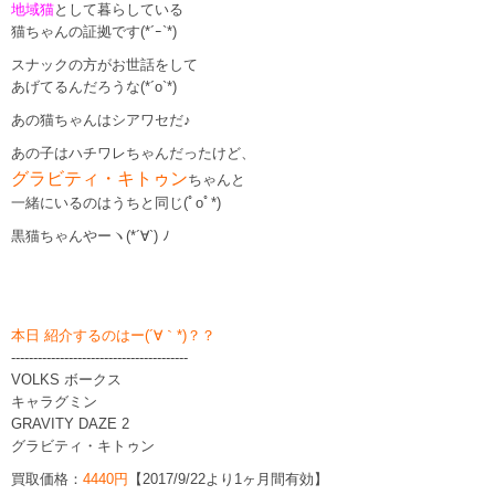
地域猫
として暮らしている
猫ちゃんの証拠です(*´ｰ`*)
スナックの方がお世話をして
あげてるんだろうな(*´o`*)
あの猫ちゃんはシアワセだ♪
あの子はハチワレちゃんだったけど、
グラビティ・キトゥン
ちゃんと
一緒にいるのはうちと同じ(ﾟoﾟ*)
黒猫ちゃんやーヽ(*´∀`) ﾉ
本日 紹介するのはー(´∀｀*)？？
----------------------------------------
VOLKS ボークス
キャラグミン
GRAVITY DAZE 2
グラビティ・キトゥン
買取価格：
4440円
【2017/9/22より1ヶ月間有効】