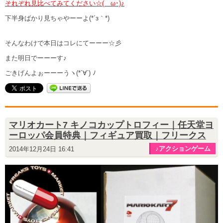
それぞれ見比べてみてください☆(ゝω･)♪
下半身ばかり見ちゃやーーよ(*´з｀*)
そんなわけで本日はコレにてーーー☆彡
また明日でーーーす♪
ごきげんよぉーーーうヽ(*´∀`) ﾉ
マリオカート7 キノコカップトロフィー｜任天堂ヨ
ーロッパ会員特典｜フィギュア買取｜フリークス
♪アクションゲーム
2014年12月24日 16:41