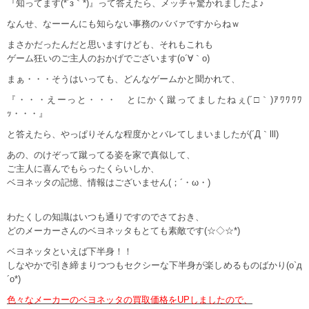
『知ってます(*´з｀*)』って答えたら、メッチャ驚かれましたよ♪
なんせ、なーーんにも知らない事務のババァですからねｗ
まさかだったんだと思いますけども、それもこれも
ゲーム狂いのご主人のおかげでございます(o´∀｀o)
まぁ・・・そうはいっても、どんなゲームかと聞かれて、
『・・・えーっと・・・ とにかく蹴ってましたねぇ(´□｀)ｱﾜﾜﾜﾜ
ｯ・・・』
と答えたら、やっぱりそんな程度かとバレてしまいましたが(´Д｀lll)
あの、のけぞって蹴ってる姿を家で真似して、
ご主人に喜んでもらったくらいしか、
ベヨネッタの記憶、情報はございません(；´・ω・)
わたくしの知識はいつも通りですのでさておき、
どのメーカーさんのベヨネッタもとても素敵です(☆◇☆*)
ベヨネッタといえば下半身！！
しなやかで引き締まりつつもセクシーな下半身が楽しめるものばかり(o`д
´o*)
色々なメーカーのベヨネッタの買取価格をUPしましたので、