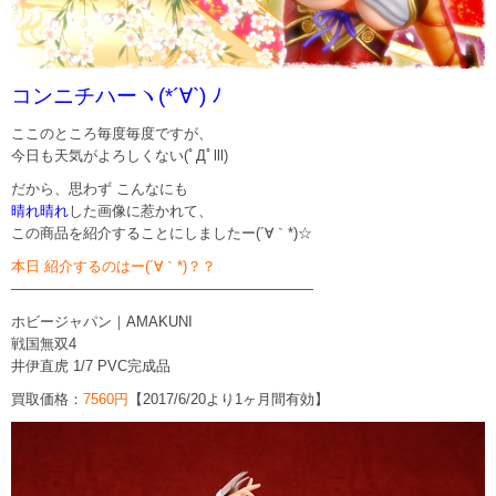
コンニチハーヽ(*´∀`) ﾉ
ここのところ毎度毎度ですが、
今日も天気がよろしくない(ﾟДﾟlll)
だから、思わず こんなにも
晴れ晴れ
した画像に惹かれて、
この商品を紹介することにしましたー(´∀｀*)☆
本日 紹介するのはー(´∀｀*)？？
—————————————————————
ホビージャパン｜AMAKUNI
戦国無双4
井伊直虎 1/7 PVC完成品
買取価格：
7560円
【2017/6/20より1ヶ月間有効】