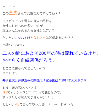
ところで、
直虎
この
さんて女性なんですってね？！
フィギュアって過去の偉人の男性を
女性にしたものが多いですが、
直虎さんはそのまんま女性とは(ﾟ∀ﾟ*)
だいたい、
なおすけ
と
なおとら
は関係あるのか？？
と調べてみたら、
二人の間におよそ200年の時は流れているけど、
おそらく血縁関係だろう。
とここに書かれてました(ﾟoﾟ*)
ココ↓
↓
に。
井伊直虎と井伊直弼の関係は？家系図は？2017年大河ドラマ
もう、頭の悪いババァは
3行
でオナシャス(;￣ω￣) って感じなので、
ザックリしか読んでませんが(；´з｀)
わしゃ、
2行
で言ってやったぜ(。+・`ω・´)ｼｬｷｰﾝ☆