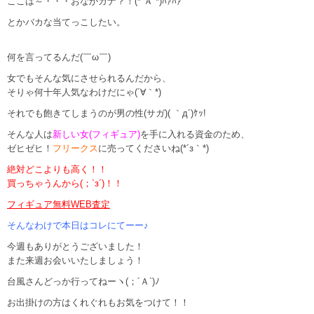
ここは～・・・おなかカナ？！(*´Ａ`*)ﾊｧﾊｧ
とかバカな当てっこしたい。
何を言ってるんだ(￣ω￣)
女でもそんな気にさせられるんだから、
そりゃ何十年人気なわけだにゃ(´∀｀*)
それでも飽きてしまうのが男の性(サガ)( ｀д´)ｹｯ!
そんな人は
新しい女(フィギュア)
を手に入れる資金のため、
ゼヒゼヒ！
フリークス
に売ってくださいね(*´з｀*)
絶対どこよりも高く！！
買っちゃうんから(；`з´)！！
フィギュア無料WEB査定
そんなわけで本日はコレにてーー♪
今週もありがとうございました！
また来週お会いいたしましょう！
台風さんどっか行ってねーヽ(；´Ａ`)ﾉ
お出掛けの方はくれぐれもお気をつけて！！