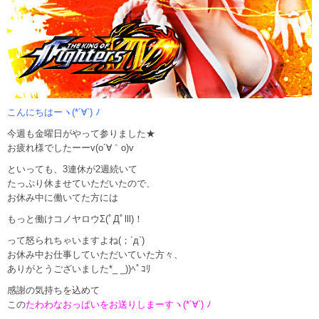
こんにちはーヽ(*´∀`) ﾉ
今週も金曜日がやって参りました★
お疲れ様でしたーーv(o´∀｀o)v
といっても、3連休が2週続いて
たっぷり休ませていただいたので、
お休み中に働いてた方には
もっと働けコノヤロウΣ(ﾟДﾟlll)！
って怒られちゃいますよね(；´д`)
お休み中お仕事していただいていた方々、
ありがとうございました*_ _))ﾍﾟｺﾘ
感謝の気持ちを込めて
この
たわわなおっぱいをお送りしまーすヽ(*´∀`) ﾉ