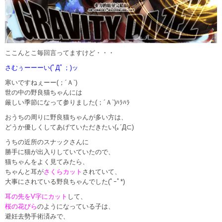
ここんとこ毎回言ってますけど・・・
さむぅーーーい(ﾟДﾟ；)ッ
寒いですねぇーー(；´Ａ`)
世の中の野良猫ちゃんには
厳しい季節になって参りました(；´Ａ`)ﾊﾗﾊﾗ
おうちの周りに野良猫ちゃんが多い方は、
どうか優しくしてあげていただきたい(｡´Д⊂)
うちの近所のスナックさんに
勝手に猫が出入りしていていたので、
猫ちゃんをよく見てみたら、
ちゃんと耳が
さくらカット
されていて、
大事にされている野良ちゃんでした(ﾟｰﾟ*)
耳の先をV字にカット
して、
桜の花びら
のようになっている子は、
避妊去勢手術済みで、