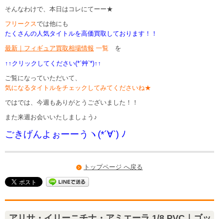
そんなわけで、本日はコレにてーー★
フリークス
では他にも
たくさんの人気タイトルを高価買取しております！！
最新｜フィギュア買取相場情報
一覧
を
↑↑クリックしてください(*´艸`*)↑↑
ご覧になっていただいて、
気になるタイトルをチェックしてみてくださいね★
ではでは、今週もありがとうございました！！
また来週お会いいたしましょう♪
ごきげんよぉーーうヽ(*´∀`) ﾉ
トップページ へ戻る
アリサ・イリーニチナ・アミエーラ 1/8 PVC｜ゴッ