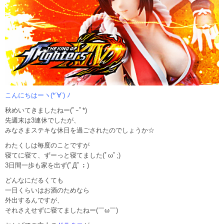
こんにちはーヽ(*´∀`) ﾉ
秋めいてきましたねー(ﾟｰﾟ*)
先週末は3連休でしたが、
みなさまステキな休日を過ごされたのでしょうか☆
わたくしは毎度のことですが
寝てに寝て、ずーっと寝てました(ﾟωﾟ;)
3日間一歩も家を出ず(ﾟДﾟ；)
どんなにだるくても
一日くらいはお酒のためなら
外出するんですが、
それさえせずに寝てましたねー(￣ω￣)