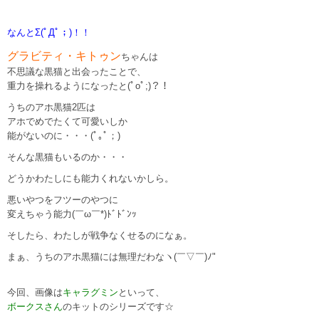
なんとΣ(ﾟДﾟ；)！！
グラビティ・キトゥン
ちゃんは
不思議な黒猫と出会ったことで、
重力を操れるようになったと(ﾟoﾟ;)？！
うちのアホ黒猫2匹は
アホでめでたくて可愛いしか
能がないのに・・・(ﾟ｡ﾟ；)
そんな黒猫もいるのか・・・
どうかわたしにも能力くれないかしら。
悪いやつをフツーのやつに
変えちゃう能力(￣ω￣*)ﾄﾞﾄﾞﾝｯ
そしたら、わたしが戦争なくせるのになぁ。
まぁ、うちのアホ黒猫には無理だわなヽ(￣▽￣)ﾉ"
今回、画像は
キャラグミン
といって、
ボークスさん
のキットのシリーズです☆