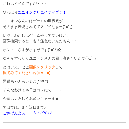
これもイイんですが・・・
やっぱり
ユニオンクリエイティブ！！
ユニオンさんのはゲームの世界観が
そのまま表現されててスゴイなぁー(ﾟoﾟ;)
いや、わたしはゲームやってないけど、
画像検索すると、もう遜色ないんだもん！！
ホント、さすがさすがです(ﾟoﾟ*)☆
なんかすっかりユニオンさんの回し者みたいだな(ﾟωﾟ;)
とはいえ、ゼヒ
画像をクリック
して
観てみてくださいね(o´∀｀o)
黒猫ちゃんもいるよ(*´艸`*)
そんなわけで本日はコレにてーー♪
今週もよろしくお願いしまーす★
ではでは、また近日まで♪
ごきげんよぉーーうヽ(*´∀`) ﾉ