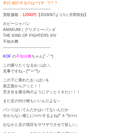
本日 紹介するのはー(´∀｀*)？？
----------------------------------------
買取価格：
12000円
【2018/9/7より1ヶ月間有効】
ホビージャパン
AMAKUNI｜グリズリーパンダ
THE KING OF FIGHTERS XIV
不知火舞
----------------------------------------
KOF
の
不知火舞
ちゃん(ﾟｰﾟ*)
この握りたくなるおっぱい。
見事ですね～(*"ー"*)♪
この下に垂れたおっぱいを
真正面からグッと！！
空き缶を握る時のようにグッとイキたい！！
また足の付け根もいいんだよな～
パンツはいてんだかはいてないんだか
分からない感じにﾊｧﾊｧするよね(*´Ａ`*)ﾊｧﾊｧ
おなかと足の境目をサワサワさせて欲しい。