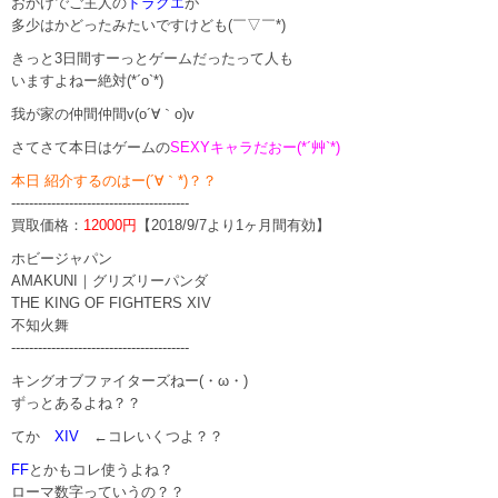
おかげでご主人の
ドラクエ
が
多少はかどったみたいですけども(￣▽￣*)
きっと3日間すーっとゲームだったって人も
いますよねー絶対(*´o`*)
我が家の仲間仲間v(o´∀｀o)v
さてさて本日はゲームの
SEXYキャラだおー(*´艸`*)
本日 紹介するのはー(´∀｀*)？？
----------------------------------------
買取価格：
12000円
【2018/9/7より1ヶ月間有効】
ホビージャパン
AMAKUNI｜グリズリーパンダ
THE KING OF FIGHTERS XIV
不知火舞
----------------------------------------
キングオブファイターズねー(・ω・)
ずっとあるよね？？
てか
XIV
←コレいくつよ？？
FF
とかもコレ使うよね？
ローマ数字っていうの？？