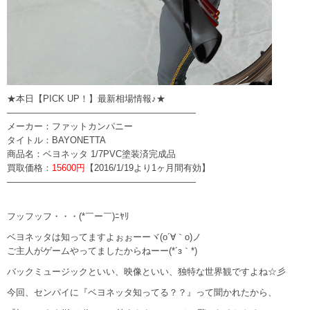
★本日【PICK UP！】最新相場情報♪★
—————————————————————
メーカー：ファットカンパニー
タイトル：BAYONETTA
商品名：ベヨネッタ 1/7PVC塗装済完成品
買取価格：
15600円
【2016/1/19より1ヶ月間有効】
—————————————————————
フッフッフ・・・(*￣ー￣)ﾆﾔﾘ
ベヨネッタは知ってますよぉぉーーヾ(o´∀｀o)ノ
ご主人がゲームやってましたからねーー(*´з｀*)
バックミュージックといい、映像といい、独特な世界観ですよね☆彡
今回、センパイに『ベヨネッタ知ってる？？』って聞かれたから、