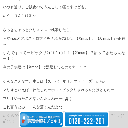
いつも通り、ご飯食べてうんこして寝ますけども。
いや、うんこは朝か。
さっきちょっとクリスマスで検索したら、
～X'masとアポストロフィを入れるのは×。【Xmas】、【X-mas】が正解
～
なんですってービックリΣ(ﾟДﾟ；)！！【X'mas】で育ってきたもんな
ー！！
今の子供達は【Xmas】で浸透してるのカナー？？
そんなこんなで、本日は【スーパーマリオブラザーズ】から♪
マリオといえば、わたしねーホントビックリされるんだけどもねー
マリオやったことないんだよねーー(ﾟДﾟ)
これ言うとみーーんな驚くんだよなーー
いくらゲームやったこと無いって言っても、マリオはやってるでしょ( ﾟ
дﾟ)？！