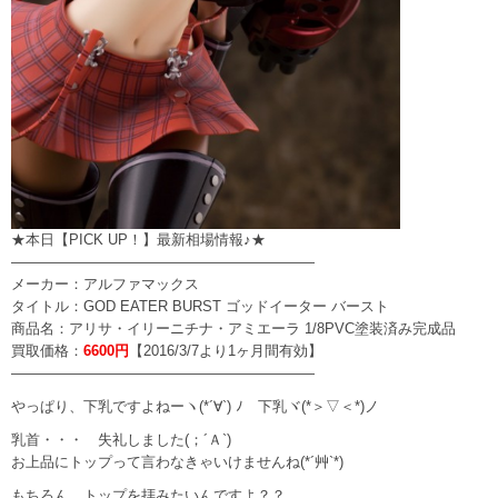
★本日【PICK UP！】最新相場情報♪★
—————————————————————
メーカー：アルファマックス
タイトル：GOD EATER BURST ゴッドイーター バースト
商品名：アリサ・イリーニチナ・アミエーラ 1/8PVC塗装済み完成品
買取価格：
6600円
【2016/3/7より1ヶ月間有効】
—————————————————————
やっぱり、下乳ですよねーヽ(*´∀`) ﾉ 下乳ヾ(*＞▽＜*)ノ
乳首・・・ 失礼しました(；´Ａ`)
お上品にトップって言わなきゃいけませんね(*´艸`*)
もちろん、トップを拝みたいんですよ？？