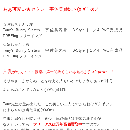
あぁ可愛い★セクシー宇佐美姉妹ヾ(o´∀｀o)ノ
☆お姉ちゃん：左
Tony's Bunny Sisters｜宇佐美深雪｜B-Style｜1／4 PVC完成品｜
FREEing フリーイング
☆妹ちゃん：右
Tony's Bunny Sisters｜宇佐美未夜｜B-Style｜1／4 PVC完成品｜
FREEing フリーイング
片乳
がねぇ・・・親指の第一間接くらいもあるよ(*´Ａ`*)ﾊｧﾊｧ！！
そりゃぁ、よからぬことを考える人もいるでしょうなぁ～(*´艸`*)
よからぬことではないか(o`∀´o;))ｱｾｱｾ
Tony先生が生み出した、この美しい二人ですからね(☆∀☆*)ｷﾗｷﾗ
たまらんのは当たり前(o`ω´o*)
年末に紹介した時より、多少、買取価格は下落気味ですが、
なんといっても、
フリークスは万年高価買取中
ですので♪