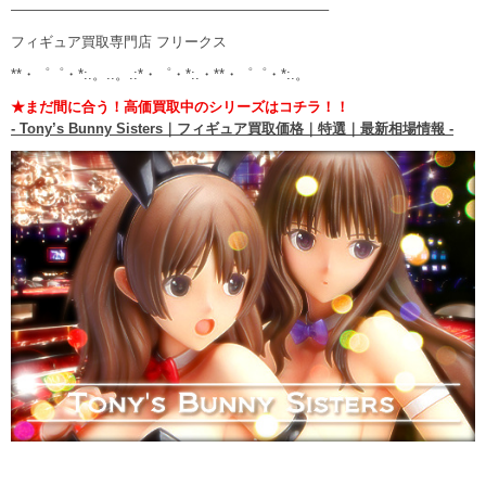
——————————————————————–
フィギュア買取専門店 フリークス
**・゜゜・*:.。..。.:*・゜・*:.・**・゜゜・*:.。
★まだ間に合う！高価買取中のシリーズはコチラ！！
- Tony’s Bunny Sisters｜フィギュア買取価格｜特選｜最新相場情報 -