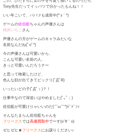
この、ひたすらに女の子を可愛く描いてるのったら、
Tony先生だってイッパツで分かったもんね！！
いい年こいて、ババァも成長中(*´з｀*)
ゲームの
佐伯藍
ちゃんの声優さんは
桃井いちご
さん
声優さんの方がゲームのキャラみたいな
名前なんだね(ﾟoﾟ*)
今の声優さんは可愛いから、
こんな可愛い名前の人、
きっと可愛いんだろうナー
と思って検索したけど、
色んな顔が出てきてビックリ(ﾟДﾟlll)
いったいどの子(ﾟДﾟ；)？！
仕事中なので深追いはやめました(ﾟ｡ﾟ；)
佐伯藍が可愛けりゃいいのだ(￣ω￣*)ﾄﾞﾄﾞﾝｯ
そんなたまらん佐伯藍ちゃんを
フリークス
では
高価買取中
でーす(o´∀｀o)
ゼヒゼヒ★
フリークス
にお譲りください♪