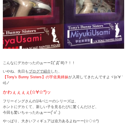
こんなにデカかったのぉーーΣ(ﾟДﾟlll)？！！
いやね、先日も
ブログで紹介
した、
【Tony's Bunny Sisters】の宇佐美姉妹
が入荷してきたんですよヾ(o´∀｀
o)ノ
かわぇぇぇぇ(☆∀☆*)ッ
フリーイングさんの1/4バニーのシリーズは、
ホントにデカくて、新しい子を見るたびに驚くんだけど、
今回も驚いちゃったわぁーー(ﾟoﾟ;)
やっぱり、大きいフィギュアは迫力あるよねーー(☆◇☆*)