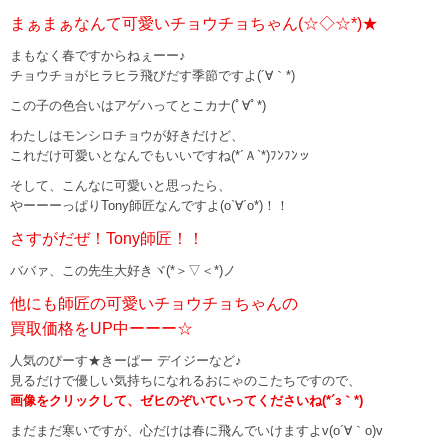
まぁまぁなんて可愛いチョウチョちゃん(☆◇☆*)★
まもなく春ですからねぇーー♪
チョウチョがヒラヒラ飛びだす季節ですよ(´∀｀*)
この子の色合いはアゲハってとこカナ(ﾟ∀ﾟ*)
わたしはモンシロチョウが好きだけど、
これだけ可愛いとなんでもいいですね(*´Ａ`*)ﾌﾝﾌﾝッ
そして、こんなに可愛いと思ったら、
やーーーっぱりTony師匠なんですよ(o`∀´o*)！！
さすがだぜ！Tony師匠！！
ババァ、この先生大好きヾ(*＞▽＜*)ノ
他にも師匠の可愛いチョウチョちゃんの
買取価格をUP中ーーー☆
人気のぴーす★きーぱー デイジーなど♪
見るだけで優しい気持ちになれるおにゃのこたちですので、
画像をクリックして、ゼヒのぞいていってくださいね(*´з｀*)
まだまだ寒いですが、心だけは春に飛んでいけますよv(o´∀｀o)v