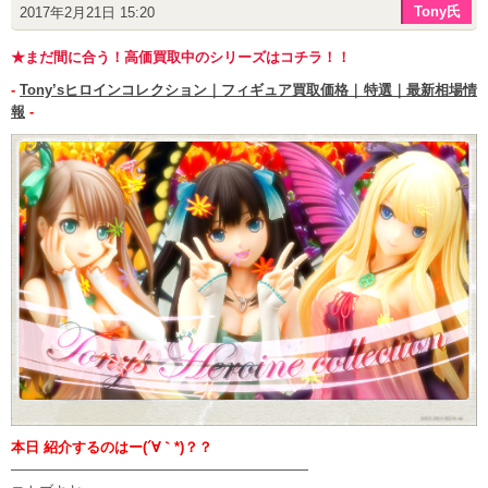
Tony氏
2017年2月21日 15:20
★まだ間に合う！高価買取中のシリーズはコチラ！！
-
Tony’sヒロインコレクション｜フィギュア買取価格｜特選｜最新相場情
報
-
本日 紹介するのはー(´∀｀*)？？
—————————————————————