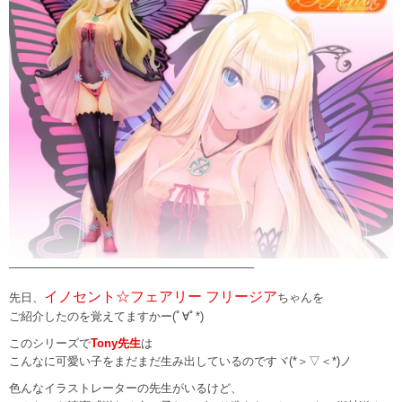
—————————————————————
イノセント☆フェアリー フリージア
先日、
ちゃんを
ご紹介したのを覚えてますかー(ﾟ∀ﾟ*)
このシリーズで
Tony先生
は
こんなに可愛い子をまだまだ生み出しているのですヾ(*＞▽＜*)ノ
色んなイラストレーターの先生がいるけど、