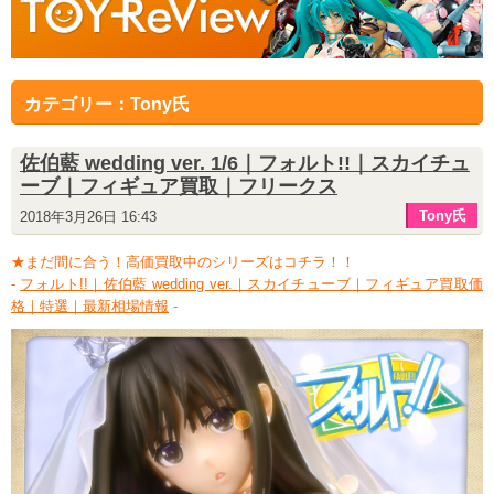
カテゴリー：Tony氏
佐伯藍 wedding ver. 1/6｜フォルト!!｜スカイチュ
ーブ｜フィギュア買取｜フリークス
Tony氏
2018年3月26日 16:43
★まだ間に合う！高価買取中のシリーズはコチラ！！
-
フォルト!!｜佐伯藍 wedding ver.｜スカイチューブ｜フィギュア買取価
格｜特選｜最新相場情報
-