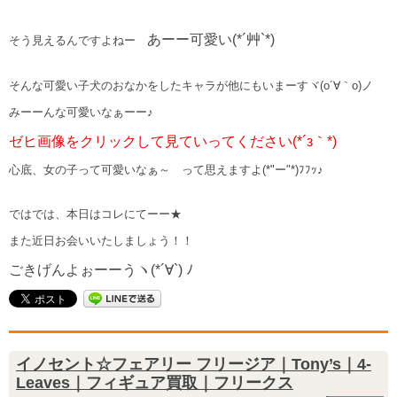
あーー可愛い(*´艸`*)
そう見えるんですよねー
そんな可愛い子犬のおなかをしたキャラが他にもいまーすヾ(o´∀｀o)ノ
みーーんな可愛いなぁーー♪
ゼヒ画像をクリックして見ていってください(*´з｀*)
心底、女の子って可愛いなぁ～ って思えますよ(*"ー"*)ﾌﾌｯ♪
ではでは、本日はコレにてーー★
また近日お会いいたしましょう！！
ごきげんよぉーーうヽ(*´∀`) ﾉ
イノセント☆フェアリー フリージア｜Tony’s｜4-
Leaves｜フィギュア買取｜フリークス