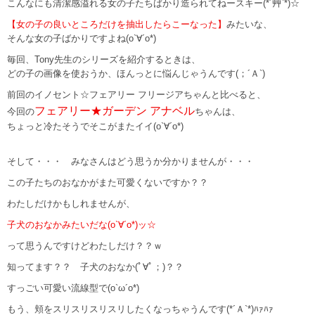
こんなにも清潔感溢れる女の子たちばかり造られてねースキー(*´艸`*)☆
【女の子の良いところだけを抽出したらこーなった】
みたいな、
そんな女の子ばかりですよね(o`∀´o*)
毎回、Tony先生のシリーズを紹介するときは、
どの子の画像を使おうか、ほんっとに悩んじゃうんです(；´Ａ`)
前回のイノセント☆フェアリー フリージアちゃんと比べると、
フェアリー★ガーデン アナベル
今回の
ちゃんは、
ちょっと冷たそうでそこがまたイイ(o`∀´o*)
そして・・・ みなさんはどう思うか分かりませんが・・・
この子たちのおなかがまた可愛くないですか？？
わたしだけかもしれませんが、
子犬のおなかみたいだな(o`∀´o*)ッ☆
って思うんですけどわたしだけ？？ｗ
知ってます？？ 子犬のおなか(ﾟ∀ﾟ；)？？
すっごい可愛い流線型で(o`ω´o*)
もう、頬をスリスリスリスリしたくなっちゃうんです(*´Ａ`*)ﾊｧﾊｧ