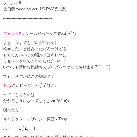
フォルト!!
佐伯藍 wedding ver. 1/6 PVC完成品
----------------------------------------
フォルト!!
はゲームだったんですね(ﾟｰﾟ*)
まぁ、今までもブログのために
検索したことはあっただろーけども、
もちろんババァの脳みそはキレーに
リセットされてますからね(´・ω・)
いつでも新鮮な気持ちでブログをつづっております(*￣ー￣)
でも、さすがにこの顔は？！
Tony
さんじゃないか(ﾟoﾟ*)？！
ってことくらいは
分かるようになってますよv(o´∀｀o)v
調べたら、
キャラクターデザイン・原画 - Tony
ホラーーΣ(ﾟДﾟ )