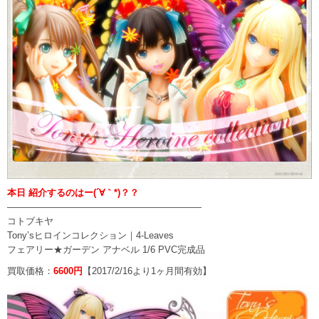
本日 紹介するのはー(´∀｀*)？？
—————————————————————
コトブキヤ
Tony’sヒロインコレクション｜4-Leaves
フェアリー★ガーデン アナベル 1/6 PVC完成品
買取価格：
6600円
【2017/2/16より1ヶ月間有効】