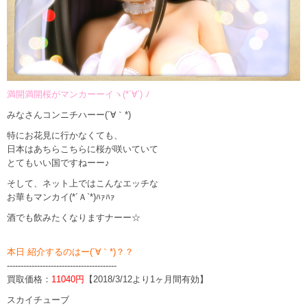
満開満開桜がマンカーーイヽ(*´∀`) ﾉ
みなさんコンニチハーー(´∀｀*)
特にお花見に行かなくても、
日本はあちらこちらに桜が咲いていて
とてもいい国ですねーー♪
そして、ネット上ではこんなエッチな
お華もマンカイ(*´Ａ`*)ﾊｧﾊｧ
酒でも飲みたくなりますナーー☆
本日 紹介するのはー(´∀｀*)？？
----------------------------------------
買取価格：
11040円
【2018/3/12より1ヶ月間有効】
スカイチューブ