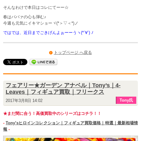
そんなわけで本日はコレにてーー☆
春はババァの心も弾む♪
今週も元気にイキマショーヾ(*＞▽＜*)ノ
ではでは、近日までごきげんよぉーーうヽ(*´∀`) ﾉ
トップページ へ戻る
フェアリー★ガーデン アナベル｜Tony’s｜4-
Leaves｜フィギュア買取｜フリークス
Tony氏
2017年3月8日 14:02
★まだ間に合う！高価買取中のシリーズはコチラ！！
-
Tony’sヒロインコレクション｜フィギュア買取価格｜特選｜最新相場情
報
-