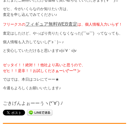
まだまだご納得いただける価格で買い取らせていただきます(´∀｀*)☆
ゼヒ、今がいくらなのか知りたい方は、
査定を申し込んでみてください♪
フィギュア無料WEB査定
フリークスの
は、個人情報入力いらず！
査定はしたけど、やっぱり売りたくなくなった(￣ω￣) ってなっても、
個人情報も入力してないし(*´з｀)～♪
と安心していただけると思いますv(o´∀｀o)v
ゼッタイ！！絶対！！他社より高いと思うので、
ゼヒ！！是非！！お試しくださぁーい(^ー^* )♪
ではでは、本日はコレにてーー★
今週もよろしくお願いいたします♪
ごきげんよぉーーうヽ(*´∀`) ﾉ