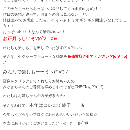
この子たちったらおっぱいポロリしてくれます(o`д´o*)！！
昨日の妖精と違って、おまたの具は見れないけど、
姉妹並べてお乳出したら、そりゃぁもうオギンギン間違いなしでしょ
う！！
おっぱい4つ！！なんて景気のいい！！
お正月らしいぞv(o´∀｀o)v
わたしも男なら手を出していたはず(*´Ａ`*)ﾊｧﾊｧ
そんな、セクシーでキュートな姉妹を
高価買取させてくださいヾ(o´∀｀o)
ノ
みんなで楽しもーーうヽ(*´∀`) ﾉ
画像をクリックしてくれたらお姉ちゃんの
みゆきちゃんのご尊顔も拝めますのでゼヒCHECKを(*´з｀*)
わたしはお姉ちゃんの方が好きカナ♪
本年はコレにて終了ーー★
そんなわけで、
今年もくだらないブログにお付き合いいただいた皆様☆
本当にありがとうございました( *・ω・)*_ _))ﾍﾟｺﾘ