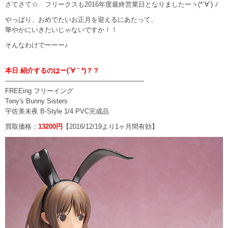
さてさて☆ フリークスも2016年度最終営業日となりましたーヽ(*´∀`) ﾉ
やっぱり、おめでたいお正月を迎えるにあたって、
華やかにいきたいじゃないですか！！
そんなわけでーーー♪
本日 紹介するのはー(´∀｀*)？？
—————————————————————
FREEing フリーイング
Tony's Bunny Sisters
宇佐美未夜 B-Style 1/4 PVC完成品
買取価格：
13200円
【2016/12/19より1ヶ月間有効】