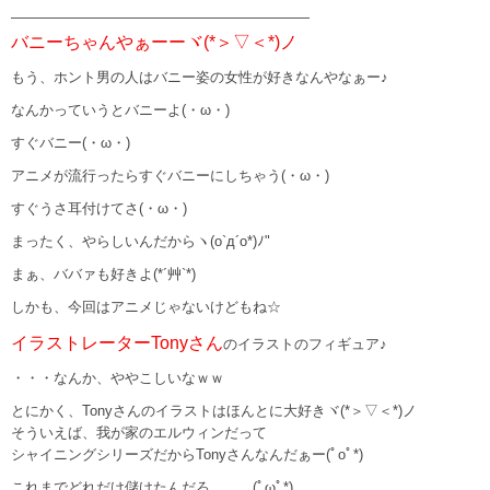
—————————————————————
バニーちゃんやぁーーヾ(*＞▽＜*)ノ
もう、ホント男の人はバニー姿の女性が好きなんやなぁー♪
なんかっていうとバニーよ(・ω・)
すぐバニー(・ω・)
アニメが流行ったらすぐバニーにしちゃう(・ω・)
すぐうさ耳付けてさ(・ω・)
まったく、やらしいんだからヽ(o`д´o*)ﾉ"
まぁ、ババァも好きよ(*´艸`*)
しかも、今回はアニメじゃないけどもね☆
イラストレーターTonyさん
のイラストのフィギュア♪
・・・なんか、ややこしいなｗｗ
とにかく、Tonyさんのイラストはほんとに大好きヾ(*＞▽＜*)ノ
そういえば、我が家のエルウィンだって
シャイニングシリーズだからTonyさんなんだぁー(ﾟoﾟ*)
これまでどれだけ儲けたんだろ。。。(ﾟωﾟ*)