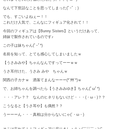
なんて下世話なことを思ってしまった(ﾟｰﾟ；)
でも、すごいよねぇー！！
これだけ人気で、こんなにフィギュア化されて！！
今回のフィギュアは【Bunny Sisters】というだけあって、
姉妹で製作されているのです♪
この子は妹ちゃん(ﾟｰﾟ*)
名前を知って、とても感心してしまいましたｗ
【うさみみや】ちゃんなんですってーーｗｗ
うさ耳付けた、うさみ みや ちゃんｗ
関西の子カナｗ 洒落てまんなーーー(*´艸`*)ｗ
で、お姉ちゃんを調べたら【うさみみゆき】ちゃん(ﾟωﾟ*)
・・・アレ？？ なんのヒネリもないけど・・・(・ω・)？？
こうなると【うさ耳や】も偶然？？
うーーーん・・・真相は分からないにゃ(´・ω・)
そこは忘れて！！フィギュアに戻りましょうヽ(￣▽￣：)ﾉ"