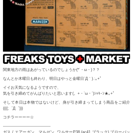
関東地方の雨はあがっているのでしょうか(*´・ω・)？？
なんとか木曜日も終わり、明日はやっと金曜日´Д｀).:｡+ﾟ
イイお天気になるようですので、
気を引き締めてがんばりたいと思います(。+・`ω・´)ｼｬｷｰﾝ★｡+ﾟ
そして本日は本物ではないけど、身が引き締まってしまう商品をご紹介
((((;゜Д゜)))
コチラーーーー☆
----------------------------------------
ガス / エアーガン マルゼン ワルサーP38 (ac41 ブラック) ブローバッ