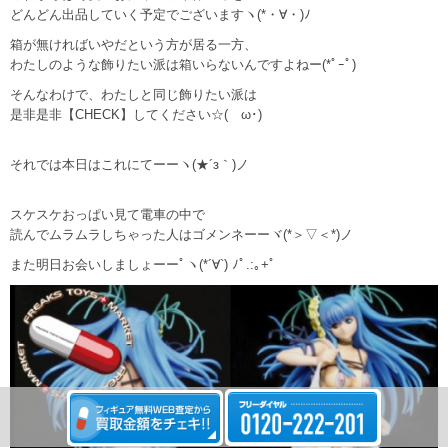
どんどん出品していく予定でございますヽ(*・∀・)ﾉ
箱が無ければいやだという方が居る一方、
わたしのような飾りたい派は箱いらないんですよねー(*ﾟｰﾟ)
そんなわけで、わたしと同じ飾りたい派は
是非是非【CHECK】してください☆(ゝω･)
それでは本日はこれにてーーヽ(★´з｀)ノ
スケスケおっぱい見て電車の中で
読んでムラムラしちゃった人はゴメンネーーヾ(*＞▽＜*)ノ
また明日お会いしましょーーﾟヽ(*´∀`) ﾉﾟ.:｡+ﾟ