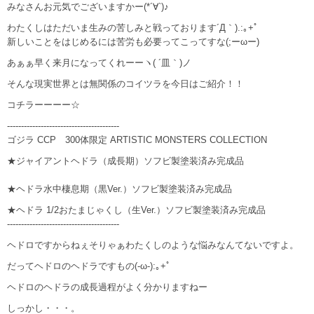
みなさんお元気でございますかー(*´∀`)♪
わたくしはただいま生みの苦しみと戦っております´Д｀).:｡+ﾟ
新しいことをはじめるには苦労も必要ってこってすな(;ーωー)
あぁぁ早く来月になってくれーーヽ( ´皿｀)ノ
そんな現実世界とは無関係のコイツラを今日はご紹介！！
コチラーーーー☆
----------------------------------------
ゴジラ CCP 300体限定 ARTISTIC MONSTERS COLLECTION
★ジャイアントヘドラ（成長期）ソフビ製塗装済み完成品
★ヘドラ水中棲息期（黒Ver.）ソフビ製塗装済み完成品
★ヘドラ 1/2おたまじゃくし（生Ver.）ソフビ製塗装済み完成品
----------------------------------------
ヘドロですからねぇそりゃぁわたくしのような悩みなんてないですよ。
だってヘドロのヘドラですもの(-ω-):｡+ﾟ
ヘドロのヘドラの成長過程がよく分かりますねー
しっかし・・・。