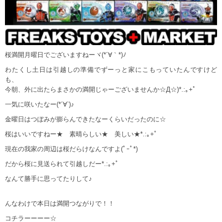
桜満開月曜日でございますねーヾ(*´∀｀*)ﾉ
わたくし土日は引越しの準備でずーっと家にこもっていたんですけど
も、
今朝、外に出たらまさかの満開じゃーございませんか☆Д☆)*.:｡+ﾟ
一気に咲いたなー(*´∀`)♪
金曜日はつぼみが膨らんできたなーくらいだったのに☆
桜はいいですねー★ 素晴らしい★ 美しい★*.:｡+ﾟ
現在の我家の周辺は桜だらけなんですよ(ﾟｰﾟ*)
だから桜に見送られて引越しだー*.:｡+ﾟ
なんて勝手に思ってたりして♪
んなわけで本日は満開つながりで！！
コチラーーーー☆