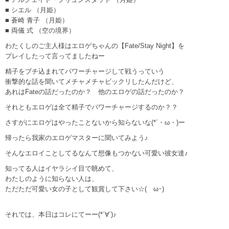
■ シエル （月姫）
■ 蒼崎 青子 （月姫）
■ 両儀 式 （空の境界）
わたくしのご主人様はエロゲちゃんの【Fate/Stay Night】を
プレイしたって言ってましたねー
精子をブチ込まれてパワーチャージして戦うっていう
衝撃的な話を聞いてメチャメチャビックリしたんだけど、
あれはFateの話だったのか？ 他のエロゲの話だったのか？
それともエロゲは全て精子でパワーチャージするのか？？
さすがにエロゲはやったことないから知らないな(*´・ω・)ー
帰ったら我家のエロゲマスターに聞いてみよう♪
そんなエロイことしてるなんて想像もつかない可愛い彼女達♪
知ってる人はイヤラシイ目で眺めて、
わたしのように知らない人は、
ただただ可愛い女の子として観賞して下さい☆(ゝω･)
それでは、本日はコレにてーー(*´∀`)♪