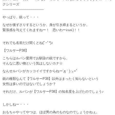
クシリーズ
----------------------------------------
やっぱり、銃って・・・
なぜか後ずさりするというか、身が引き締まるというか、
緊張感を与えてくれますねー！ 恐いわー≧ω≦)！！
それでも名前だけ聞くとね(ﾟｰﾟ*)♪
【ワルサーP38】
こちらはルパン愛用でお馴染の銃ですから、
そんなに悪い物という気はしないカナ☆
なんせルパンがカッコイイですからねー´д｀).:｡+ﾟ
銃の種類なんて【ワルサーP38】以外はまったく知らないという
女性は多いのではないでしょうか？
それだけ、ルパンが【ワルサーP38】の知名度を上げたのでしょう♪
しかしねー・・・
おもちゃやってやつは、ほぼ男の為のものなのでしょうかねぇ。