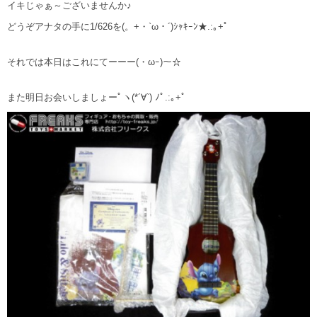
イキじゃぁ～ございませんか♪
どうぞアナタの手に1/626を(。+・`ω・´)ｼｬｷｰﾝ★.:｡+ﾟ
それでは本日はこれにてーーー(・ωｰ)～☆
また明日お会いしましょーﾟヽ(*´∀`) ﾉﾟ.:｡+ﾟ