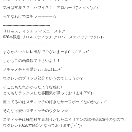
気分は常夏？？ ハワイ？！ アロハーヾ(*＞▽＜*)ノ♪
ってなわけでコチラーーーー☆
----------------------------------------
リロ＆スティッチ ディズニーストア
626本限定 リロ＆スティッチ アロハ！スティッチ ウクレレ
----------------------------------------
まさかのウクレレ出品でございまーす(ﾟ ◇ﾟ)*.:｡+ﾟ
しかもこの画像観て下さいよ！！
メチャメチャ可愛いぃぃ≧ω≦).:｡+ﾟ
ウクレレのブリッジ部分というのでしょうか？
そこにもたれかかったような感じ♪
とてもリラックスした雰囲気が漂っております(*´∀`)♪
座ってるのはスティッチの好きなサーフボードなのかな.:｡+ﾟ
そんな可愛いスティッチのウクレレ☆
スティッチは極悪科学者創りだしたエイリアンの試作品626号のなので、
ウクレレも626本限定となっております(ﾟｰﾟ*)♪