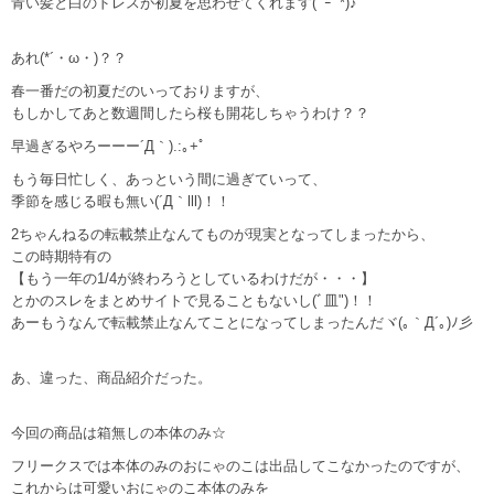
青い髪と白のドレスが初夏を思わせてくれます(ﾟｰﾟ*)♪
あれ(*´・ω・)？？
春一番だの初夏だのいっておりますが、
もしかしてあと数週間したら桜も開花しちゃうわけ？？
早過ぎるやろーーー´Д｀).:｡+ﾟ
もう毎日忙しく、あっという間に過ぎていって、
季節を感じる暇も無い(´Д｀lll)！！
2ちゃんねるの転載禁止なんてものが現実となってしまったから、
この時期特有の
【もう一年の1/4が終わろうとしているわけだが・・・】
とかのスレをまとめサイトで見ることもないし(ﾞ皿")！！
あーもうなんで転載禁止なんてことになってしまったんだヾ(｡｀Д´｡)ﾉ彡
あ、違った、商品紹介だった。
今回の商品は箱無しの本体のみ☆
フリークスでは本体のみのおにゃのこは出品してこなかったのですが、
これからは可愛いおにゃのこ本体のみを