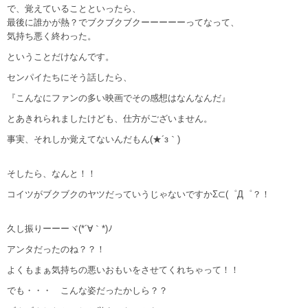
で、覚えていることといったら、
最後に誰かが熱？でブクブクブクーーーーーってなって、
気持ち悪く終わった。
ということだけなんです。
センパイたちにそう話したら、
『こんなにファンの多い映画でその感想はなんなんだ』
とあきれられましたけども、仕方がございません。
事実、それしか覚えてないんだもん(★´з｀)
そしたら、なんと！！
コイツがブクブクのヤツだっていうじゃないですかΣ⊂(゜Д゜？！
久し振りーーーヾ(*´∀｀*)ﾉ
アンタだったのね？？！
よくもまぁ気持ちの悪いおもいをさせてくれちゃって！！
でも・・・ こんな姿だったかしら？？