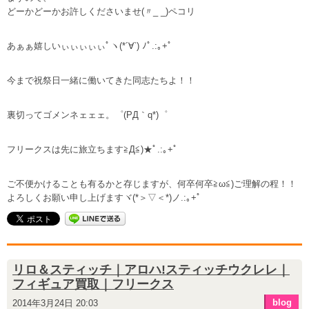
どーかどーかお許しくださいませ(〃_ _)ペコリ
あぁぁ嬉しいぃぃぃぃぃﾟヽ(*´∀`) ﾉﾟ.:｡+ﾟ
今まで祝祭日一緒に働いてきた同志たちよ！！
裏切ってゴメンネェェェ。゜(PД｀q*)゜
フリークスは先に旅立ちます≧Д≦)★ﾟ.:｡+ﾟ
ご不便かけることも有るかと存じますが、何卒何卒≧ω≦)ご理解の程！！
よろしくお願い申し上げますヾ(*＞▽＜*)ノ.:｡+ﾟ
リロ＆スティッチ｜アロハ!スティッチウクレレ｜
フィギュア買取｜フリークス
blog
2014年3月24日 20:03