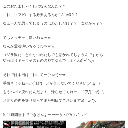
このおたまじゃくしはなんなんだ？？
これ、ソフビにする必要あるんかﾟＡ`)=3？？
なぁーんて思ってしまうのはわたしだけ？？ 女だから？？
でもメッチャ可愛いわｗｗｗ
なんか愛着沸いちゃうわｗｗｗ
ゴジラ観たことのないわたしでも惹かれてしまうんですから、
やっぱりキャラそのものの魅力なんでしょうね(ﾟｰﾟ*q)♪
それでは本日はこれにてー(・ωｰ)～☆
手抜きじゃねーか(ﾞ皿") とか言わないでください(ノ´д｀)
もうババァ疲れたんだよ！ 帰らせてくれー。゜(PД｀q*)゜。
お叱りの声を振り切ってまた明日でございますo(｀ω´*)o
約24時間後までごきげんよーーーうヽ(*´∀`) ﾉﾟ.:｡+ﾟ