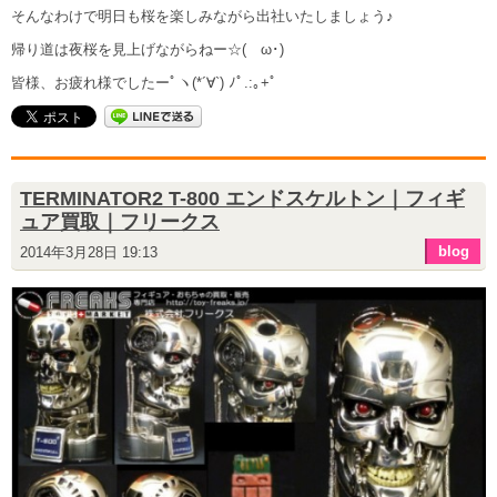
そんなわけで明日も桜を楽しみながら出社いたしましょう♪
帰り道は夜桜を見上げながらねー☆(ゝω･)
皆様、お疲れ様でしたーﾟヽ(*´∀`) ﾉﾟ.:｡+ﾟ
TERMINATOR2 T-800 エンドスケルトン｜フィギ
ュア買取｜フリークス
blog
2014年3月28日 19:13