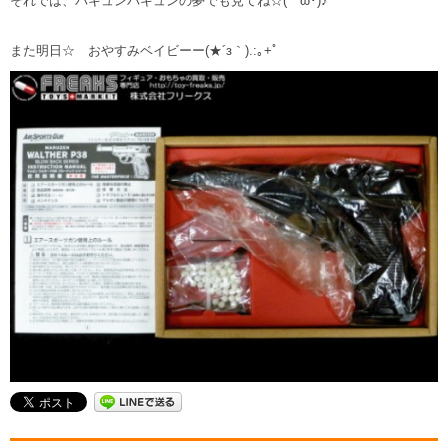
それでは、バキュンバキュンの夢でも見てね☆(ゝω･)♪
また明日☆ おやすみベイビーー(★´з｀).:｡+ﾟ