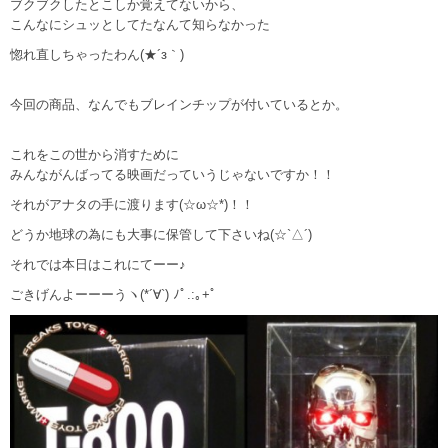
ブクブクしたとこしか覚えてないから、
こんなにシュッとしてたなんて知らなかった
惚れ直しちゃったわん(★´з｀)
今回の商品、なんでもブレインチップが付いているとか。
これをこの世から消すために
みんながんばってる映画だっていうじゃないですか！！
それがアナタの手に渡ります(☆ω☆*)！！
どうか地球の為にも大事に保管して下さいね(☆`△´)ゞ
それでは本日はこれにてーー♪
ごきげんよーーーうヽ(*´∀`) ﾉﾟ.:｡+ﾟ