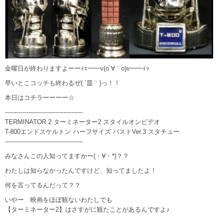
金曜日が終わりますよーーｨｪ━━v(o´∀｀o)v━━ｨｯ
早いとこコッチも終わるぜ( ´皿｀)っ！！
本日はコチラーーーー☆
----------------------------------------
TERMINATOR 2 ターミネーター2 スタイルオンビデオ
T-800エンドスケルトン ハーフサイズ バストVer.3 スタチュー
----------------------------------------
みなさんこの人知ってますかー(・∀・*)？？
わたしは知らなかったんですけど、知ってましたよ！
何を言ってるんだって？？
いやー 映画をほぼ観ないわたしでも
【ターミネーター2】はさすがに観たことがあるんですよ♪