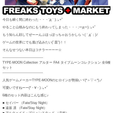
今日も瞬く間に終わった・・・´д｀).:｡+ﾟ
やること山積みなのにもう終わってしまった・・・;ーдー).:｡+ﾟ
もう知らん顔してぜーーんぶほっぽっちゃおうかしらヽ(｀д´；)ﾉ
ゲームの世界にでも逃げ込みたい(ﾞ皿")！！
そんなせつない本日はコチラーーーー☆
----------------------------------------
TYPE-MOON Collection アルター FA4 タイプムーンコレクション 全6種
セット
----------------------------------------
人気ゲームメーカーTYPE-MOONのヒロインが勢揃いヾ(*＞▽＜*)ノ
可愛いですねーー(*・∀・).:｡+ﾟ
6種のセット内容はこんな感じ♪
■ セイバー （Fate/Stay Night）
■ 遠坂 凛 （Fate/Stay Night）
■ アルクェイド・ブリュンスタッド （月姫）