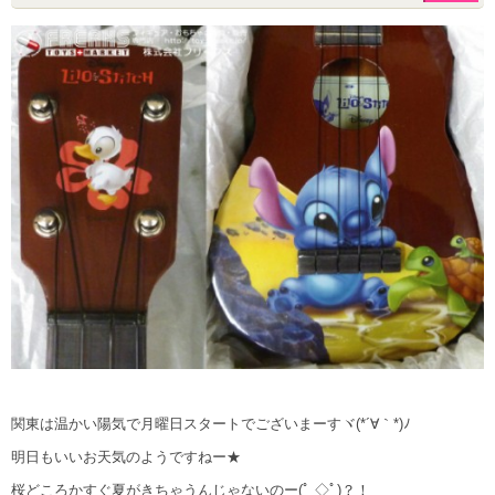
関東は温かい陽気で月曜日スタートでございまーすヾ(*´∀｀*)ﾉ
明日もいいお天気のようですねー★
桜どころかすぐ夏がきちゃうんじゃないのー(ﾟ ◇ﾟ)？！