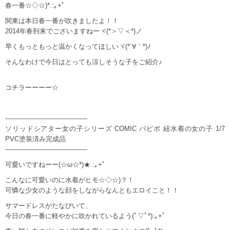
春一番☆◇☆)*.:｡+ﾟ
関東は本日春一番が吹きましたよ！！
2014年春到来でございますねーヾ(*＞▽＜*)ノ
早くもっともっと温かくなってほしいヾ(*´∀｀*)ﾉ
そんなわけで今日はとっても涼しそうな子をご紹介♪
コチラーーーー☆
----------------------------------------
ソリッドシアター女の子シリーズ COMIC パピポ 紐水着の女の子 1/7
PVC塗装済み完成品
----------------------------------------
可愛いですねーー(☆ω☆*)★.:｡+ﾟ
こんなに可愛いのに水着がヒモ☆◇☆)？！
可憐な少女のような顔をしながらなんともエロイこと！！
サマードレスがたなびいて、
今日の春一番に軽やかに吹かれているよう(ﾟ▽ﾟ*):｡+ﾟ