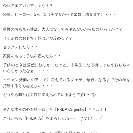
今回のエアガンでしょう？？
怪獣、ヒーロー、SF、女（美少女からドエロ、幼女まで）・・・
男性のおもちゃ熱は、大人になっても冷めないからなのだろうか？？
じゃぁ女のおもちゃ熱はいつ冷める？？
セックスしたら？？
家庭をもって子供を産んだら？？
子供のときは猛烈に欲しかったけど、中学生になる頃にはもうおもちゃ
いらなかったなぁ～・・・
イケメン勢揃いのアニメに萌えている女子が、母親になるまでその熱を
持続するとも思えない・・・
どうやら弊社は男性に支えられているようです(ﾟｰﾟ*)♪
そんな少年の心を持ち続けた【FREAKS gentle】たちよ！！
これからも【FREAKS】をよろしくねーーヽ(*´∀`) ﾉﾟ.:｡+ﾟ