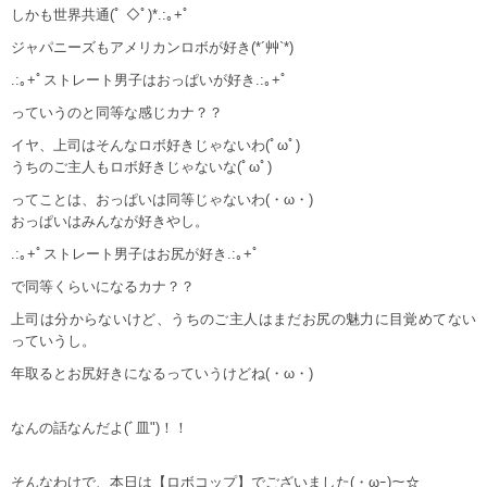
しかも世界共通(ﾟ ◇ﾟ)*.:｡+ﾟ
ジャパニーズもアメリカンロボが好き(*´艸`*)
.:｡+ﾟストレート男子はおっぱいが好き.:｡+ﾟ
っていうのと同等な感じカナ？？
イヤ、上司はそんなロボ好きじゃないわ(ﾟωﾟ)
うちのご主人もロボ好きじゃないな(ﾟωﾟ)
ってことは、おっぱいは同等じゃないわ(・ω・)
おっぱいはみんなが好きやし。
.:｡+ﾟストレート男子はお尻が好き.:｡+ﾟ
で同等くらいになるカナ？？
上司は分からないけど、うちのご主人はまだお尻の魅力に目覚めてない
っていうし。
年取るとお尻好きになるっていうけどね(・ω・)
なんの話なんだよ(ﾞ皿")！！
そんなわけで、本日は【ロボコップ】でございました(・ωｰ)～☆