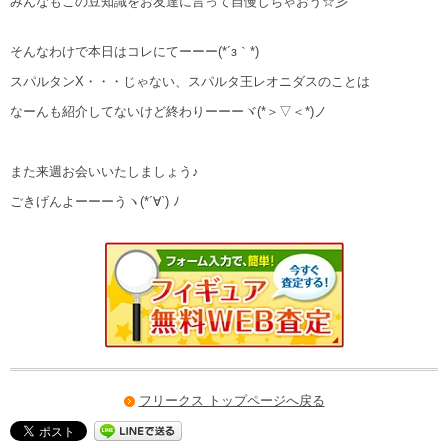
みんなもこの豆知識をお友達に言って自慢しちゃおう☆彡
そんなわけで本日はコレにてーーー(*´з｀*)
スパルタンX・・・じゃない、スパルタ王レオニダスのことは
なーんも紹介してないけど終わりーーーヾ(*＞▽＜*)ノ
また来週お会いいたしましょう♪
ごきげんよーーーうヽ(*´∀`) ﾉ
フリークス トップページへ戻る