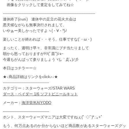
画像をクリックして査定をしてみてね☆
--------------------------------------------------------------------------------
連休終了(≧ω≦) 連休中の足立の花火大会は
悪天候ながらも無事決行されまして、
いやぁー美しかったですよヽ(・∀・*)ﾉ
楽しいことが終われば・・そう、仕事ですな(´・ω・)
まったく、週明け早々、非常識にブチ当たりまして
朝から怒っておりますがﾁｸ(ﾞ皿")ｼｮｰ
今週もがんばって参りましょうヾ(｡｀Д´｡)ﾉ彡
本日はコチラーー☆
★↓商品詳細はリンクをclick♪↓★
----------------------------------------
カテゴリー：スターウォーズ/STAR WARS
ダース・ベイダー 1/6 ソフトビニールキット
メーカー：
海洋堂/KAIYODO
----------------------------------------
ホント、スターウォーズマニアは大変ですねぇ(ﾟ ◇ﾟ)*.:｡+ﾟ
もう、何万点あるのか分からないほど商品数があるスターウォーズグッ