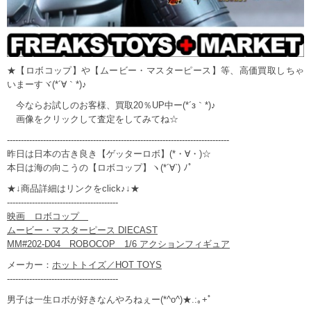
★【ロボコップ】や【ムービー・マスターピース】等、高価買取しちゃ
いまーすヾ(*´∀｀*)♪
今ならお試しのお客様、買取20％UP中ー(*´з｀*)♪
画像をクリックして査定をしてみてね☆
--------------------------------------------------------------------------------
昨日は日本の古き良き【ゲッターロボ】(*・∀・)☆
本日は海の向こうの【ロボコップ】ヽ(*´∀`) ﾉﾟ
★↓商品詳細はリンクをclick♪↓★
----------------------------------------
映画 ロボコップ
ムービー・マスターピース DIECAST
MM#202-D04 ROBOCOP 1/6 アクションフィギュア
メーカー：
ホットトイズ／HOT TOYS
----------------------------------------
男子は一生ロボが好きなんやろねぇー(*^o^)★.:｡+ﾟ