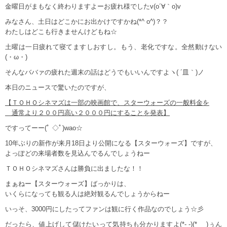
金曜日がまもなく終わりますよーお疲れ様でしたv(o´∀｀o)v
みなさん、土日はどこかにお出かけですかね(*^ o^)？？
わたしはどこも行きませんけどもね☆
土曜は一日疲れて寝てますしおすし。もう、老化ですな。全然動けない
(・ω・)
そんなババァの疲れた週末の話はどうでもいいんですよヽ( ´皿｀)ノ
本日のニュースで驚いたのですが、
【ＴＯＨＯシネマズは一部の映画館で、スターウォーズの一般料金を
通常より２００円高い２０００円にすることを発表】
ですってーー(ﾟ ◇ﾟ)wao☆
10年ぶりの新作が来月18日より公開になる【スターウォーズ】ですが、
よっぽどの来場者数を見込んでるんでしょうねー
ＴＯＨＯシネマズさんは勝負に出ましたな！！
まぁねー【スターウォーズ】ばっかりは、
いくらになっても観る人は絶対観るんでしょうからねー
いっそ、3000円にしたってファンは観に行く作品なのでしょう☆彡
だったら、値上げして儲けたいって気持ちも分かりますよ(*- -)(*_ _)ぅん