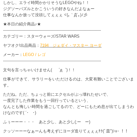
しかし、エライ時間かかりそうなLEGOやね！！
ジグソーパズルとかこういうの好きなんだよなぁー
仕事なんか放って没頭してぇぇぇヾ(｡｀Д´｡)ﾉ彡
★本日の紹介商品♪★
--------------------------------------------------------------------------------
カテゴリー：スターウォーズ/STAR WARS
ヤフオク!出品商品：
7194 ジェダイ・マスター ヨーダ
メーカー：
LEGO / レゴ
--------------------------------------------------------------------------------
文句を言っちゃいけません( ゜д゜)！！
仕事ができて、サラリーをいただけるのは、大変有難いことでございま
す。
ただね。ただ、ちょっと前にエクセルがぶっ壊れたせいで、
一度完了した作業をもう一回行っているという、
なんとも悔しい時間を過ごしてるので、どーにもため息が出てしまうわ
けなのです( ´･ゝ･)
ふぅーーー・・・ あと少し、あと少し(;ーゝー)
クッソーーーなぁーんも考えずにヨーダ造りてぇぇぇﾁｸ(ﾞ皿")ｼｮｰ ！！