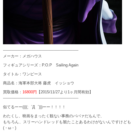
---------------------------------------------------------------
メーカー：メガハウス
フィギュアシリーズ：P.O.P Sailing Again
タイトル：ワンピース
商品名：海軍本部大将 藤虎 イッショウ
買取価格：
16800円
【2015/11/27より1ヶ月間有効】
---------------------------------------------------------------
似てるーー((((;゜Д゜)))ーー！！！！
わたくし、映画をまったく観ない事務のババァだもんで、
もちろん、スリーハンドレッドも観たことあるわけがないんですけども
(・ω・)