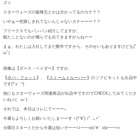
ズ☆
スターウォーズの版権元とかは分かってるのカナ？？
いやぁー把握しきれてないんじゃないカナーーー？？
フリークスでもバンバン紹介してますが、
観たことないのが幾らでも出てきますからねーー
まぁ、わたしは入社してまだ数年ですから、そのせいもありますけども(ﾟ
ωﾟ)
画像は【ダース・ベイダー】ですが、
【
ボバ・フェット
】、【
ストームトルーパー
】のソフビキットも出品中
です(*´з｀*)
他にもスターウォーズ関連商品が出品中ですのでCHECKしてみてくださ
いね☆(ゝω･)
それでは、本日はコレにてーーー♪
今週もよろしくお願いいたしまーーすヽ(*´∀`) ﾉﾟ.:｡+ﾟ
火曜日スタートだから今週は短いぞーーｨｪ━━v(o´∀｀o)v━━ｨｯ