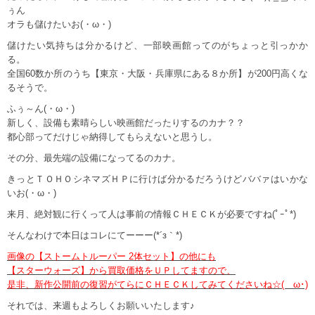
ぅん
オラも儲けたいお(・ω・)
儲けたい気持ちは分かるけど、一部映画館ってのがちょっと引っかか
る。
全国60数か所のうち【東京・大阪・兵庫県にある８か所】が200円高くな
るそうで。
ふぅ～ん(・ω・)
新しく、設備も素晴らしい映画館だったりするのカナ？？
都心部ってだけじゃ納得してもらえないと思うし。
その分、最先端の設備になってるのカナ。
きっとＴＯＨＯシネマズＨＰに行けば分かるだろうけどババァはいかな
いお(・ω・)
来月、絶対観に行くって人は事前の情報ＣＨＥＣＫが必要ですね(ﾟｰﾟ*)
そんなわけで本日はコレにてーーー(*´з｀*)
画像の【ストームトルーパー 2体セット】の他にも
【スターウォーズ】から買取価格をＵＰしてますので、
是非、新作公開前の復習がてらにＣＨＥＣＫしてみてくださいね☆(ゝω･)
それでは、来週もよろしくお願いいたします♪