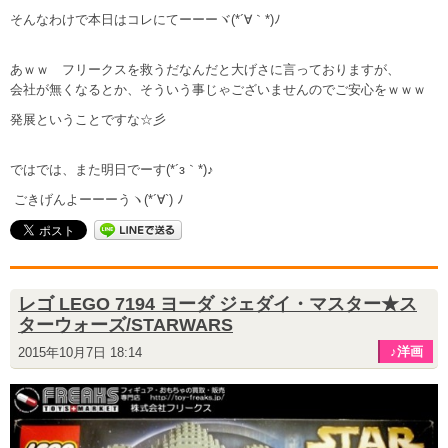
そんなわけで本日はコレにてーーーヾ(*´∀｀*)ﾉ
あｗｗ フリークスを救うだなんだと大げさに言っておりますが、
会社が無くなるとか、そういう事じゃございませんのでご安心をｗｗｗ
発展ということですな☆彡
ではでは、また明日でーす(*´з｀*)♪
ごきげんよーーーうヽ(*´∀`) ﾉ
レゴ LEGO 7194 ヨーダ ジェダイ・マスター★ス
ターウォーズ/STARWARS
♪洋画
2015年10月7日 18:14