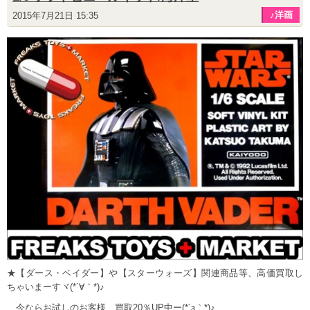
♪洋画
2015年7月21日 15:35
★【ダース・ベイダー】や【スターウォーズ】関連商品等、高価買取し
ちゃいまーすヾ(*´∀｀*)♪
今ならお試しのお客様、買取20％UP中ー(*´з｀*)♪