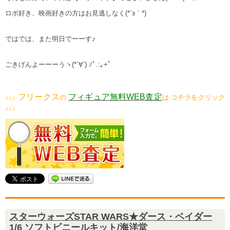
ロボ好き、映画好きの方はお見逃しなく(*´з｀*)
ではでは、また明日でーーす♪
ごきげんよーーーうヽ(*´∀`) ﾉﾟ.:｡+ﾟ
フリークス
フィギュア無料WEB査定
↓↓↓
の
は コチラをクリック
↓↓↓
スターウォーズSTAR WARS★ダース・ベイダー
1/6 ソフトビニールキット/海洋堂