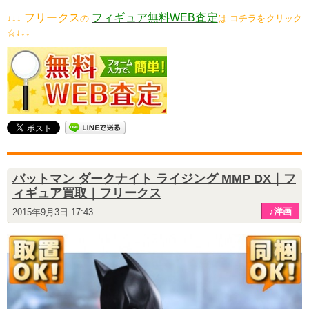
フリークス
フィギュア無料WEB査定
↓↓↓
の
は コチラをクリック
☆↓↓↓
バットマン ダークナイト ライジング MMP DX｜フ
ィギュア買取｜フリークス
♪洋画
2015年9月3日 17:43