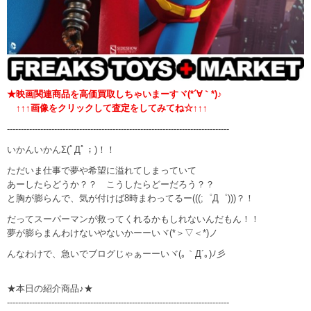
★映画関連商品を高価買取しちゃいまーすヾ(*´∀｀*)♪
↑↑↑画像をクリックして査定をしてみてね☆↑↑↑
--------------------------------------------------------------------------------
いかんいかんΣ(ﾟДﾟ；)！！
ただいま仕事で夢や希望に溢れてしまっていて
あーしたらどうか？？ こうしたらどーだろう？？
と胸が膨らんで、気が付けば8時まわってるー(((;゜Д゜)))？！
だってスーパーマンが救ってくれるかもしれないんだもん！！
夢が膨らまんわけないやないかーーいヾ(*＞▽＜*)ノ
んなわけで、急いでブログじゃぁーーいヾ(｡｀Д´｡)ﾉ彡
★本日の紹介商品♪★
--------------------------------------------------------------------------------