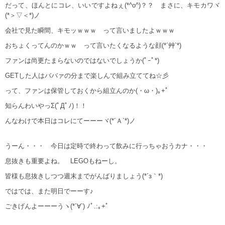
だって、ほんとにコレ、いいですよねぇ(*^o^)？？ まさに、キモカワヾ
(*＞▽＜*)ノ
会社で見た瞬間、キモッｗｗｗ って言いましたよｗｗｗ
おちょくってんのかｗｗ って言いたくなるような顔(*´艸`*)
ファンは尚更たまらないのではないでしょうか(ﾟｰﾟ*)
GETした人はババァの分まで楽しんで組み立ててね☆彡
って、ファンは保管しておくから組立んのか(・ω・)｡+ﾟ
知らんわいやっΣ(ﾟДﾟﾉ)！！
んなわけで本日はコレにてーーーヾ(*´Ａ`*)ノ
うーん・・・ 今日は定時で終わって飲みに行っちゃおうカナ・・・
息抜きも重要よね。 LEGOもねーし。
皆様も息抜きしつつ週末までがんばりましょう(*´з｀*)
ではでは、また明日でーーす♪
ごきげんよーーーうヽ(*´∀`) ﾉﾟ.:｡+ﾟ