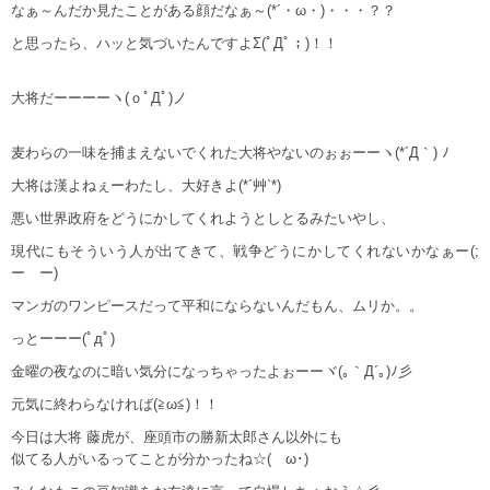
なぁ～んだか見たことがある顔だなぁ～(*´・ω・)・・・？？
と思ったら、ハッと気づいたんですよΣ(ﾟДﾟ；)！！
大将だーーーーヽ(ｏﾟДﾟ)ノ
麦わらの一味を捕まえないでくれた大将やないのぉぉーーヽ(*´Д｀) ﾉ
大将は漢よねぇーわたし、大好きよ(*´艸`*)
悪い世界政府をどうにかしてくれようとしとるみたいやし、
現代にもそういう人が出てきて、戦争どうにかしてくれないかなぁー(;
ーゝー)
マンガのワンピースだって平和にならないんだもん、ムリか。。
っとーーー(ﾟдﾟ)
金曜の夜なのに暗い気分になっちゃったよぉーーヾ(｡｀Д´｡)ﾉ彡
元気に終わらなければ(≧ω≦)！！
今日は大将 藤虎が、座頭市の勝新太郎さん以外にも
似てる人がいるってことが分かったね☆(ゝω･)