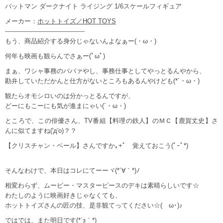
バットマン ダークナイト ライジング 1/6スケールフィギュア
メーカー：
ホットトイズ／HOT TOYS
----------------------------------------
もう、商品紹介する身分じゃないんよなぁー(・ω・)
何年も映画も観らんでさぁー(ﾟωﾟ)
まぁ、ワシャ事務のババァやし、事務仕事としてやっとるんやから、
勘弁していただかんと仕方がないところもあるんやけども(*´・ω・)
観たらオモシロいのは分かっとるんですが、
どーにもこーにも気が進まにゃい(´・ω・)
ところで、この俳優さん、TV番組【料理の鉄人】のＭＣ【鹿賀丈史】さ
んに似てますね('д'o)？？
【クリスチャン・ベール】さんですか｡+ﾟ 覚えておこう(ﾟｰﾟ*)
そんなわけで、本日はコレにてーーヾ(*´∀｀*)ﾉ
相変わらず、ムービー・マスターピースのデキは素晴らしいです☆
わたしのように映画好きじゃなくても、
ホットトイズさんの匠の技、是非観てってください☆(ゝω･)♪
ではでは、また明日です(*´з｀*)