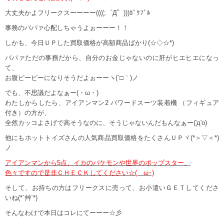
大丈夫かよフリークスーーーー((((;゜Д゜)))ｶﾞｸﾌﾞﾙ
事務のババァ心配しちゃうよぉーーー！！
しかも、今日ＵＰした買取価格が高額商品ばかり(☆◇☆*)
ババァただの事務だから、自分のお金じゃないのに肝がヒエヒエになっ
て、
お腹ピーピーになりそうだよぉーーヽ(´□｀)ノ
でも、不思議だよなぁー(・ω・)
わたしからしたら、アイアンマン2 パワードスーツ装着機 （フィギュア
付き）の方が、
全然カッコよさげで高そうなのに、そうじゃないんだもんなぁー('д'o)
他にもホットトイズさんの人気商品買取価格をたくさんＵＰヾ(*＞▽＜*)
ノ
アイアンマンから5点、イカのバケモンや世界のポップスター、
色々ですので是非ＣＨＥＣＫしてください☆(ゝω･)
そして、お持ちの方はフリークスに売って、お小遣いＧＥＴしてくださ
いね(*´艸`*)
そんなわけで本日はコレにてーーー☆彡