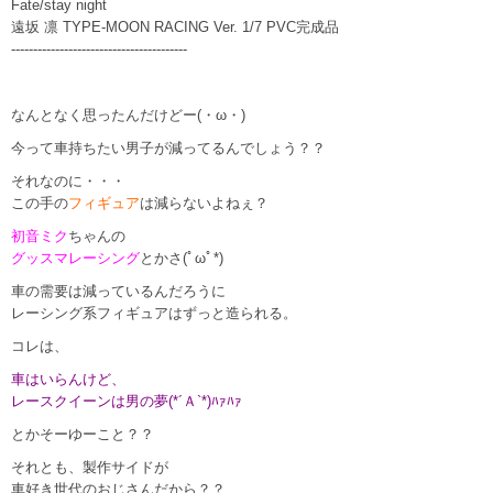
Fate/stay night
遠坂 凛 TYPE-MOON RACING Ver. 1/7 PVC完成品
----------------------------------------
なんとなく思ったんだけどー(・ω・)
今って車持ちたい男子が減ってるんでしょう？？
それなのに・・・
この手の
フィギュア
は減らないよねぇ？
初音ミク
ちゃんの
グッスマレーシング
とかさ(ﾟωﾟ*)
車の需要は減っているんだろうに
レーシング系フィギュアはずっと造られる。
コレは、
車はいらんけど、
レースクイーンは男の夢(*´Ａ`*)ﾊｧﾊｧ
とかそーゆーこと？？
それとも、製作サイドが
車好き世代のおじさんだから？？