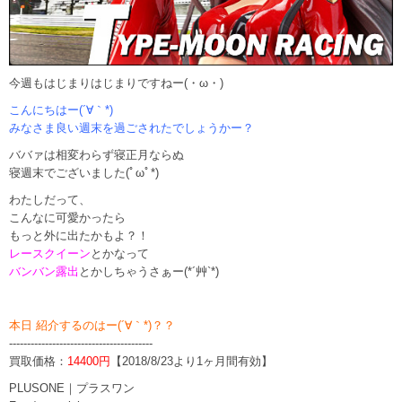
今週もはじまりはじまりですねー(・ω・)
こんにちはー(´∀｀*)
みなさま良い週末を過ごされたでしょうかー？
ババァは相変わらず寝正月ならぬ
寝週末でございました(ﾟωﾟ*)
わたしだって、
こんなに可愛かったら
もっと外に出たかもよ？！
レースクイーン
とかなって
バンバン露出
とかしちゃうさぁー(*´艸`*)
本日 紹介するのはー(´∀｀*)？？
----------------------------------------
買取価格：
14400円
【2018/8/23より1ヶ月間有効】
PLUSONE｜プラスワン