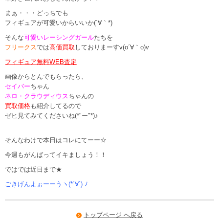
まぁ・・・どっちでも
フィギュアが可愛いからいいか(´∀｀*)
そんな
可愛いレーシングガール
たちを
フリークス
では
高価買取
しておりまーすv(o´∀｀o)v
フィギュア無料WEB査定
画像からとんでもらったら、
セイバー
ちゃん
ネロ・クラウディウス
ちゃんの
買取価格
も紹介してるので
ゼヒ見てみてくださいね(*"ー"*)♪
そんなわけで本日はコレにてーー☆
今週もがんばってイキましょう！！
ではでは近日まで★
ごきげんよぉーーうヽ(*´∀`) ﾉ
トップページ へ戻る