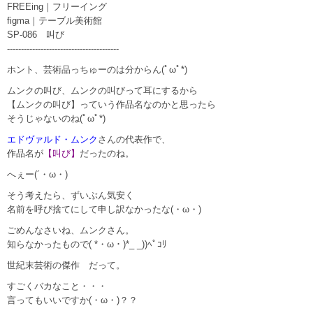
FREEing｜フリーイング
figma｜テーブル美術館
SP-086 叫び
----------------------------------------
ホント、芸術品っちゅーのは分からん(ﾟωﾟ*)
ムンクの叫び、ムンクの叫びって耳にするから
【ムンクの叫び】っていう作品名なのかと思ったら
そうじゃないのね(ﾟωﾟ*)
エドヴァルド・ムンク
さんの代表作で、
作品名が
【叫び】
だったのね。
へぇー(´・ω・)
そう考えたら、ずいぶん気安く
名前を呼び捨てにして申し訳なかったな(・ω・)
ごめんなさいね、ムンクさん。
知らなかったもので( *・ω・)*_ _))ﾍﾟｺﾘ
世紀末芸術の傑作 だって。
すごくバカなこと・・・
言ってもいいですか(・ω・)？？