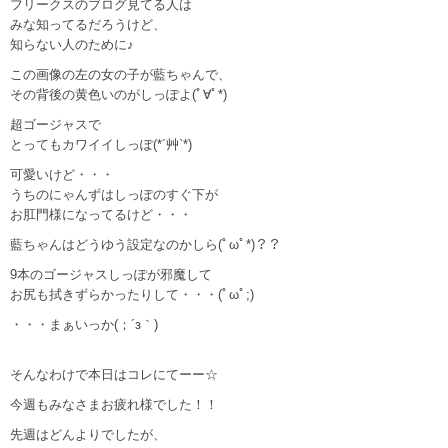
フリークスのブログ見てる人は
みな知ってるだろうけど、
知らない人のために♪
この画像の左の女の子が藍ちゃんで、
その背後の黄色いのがしっぽよ(ﾟ∀ﾟ*)
超ゴージャスで
とってもカワイイしっぽ(*´艸`*)
可愛いけど・・・
うちのにゃんずはしっぽのすぐ下が
お肛門様になってるけど・・・
藍ちゃんはどうゆう設定なのかしら(ﾟωﾟ*)？？
9本のゴージャスしっぽが邪魔して
お尻も拭きずらかったりして・・・(ﾟωﾟ;)
・・・まぁいっか(；´з｀)
そんなわけで本日はコレにてーー☆
今週もみなさまお疲れ様でした！！
先週はどんよりでしたが、