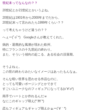
世紀末ってなんなの？？
20世紀とか21世紀とかいうよね。
20世紀は1901年から2000年までだから、
20世紀末って言われたら1999年くらい？？
って考えちゃうけど違うの？？
へぇー(ﾟoﾟ*) Googleさんが教えてくれた。
病的・退廃的な風潮が現れた欧州、
特にフランスの十九世紀の終わり。
また、そういう傾向の起こる、ある社会の没落期。
そうよねぇ。
この世の終わりみたいなイメージはあったもんなぁ。
そんな暗い世界を思わせる作品なのに、
とっても可愛いポージングとかできて
すごいユニークなのフィギュアになってる(o`∀´o*)
両手でハートとか作れるんだｗ
なにこのギャップ萌え(*´艸`*)
恋もフィギュアもギャップ萌えかぁー(´∀｀*)