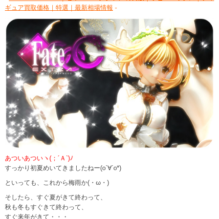
ギュア買取価格｜特選｜最新相場情報
-
あついあついヽ(；´Ａ`)ﾉ
すっかり初夏めいてきましたねー(o`∀´o*)
といっても、これから梅雨か(・ω・)
そしたら、すぐ夏がきて終わって、
秋も冬もすぐきて終わって、
すぐ来年がきて・・・