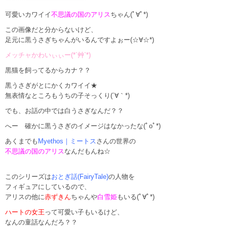
可愛いカワイイ
不思議の国のアリス
ちゃん(ﾟ∀ﾟ*)
この画像だと分からないけど、
足元に黒うさぎちゃんがいるんですよぉー(☆∀☆*)
メッチャかわいぃぃー(*´艸`*)
黒猫を飼ってるからカナ？？
黒うさぎがとにかくカワイイ★
無表情なところもうちの子そっくり(´∀｀*)
でも、お話の中では白うさぎなんだ？？
へー 確かに黒うさぎのイメージはなかったな(ﾟoﾟ*)
あくまでも
Myethos｜ミートス
さんの世界の
不思議の国のアリス
なんだもんね☆
このシリーズは
おとぎ話(FairyTale)
の人物を
フィギュアにしているので、
アリスの他に
赤ずきん
ちゃんや
白雪姫
もいる(ﾟ∀ﾟ*)
ハートの女王
って可愛い子もいるけど、
なんの童話なんだろ？？