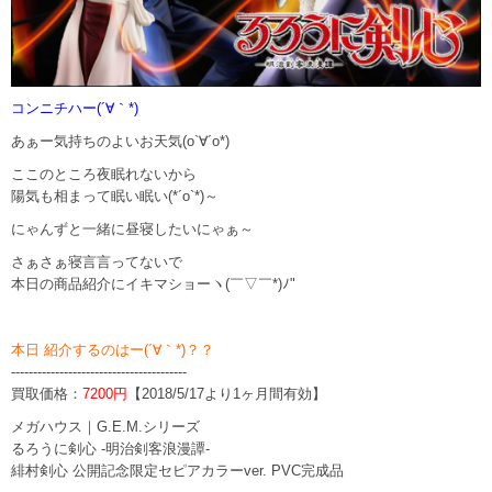
コンニチハー(´∀｀*)
あぁー気持ちのよいお天気(o`∀´o*)
ここのところ夜眠れないから
陽気も相まって眠い眠い(*´o`*)～
にゃんずと一緒に昼寝したいにゃぁ～
さぁさぁ寝言言ってないで
本日の商品紹介にイキマショーヽ(￣▽￣*)ﾉ"
本日 紹介するのはー(´∀｀*)？？
----------------------------------------
買取価格：
7200円
【2018/5/17より1ヶ月間有効】
メガハウス｜G.E.M.シリーズ
るろうに剣心 -明治剣客浪漫譚-
緋村剣心 公開記念限定セピアカラーver. PVC完成品