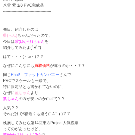
八雲
紫
1/8 PVC完成品
----------------------------------------
先日、紹介したのは
藍(らん)
ちゃんだったので、
今日は
紫(ゆかり)ちゃん
を
紹介してみたよ(ﾟ∀ﾟ*)
はて・・・(・ω・)？？
なぜにこんなにも
買取価格
が違うのか・・？？
同じ
Phat!｜ファットカンパニー
さんで、
PVCでスケールも一緒で、
特に限定品とも書かれてないのに、
なぜに
藍ちゃん
より
紫ちゃん
の方が安いのか(ﾟωﾟ*)？？
人気？？
それだけで3倍近くも違う(ﾟＡﾟ；)？？
検索してみたら第14回東方Project人気投票
ってのがあったけど、
紫(ゆかり)ちゃん13位
で