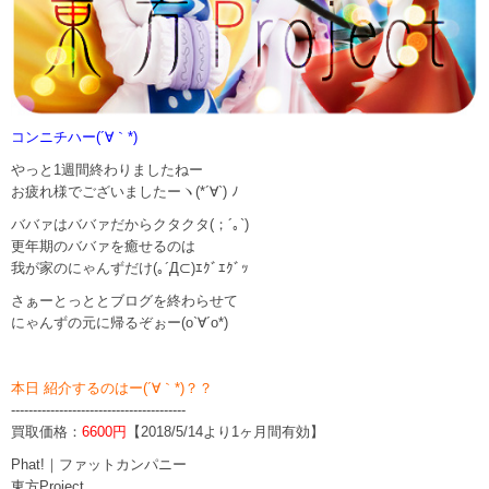
コンニチハー(´∀｀*)
やっと1週間終わりましたねー
お疲れ様でございましたーヽ(*´∀`) ﾉ
ババァはババァだからクタクタ(；´｡`)
更年期のババァを癒せるのは
我が家のにゃんずだけ(｡´Д⊂)ｴｸﾞｴｸﾞｯ
さぁーとっととブログを終わらせて
にゃんずの元に帰るぞぉー(o`∀´o*)
本日 紹介するのはー(´∀｀*)？？
----------------------------------------
買取価格：
6600円
【2018/5/14より1ヶ月間有効】
Phat!｜ファットカンパニー
東方Project