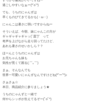
すっかり陽気がいいですねー
過ごしやすいなぁー(*´o`*)
でも、うちのにゃんずは
早くものびてきてるかも(・ω・)
にゃんこは暑さに弱いですからねー
そういえば、今朝、妹にゃんこの方が
ギャギャギャギャッ(ﾞ皿”)" って
奇声を上げながら走り回ってたけど、
あれも暑さのせいかしら？？
ほーんとうちのにゃんずは
お兄ちゃんも妹も
気性が荒くて困る(;￣｡￣)
まぁ、そんなんでも
世界一可愛いにゃんずなんですけどね(*"ー"*)♪
さぁさぁ☆
本日、商品紹介に参りましょう★
うちのにゃんずと一緒で
何やらシッポが生えてるぞー(ﾟoﾟ*)