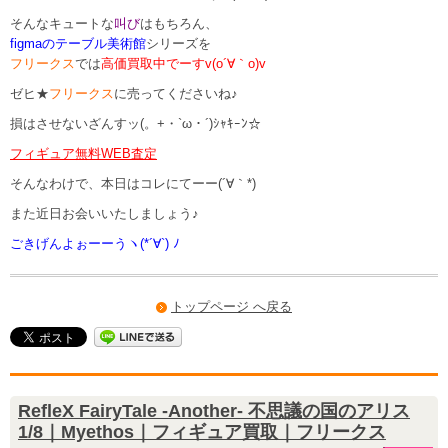
そんなキュートな
叫び
はもちろん、
figmaのテーブル美術館
シリーズを
フリークス
では
高価買取中でーすv(o´∀｀o)v
ゼヒ★
フリークス
に売ってくださいね♪
損はさせないざんすッ(。+・`ω・´)ｼｬｷｰﾝ☆
フィギュア無料WEB査定
そんなわけで、本日はコレにてーー(´∀｀*)
また近日お会いいたしましょう♪
ごきげんよぉーーうヽ(*´∀`) ﾉ
トップページ へ戻る
RefleX FairyTale -Another- 不思議の国のアリス
1/8｜Myethos｜フィギュア買取｜フリークス