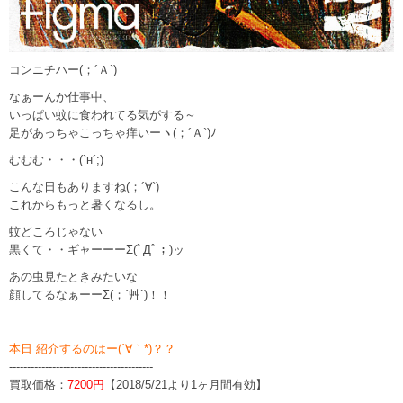
コンニチハー(；´Ａ`)
なぁーんか仕事中、
いっぱい蚊に食われてる気がする～
足があっちゃこっちゃ痒いーヽ(；´Ａ`)ﾉ
むむむ・・・(`н´;)
こんな日もありますね(；´∀`)
これからもっと暑くなるし。
蚊どころじゃない
黒くて・・ギャーーーΣ(ﾟДﾟ；)ッ
あの虫見たときみたいな
顔してるなぁーーΣ(；´艸`)！！
本日 紹介するのはー(´∀｀*)？？
----------------------------------------
買取価格：
7200円
【2018/5/21より1ヶ月間有効】