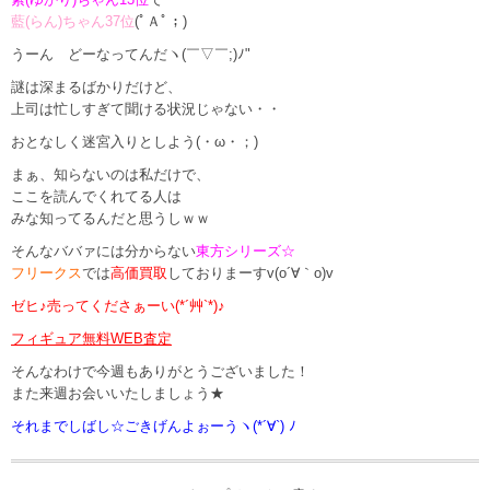
藍(らん)ちゃん37位
(ﾟＡﾟ；)
うーん どーなってんだヽ(￣▽￣;)ﾉ"
謎は深まるばかりだけど、
上司は忙しすぎて聞ける状況じゃない・・
おとなしく迷宮入りとしよう(・ω・；)
まぁ、知らないのは私だけで、
ここを読んでくれてる人は
みな知ってるんだと思うしｗｗ
そんなババァには分からない
東方シリーズ☆
フリークス
では
高価買取
しておりまーすv(o´∀｀o)v
ゼヒ♪売ってくださぁーい(*´艸`*)♪
フィギュア無料WEB査定
そんなわけで今週もありがとうございました！
また来週お会いいたしましょう★
それまでしばし☆ごきげんよぉーうヽ(*´∀`) ﾉ