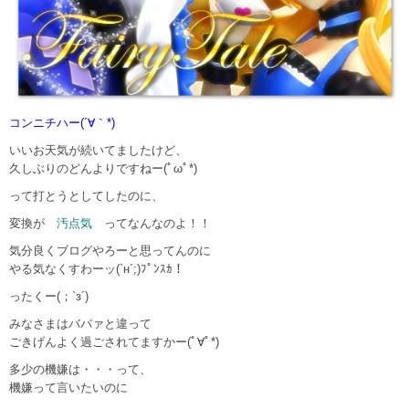
コンニチハー(´∀｀*)
いいお天気が続いてましたけど、
久しぶりのどんよりですねー(ﾟωﾟ*)
って打とうとしてしたのに、
変換が
汚点気
ってなんなのよ！！
気分良くブログやろーと思ってんのに
やる気なくすわーッ(`н´;)ﾌﾟﾝｽｶ！
ったくー(；`з´)
みなさまはババァと違って
ごきげんよく過ごされてますかー(ﾟ∀ﾟ*)
多少の機嫌は・・・って、
機嫌って言いたいのに