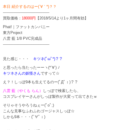
本日 紹介するのはー(´∀｀*)？？
----------------------------------------
買取価格：
18000円
【2018/5/14より1ヶ月間有効】
Phat!｜ファットカンパニー
東方Project
八雲 藍 1/8 PVC完成品
----------------------------------------
見た感じ・・・
キツネ(ﾟωﾟ*)？？
と思ったら当たったーーヽ(*´∀`) ﾉ
キツネさんの妖怪さん
ですって☆
え？！しっぽ9本も生えてるのー(ﾟДﾟ；)？？
八雲 藍（やくも らん）
しっぽで検索したら、
コスプレイヤーさんがしっぽ製作が大変って出てきたｗ
そりゃそうやろうねぇー(ﾟoﾟ;)
こんな見事なふわふわゴージャスしっぽ☆
しかも9本・・・(ﾟ∀ﾟ；)