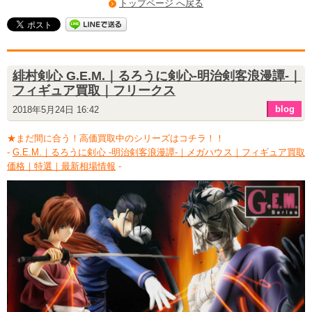
トップページ へ戻る
緋村剣心 G.E.M.｜るろうに剣心-明治剣客浪漫譚-｜
フィギュア買取｜フリークス
blog
2018年5月24日 16:42
★まだ間に合う！高価買取中のシリーズはコチラ！！
-
G.E.M.｜るろうに剣心 -明治剣客浪漫譚-｜メガハウス｜フィギュア買取
価格｜特選｜最新相場情報
-