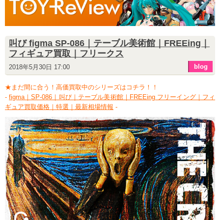
叫び figma SP-086｜テーブル美術館｜FREEing｜
フィギュア買取｜フリークス
blog
2018年5月30日 17:00
★まだ間に合う！高価買取中のシリーズはコチラ！！
-
figma｜SP-086｜叫び｜テーブル美術館｜FREEing フリーイング｜フィ
ギュア買取価格｜特選｜最新相場情報
-