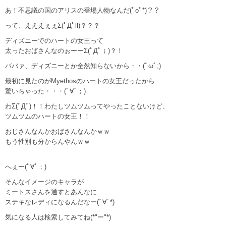
あ！不思議の国のアリスの登場人物なんだ(ﾟoﾟ*)？？
って、えええぇぇΣ(ﾟДﾟll)？？？
ディズニーでのハートの女王って
太ったおばさんなのぉーーΣ(ﾟДﾟ；)？！
ババァ、ディズニーとか全然知らないから・・(ﾟωﾟ;)
最初に見たのがMyethosのハートの女王だったから
驚いちゃった・・・(ﾟ∀ﾟ；)
わΣ(ﾟДﾟ)！！わたしツムツムってやったことないけど、
ツムツムのハートの女王！！
おじさんなんかおばさんなんかｗｗ
もう性別も分からんやんｗｗ
へぇー(ﾟ∀ﾟ；)
そんなイメージのキャラが
ミートスさんを通すとあんなに
ステキなレディになるんだなー(ﾟ∀ﾟ*)
気になる人は検索してみてね(*"ー"*)