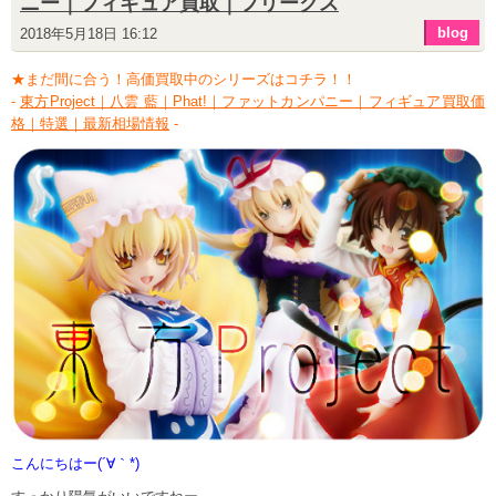
ニー｜フィギュア買取｜フリークス
blog
2018年5月18日 16:12
★まだ間に合う！高価買取中のシリーズはコチラ！！
-
東方Project｜八雲 藍｜Phat!｜ファットカンパニー｜フィギュア買取価
格｜特選｜最新相場情報
-
こんにちはー(´∀｀*)