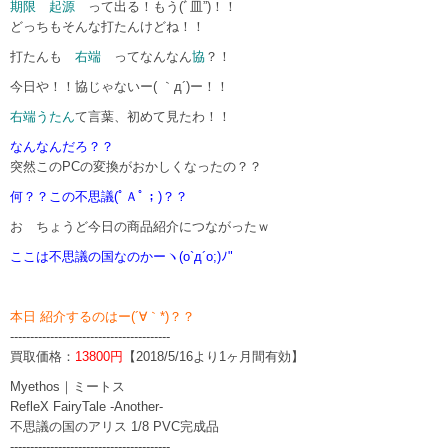
期限 起源
って出る！もう(ﾞ皿”)！！
どっちもそんな打たんけどね！！
打たんも
右端
ってなんなん
協
？！
今日や！！協じゃないー( ｀д´)ー！！
右端うたん
て言葉、初めて見たわ！！
なんなんだろ？？
突然このPCの変換がおかしくなったの？？
何？？この不思議(ﾟＡﾟ；)？？
お ちょうど今日の商品紹介につながったｗ
ここは不思議の国なのかーヽ(o`д´o;)ﾉ"
本日 紹介するのはー(´∀｀*)？？
----------------------------------------
買取価格：
13800円
【2018/5/16より1ヶ月間有効】
Myethos｜ミートス
RefleX FairyTale -Another-
不思議の国のアリス 1/8 PVC完成品
----------------------------------------