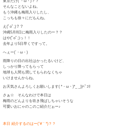
東京だけ(´・ω・)？？
そんなことないよね。
もう沖縄も梅雨入りしたし、
こっちも徐々にだもんね。
え(ﾟoﾟ;)？？
沖縄5月8日に梅雨入りしたのー？？
はや(ﾟoﾟ;)っ！！
去年より5日早くですって。
へぇー(´・ω・)
雨降りの日の出社はかったるいけど、
しっかり降ってもらって
地球も人間も潤してもらわなくちゃ
いけませんからね。
お天気さんよろしくお願いします( *・ω・)*_ _))ﾍﾟｺﾘ
さぁ☆ そんなわけで本日は
梅雨のどんよりを吹き飛ばしちゃいそうな
可愛いおにゃのこのご紹介だぉー♪
本日 紹介するのはー(´∀｀*)？？