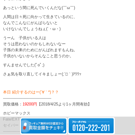
あっという間に死んでいくんだな(￣ω￣)
人間は日々死に向かって生きているのに、
なんでこんなにがんばらないと
いけないんでしょうねぇ(´・ω・)
うーん 子供がいる人は
そうは思わないのかもしれないなー
子孫の未来のためにがんばれますもんね。
子供がいないからそんなこと思うのか。
すんませんでした(ﾟoﾟ;)
さぁ気を取り直してイキましょー(;´□｀)ｱﾜﾜｯ
本日 紹介するのはー(´∀｀*)？？
----------------------------------------
買取価格：
19200円
【2018/4/25より1ヶ月間有効】
ホビーマックス
Fate/EXTRA CCC
セイバー・ブライド 特典版 1/8 PVC完成品
----------------------------------------