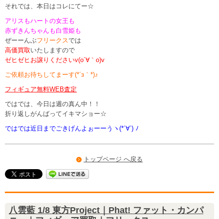
それでは、本日はコレにてー☆
アリスもハートの女王も
赤ずきんちゃんも白雪姫も
ぜーーんぶ
フリークス
では
高価買取
いたしますので
ゼヒゼヒお譲りくださいv(o´∀｀o)v
ご依頼お待ちしてまーす(*´з｀*)♪
フィギュア無料WEB査定
ではでは、今日は週の真ん中！！
折り返しがんばってイキマショー☆
ではでは近日までごきげんよぉーーうヽ(*´∀`) ﾉ
トップページ へ戻る
八雲藍 1/8 東方Project｜Phat! ファット・カンパ