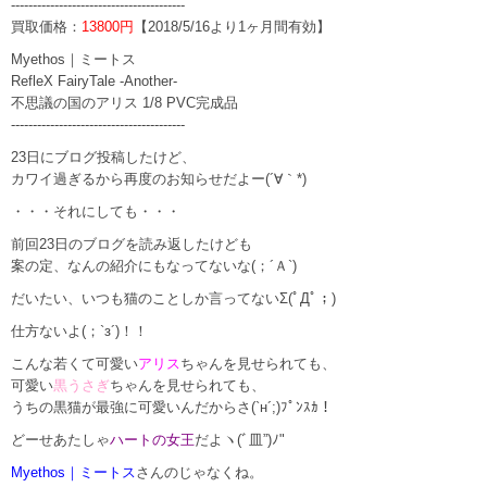
----------------------------------------
買取価格：
13800円
【2018/5/16より1ヶ月間有効】
Myethos｜ミートス
RefleX FairyTale -Another-
不思議の国のアリス 1/8 PVC完成品
----------------------------------------
23日にブログ投稿したけど、
カワイ過ぎるから再度のお知らせだよー(´∀｀*)
・・・それにしても・・・
前回23日のブログを読み返したけども
案の定、なんの紹介にもなってないな(；´Ａ`)
だいたい、いつも猫のことしか言ってないΣ(ﾟДﾟ；)
仕方ないよ(；`з´)！！
こんな若くて可愛い
アリス
ちゃんを見せられても、
可愛い
黒うさぎ
ちゃんを見せられても、
うちの黒猫が最強に可愛いんだからさ(`н´;)ﾌﾟﾝｽｶ！
どーせあたしゃ
ハートの女王
だよヽ(ﾞ皿”)ﾉ"
Myethos｜ミートス
さんのじゃなくね。