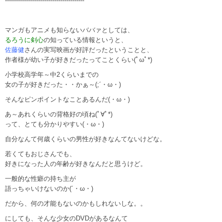
----------------------------------------
マンガもアニメも知らないババァとしては、
るろうに剣心
の知っている情報というと、
佐藤健
さんの実写映画が好評だったということと、
作者様が幼い子が好きだったってことくらい(ﾟωﾟ*)
小学校高学年～中2くらいまでの
女の子が好きだった・・かぁ～(;´・ω・)
そんなピンポイントなことあるんだ(・ω・)
あ～あれくらいの背格好の頃ね(ﾟ∀ﾟ*)
って、とても分かりやすい(・ω・)
自分なんて何歳くらいの男性が好きなんてないけどな。
若くてもおじさんでも、
好きになった人の年齢が好きなんだと思うけど。
一般的な性癖の持ち主が
語っちゃいけないのか(´・ω・)
だから、何の才能もないのかもしれないしな。。
にしても、そんな少女のDVDがあるなんて