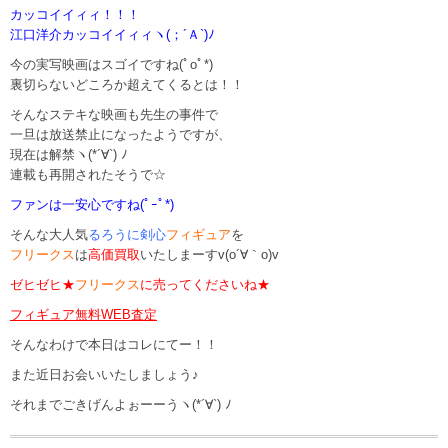
カッコイイィィ！！！
江口洋介カッコイイィィヽ(；´Ａ`)ﾉ
今の実写映画はスゴイですね(ﾟoﾟ*)
裏切らないどころか超えてくるとは！！
そんなステキな映画も先生の事件で
一旦は放送禁止になったようですが、
現在は解禁ヽ(*´∀`) ﾉ
連載も再開されたそうで☆
ファンは一安心ですね(ﾟｰﾟ*)
そんな大人気
るろうに剣心
フィギュア
を
フリークス
は
高価買取
いたしまーすv(o´∀｀o)v
ゼヒゼヒ★
フリークス
に売ってくださいね★
フィギュア無料WEB査定
そんなわけで本日はコレにてー！！
また近日お会いいたしましょう♪
それまでごきげんよぉーーうヽ(*´∀`) ﾉ