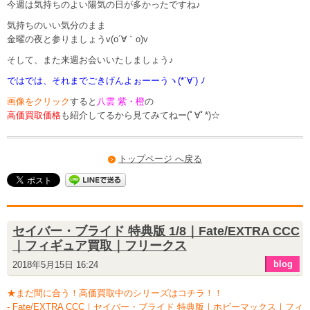
今週は気持ちのよい陽気の日が多かったですね♪
気持ちのいい気分のまま
金曜の夜と参りましょうv(o´∀｀o)v
そして、また来週お会いいたしましょう♪
ではでは、それまでごきげんよぉーーうヽ(*´∀`) ﾉ
画像をクリック
すると
八雲 紫・橙
の
高価買取価格
も紹介してるから見てみてねー(ﾟ∀ﾟ*)☆
トップページ へ戻る
セイバー・ブライド 特典版 1/8｜Fate/EXTRA CCC
｜フィギュア買取｜フリークス
blog
2018年5月15日 16:24
★まだ間に合う！高価買取中のシリーズはコチラ！！
-
Fate/EXTRA CCC｜セイバー・ブライド 特典版｜ホビーマックス｜フィ