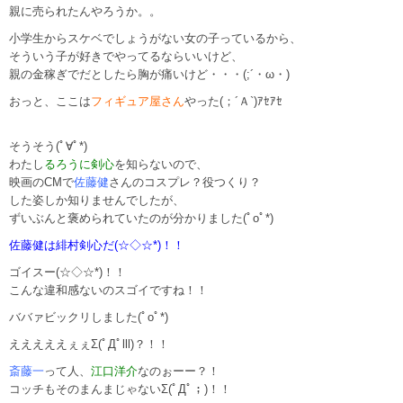
親に売られたんやろうか。。
小学生からスケベでしょうがない女の子っているから、
そういう子が好きでやってるならいいけど、
親の金稼ぎでだとしたら胸が痛いけど・・・(;´・ω・)
おっと、ここは
フィギュア屋さん
やった(；´Ａ`)ｱｾｱｾ
そうそう(ﾟ∀ﾟ*)
わたし
るろうに剣心
を知らないので、
映画のCMで
佐藤健
さんのコスプレ？役つくり？
した姿しか知りませんでしたが、
ずいぶんと褒められていたのが分かりました(ﾟoﾟ*)
佐藤健は緋村剣心だ(☆◇☆*)！！
ゴイスー(☆◇☆*)！！
こんな違和感ないのスゴイですね！！
ババァビックリしました(ﾟoﾟ*)
えええええぇぇΣ(ﾟДﾟlll)？！！
斎藤一
って人、
江口洋介
なのぉーー？！
コッチもそのまんまじゃないΣ(ﾟДﾟ；)！！