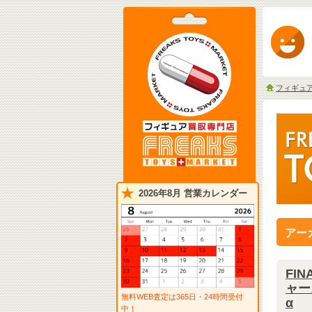
フィギュ
2026年8月 営業カレンダー
アー
FI
ャー
無料WEB査定は365日・24時間受付
α
中！