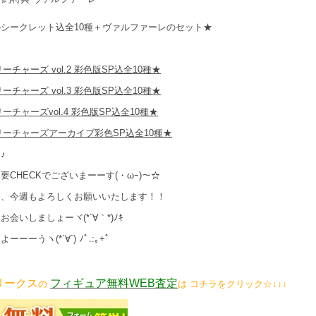
シークレット込全10種＋ヴァルファーレのセット★
、
ーチャーズ vol.2 彩色版SP込全10種★
ーチャーズ vol.3 彩色版SP込全10種★
ーチャーズvol.4 彩色版SP込全10種★
リーチャーズアーカイブ彩色SP込全10種★
♪
要CHECKでございまーーす(・ωｰ)～☆
は、今週もよろしくお願いいたします！！
お会いしましょーヾ(*´∀｀*)ﾉｷ
ーーーうヽ(*´∀`) ﾉﾟ.:｡+ﾟ
リークス
フィギュア無料WEB査定
の
は コチラをクリック☆↓↓↓