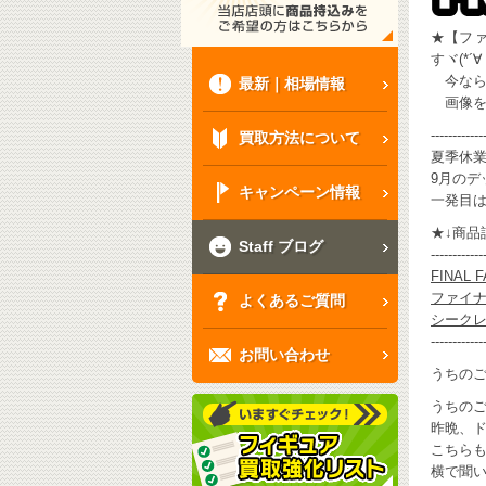
★【フ
すヾ(*´∀
今ならお
最新｜相場情報
画像を
------------
買取方法について
夏季休
9月のデ
キャンペーン情報
一発目はコ
★↓商品詳
Staff ブログ
------------
FINAL 
ファイナ
よくあるご質問
シークレ
------------
お問い合わせ
うちのご
うちのご
昨晩、ド
こちらも
横で聞