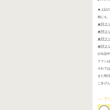
★上記の
他にも
★FFクリ
★FFクリ
★FFクリ
★FFク
が出品中
ファンは
それで
また明日
ごきげんよ
フ
↓↓↓