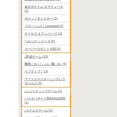
超次元ゲイム ネプテューヌ
(2)
ポケットモンスター (2)
リネージュ2｜LineageII (2)
テイルズ オブ シリーズ (2)
ペルソナ シリーズ (5)
スーパーロボット大戦 (2)
♪育成ゲーム (13)
艦隊これくしょん -艦これ- (5)
ラブライブ！ (3)
アイドルマスターシンデレラ
ガールズ (3)
♪シューティングゲーム (1)
バイオハザード/BIOHAZARD
(1)
♪ステルスゲーム (1)