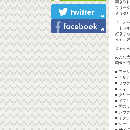
聞き取
フリー
ミリタリ
うーんバ
【トム
好きじ
イヤ、
まぁそんな
みんな大
画像の
■ アー
■ アル
■ リヴ
■ ディ
■ グリ
■ イフ
■ 黒の
■ シヴァ
■ イク
■ シー
■ FF