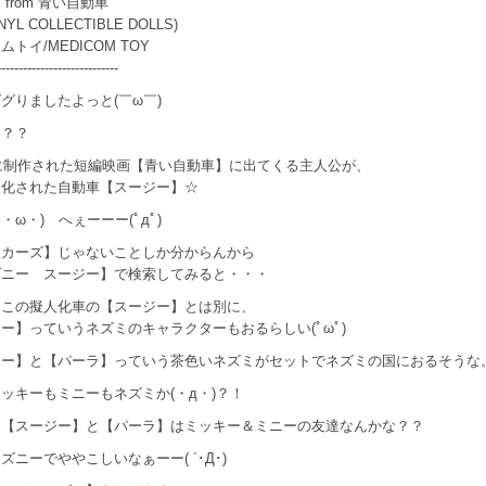
from 青い自動車
INYL COLLECTIBLE DOLLS)
トイ/MEDICOM TOY
----------------------------
グりましたよっと(￣ω￣)
に？？
年に制作された短編映画【青い自動車】に出てくる主人公が、
人化された自動車【スージー】☆
´・ω・) へぇーーー(ﾟдﾟ)
【カーズ】じゃないことしか分からんから
ズニー スージー】で検索してみると・・・
らこの擬人化車の【スージー】とは別に、
ー】っていうネズミのキャラクターもおるらしい(ﾟωﾟ)
ジー】と【パーラ】っていう茶色いネズミがセットでネズミの国におるそうな
ッキーもミニーもネズミか(・д・)？！
、【スージー】と【パーラ】はミッキー＆ミニーの友達なんかな？？
ズニーでややこしいなぁーー( ´･Д･)