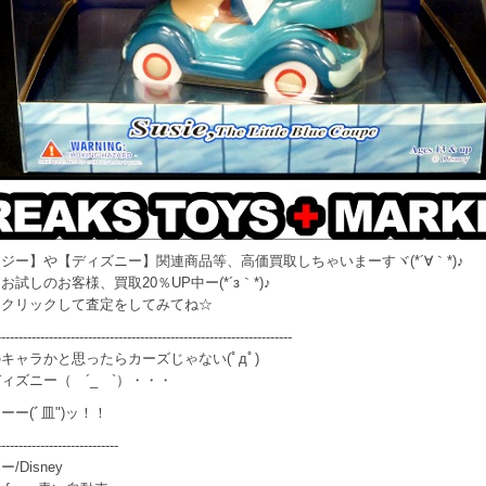
ジー】や【ディズニー】関連商品等、高価買取しちゃいまーすヾ(*´∀｀*)♪
試しのお客様、買取20％UP中ー(*´з｀*)♪
クリックして査定をしてみてね☆
--------------------------------------------------------------------
キャラかと思ったらカーズじゃない(ﾟдﾟ)
ィズニー（ ´_ゝ`）・・・
ーー(ﾞ皿")ッ！！
----------------------------
/Disney