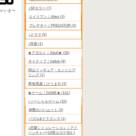
♪SFホラー (7)
ゃいまー
エイリアン｜Alien (3)
プレデター｜PREDATOR (3)
♪ドラマ (5)
♪邦画 (1)
★アダルト｜Adult★ (26)
ネイティブ｜native (9)
岡山フィギュア・エンジニア
リング (1)
希有馬屋｜けうまや (3)
★ゲーム｜GAME★ (141)
♪ソーシャルゲーム (10)
神撃のバハムート (3)
パズル&ドラゴンズ (1)
♪恋愛シミュレーション｜アド
ベンチャー(18禁エロゲ含む)