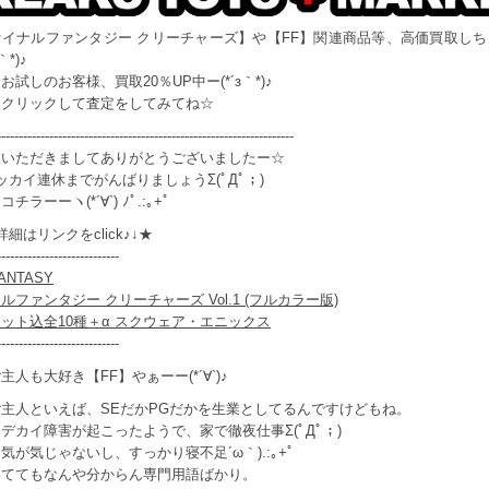
ァイナルファンタジー クリーチャーズ】や【FF】関連商品等、高価買取しち
｀*)♪
試しのお客様、買取20％UP中ー(*´з｀*)♪
クリックして査定をしてみてね☆
--------------------------------------------------------------------
業いただきましてありがとうございましたー☆
ッカイ連休までがんばりましょうΣ(ﾟДﾟ；)
チラーーヽ(*´∀`) ﾉﾟ.:｡+ﾟ
細はリンクをclick♪↓★
----------------------------
FANTASY
ルファンタジー クリーチャーズ Vol.1 (フルカラー版)
ット込全10種＋α スクウェア・エニックス
----------------------------
主人も大好き【FF】やぁーー(*´∀`)♪
主人といえば、SEだかPGだかを生業としてるんですけどもね。
デカイ障害が起こったようで、家で徹夜仕事Σ(ﾟДﾟ；)
気が気じゃないし、すっかり寝不足´ω｀).:｡+ﾟ
いててもなんや分からん専門用語ばかり。