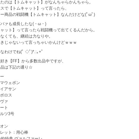
れたのは【トムキャット】がなんちゃらかんちゃら。
クスで【トムキャット】って言ったら、
ー商品の戦闘機【トムキャット】なんだけどな(ﾟωﾟ)
バァも成長したな(・ω・)
キャット】って言ったら戦闘機って出てくるんだから。
ゃなくても、継続は力なりや。
好きじゃないって言っちゃいかんけどｗｗｗ
わけでね(ﾟ ◇ﾟ)*.:｡+ﾟ
好き【FF】から多数出品中ですが、
商品は下記の通り☆
サー
テマウェポン
ァイアサン
アボロス
ーヴァ
リート
ワルツ3号
シオン
クレット：用心棒
X 予約特典 ヴァルファーレ