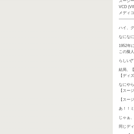
スージー 
VCD (V
メディコム
------------
ハイ、グ
なにな
1952
この擬
らしい(*
結局、
【ディ
なにや
【スージ
【スー
あ！！ミ
じゃぁ
同じディ