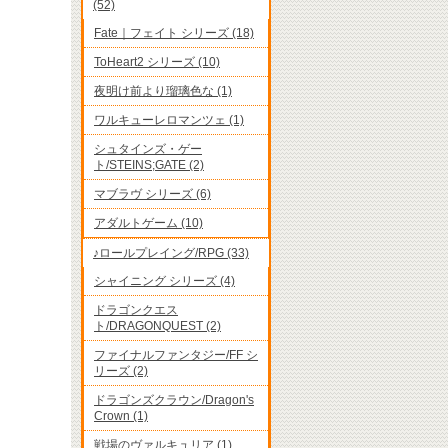
(52)
Fate｜フェイト シリーズ (18)
ToHeart2 シリーズ (10)
夜明け前より瑠璃色な (1)
ワルキューレロマンツェ (1)
シュタインズ・ゲー
ト/STEINS;GATE (2)
マブラヴ シリーズ (6)
アダルトゲーム (10)
♪ロールプレイング/RPG (33)
シャイニング シリーズ (4)
ドラゴンクエス
ト/DRAGONQUEST (2)
ファイナルファンタジー/FF シ
リーズ (2)
ドラゴンズクラウン/Dragon's
Crown (1)
戦場のヴァルキュリア (1)