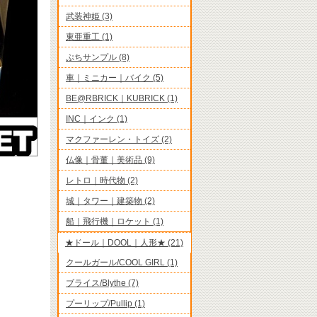
武装神姫 (3)
東亜重工 (1)
ぷちサンプル (8)
車｜ミニカー｜バイク (5)
BE@RBRICK｜KUBRICK (1)
INC｜インク (1)
マクファーレン・トイズ (2)
仏像｜骨董｜美術品 (9)
レトロ｜時代物 (2)
城｜タワー｜建築物 (2)
船｜飛行機｜ロケット (1)
★ドール｜DOOL｜人形★ (21)
クールガール/COOL GIRL (1)
ブライス/Blythe (7)
プーリップ/Pullip (1)