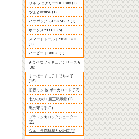
リル フェアリー/Lil’ Fairy (1)
やまと/vmf50 (1)
パラボックス/PARABOX (1)
ボークス/SD DD (5)
スマートドール｜Smart Doll
(1)
バービー｜Barbie (1)
★美少女フィギュアシリーズ★
(38)
すーぱーそに子｜ぽちゃ子
(16)
初音ミク 他 ボーカロイド (12)
七つの大罪 魔王黙示録 (1)
。
黒の守り手 (1)
ブラック★ロックシューター
(2)
ウルトラ怪獣擬人化計画 (1)