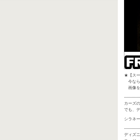
★【スー
今ならお
画像を
------------
カーズの
でも、デ
シラネー
------------
ディズニー