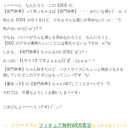
ぅーーーん、なんだろう、この【DD】の、
【長門有希】って言っちゃえば【長門有希】・・・みたいな感じ(´・ω・)
色んな【DD】が出てるけど、どれもそんな感じが否めない(・ω・｀*)
気のせいかな(ﾟωﾟ)？？
でもね、ババァがそんな感じを否めなかろうと、なんだろうと、
【DD】のデキが素晴らしいことには変わりないんですo(｀ω´*)o
しかも、【長門有希】ちゃんなのに巨乳( ﾟдﾟ)？！
おっぱい【Lサイズ】ですよぉぉぉΣ(ﾟДﾟ；)ぉぉぉ！！
【長門有希】ちゃん好きだけど、バストサイズにちょっと物足りなさを
感じていたそこのアナタにはもってこいヾ(*´∀｀*)ﾉ
【魔女っ子】の【長門有希】ちゃんGETしてくださーい(*´з｀*)
それでは、今週もよろしくお願いしまーーす♪
ごきげんよーーーうヽ(*´∀`) ﾉﾟ.:｡+ﾟ
フリークス
フィギュア無料WEB査定
↓↓↓
の
は コチラをクリック