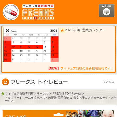
2026年8月 営業カレンダー
【NEW】
フィギュア買取の最新相場情報です！
フィギュア買取専門店フリークス
FREAKS TOY-Review
ドルフィードリーム★涼宮ハルヒの憂鬱 長門有希 ＆ 魔女っ子コスチュームセット／ボ
ークス