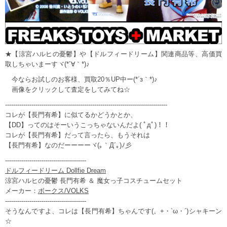
★【涼宮ハルヒの憂鬱】や【ドルフィードリーム】関連商品等、高価買
取しちゃいまーすヾ(*´∀｀*)♪
今ならお試しのお客様、買取20％UP中ー(*´з｀*)♪
画像をクリックして査定をしてみてね☆
--------------------------------------------------------------------------------
コレが【長門有希】に似てるかどうかとか、
【DD】ってのはそーいうこっちゃないんだよ( ﾟдﾟ)！！
コレが【長門有希】だって言ったら、もうそれは
【長門有希】なのだーーーーヾ(｡｀Д´｡)ﾉ彡
----------------------------------------
ドルフィードリーム Dollfie Dream
涼宮ハルヒの憂鬱 長門有希 ＆ 魔女っ子コスチュームセット
メーカー：
ボークス/VOLKS
----------------------------------------
そうなんですよ、コレは【長門有希】ちゃんです(。+・`ω・´)シャキーン
☆