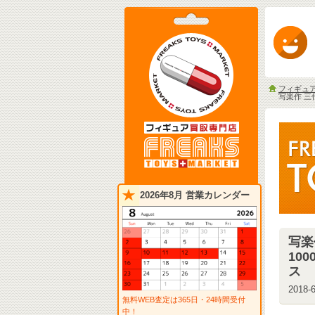
フィギュ
写楽作 三
2026年8月 営業カレンダー
写楽
10
ス
2018-6
無料WEB査定は365日・24時間受付
中！