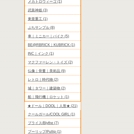
メカトロウィーゴ (1)
武装神姫 (3)
東亜重工 (1)
ぷちサンプル (8)
車｜ミニカー｜バイク (5)
BE@RBRICK｜KUBRICK (1)
INC｜インク (1)
マクファーレン・トイズ (2)
仏像｜骨董｜美術品 (9)
レトロ｜時代物 (2)
城｜タワー｜建築物 (2)
船｜飛行機｜ロケット (1)
★ドール｜DOOL｜人形★ (21)
クールガール/COOL GIRL (1)
ブライス/Blythe (7)
プーリップ/Pullip (1)