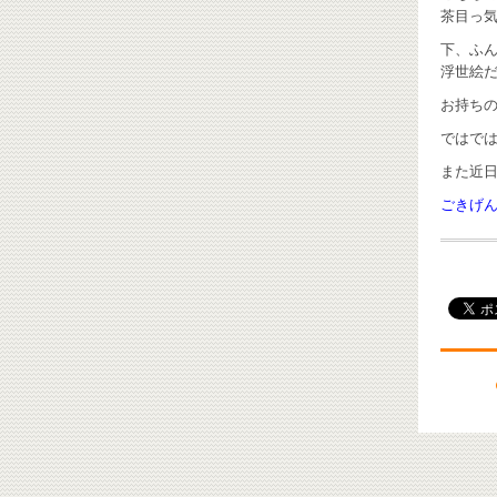
茶目っ気
下、ふ
浮世絵だ
お持ち
ではで
また近
ごきげんよ