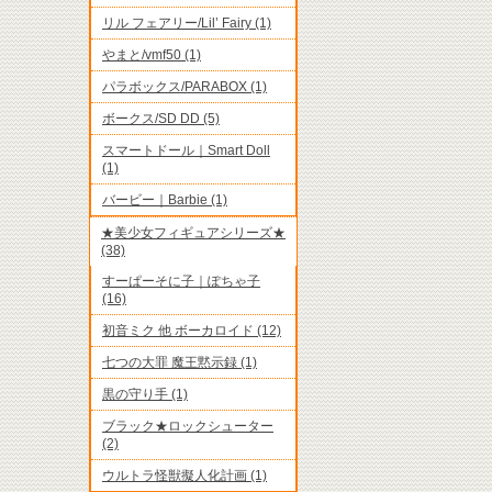
リル フェアリー/Lil’ Fairy (1)
やまと/vmf50 (1)
パラボックス/PARABOX (1)
ボークス/SD DD (5)
スマートドール｜Smart Doll
(1)
バービー｜Barbie (1)
★美少女フィギュアシリーズ★
(38)
すーぱーそに子｜ぽちゃ子
(16)
初音ミク 他 ボーカロイド (12)
七つの大罪 魔王黙示録 (1)
黒の守り手 (1)
ブラック★ロックシューター
(2)
ウルトラ怪獣擬人化計画 (1)