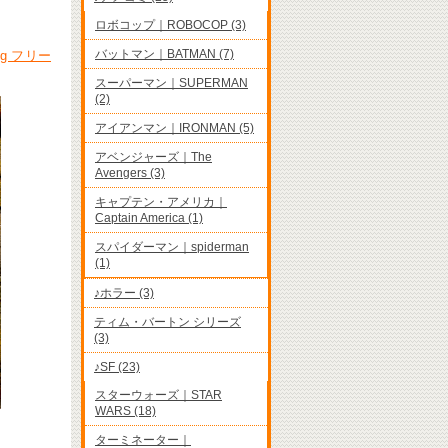
ロボコップ｜ROBOCOP (3)
バットマン｜BATMAN (7)
g フリー
スーパーマン｜SUPERMAN
(2)
アイアンマン｜IRONMAN (5)
アベンジャーズ｜The
Avengers (3)
キャプテン・アメリカ｜
Captain America (1)
スパイダーマン｜spiderman
(1)
♪ホラー (3)
ティム・バートン シリーズ
(3)
♪SF (23)
スターウォーズ｜STAR
WARS (18)
ターミネーター｜