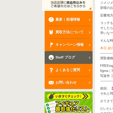
ジメジメ
皆様のお
近畿地
最新｜相場情報
コッチ
そした
買取方法について
早いな
そんな
キャンペーン情報
本日 紹
------------
Staff ブログ
買取価
FREE
よくあるご質問
figma
写楽作 
------------
お問い合わせ
前回、
それと
さてさ
だいた