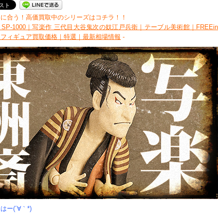
間に合う！高価買取中のシリーズはコチラ！！
a｜SP-1000｜写楽作 三代目大谷鬼次の奴江戸兵衛｜テーブル美術館｜FREEin
｜フィギュア買取価格｜特選｜最新相場情報
-
ー(´∀｀*)