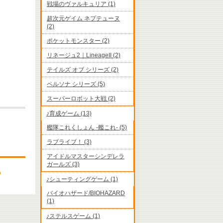
戦場のヴァルキュリア (1)
超次元ゲイム ネプテューヌ
(2)
ポケットモンスター (2)
リネージュ2｜LineageII (2)
テイルズ オブ シリーズ (2)
ペルソナ シリーズ (5)
スーパーロボット大戦 (2)
♪育成ゲーム (13)
艦隊これくしょん -艦これ- (5)
ラブライブ！ (3)
アイドルマスターシンデレラ
ガールズ (3)
♪シューティングゲーム (1)
バイオハザード/BIOHAZARD
(1)
♪ステルスゲーム (1)