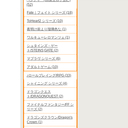
ベンチャー(18禁エロゲ含む)
(52)
Fate｜フェイト シリーズ (18)
ToHeart2 シリーズ (10)
夜明け前より瑠璃色な (1)
ワルキューレロマンツェ (1)
シュタインズ・ゲー
ト/STEINS;GATE (2)
マブラヴ シリーズ (6)
アダルトゲーム (10)
♪ロールプレイング/RPG (33)
シャイニング シリーズ (4)
ドラゴンクエス
ト/DRAGONQUEST (2)
ファイナルファンタジー/FF シ
リーズ (2)
ドラゴンズクラウン/Dragon's
Crown (1)