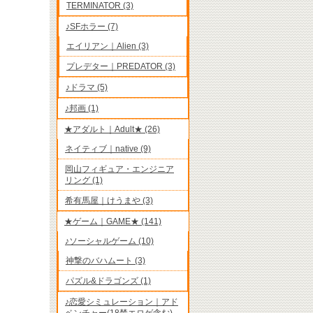
TERMINATOR (3)
♪SFホラー (7)
エイリアン｜Alien (3)
プレデター｜PREDATOR (3)
♪ドラマ (5)
♪邦画 (1)
★アダルト｜Adult★ (26)
ネイティブ｜native (9)
岡山フィギュア・エンジニア
リング (1)
希有馬屋｜けうまや (3)
★ゲーム｜GAME★ (141)
♪ソーシャルゲーム (10)
神撃のバハムート (3)
パズル&ドラゴンズ (1)
♪恋愛シミュレーション｜アド