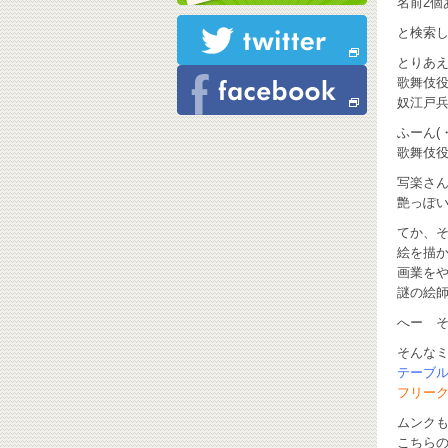
名前2個
と検索し
とりあ
歌舞伎
奴江戸
ふーん(
歌舞伎役
写楽さ
艶っぽい
てか、そ
絵を描か
画業を
謎の絵師
へー そ
そんな
テーブ
フリー
ムンク
こちら