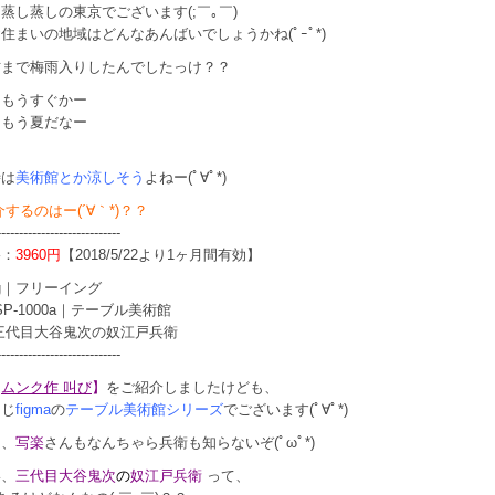
蒸し蒸しの東京でございます(;￣｡￣)
住まいの地域はどんなあんばいでしょうかね(ﾟｰﾟ*)
方まで梅雨入りしたんでしたっけ？？
ももうすぐかー
らもう夏だなー
ー
時は
美術館とか涼しそう
よねー(ﾟ∀ﾟ*)
介するのはー(´∀｀*)？？
----------------------------
格：
3960円
【2018/5/22より1ヶ月間有効】
ing｜フリーイング
｜SP-1000a｜テーブル美術館
三代目大谷鬼次の奴江戸兵衛
----------------------------
【
ムンク作 叫び
】
をご紹介しましたけども、
同じ
figma
の
テーブル美術館シリーズ
でございます(ﾟ∀ﾟ*)
て、
写楽
さんもなんちゃら兵衛も知らないぞ(ﾟωﾟ*)
い、
三代目大谷鬼次
の
奴江戸兵衛
って、