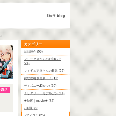
ス
カテゴリー
出品紹介 (55)
フリークスからのお知らせ
(24)
フィギュア屋さんの日常 (26)
買取価格表更新！！ (12)
ディズニー/Disney (10)
美術品
ミリタリー｜モデルガン (14)
★映画｜movie★ (82)
♪洋画 (79)
♪アメコミ (25)