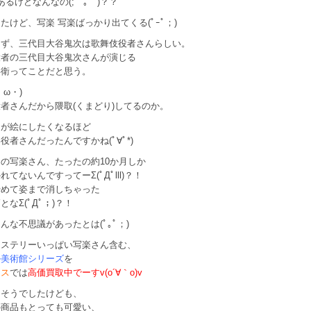
あるけどなんなの(;￣｡￣)？？
たけど、写楽 写楽ばっかり出てくる(ﾟｰﾟ；)
えず、三代目大谷鬼次は歌舞伎役者さんらしい。
役者の三代目大谷鬼次さんが演じる
兵衛ってことだと思う。
・ω・)
者さんだから隈取(くまどり)してるのか。
んが絵にしたくなるほど
役者さんだったんですかね(ﾟ∀ﾟ*)
の写楽さん、たったの約10か月しか
れてないんですってーΣ(ﾟДﾟlll)？！
やめて姿まで消しちゃった
となΣ(ﾟДﾟ；)？！
んな不思議があったとは(ﾟ｡ﾟ；)
ミステリーいっぱい写楽さん含む、
ル美術館シリーズ
を
クス
では
高価買取中でーすv(o´∀｀o)v
もそうでしたけども、
の商品もとっても可愛い、