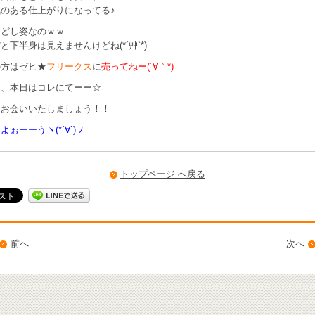
のある仕上がりになってる♪
んどし姿なのｗｗ
と下半身は見えませんけどね(*´艸`*)
の方は
ゼヒ★
フリークス
に
売ってねー(´∀｀*)
は、本日はコレにてーー☆
日お会いいたしましょう！！
ぉーーうヽ(*´∀`) ﾉ
トップページ へ戻る
前へ
次へ