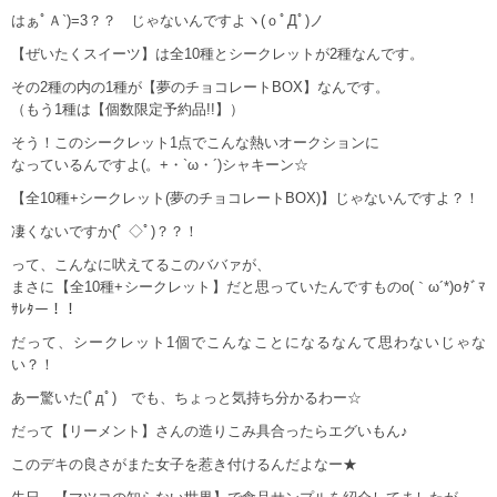
はぁﾟＡ`)=3？？ じゃないんですよヽ(ｏﾟДﾟ)ノ
【ぜいたくスイーツ】は全10種とシークレットが2種なんです。
その2種の内の1種が【夢のチョコレートBOX】なんです。
（もう1種は【個数限定予約品!!】）
そう！このシークレット1点でこんな熱いオークションに
なっているんですよ(。+・`ω・´)シャキーン☆
【全10種+シークレット(夢のチョコレートBOX)】じゃないんですよ？！
凄くないですか(ﾟ ◇ﾟ)？？！
って、こんなに吠えてるこのババァが、
まさに【全10種+シークレット】だと思っていたんですものo(｀ω´*)oﾀﾞﾏ
ｻﾚﾀー！！
だって、シークレット1個でこんなことになるなんて思わないじゃな
い？！
あー驚いた(ﾟдﾟ) でも、ちょっと気持ち分かるわー☆
だって【リーメント】さんの造りこみ具合ったらエグいもん♪
このデキの良さがまた女子を惹き付けるんだよなー★