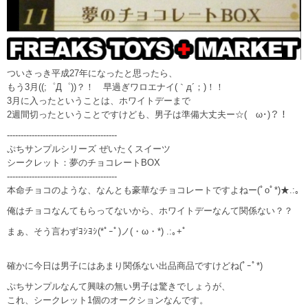
ついさっき平成27年になったと思ったら、
もう3月((;゜Д゜))？！ 早過ぎワロエナイ(｀д´；)！！
3月に入ったということは、ホワイトデーまで
2週間切ったということですけども、男子は準備大丈夫ー☆(ゝω･)？！
----------------------------------------
ぷちサンプルシリーズ ぜいたくスイーツ
シークレット：夢のチョコレートBOX
----------------------------------------
本命チョコのような、なんとも豪華なチョコレートですよねー(ﾟoﾟ*)★.:｡
俺はチョコなんてもらってないから、ホワイトデーなんて関係ない？？
まぁ、そう言わずﾖｼﾖｼ(*ﾟｰﾟ)ノ(・ω・*) .:｡+ﾟ
確かに今日は男子にはあまり関係ない出品商品ですけどね(ﾟｰﾟ*)
ぷちサンプルなんて興味の無い男子は驚きでしょうが、
これ、シークレット1個のオークションなんです。