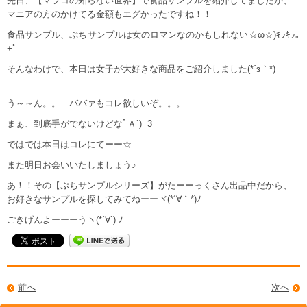
先日、【マツコの知らない世界】で食品サンプルを紹介してましたが、
マニアの方のかけてる金額もエグかったですね！！
食品サンプル、ぷちサンプルは女のロマンなのかもしれない☆ω☆)ｷﾗｷﾗ｡
+ﾟ
そんなわけで、本日は女子が大好きな商品をご紹介しました(*´з｀*)
う～～ん。。 ババァもコレ欲しいぞ。。。
まぁ、到底手がでないけどなﾟＡ`)=3
ではでは本日はコレにてーー☆
また明日お会いいたしましょう♪
あ！！その【ぷちサンプルシリーズ】がたーーっくさん出品中だから、
お好きなサンプルを探してみてねーーヾ(*´∀｀*)ﾉ
ごきげんよーーーうヽ(*´∀`) ﾉ
前へ
次へ