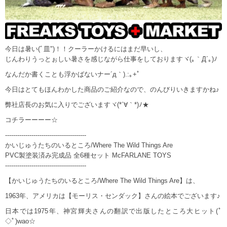
今日は暑い(ﾞ皿")！！クーラーかけるにはまだ早いし、
じんわりうっとぉしい暑さを感じながら仕事をしておりますヾ(｡｀Д´｡)ﾉ
なんだか書くことも浮かばないナー´д｀).:｡+ﾟ
今日はとてもほんわかした商品のご紹介なので、のんびりいきますかね♪
弊社店長のお気に入りでございますヾ(*´∀｀*)ﾉ★
コチラーーーー☆
----------------------------------------
かいじゅうたちのいるところ/Where The Wild Things Are
PVC製塗装済み完成品 全6種セット McFARLANE TOYS
----------------------------------------
【かいじゅうたちのいるところ/Where The Wild Things Are】は、
1963年、アメリカは【モーリス・センダック】さんの絵本でございます♪
日本では1975年、神宮輝夫さんの翻訳で出版したところ大ヒット(ﾟ
◇ﾟ)wao☆