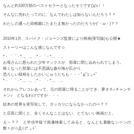
なんと約100万部のベストセラーとなったそうです('д'o！！
そんなに売れたってのに、なんでわたしは知らないんだろう？？
わたしの通った幼稚園にたまたま無かったのだろうか(´・ω・)？？
2010年1月、スパイク・ジョーンズ監督により映画(実写版)も公開★
ストーリーはこんな感じなんです☆
*・゜゜・*:.。..。.:*・゜・*:.。. .。
お母さんに怒られた少年マックスが、部屋に閉じ込められてしまう。
暗くなった部屋には不思議な森や海が広がり、
恐ろしい様相をしたかいじゅうたちも・・・ﾟдﾟ).:｡+ﾟ
*・゜゜・*:.。..。.:*・゜・*:.。. .。
それからアレコレあって、元の部屋に帰ることができ、夢オチ♪チャンチ
ャン♪ となるわけですが・・・
絵本の世界を実写化して、ガッカリにならなかったのー？？
と店長に聞くと、全くそんなことはない、とてもいい映画だと。
え～？？ と半信半疑で画像検索してみると、なんとも素敵なシーンの
数々が☆Д☆)*.:｡+ﾟ