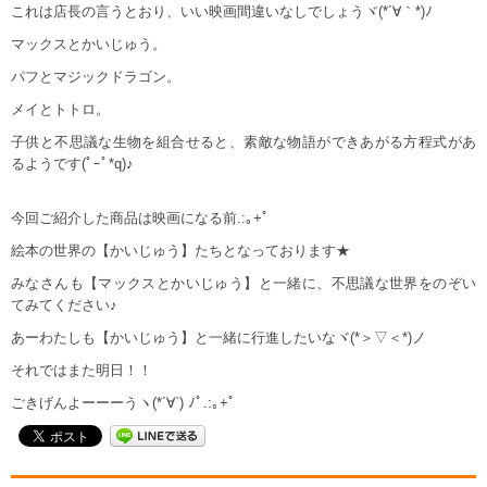
これは店長の言うとおり、いい映画間違いなしでしょうヾ(*´∀｀*)ﾉ
マックスとかいじゅう。
パフとマジックドラゴン。
メイとトトロ。
子供と不思議な生物を組合せると、素敵な物語ができあがる方程式があ
るようです(ﾟｰﾟ*q)♪
今回ご紹介した商品は映画になる前.:｡+ﾟ
絵本の世界の【かいじゅう】たちとなっております★
みなさんも【マックスとかいじゅう】と一緒に、不思議な世界をのぞい
てみてください♪
あーわたしも【かいじゅう】と一緒に行進したいなヾ(*＞▽＜*)ノ
それではまた明日！！
ごきげんよーーーうヽ(*´∀`) ﾉﾟ.:｡+ﾟ