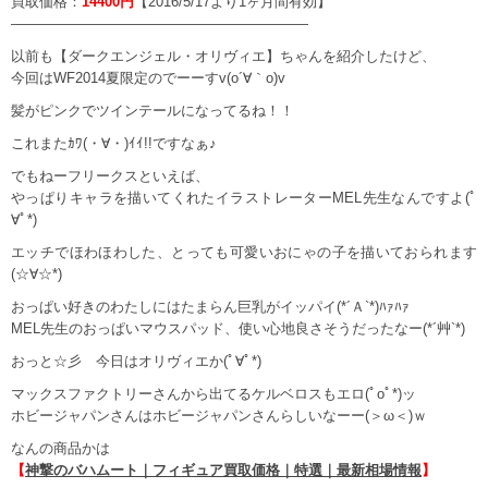
買取価格：
14400円
【2016/5/17より1ヶ月間有効】
—————————————————————
以前も【ダークエンジェル・オリヴィエ】ちゃんを紹介したけど、
今回はWF2014夏限定のでーーすv(o´∀｀o)v
髪がピンクでツインテールになってるね！！
これまたｶﾜ(・∀・)ｲｲ!!ですなぁ♪
でもねーフリークスといえば、
やっぱりキャラを描いてくれたイラストレーターMEL先生なんですよ(ﾟ
∀ﾟ*)
エッチでほわほわした、とっても可愛いおにゃの子を描いておられます
(☆∀☆*)
おっぱい好きのわたしにはたまらん巨乳がイッパイ(*´Ａ`*)ﾊｧﾊｧ
MEL先生のおっぱいマウスパッド、使い心地良さそうだったなー(*´艸`*)
おっと☆彡 今日はオリヴィエか(ﾟ∀ﾟ*)
マックスファクトリーさんから出てるケルベロスもエロ(ﾟoﾟ*)ッ
ホビージャパンさんはホビージャパンさんらしいなーー(＞ω＜)ｗ
なんの商品かは
【
神撃のバハムート｜フィギュア買取価格｜特選｜最新相場情報
】