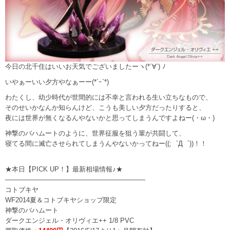
今日の北千住はいいお天気でございましたーヽ(*´∀`) ﾉ
いやぁーいい夕方やなぁーー(*´ｰ`*)
わたくし、幼少時代が世間的には不幸と言われる生い立ちなもので、
そのせいかなんか知らんけど、こうも美しい夕方だったりすると、
夜には世界が無くなるんやないかと思ってしまうんですよねー(・ω・)
神撃のバハムートのように、世界征服を狙う輩が共闘して、
寝てる間に滅亡させられてしまうんやないかってねー((;゜Д゜))！！
★本日【PICK UP！】最新相場情報♪★
—————————————————————
コトブキヤ
WF2014夏＆コトブキヤショップ限定
神撃のバハムート
ダークエンジェル・オリヴィエ++ 1/8 PVC