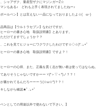
ム、シャアザク、量産型ザクにマジンガーZ☆
マンもある♪ どれも上手く表現されてましたねー♪
ボールペン】とは言えない一品になっておりましたよ☆(ゝω･)
出品商品は【ウルトラセブン】なわけですが、
【ヒーローの書き心地 取扱説明書】とあります。
いただけてますでしょうか？？
、これを見てヒジョーにワクワクしたわけです☆◇☆)*.:｡+ﾟ
【ヒーローの書き心地 取扱説明書】ですよ？！
、
、ヒーローの心得、また、正義を貫く志が無い者は使ってはならぬ。
てありそうじゃないですかーーヾ(*＞▽＜*)ノ？？！
が書かれてるんだろーーーう(☆ω☆*)？？！
キしながら確認★ﾟ.:｡+ﾟ
ルペンとしての用途以外で使わないで下さい。】