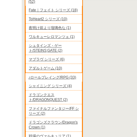
(52)
Fate｜フェイト シリーズ (18)
ToHeart2 シリーズ (10)
夜明け前より瑠璃色な (1)
ワルキューレロマンツェ (1)
シュタインズ・ゲー
ト/STEINS;GATE (2)
マブラヴ シリーズ (6)
アダルトゲーム (10)
♪ロールプレイング/RPG (33)
シャイニング シリーズ (4)
ドラゴンクエス
ト/DRAGONQUEST (2)
ファイナルファンタジー/FF シ
リーズ (2)
ドラゴンズクラウン/Dragon's
Crown (1)
戦場のヴァルキュリア (1)