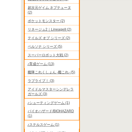
超次元ゲイム ネプテューヌ
(2)
ポケットモンスター (2)
リネージュ2｜LineageII (2)
テイルズ オブ シリーズ (2)
ペルソナ シリーズ (5)
スーパーロボット大戦 (2)
♪育成ゲーム (13)
艦隊これくしょん -艦これ- (5)
ラブライブ！ (3)
アイドルマスターシンデレラ
ガールズ (3)
♪シューティングゲーム (1)
バイオハザード/BIOHAZARD
(1)
♪ステルスゲーム (1)