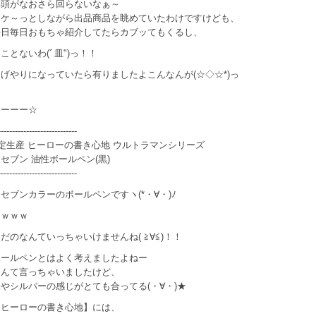
い頭がなおさら回らないなぁ～
ボケ～っとしながら出品商品を眺めていたわけですけども、
毎日毎日おもちゃ紹介してたらカブッてもくるし、
ことないわ(ﾞ皿")っ！！
げやりになっていたら有りましたよこんなんが(☆◇☆*)っ
ーーーー☆
----------------------------
限定生産 ヒーローの書き心地 ウルトラマンシリーズ
セブン 油性ボールペン(黒)
----------------------------
セブンカラーのボールペンですヽ(*・∀・)ﾉ
ｗｗｗｗ
だのなんていっちゃいけませんね( ≧∀≦)！！
ボールペンとはよく考えましたよねー
なんて言っちゃいましたけど、
やシルバーの感じがとても合ってる(・∀・)★
【ヒーローの書き心地】には、