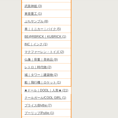
武装神姫 (3)
東亜重工 (1)
ぷちサンプル (8)
車｜ミニカー｜バイク (5)
BE@RBRICK｜KUBRICK (1)
INC｜インク (1)
マクファーレン・トイズ (2)
仏像｜骨董｜美術品 (9)
レトロ｜時代物 (2)
城｜タワー｜建築物 (2)
船｜飛行機｜ロケット (1)
★ドール｜DOOL｜人形★ (21)
クールガール/COOL GIRL (1)
ブライス/Blythe (7)
プーリップ/Pullip (1)