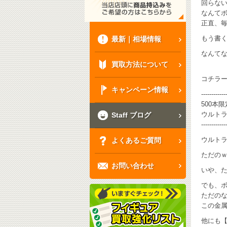
回らな
なんて
正直、
もう書く
最新｜相場情報
なんてな
買取方法について
コチラ
キャンペーン情報
------------
500本
ウルトラ
Staff ブログ
------------
ウルトラ
よくあるご質問
ただの
お問い合わせ
いや、た
でも、
ただの
この金属
他にも