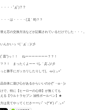
・・・・ﾟдﾟ)？？
・・・は・・・・(´Д｀lll)？？
、替え芯の交換方法などが記載されているだけでした・・・。
いんかいっヾ(｀д´；)ﾉ彡
(ﾞ皿")っ！！ ねーーーーーーー？？！
？？！ まったくよーーヾ(｡｀Д´｡)ﾉ彡
っと勝手にガッカリしたりして(。-ω-).:｡+ﾟ
品自体に遊び心があるからいいのか(*´・ω・)♪
わけで、特に【ヒーローの心得】が無くても
える【ウルトラセブン 油性ボールペン】★
は見てやってくださーーいﾟヽ(*´∀`) ﾉﾟ.:｡+ﾟ