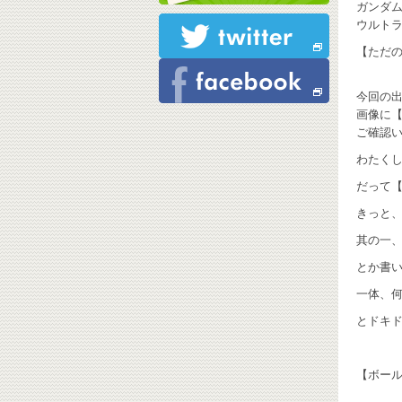
ガンダ
ウルトラ
【ただの
今回の
画像に
ご確認
わたくし
だって
きっと
其の一
とか書い
一体、何
とドキド
【ボー