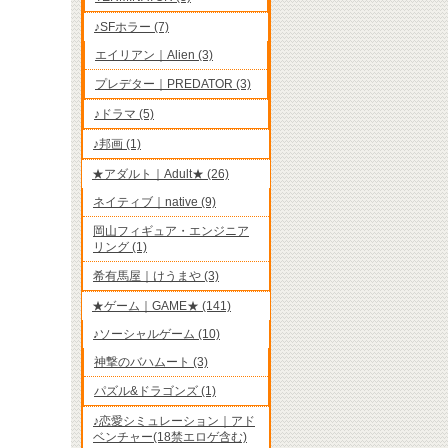
♪SFホラー (7)
エイリアン｜Alien (3)
プレデター｜PREDATOR (3)
♪ドラマ (5)
♪邦画 (1)
★アダルト｜Adult★ (26)
ネイティブ｜native (9)
岡山フィギュア・エンジニア
リング (1)
希有馬屋｜けうまや (3)
★ゲーム｜GAME★ (141)
♪ソーシャルゲーム (10)
神撃のバハムート (3)
パズル&ドラゴンズ (1)
♪恋愛シミュレーション｜アド
ベンチャー(18禁エロゲ含む)