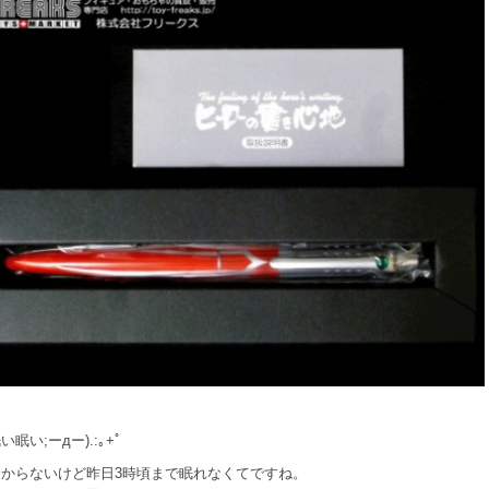
い眠い;ーдー).:｡+ﾟ
分からないけど昨日3時頃まで眠れなくてですね。