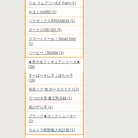
リル フェアリー/Lil’ Fairy (1)
やまと/vmf50 (1)
パラボックス/PARABOX (1)
ボークス/SD DD (5)
スマートドール｜Smart Doll
(1)
バービー｜Barbie (1)
★美少女フィギュアシリーズ★
(38)
すーぱーそに子｜ぽちゃ子
(16)
初音ミク 他 ボーカロイド (12)
七つの大罪 魔王黙示録 (1)
黒の守り手 (1)
ブラック★ロックシューター
(2)
ウルトラ怪獣擬人化計画 (1)