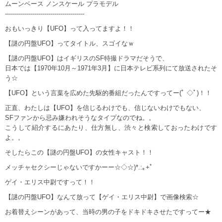
ムーンベース ノンスケール プラモデル
----------------------------------------
おもいっきり【UFO】って入ってますよ！！
【謎の円盤UFO】ってタイトル、スゴイなｗ
【謎の円盤UFO】はイギリスのSF特撮ドラマだそうで、
日本では【1970年10月～1971年3月】に日本テレビ系列にて放送されたそ
う☆
【UFO】という言葉を広めた先駆的番組だったんですってー(ﾟ ◇ﾟ)！！
正直、わたしは【UFO】を信じるわけでも、信じないわけでもない、
SFファンから忌み嫌われそうなタイプなのでね。。
こうして紹介するにあたり、仕方無し、渋々と検索しておったわけです
よ。。
そしたらこの【謎の円盤UFO】の女性キャスト！！
メッチャセクシーじゃないですかーー☆◇☆)*.:｡+ﾟ
ゲイ・エリス中尉ですって！！
【謎の円盤UFO】なんて放って【ゲイ・エリス中尉】で画像検索☆
お着替えシーンがあって、当時の男の子をドキドキさせたですってー★