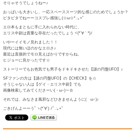
そりゃそうでしょうねー♪
おっぱいも大きいし、一応スペーススーツ的な感じのためでしょうか？
ピタピタでねーーコスプレ感強し(☆ω☆*.:｡+ﾟ
エロ本もまともに手に入れられない時代に、
エリス中尉は貴重な存在だったでしょうヾ(*´∀｀*)ﾉ
いやーイイモノ見れました！！
現代には無いほのかなエロさ♪
最近は直接的でモロ見えばかりですからね。
ヒジョーに良かったです☆
ストーリーでもお色気でも男子をドキドキさせた【謎の円盤UFO】♪
SFファンの方は【謎の円盤UFO】の【CHECK】を☆
そうじゃない人は【ゲイ・エリス中尉】でも
画像検索してみてくださーい(・ωｰ)～☆
それでは、みなさま風邪などひきませんように(ゝω･)♪
ごきげんよーーうﾟヽ(*´∀`) ﾉﾟ.:｡+ﾟ