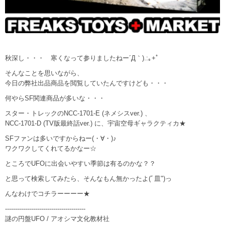
秋深し・・・ 寒くなって参りましたねー´Д｀).:｡+ﾟ
そんなことを思いながら、
今日の弊社出品商品を閲覧していたんですけども・・・
何やらSF関連商品が多いな・・・
スター・トレックのNCC-1701-E (ネメシスver.) 、
NCC-1701-D (TV版最終話ver.) に、宇宙空母ギャラクティカ★
SFファンは多いですからねー(・∀・)♪
ワクワクしてくれてるかなー☆
ところでUFOに出会いやすい季節は有るのかな？？
と思って検索してみたら、そんなもん無かったよ(ﾞ皿")っ
んなわけでコチラーーーー★
----------------------------------------
謎の円盤UFO / アオシマ文化教材社