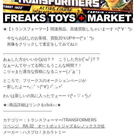
★【トランスフォーマー】関連商品、高価買取しちゃいまーすヾ(*´∀｀*)♪
今ならお試しのお客様、買取20％UP中ー(*´з｀*)♪
画像をクリックして査定をしてみてね☆
--------------------------------------------------------------------------------
あぁした方がいいか('д'o)？？ こうした方が(ﾟωﾟ)？？
なぁーんてやってる間にもうこんな時間？！
こりゃまた適当な投稿になるニャー(ノ´д｀)
ところで、フリークスのオークションページが
一新したよー+｡:.ﾟヽ(*´∀`) ﾉﾟ.:｡+ﾟ
わいは新しいの気に入ったでぇーーヾ(*＞▽＜*)ノ
★↓商品詳細はリンクをclick♪↓★
----------------------------------------
カテゴリー：トランスフォーマー/TRANSFORMERS
リベンジ RA-32 オートボットジャズ＆レノックス少佐
メーカー：ハスブロ / タカラトミー