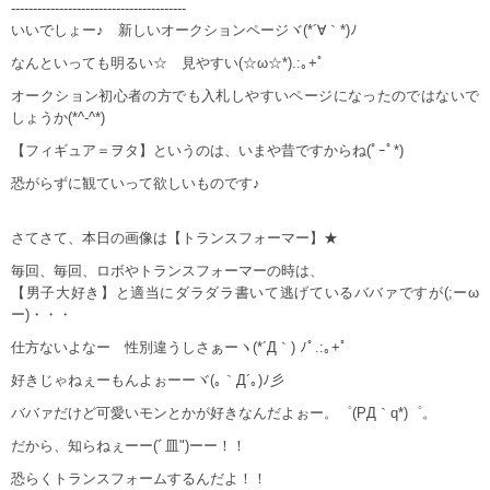
----------------------------------------
いいでしょー♪ 新しいオークションページヾ(*´∀｀*)ﾉ
なんといっても明るい☆ 見やすい(☆ω☆*).:｡+ﾟ
オークション初心者の方でも入札しやすいページになったのではないで
しょうか(*^-^*)
【フィギュア＝ヲタ】というのは、いまや昔ですからね(ﾟｰﾟ*)
恐がらずに観ていって欲しいものです♪
さてさて、本日の画像は【トランスフォーマー】★
毎回、毎回、ロボやトランスフォーマーの時は、
【男子大好き】と適当にダラダラ書いて逃げているババァですが(;ーω
ー)・・・
仕方ないよなー 性別違うしさぁーヽ(*´Д｀) ﾉﾟ.:｡+ﾟ
好きじゃねぇーもんよぉーーヾ(｡｀Д´｡)ﾉ彡
ババァだけど可愛いモンとかが好きなんだよぉー。゜(PД｀q*)゜。
だから、知らねぇーー(ﾞ皿")ーー！！
恐らくトランスフォームするんだよ！！