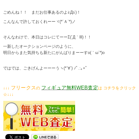
ごめんね！！ まだお仕事あるのよ≧Д≦)！
こんなんで許しておくれーーヾ(*´Ａ`*)ノ
そんなわけで、本日はコレにてーーΣ(´Д｀lll)！！
一新したオークションページのように、
明日からまた気持ちも新たにがんばりまーーすo(｀ω´*)o
ではでは、ごきげんよーーーうヽ(*´∀`) ﾉﾟ.:｡+ﾟ
フリークス
フィギュア無料WEB査定
↓↓↓
の
は コチラをクリック
☆↓↓↓