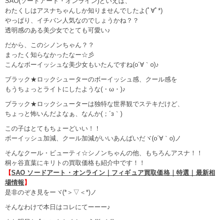
SAO(ソードアート・オンライン)といえば、
わたくしはアスナちゃんしか知りませんでしたよ(ﾟ∀ﾟ*)
やっぱり、イチバン人気なのでしょうかね？？
透明感のある美少女でとても可愛い♪
だから、このシノンちゃん？？
まったく知らなかったなー☆彡
こんなボーイッシュな美少女もいたんですね(o´∀｀o)♪
ブラック★ロックシューターのボーイッシュ感、クール感を
もうちょっとライトにしたような(・ω・)♪
ブラック★ロックシューターは独特な世界観でステキだけど、
ちょっと怖いんだよなぁ、なんか(；´з｀)
この子はとてもちょーどいい！！
ボーイッシュ加減、クール加減がいいあんばいだヾ(o´∀｀o)ノ
そんなクール・ビューティ☆シノンちゃんの他、もちろんアスナ！！
桐ヶ谷直葉にキリトの買取価格も紹介中です！！
【
SAO ソードアート・オンライン｜フィギュア買取価格｜特選｜最新相
場情報
】
是非のぞき見をーヾ(*＞▽＜*)ノ
そんなわけで本日はコレにてーーー♪