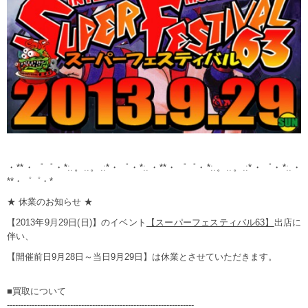
・**・゜゜・*:.。..。.:*・゜・*:.・**・゜゜・*:.。..。.:*・゜・*:.・
**・゜゜・*
★ 休業のお知らせ ★
【2013年9月29日(日)】のイベント
【スーパーフェスティバル63】
出店に
伴い、
【開催前日9月28日～当日9月29日】は休業とさせていただきます。
■買取について
--------------------------------------------------------------------