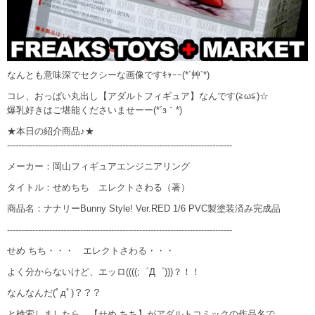
なんとも意味深でセクシーな画像ですｷｬｰｰ(*´艸`*)
コレ、おっぱい丸出し【アダルトフィギュア】なんです(≧ω≦)☆
爆乳好きはご堪能くださいませーー(*´з｀*)
★本日の紹介商品♪★
--------------------------------------------------------------------------------
メーカー：岡山フィギュアエンジニアリング
タイトル：せめちち エレクトさわる（著）
商品名：ナナリーBunny Style! Ver.RED 1/6 PVC製塗装済み完成品
--------------------------------------------------------------------------------
せめ ちち・・・ エレクトさわる・・・
よく分からないけど、エッロ((((;゜Д゜)))？！！
なんなんだ(ﾟдﾟ)？？？
と検索しましたら、【せめ ちち】がアダルトコミックの作品名で、