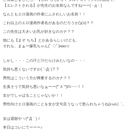
【エレクトさわる】が先生のお名前なんですねーー(・д・)
なんともエロ漫画の作者にふさわしいお名前！！
これ以上のエロ漫画作者名があるのだろうか('д'o)？？
この先生は大きいお乳が好きなのカナ？？
他にも【まぞ ちち】とかあるらしいけども、
それも、まぁー爆乳ちゃん(ﾟ ◇ﾟ)wao☆
しかし・・・この汗と汁だらけみたいなの・・・
気持ち悪くないですか( ´･Д･)？？
男性はこういう方が興奮するのカナ？？
生臭そうで気持ち悪いなぁーー(*´Ａ`*)ｵｴｰｰｰ！！
女がでしゃばることじゃないか！！
男性向けエロ漫画のことを女が文句言うなって怒られちゃうね(≧ω≦)゜。
女は退散やヽ(*´Д｀) ﾉ
本日はコレにてーーー♪