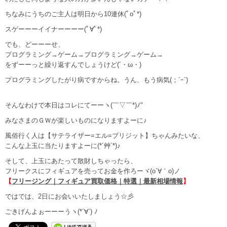
ちなみにうちのご主人は明日から10連休(ﾟoﾟ*)
スゲーーーイイナーーーー(ﾟ∀ﾟ*)
でも、どーーーせ、
プログラミング→ゲーム→プログラミング→ゲーム→
をずーーっと繰り返すんでしょうけど(´・ω・)
プログラミングしたがり病ですからね。うん、もう病気(；´ｰ`)
そんなわけで本日はコレにてーーヽ(￣▽￣*)ﾉ"
みなさまのＧＷが楽しいものになりますよーに♪
風俗行く人は【サテライザー=エル=ブリジット】ちゃんみたいな、
こんな上玉に当たりますよーに(*´艸`*)♪
そして、上玉にあたって散財しちゃったら、
フリークスにフィギュアを売ってお金を作ろーヾ(o´∀｀o)ノ
【
フリージング｜フィギュア買取価格｜特選｜最新相場情報
】
ではでは、2日にお会いいたしましょう☆彡
ごきげんよぉーーーうヽ(*´∀`) ﾉ