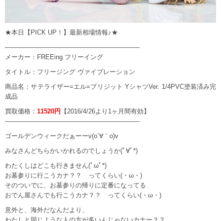
★本日【PICK UP！】最新相場情報♪★
—————————————————————
メーカー：FREEing フリーイング
タイトル：フリージング ヴァイブレーション
商品名：サテライザー=エル=ブリジット YシャツVer. 1/4PVC塗装済み完
成品
買取価格：
11520円
【2016/4/26より1ヶ月間有効】
—————————————————————
ゴールデンウィークだぁーーv(o´∀｀o)v
みなさんどちらかいかれるのでしょうか(ﾟ∀ﾟ*)
わたくしはどこも行きません(ﾟωﾟ*)
お墓参りに行こうカナ？？ ってくらい(・ω・)
そのついでに、お墓参りの帰りに定番になってる
おでん屋さんでも行こうカナ？？ ってくらい(・ω・)
意外と、海外だなんだより、
わたしと同じような人の方が多いんじゃないカナー？？