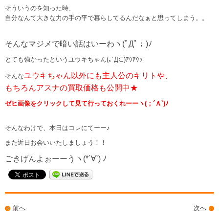
そういうのを知った時、
自分なんて大きな力の手の平で暮らしてるんだなぁと思ってしまう。。
そんなマジメで暗い話はいーわヽ(ﾟДﾟ；)ﾉ
とても強かったというユウキちゃん(｡´Д⊂)ｱｳｱｳｯ
ユウキちゃん以外にも主人公のキリトや、
そんな
もちろんアスナの買取価格も公開中★
ゼヒ画像をクリックして見て行っておくれーーヽ(；´Ａ`)ﾉ
そんなわけで、本日はコレにてーー♪
また近日お会いいたしましょう！！
ごきげんよぉーーうヽ(*´∀`) ﾉ
前へ
次へ