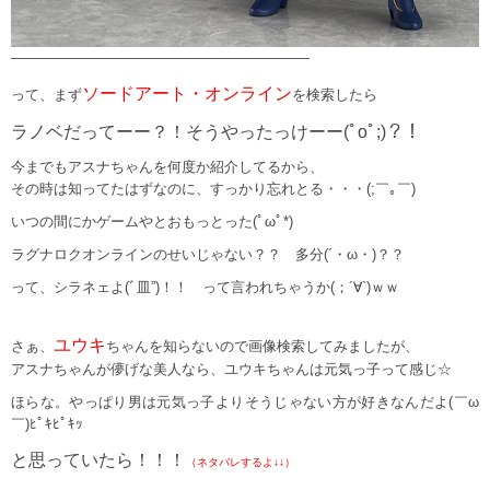
—————————————————————
ソードアート・オンライン
って、まず
を検索したら
ラノベだってーー？！そうやったっけーー(ﾟoﾟ;)？！
今までもアスナちゃんを何度か紹介してるから、
その時は知ってたはずなのに、すっかり忘れとる・・・(;￣｡￣)
いつの間にかゲームやとおもっとった(ﾟωﾟ*)
ラグナロクオンラインのせいじゃない？？ 多分(´・ω・)？？
って、シラネェよ(ﾞ皿”)！！ って言われちゃうか(；´∀`)ｗｗ
ユウキ
さぁ、
ちゃんを知らないので画像検索してみましたが、
アスナちゃんが儚げな美人なら、ユウキちゃんは元気っ子って感じ☆
ほらな。やっぱり男は元気っ子よりそうじゃない方が好きなんだよ(￣ω
￣)ﾋﾟｷﾋﾟｷｯ
と思っていたら！！！
（ネタバレするよ↓↓）