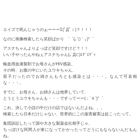
エイズで死んじゃうのぉーーーΣ(ﾟДﾟ；)？！！！
なのに画像検索したら笑顔ばかり ゜゜(｡´□｀｡)°゜
アスナちゃんよりよっぽど笑顔ですけど？！！
いい子やったんやねぇアスナちゃん(｡´Д⊂)ｴｸﾞｴｸﾞｯ
輸血用血液製剤でお母さんがHIV感染。
その時、お腹の中にいたユウキちゃん、
双子だったのでお姉さんもろとも感染とは・・・。なんて可哀相
な・・・。
すでに、お母さん、お姉さんは他界していて、
とうとうユウキちゃんも・・・ですってーー(；´Ａ`)°゜
これ、決して小説の中だけの話ではないんだよね。。。
検索したら日本だけじゃない、世界的にこの薬害被害は起こったって。
集団訴訟したって国や大きな製薬会社相手じゃ、
ちっぽけな民間人が束になってかかったってどうにもならないんだもん
ね。