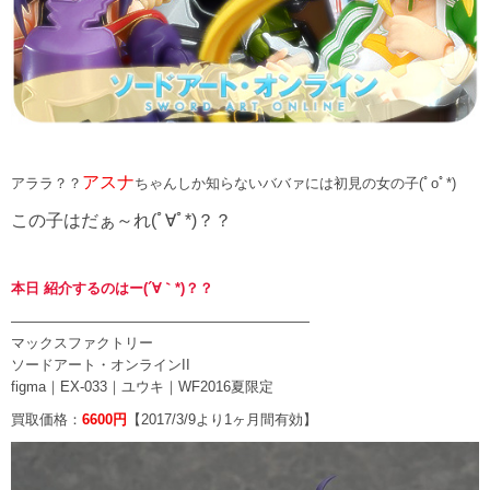
アスナ
アララ？？
ちゃんしか知らないババァには初見の女の子(ﾟoﾟ*)
この子はだぁ～れ(ﾟ∀ﾟ*)？？
本日 紹介するのはー(´∀｀*)？？
—————————————————————
マックスファクトリー
ソードアート・オンラインII
figma｜EX-033｜ユウキ｜WF2016夏限定
買取価格：
6600円
【2017/3/9より1ヶ月間有効】