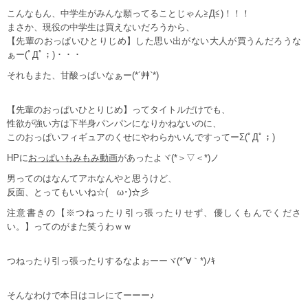
こんなもん、中学生がみんな願ってることじゃん≧Д≦)！！！
まさか、現役の中学生は買えないだろうから、
【先輩のおっぱいひとりじめ】した思い出がない大人が買うんだろうな
ぁー(ﾟДﾟ；)・・・
それもまた、甘酸っぱいなぁー(*´艸`*)
【先輩のおっぱいひとりじめ】ってタイトルだけでも、
性欲が強い方は下半身パンパンになりかねないのに、
このおっぱいフィギュアのくせにやわらかいんですってーΣ(ﾟДﾟ；)
HPに
おっぱいもみもみ動画
があったよヾ(*＞▽＜*)ノ
男ってのはなんてアホなんやと思うけど、
反面、とってもいいね☆(ゝω･)☆彡
注意書きの【※つねったり引っ張ったりせず、優しくもんでくださ
い。】ってのがまた笑うわｗｗ
つねったり引っ張ったりするなよぉーーヾ(*´∀｀*)ﾉｷ
そんなわけで本日はコレにてーーー♪