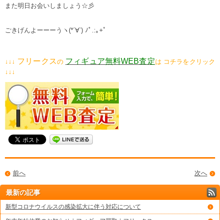
また明日お会いしましょう☆彡
ごきげんよーーーうヽ(*´∀`) ﾉﾟ.:｡+ﾟ
フリークス
フィギュア無料WEB査定
↓↓↓
の
は コチラをクリック
↓↓↓
前へ
次へ
最新の記事
新型コロナウイルスの感染拡大に伴う対応について