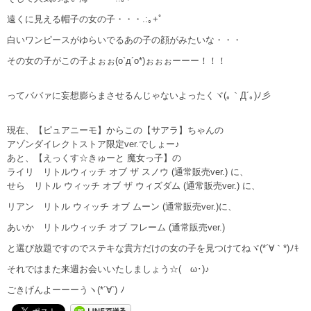
遠くに見える帽子の女の子・・・.:｡+ﾟ
白いワンピースがゆらいでるあの子の顔がみたいな・・・
その女の子がこの子よぉぉ(o`д´o*)ぉぉぉーーー！！！
ってババァに妄想膨らまさせるんじゃないよったくヾ(｡｀Д´｡)ﾉ彡
現在、【ピュアニーモ】からこの【サアラ】ちゃんの
アゾンダイレクトストア限定ver.でしょー♪
あと、【えっくす☆きゅーと 魔女っ子】の
ライリ リトルウィッチ オブ ザ スノウ (通常販売ver.) に、
せら リトル ウィッチ オブ ザ ウィズダム (通常販売ver.) に、
リアン リトル ウィッチ オブ ムーン (通常販売ver.)に、
あいか リトルウィッチ オブ フレーム (通常販売ver.)
と選び放題ですのでステキな貴方だけの女の子を見つけてねヾ(*´∀｀*)ﾉｷ
それではまた来週お会いいたしましょう☆(ゝω･)♪
ごきげんよーーーうヽ(*´∀`) ﾉ