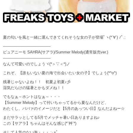
夏の匂いを風と一緒に運んできてくれそうな女の子が登場ﾟヽ(*´∀`) ﾉﾟ.:
----------------------------------------
ピュアニーモ SAHRA(サアラ)/Summer Melody(通常販売ver.)
----------------------------------------
なんて可愛いのでしょうヾ(*＞▽＜*)ノ
これぞ、【誰もいない夏の海で出会いたい女の子】でしょう(*^o^)
残暑じゃないよね！！ 初夏よ初夏♪彡
湿気だらけの猛暑とかもダメね！！
でもなぁ～ホントはなぁ～・・・
【Summer Melody】って付いちゃってるから夏なんだけど、
わたくし、ババァのイメージだと【5月のあっつい日】なんだよねー☆
まだサラッとしてる5月でメッチャ暑い日ありますよね♪
この【サアラ】ちゃんはそんな感じ(*´艸`*)
そして人気のない海・・・.:｡+ﾟ