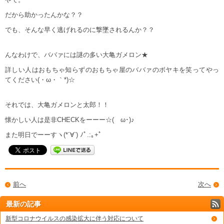
だから助かったんかな？？
でも、そんな早く逃げれるのに撃墜されるんか？？
んなわけで、ババァには謎の多い大亀ガメロン★
詳しい人はおもちゃ知らずのおもちゃ屋のババァのボヤキを笑ってやっ
てください(・ω・｀*)☆
それでは、大亀ガメロンと太郎！！
懐かしい人は是非CHECKをーーー☆(ゝω･)♪
また明日でーーすヽ(*´∀`) ﾉﾟ.:｡+ﾟ
前へ
次へ
最新の記事
新型コロナウイルスの感染拡大に伴う対応について