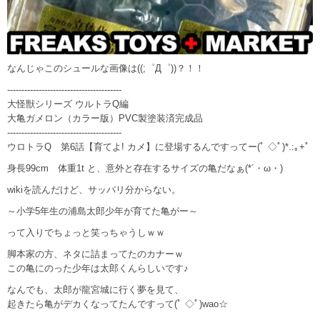
なんじゃこのシュールな画像は((;゜Д゜))？！！
----------------------------------------
大怪獣シリーズ ウルトラQ編
大亀ガメロン（カラー版）PVC製塗装済完成品
----------------------------------------
ウロトラQ 第6話【育てよ! カメ】に登場するんですってー(ﾟ ◇ﾟ)*.:｡+ﾟ
身長99cm 体重1t と、意外と存在するサイズの亀だなぁ(*´・ω・)
wikiを読んだけど、サッパリ分からない。
～小学5年生の浦島太郎少年が育てた亀がー～
って入りでちょっと笑っちゃうしｗｗ
脚本家の方、ネタに詰まってたのカナーｗ
この亀にのった少年は太郎くんらしいです♪
なんでも、太郎が龍宮城に行く夢を見て、
起きたら亀がデカくなってたんですって(ﾟ ◇ﾟ)wao☆