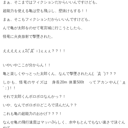
まぁ、そこまではフィクションだからいいんですけども。
超能力を使える亀は空も飛ぶし、壁抜けもする！！
まぁ、そこもフィクションだからいいんですけども。
んで亀が太郎をのせて竜宮城に行こうとしたら、
怪竜に火炎放射で撃墜された。
ええええぇぇΣ(ﾟДﾟ；)ぇぇぇ？？！！
いやいやここが分からん！！
亀と楽しくやっとった太郎くん、なんで撃墜されたん(;゜Д゜)？？？
しかも、怪竜のサイズは 身長20m 体重500t ってアカンやん(｀д
´；)！！
それで太郎くんボロボロなんかっ？！
いや、なんでボロボロどころで済んだん？？
これも亀の超能力のおかげ？？？！
なんせ亀の飛行速度はマッハ3らしく、水中もとんでもない速さで泳ぐん
やて。