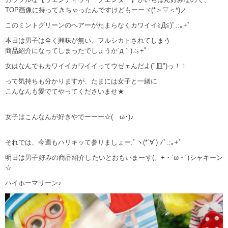
TOP画像に持ってきちゃったんですけどもーーヾ(*＞▽＜*)ノ
このミントグリーンのヘアーがたまらなくカワイイ≧Д≦)ﾟ.:｡+ﾟ
本日は男子は全く興味が無い、フルシカトされてしまう
商品紹介になってしまったでしょうか´д｀).:｡+ﾟ
女はなんでもカワイイカワイイってウゼェんだよ(ﾞ皿")っ！！
って気持ちも分かりますが、たまには女子と一緒に
こんなんも愛でてやってくださいませ★
女子はこんなんが好きやでーーー☆(ゝω･)♪
それでは、今週もハリキッて参りましょー.ﾟヽ(*´∀`) ﾉﾟ.:｡+ﾟ
明日は男子好みの商品紹介したいとおもいまーす(。+・`ω・´)シャキーン
☆
ハイホーマリーン♪