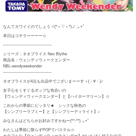
なんてカワイイのでしょうヾ(*＞▽＜*)ノ.:｡+ﾟ
本日はコチラーーーー☆
----------------------------------------
シリーズ：ネオブライス Neo Blythe
商品名：ウェンディウィークエンダー
NBL-wendyweekender
----------------------------------------
ネオブライスが4点も出品中でございまーーすヽ(・∀・)ﾉ
女子心をくすぐるポップな色合いの
【ウェンディウィークエンダー】と【ハイホーマリーン】☆
これからの季節にピッタリ★ シックな秋色の
【シンプリーラブミー】と【シンプリーディライト】♪
みなさんはどちらがお好みですかねー(*^-^*).:｡+ﾟ
わたしは季節に限らずPOPでパステル☆
カラフルな【ウェンディウィークエンダー】がいちばん好みなので、