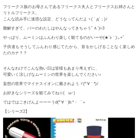
フリークス族のお母さんであるフリークス夫人とフリークスお姉さんと
リトルフリークス。
こんな読み手に迷惑な設定、どうなってんだよヽ(｀д´；)ﾉ
難解すぎて、パーのわたしはやんなってきちゃうﾟＡ`)=3
やっぱり、ムーミンはふんわり楽しく観てるのがいーや(★´з｀):｡+ﾟ
子供達もそうしてふんわり感じてたから、首をかしげることなく楽しめ
たのカナ？？
そんなわけでこんな熱い日は皆様もあまり考えずに、
可愛いく涼しげなムーミンの世界を楽しんでください♪
妄想の世界でマイナスイオンに癒されようヾ(*´∀｀*)ﾉ
お好きなシリーズを観てみてね☆(ゝω･)
ではではごきげんよーーーうd(*´∀｀)b:*・゜＋
【シリーズ2】