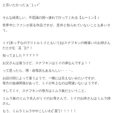
と言いたかった´д｀).:｡+ﾟ
そんな緑美しい、不思議の国へ連れて行ってくれる【ムーミン】♪
世界中にファンが居る作品ですが、意外と知られていないことも多いそ
う。
ミイ(末っ子なのでリトルミイともいう)はスナフキンの種違いのお姉さん
だとか((;゜Д゜))？！
知ってました？？？？？
お父さんは違うけど、スナフキンはミイの弟なんですよ！！
って思ったら、甥・叔母説もあるらしい・・・。
お話の回によって違うようで、一概には言えないみたいですが、
母方の血縁関係があって、ミイが年上なのは間違いないようです。
そしてミイ、スナフキンの母方はミムラ族だということ。
ミムラ族のミムラ夫人がミイのお母さんで、ミイのお姉さんはミムラ姉
さん。
もう、ミムラミムラややこしいわ(ﾞ皿")！！！！！