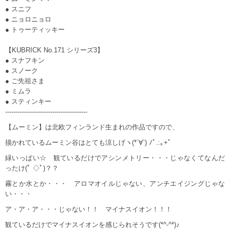
● スニフ
● ニョロニョロ
● トゥーティッキー
【KUBRICK No.171 シリーズ3】
● スナフキン
● スノーク
● ご先祖さま
● ミムラ
● スティンキー
----------------------------------------
【ムーミン】は北欧フィンランド生まれの作品ですので、
描かれているムーミン谷はとても涼しげヽ(*´∀`) ﾉﾟ.:｡+ﾟ
緑いっぱい☆ 観ているだけでアシンメトリー・・・じゃなくてなんだ
ったけ(ﾟ ◇ﾟ)？？
霧とか水とか・・・ アロマオイルじゃない、アンチエイジングじゃな
い・・・
ア・ア・ア・・・じゃない！！ マイナスイオン！！！
観ているだけでマイナスイオンを感じられそうです(*^-^*)♪