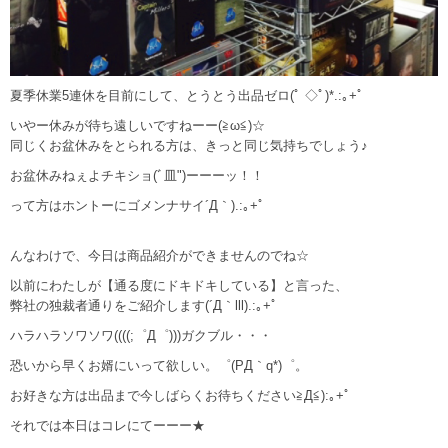
夏季休業5連休を目前にして、とうとう出品ゼロ(ﾟ ◇ﾟ)*.:｡+ﾟ
いやー休みが待ち遠しいですねーー(≧ω≦)☆
同じくお盆休みをとられる方は、きっと同じ気持ちでしょう♪
お盆休みねぇよチキショ(ﾞ皿")ーーーッ！！
って方はホントーにゴメンナサイ´Д｀).:｡+ﾟ
んなわけで、今日は商品紹介ができませんのでね☆
以前にわたしが【通る度にドキドキしている】と言った、
弊社の独裁者通りをご紹介します(´Д｀lll).:｡+ﾟ
ハラハラソワソワ((((;゜Д゜)))ガクブル・・・
恐いから早くお婿にいって欲しい。゜(PД｀q*)゜。
お好きな方は出品まで今しばらくお待ちください≧Д≦):｡+ﾟ
それでは本日はコレにてーーー★