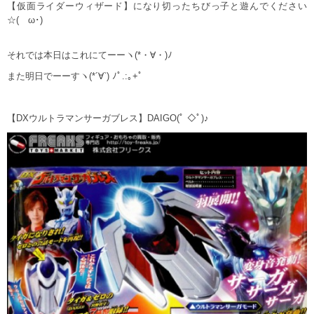
【仮面ライダーウィザード】になり切ったちびっ子と遊んでください
☆(ゝω･)
それでは本日はこれにてーーヽ(*・∀・)ﾉ
また明日でーーすヽ(*´∀`) ﾉﾟ.:｡+ﾟ
【DXウルトラマンサーガブレス】DAIGO(ﾟ ◇ﾟ)♪