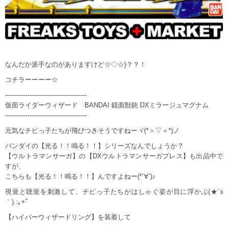
なんだか派手なのがありますけど☆◇☆)？？！
コチラーーーー☆
----------------------------------------
仮面ライダーウィザード BANDAI 鏡面獣銃 DXミラージュマグナム
----------------------------------------
元気なチビっ子たちが飛びつきそうですねーヾ(*＞▽＜*)ノ
バンダイの【光る！！鳴る！！】シリーズなんでしょうか？
【ウルトラマンサーガ】の【DXウルトラマンサーガブレス】も出品中で
すが、
こちらも【光る！！鳴る！！】んですよねー(*´∀`)♪
視覚と聴覚を刺激して、チビっ子たちがはしゃぐ姿が目に浮かぶ(★´з
｀).:｡+ﾟ
【ハイパーウィザードリング】を装着して