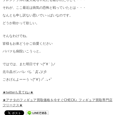
それが、ここ最近は病気の恐怖と戦っていたとは・・・
なんとも申し訳ない思いでいっぱいなのです。
どうか助かって欲しい。
そんなわけでね。
皆様もお体どうかご自愛ください
ババァも病院いこうっと。
ではでは、また明日ですヽ(*´∀｀)ノ
北斗晶ガンバレヾ(｡｀Д´｡)ﾉ彡
ごきげんよーーうヽ(*´∀`) ﾉﾟ.:｡+ﾟ
★twitterも見てね♪★
★アナタのフィギュア買取価格を今すぐCHECK♪ フィギュア買取専門店
フリークス★