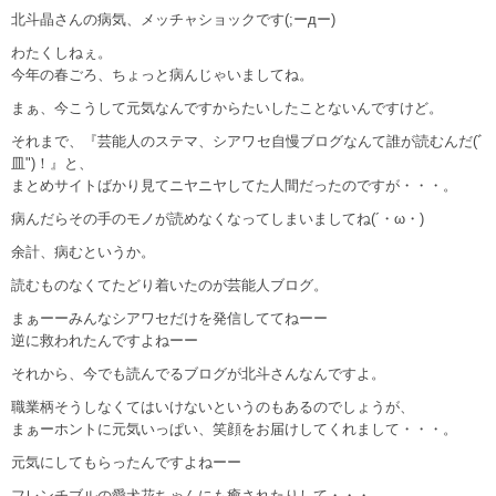
北斗晶さんの病気、メッチャショックです(;ーдー)
わたくしねぇ。
今年の春ごろ、ちょっと病んじゃいましてね。
まぁ、今こうして元気なんですからたいしたことないんですけど。
それまで、『芸能人のステマ、シアワセ自慢ブログなんて誰が読むんだ(ﾞ
皿")！』と、
まとめサイトばかり見てニヤニヤしてた人間だったのですが・・・。
病んだらその手のモノが読めなくなってしまいましてね(´・ω・)
余計、病むというか。
読むものなくてたどり着いたのが芸能人ブログ。
まぁーーみんなシアワセだけを発信しててねーー
逆に救われたんですよねーー
それから、今でも読んでるブログが北斗さんなんですよ。
職業柄そうしなくてはいけないというのもあるのでしょうが、
まぁーホントに元気いっぱい、笑顔をお届けしてくれまして・・・。
元気にしてもらったんですよねーー
フレンチブルの愛犬花ちゃんにも癒されたりして・・・