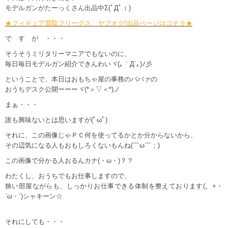
モデルガンがたーっくさん出品中Σ(ﾟДﾟ；)
★フィギュア買取フリークス ヤフオク!出品ページはコチラ★
で す が ・・・
そうそうミリタリーマニアでもないのに、
毎日毎日モデルガン紹介できんわいヾ(｡｀Д´｡)ﾉ彡
ということで、本日はおもちゃ屋の事務のババァの
おうちデスク公開ーーーヾ(*＞▽＜*)ノ
まぁ・・・
誰も興味ないとは思いますが(ﾟωﾟ)
それに、この画像じゃＰＣ何を使ってるかとか分からないから、
その辺気になる人もおもしろくないもんね(￣ω￣；)
この画像で分かる人おるんカナ(・ω・)？？
わたくし、おうちでもお仕事しますので、
狭い部屋ながらも、しっかりお仕事できる体制を整えております(。+・
`ω・´)シャキーン☆
それにしても・・・