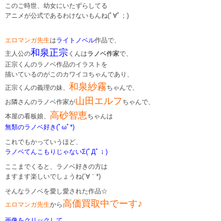
このご時世、幼女にいたずらしてる
アニメが公式であるわけないもんね(ﾟ∀ﾟ；)
エロマンガ先生
は
ライトノベル
作品で、
和泉正宗
主人公の
くんは
ラノベ作家
で、
正宗くんのラノベ作品のイラストを
描いているのがこのカワイコちゃんであり、
和泉紗霧
正宗くんの義理の妹、
ちゃんで、
山田エルフ
お隣さんのラノベ作家が
ちゃんで、
高砂智恵
本屋の看板娘、
ちゃんは
無類のラノベ好き(ﾟωﾟ*)
これでもかっていうほど、
ラノベてんこもりじゃないΣ(ﾟДﾟ；)
ここまでくると、ラノベ好きの方は
ますます楽しいでしょうね(´∀｀*)
そんなラノベを愛し愛された作品☆
高価買取中でーす♪
エロマンガ先生
から
画像をクリックして