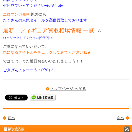
ゼヒ見ていってくださいv(o´∀｀o)v
エロマンガ先生
以外にも、
たくさんの人気タイトルを高価買取しております！！
最新｜フィギュア買取相場情報 一覧
を
↑↑クリックしてください(*´艸`*)↑↑
ご覧になっていただいて、
気になるタイトルをチェックしてみてくださいね★
ではでは、また近日お会いいたしましょう！！
ごきげんよぉーーうヽ(*´∀`) ﾉ
トップページ へ戻る
前へ
次へ
最新の記事