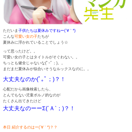
ただいま
子供たちは夏休みですねー(´∀｀*)
こんな
可愛い女の子
たちが
夏休みに浮かれていることでしょう☆
って思ったけど。。
可愛い女の子とはタイトルがそぐわない。。
ちっとも健全じゃないな(ﾟｰﾟ；)。。
まだまだ夏休みが似合いそうなルックスなのに。。
大丈夫なのか(ﾟ｡ﾟ；)？！
心配だから画像検索したら、
とんでもない児童ポルノ的なのが
たくさん出てきたけど
大丈夫なのーーΣ(´Ａ`；)？！
本日 紹介するのはー(´∀｀*)？？